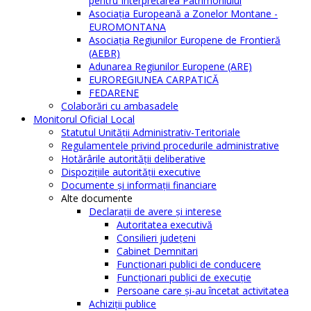
pentru Interpretarea Patrimoniului
Asociația Europeană a Zonelor Montane -
EUROMONTANA
Asociația Regiunilor Europene de Frontieră
(AEBR)
Adunarea Regiunilor Europene (ARE)
EUROREGIUNEA CARPATICĂ
FEDARENE
Colaborări cu ambasadele
Monitorul Oficial Local
Statutul Unităţii Administrativ-Teritoriale
Regulamentele privind procedurile administrative
Hotărârile autorităţii deliberative
Dispoziţiile autorităţii executive
Documente şi informaţii financiare
Alte documente
Declaraţii de avere şi interese
Autoritatea executivă
Consilieri judeţeni
Cabinet Demnitari
Funcţionari publici de conducere
Funcționari publici de execuție
Persoane care şi-au încetat activitatea
Achiziţii publice