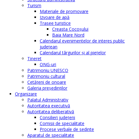
Turism
Materiale de promovare
Izvoare de apă
Trasee turistice
Creasta Cocoșului
Baia Mare Nord
Calendarul evenimentelor de interes public
judeţean
Calendarul târgurilor şi al pieţelor
Tineret
ONG-uri
Patrimoniu UNESCO
Patrimoniu cultural
Cetăţeni de onoare
Galeria președinților
Organizare
Palatul Administrativ
Autoritatea executivă
Autoritatea deliberativă
Consilieri judeţeni
Comisii de specialitate
Procese verbale de sedinte
Aparatul de specialitate