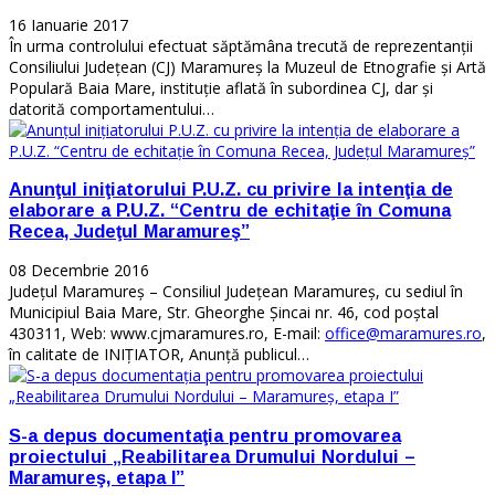
16 Ianuarie 2017
În urma controlului efectuat săptămâna trecută de reprezentanții
Consiliului Județean (CJ) Maramureș la Muzeul de Etnografie și Artă
Populară Baia Mare, instituție aflată în subordinea CJ, dar și
datorită comportamentului…
Anunţul iniţiatorului P.U.Z. cu privire la intenţia de
elaborare a P.U.Z. “Centru de echitaţie în Comuna
Recea, Judeţul Maramureş”
08 Decembrie 2016
Judeţul Maramureş – Consiliul Judeţean Maramureş, cu sediul în
Municipiul Baia Mare, Str. Gheorghe Şincai nr. 46, cod poştal
430311, Web: www.cjmaramures.ro, E-mail:
office@maramures.ro
,
în calitate de INIŢIATOR, Anunţă publicul…
S-a depus documentaţia pentru promovarea
proiectului „Reabilitarea Drumului Nordului –
Maramureş, etapa I”