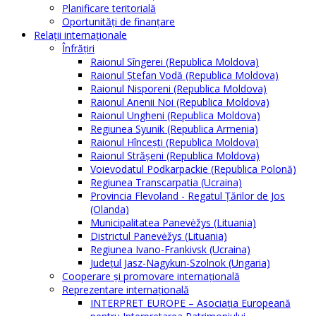
Planificare teritorială
Oportunităţi de finanţare
Relaţii internaţionale
Înfrăţiri
Raionul Sîngerei (Republica Moldova)
Raionul Ștefan Vodă (Republica Moldova)
Raionul Nisporeni (Republica Moldova)
Raionul Anenii Noi (Republica Moldova)
Raionul Ungheni (Republica Moldova)
Regiunea Syunik (Republica Armenia)
Raionul Hîncești (Republica Moldova)
Raionul Străşeni (Republica Moldova)
Voievodatul Podkarpackie (Republica Polonă)
Regiunea Transcarpatia (Ucraina)
Provincia Flevoland - Regatul Ţărilor de Jos
(Olanda)
Municipalitatea Panevėžys (Lituania)
Districtul Panevėžys (Lituania)
Regiunea Ivano-Frankivsk (Ucraina)
Judeţul Jasz-Nagykun-Szolnok (Ungaria)
Cooperare şi promovare internaţională
Reprezentare internaţională
INTERPRET EUROPE – Asociația Europeană