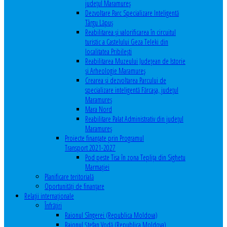
județul Maramureș
Dezvoltare Parc Specializare Inteligentă
Târgu Lăpuș
Reabilitarea și valorificarea în circuitul
turistic a Castelului Geza Teleki din
localitatea Pribilești
Reabilitarea Muzeului Județean de Istorie
și Arheologie Maramureș
Crearea și dezvoltarea Parcului de
specializare inteligentă Fărcașa, județul
Maramureș
Mara Nord
Reabilitare Palat Administrativ din județul
Maramureș
Proiecte finanțate prin Programul
Transport 2021-2027
Pod peste Tisa în zona Teplița din Sighetu
Marmației
Planificare teritorială
Oportunităţi de finanţare
Relaţii internaţionale
Înfrăţiri
Raionul Sîngerei (Republica Moldova)
Raionul Ștefan Vodă (Republica Moldova)