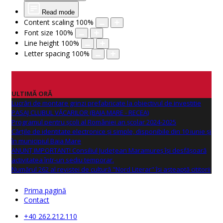
Read mode
Content scaling
100
%
Font size
100
%
Line height
100
%
Letter spacing
100
%
ULTIMĂ ORĂ
Lucrări de montare grinzi prefabricate la obiectivul de investitie
PASAJ CLUBUL VĂCARILOR (BAIA MARE - RECEA)
Programul pentru școli al României an școlar 2024-2025
Cărțile de identitate electronice și simple, disponibile din 10 iunie și
în municipiul Baia Mare
ANUNŢ IMPORTANT! Consiliul Județean Maramureș își desfășoară
activitatea într-un sediu temporar.
Numărul 262 al revistei de cultură "Nord Literar" își așteaptă cititorii
Prima pagină
Contact
+40 262.212.110