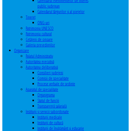
Calendarul evenimentelor de interes
public judeţean
Calendarul târgurilor şi al pieţelor
Tineret
ONG-uri
Patrimoniu UNESCO
Patrimoniu cultural
Cetăţeni de onoare
Galeria președinților
Organizare
Palatul Administrativ
Autoritatea executivă
Autoritatea deliberativă
Consilieri judeţeni
Comisii de specialitate
Procese verbale de sedinte
Aparatul de specialitate
Organigrama
Statul de funcții
Transparență salarială
Instituţii şi servicii subordonate
Instituţii medicale
Instituţii de cultură
Instituţii de învăţământ şi educaţie