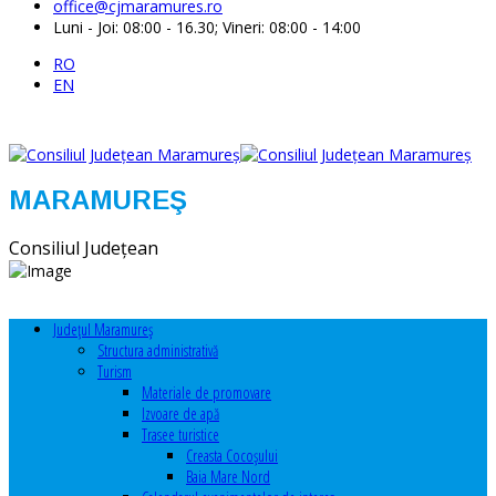
office@cjmaramures.ro
Luni - Joi: 08:00 - 16.30; Vineri: 08:00 - 14:00
RO
EN
MARAMUREŞ
Consiliul Judeţean
Judeţul Maramureş
Structura administrativă
Turism
Materiale de promovare
Izvoare de apă
Trasee turistice
Creasta Cocoșului
Baia Mare Nord