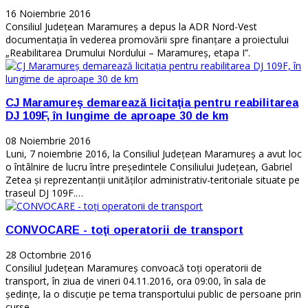
16 Noiembrie 2016
Consiliul Judeţean Maramureş a depus la ADR Nord-Vest
documentaţia în vederea promovării spre finanţare a proiectului
„Reabilitarea Drumului Nordului – Maramureş, etapa I”.
CJ Maramureş demarează licitaţia pentru reabilitarea
DJ 109F, în lungime de aproape 30 de km
08 Noiembrie 2016
Luni, 7 noiembrie 2016, la Consiliul Judeţean Maramureş a avut loc
o întâlnire de lucru între preşedintele Consiliului Judeţean, Gabriel
Zetea şi reprezentanţii unităţilor administrativ-teritoriale situate pe
traseul DJ 109F.…
CONVOCARE - toţi operatorii de transport
28 Octombrie 2016
Consiliul Judeţean Maramureş convoacă toţi operatorii de
transport, în ziua de vineri 04.11.2016, ora 09:00, în sala de
şedinţe, la o discuţie pe tema transportului public de persoane prin
curse…