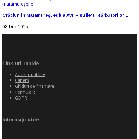
Crăciun în Maramureș, ediția XVII – sufletul sărbătorilor…
08 Dec 2025
Link-uri rapide
Achiziţii publice
Carieră
Ghiduri de finanţare
Formulare
GDPR
Informaţii utile