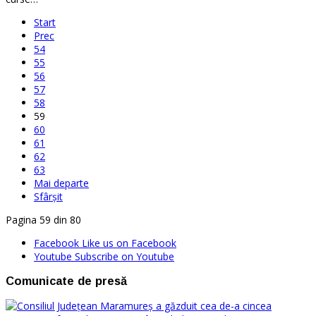
Start
Prec
54
55
56
57
58
59
60
61
62
63
Mai departe
Sfârșit
Pagina 59 din 80
Facebook
Like us on Facebook
Youtube
Subscribe on Youtube
Comunicate de presă