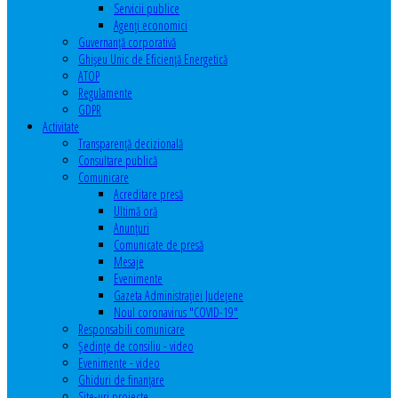
Servicii publice
Agenţi economici
Guvernanță corporativă
Ghişeu Unic de Eficienţă Energetică
ATOP
Regulamente
GDPR
Activitate
Transparenţă decizională
Consultare publică
Comunicare
Acreditare presă
Ultimă oră
Anunţuri
Comunicate de presă
Mesaje
Evenimente
Gazeta Administraţiei Judeţene
Noul coronavirus "COVID-19"
Responsabili comunicare
Şedinţe de consiliu - video
Evenimente - video
Ghiduri de finanţare
Site-uri proiecte