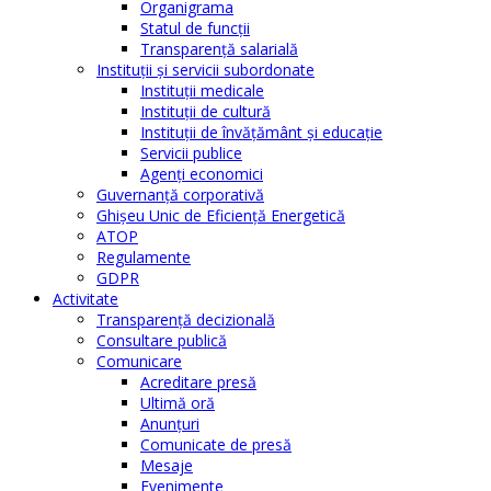
Organigrama
Statul de funcții
Transparență salarială
Instituţii şi servicii subordonate
Instituţii medicale
Instituţii de cultură
Instituţii de învăţământ şi educaţie
Servicii publice
Agenţi economici
Guvernanță corporativă
Ghişeu Unic de Eficienţă Energetică
ATOP
Regulamente
GDPR
Activitate
Transparenţă decizională
Consultare publică
Comunicare
Acreditare presă
Ultimă oră
Anunţuri
Comunicate de presă
Mesaje
Evenimente