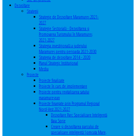
Dezvoltare
Strategii
Strategie de Dezvoltare Maramureș 2021-
2027
Strategie Sectorială - Dezvoltarea și
Promovarea Turismului în Maramureș
2021-2027
Strategia investiţională a județului
Maramureș pentru perioada 2021-2030
Strategia de dezvoltare 2014 - 2020
Planul Strategic Instituţional
Mediu
Proiecte
Proiecte finalizate
Proiecte în curs de implementare
Proiecte pentru revitalizarea satului
maramureşean
Proiecte finanțate prin Programul Regional
Nord-Vest 2021-2027
Dezvoltare Parc Specializare Inteligentă
Baia Sprie
Creare și dezvoltarea parcului de
specializare inteligentă Șomcuta Mare,