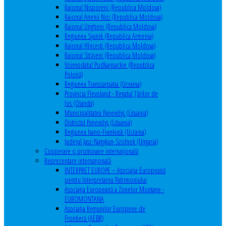
Raionul Nisporeni (Republica Moldova)
Raionul Anenii Noi (Republica Moldova)
Raionul Ungheni (Republica Moldova)
Regiunea Syunik (Republica Armenia)
Raionul Hîncești (Republica Moldova)
Raionul Străşeni (Republica Moldova)
Voievodatul Podkarpackie (Republica
Polonă)
Regiunea Transcarpatia (Ucraina)
Provincia Flevoland - Regatul Ţărilor de
Jos (Olanda)
Municipalitatea Panevėžys (Lituania)
Districtul Panevėžys (Lituania)
Regiunea Ivano-Frankivsk (Ucraina)
Judeţul Jasz-Nagykun-Szolnok (Ungaria)
Cooperare şi promovare internaţională
Reprezentare internaţională
INTERPRET EUROPE – Asociația Europeană
pentru Interpretarea Patrimoniului
Asociația Europeană a Zonelor Montane -
EUROMONTANA
Asociația Regiunilor Europene de
Frontieră (AEBR)