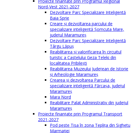
Proiecte finanțate prin Programul Regional
Nord-Vest 2021-2027
Dezvoltare Parc Specializare Inteligentă
Baia Sprie
Creare și dezvoltarea parcului de
specializare inteligentă Șomcuta Mare,
județul Maramureș
Dezvoltare Parc Specializare Inteligentă
Târgu Lăpuș
Reabilitarea și valorificarea în circuitul
turistic a Castelului Geza Teleki din
localitatea Pribilești
Reabilitarea Muzeului Județean de Istorie
și Arheologie Maramureș
Crearea și dezvoltarea Parcului de
specializare inteligentă Fărcașa, județul
Maramureș
Mara Nord
Reabilitare Palat Administrativ din județul
Maramureș
Proiecte finanțate prin Programul Transport
2021-2027
Pod peste Tisa în zona Teplița din Sighetu
Marmației