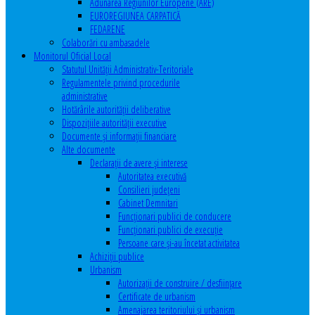
Adunarea Regiunilor Europene (ARE)
EUROREGIUNEA CARPATICĂ
FEDARENE
Colaborări cu ambasadele
Monitorul Oficial Local
Statutul Unităţii Administrativ-Teritoriale
Regulamentele privind procedurile
administrative
Hotărârile autorităţii deliberative
Dispoziţiile autorităţii executive
Documente şi informaţii financiare
Alte documente
Declaraţii de avere şi interese
Autoritatea executivă
Consilieri judeţeni
Cabinet Demnitari
Funcţionari publici de conducere
Funcționari publici de execuție
Persoane care şi-au încetat activitatea
Achiziţii publice
Urbanism
Autorizații de construire / desființare
Certificate de urbanism
Amenajarea teritoriului şi urbanism