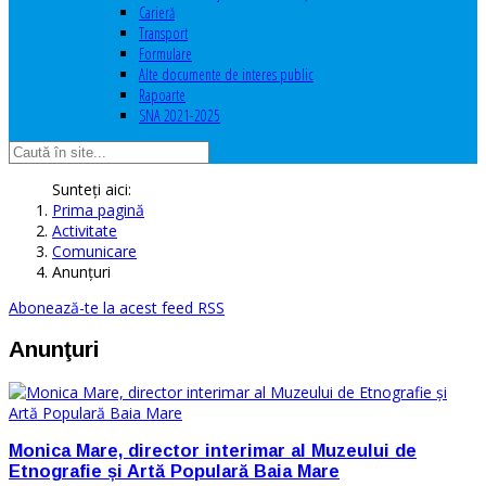
Carieră
Transport
Formulare
Alte documente de interes public
Rapoarte
SNA 2021-2025
Sunteți aici:
Prima pagină
Activitate
Comunicare
Anunţuri
Abonează-te la acest feed RSS
Anunţuri
Monica Mare, director interimar al Muzeului de
Etnografie și Artă Populară Baia Mare