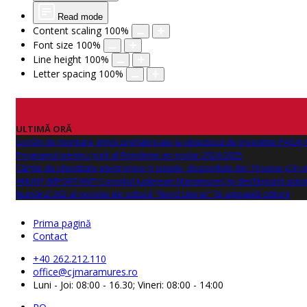
Read mode
Content scaling
100
%
Font size
100
%
Line height
100
%
Letter spacing
100
%
ULTIMĂ ORĂ
Lucrări de montare grinzi prefabricate la obiectivul de investitie PAS
Programul pentru școli al României an școlar 2024-2025
Cărțile de identitate electronice și simple, disponibile din 10 iunie și în
ANUNŢ IMPORTANT! Consiliul Județean Maramureș își desfășoară activi
Numărul 262 al revistei de cultură "Nord Literar" își așteaptă cititorii
Prima pagină
Contact
+40 262.212.110
office@cjmaramures.ro
Luni - Joi: 08:00 - 16.30; Vineri: 08:00 - 14:00