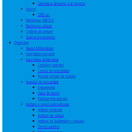
Calendarul târgurilor şi al pieţelor
Tineret
ONG-uri
Patrimoniu UNESCO
Patrimoniu cultural
Cetăţeni de onoare
Galeria președinților
Organizare
Palatul Administrativ
Autoritatea executivă
Autoritatea deliberativă
Consilieri judeţeni
Comisii de specialitate
Procese verbale de sedinte
Aparatul de specialitate
Organigrama
Statul de funcții
Transparență salarială
Instituţii şi servicii subordonate
Instituţii medicale
Instituţii de cultură
Instituţii de învăţământ şi educaţie
Servicii publice