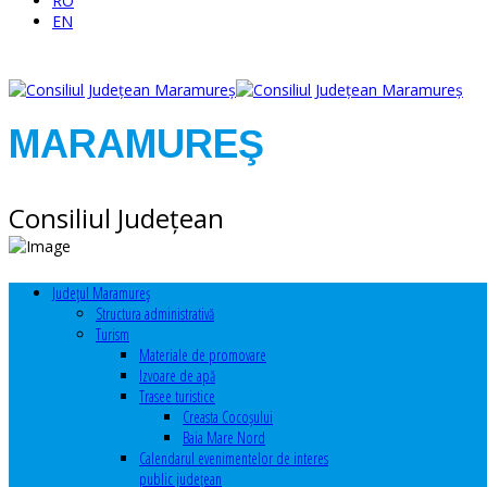
RO
EN
MARAMUREŞ
Consiliul Judeţean
Judeţul Maramureş
Structura administrativă
Turism
Materiale de promovare
Izvoare de apă
Trasee turistice
Creasta Cocoșului
Baia Mare Nord
Calendarul evenimentelor de interes
public judeţean