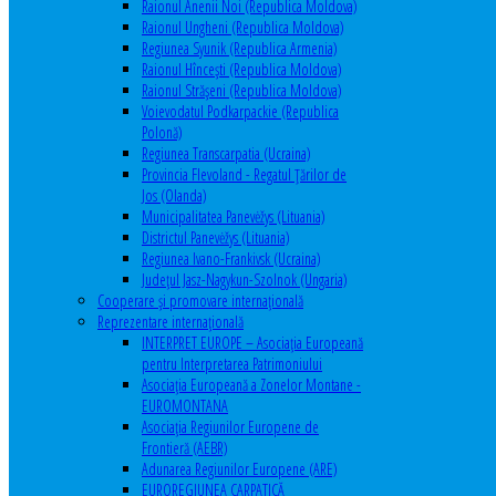
Raionul Anenii Noi (Republica Moldova)
Raionul Ungheni (Republica Moldova)
Regiunea Syunik (Republica Armenia)
Raionul Hîncești (Republica Moldova)
Raionul Străşeni (Republica Moldova)
Voievodatul Podkarpackie (Republica
Polonă)
Regiunea Transcarpatia (Ucraina)
Provincia Flevoland - Regatul Ţărilor de
Jos (Olanda)
Municipalitatea Panevėžys (Lituania)
Districtul Panevėžys (Lituania)
Regiunea Ivano-Frankivsk (Ucraina)
Judeţul Jasz-Nagykun-Szolnok (Ungaria)
Cooperare şi promovare internaţională
Reprezentare internaţională
INTERPRET EUROPE – Asociația Europeană
pentru Interpretarea Patrimoniului
Asociația Europeană a Zonelor Montane -
EUROMONTANA
Asociația Regiunilor Europene de
Frontieră (AEBR)
Adunarea Regiunilor Europene (ARE)
EUROREGIUNEA CARPATICĂ