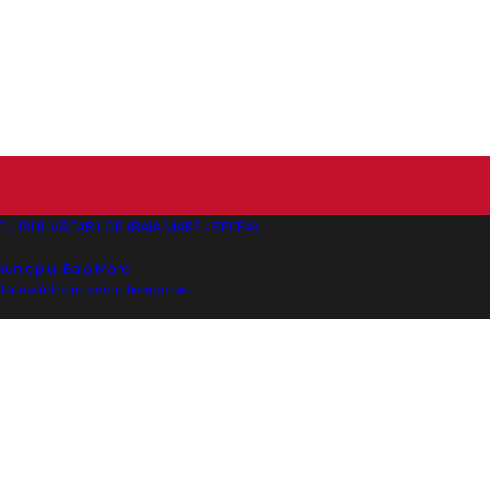
AJ CLUBUL VĂCARILOR (BAIA MARE - RECEA)
 municipiul Baia Mare
tatea într-un sediu temporar.