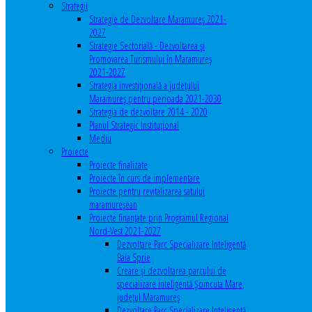
Strategii
Strategie de Dezvoltare Maramureș 2021-
2027
Strategie Sectorială - Dezvoltarea și
Promovarea Turismului în Maramureș
2021-2027
Strategia investiţională a județului
Maramureș pentru perioada 2021-2030
Strategia de dezvoltare 2014 - 2020
Planul Strategic Instituţional
Mediu
Proiecte
Proiecte finalizate
Proiecte în curs de implementare
Proiecte pentru revitalizarea satului
maramureşean
Proiecte finanțate prin Programul Regional
Nord-Vest 2021-2027
Dezvoltare Parc Specializare Inteligentă
Baia Sprie
Creare și dezvoltarea parcului de
specializare inteligentă Șomcuta Mare,
județul Maramureș
Dezvoltare Parc Specializare Inteligentă