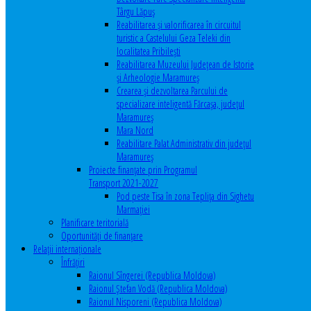
Târgu Lăpuș
Reabilitarea și valorificarea în circuitul
turistic a Castelului Geza Teleki din
localitatea Pribilești
Reabilitarea Muzeului Județean de Istorie
și Arheologie Maramureș
Crearea și dezvoltarea Parcului de
specializare inteligentă Fărcașa, județul
Maramureș
Mara Nord
Reabilitare Palat Administrativ din județul
Maramureș
Proiecte finanțate prin Programul
Transport 2021-2027
Pod peste Tisa în zona Teplița din Sighetu
Marmației
Planificare teritorială
Oportunităţi de finanţare
Relaţii internaţionale
Înfrăţiri
Raionul Sîngerei (Republica Moldova)
Raionul Ștefan Vodă (Republica Moldova)
Raionul Nisporeni (Republica Moldova)