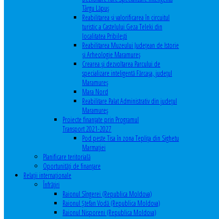
Târgu Lăpuș
Reabilitarea și valorificarea în circuitul
turistic a Castelului Geza Teleki din
localitatea Pribilești
Reabilitarea Muzeului Județean de Istorie
și Arheologie Maramureș
Crearea și dezvoltarea Parcului de
specializare inteligentă Fărcașa, județul
Maramureș
Mara Nord
Reabilitare Palat Administrativ din județul
Maramureș
Proiecte finanțate prin Programul
Transport 2021-2027
Pod peste Tisa în zona Teplița din Sighetu
Marmației
Planificare teritorială
Oportunităţi de finanţare
Relaţii internaţionale
Înfrăţiri
Raionul Sîngerei (Republica Moldova)
Raionul Ștefan Vodă (Republica Moldova)
Raionul Nisporeni (Republica Moldova)