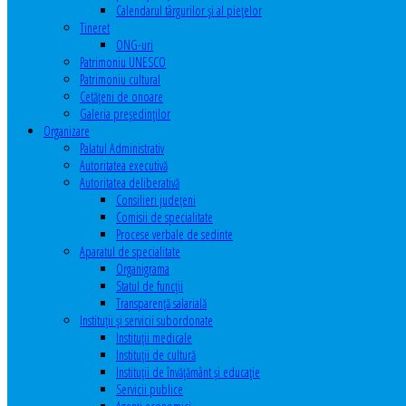
Calendarul târgurilor şi al pieţelor
Tineret
ONG-uri
Patrimoniu UNESCO
Patrimoniu cultural
Cetăţeni de onoare
Galeria președinților
Organizare
Palatul Administrativ
Autoritatea executivă
Autoritatea deliberativă
Consilieri judeţeni
Comisii de specialitate
Procese verbale de sedinte
Aparatul de specialitate
Organigrama
Statul de funcții
Transparență salarială
Instituţii şi servicii subordonate
Instituţii medicale
Instituţii de cultură
Instituţii de învăţământ şi educaţie
Servicii publice