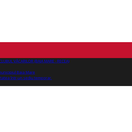
AJ CLUBUL VĂCARILOR (BAIA MARE - RECEA)
 municipiul Baia Mare
tatea într-un sediu temporar.