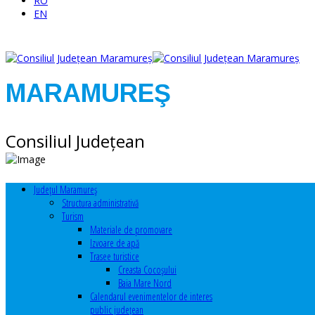
RO
EN
MARAMUREŞ
Consiliul Judeţean
Judeţul Maramureş
Structura administrativă
Turism
Materiale de promovare
Izvoare de apă
Trasee turistice
Creasta Cocoșului
Baia Mare Nord
Calendarul evenimentelor de interes
public judeţean