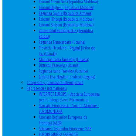
Raionul Anenii Noi (Republica Moldova)
Raionul Ungheni (Republica Moldova)
Regiunea Syunik (Republica Armenia)
Raionul Hîncești (Republica Moldova)
Raionul Străşeni (Republica Moldova)
Voievodatul Podkarpackie (Republica
Polonă)
Regiunea Transcarpatia (Ucraina)
Provincia Flevoland - Regatul Ţărilor de
Jos (Olanda)
Municipalitatea Panevėžys (Lituania)
Districtul Panevėžys (Lituania)
Regiunea Ivano-Frankivsk (Ucraina)
Judeţul Jasz-Nagykun-Szolnok (Ungaria)
Cooperare şi promovare internaţională
Reprezentare internaţională
INTERPRET EUROPE – Asociația Europeană
pentru Interpretarea Patrimoniului
Asociația Europeană a Zonelor Montane -
EUROMONTANA
Asociația Regiunilor Europene de
Frontieră (AEBR)
Adunarea Regiunilor Europene (ARE)
EUROREGIUNEA CARPATICĂ