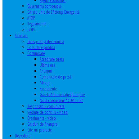
Agenţi economici
Guvernanță corporativă
Ghişeu Unic de Eficienţă Energetică
ATOP
Regulamente
GDPR
Activitate
Transparenţă decizională
Consultare publică
Comunicare
Acreditare presă
Ultimă oră
Anunţuri
Comunicate de presă
Mesaje
Evenimente
Gazeta Administraţiei Judeţene
Noul coronavirus "COVID-19"
Responsabili comunicare
Şedinţe de consiliu - video
Evenimente - video
Ghiduri de finanţare
Site-uri proiecte
Dezvoltare