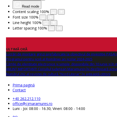
Read mode
Content scaling
100
%
Font size
100
%
Line height
100
%
Letter spacing
100
%
ULTIMĂ ORĂ
Lucrări de montare grinzi prefabricate la obiectivul de investitie PAS
Programul pentru școli al României an școlar 2024-2025
Cărțile de identitate electronice și simple, disponibile din 10 iunie și în
ANUNŢ IMPORTANT! Consiliul Județean Maramureș își desfășoară activi
Numărul 262 al revistei de cultură "Nord Literar" își așteaptă cititorii
Prima pagină
Contact
+40 262.212.110
office@cjmaramures.ro
Luni - Joi: 08:00 - 16.30; Vineri: 08:00 - 14:00