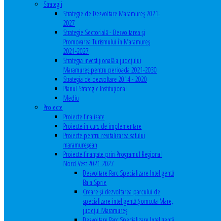
Strategii
Strategie de Dezvoltare Maramureș 2021-
2027
Strategie Sectorială - Dezvoltarea și
Promovarea Turismului în Maramureș
2021-2027
Strategia investiţională a județului
Maramureș pentru perioada 2021-2030
Strategia de dezvoltare 2014 - 2020
Planul Strategic Instituţional
Mediu
Proiecte
Proiecte finalizate
Proiecte în curs de implementare
Proiecte pentru revitalizarea satului
maramureşean
Proiecte finanțate prin Programul Regional
Nord-Vest 2021-2027
Dezvoltare Parc Specializare Inteligentă
Baia Sprie
Creare și dezvoltarea parcului de
specializare inteligentă Șomcuta Mare,
județul Maramureș
Dezvoltare Parc Specializare Inteligentă