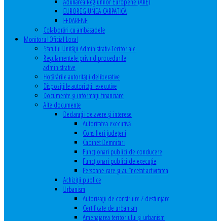
Adunarea Regiunilor Europene (ARE)
EUROREGIUNEA CARPATICĂ
FEDARENE
Colaborări cu ambasadele
Monitorul Oficial Local
Statutul Unităţii Administrativ-Teritoriale
Regulamentele privind procedurile
administrative
Hotărârile autorităţii deliberative
Dispoziţiile autorităţii executive
Documente şi informaţii financiare
Alte documente
Declaraţii de avere şi interese
Autoritatea executivă
Consilieri judeţeni
Cabinet Demnitari
Funcţionari publici de conducere
Funcționari publici de execuție
Persoane care şi-au încetat activitatea
Achiziţii publice
Urbanism
Autorizații de construire / desființare
Certificate de urbanism
Amenajarea teritoriului şi urbanism