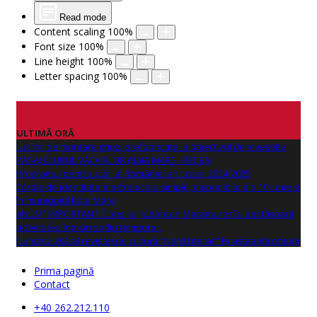
Read mode
Content scaling
100
%
Font size
100
%
Line height
100
%
Letter spacing
100
%
ULTIMĂ ORĂ
Lucrări de montare grinzi prefabricate la obiectivul de investitie
PASAJ CLUBUL VĂCARILOR (BAIA MARE - RECEA)
Programul pentru școli al României an școlar 2024-2025
Cărțile de identitate electronice și simple, disponibile din 10 iunie și
în municipiul Baia Mare
ANUNŢ IMPORTANT! Consiliul Județean Maramureș își desfășoară
activitatea într-un sediu temporar.
Numărul 262 al revistei de cultură "Nord Literar" își așteaptă cititorii
Prima pagină
Contact
+40 262.212.110