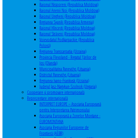
Raionul Nisporeni (Republica Moldova)
Raionul Anenii Noi (Republica Moldova)
Raionul Ungheni (Republica Moldova)
Regiunea Syunik (Republica Armenia)
Raionul Hîncești (Republica Moldova)
Raionul Străşeni (Republica Moldova)
Voievodatul Podkarpackie (Republica
Polonă)
Regiunea Transcarpatia (Ucraina)
Provincia Flevoland - Regatul Ţărilor de
Jos (Olanda)
Municipalitatea Panevėžys (Lituania)
Districtul Panevėžys (Lituania)
Regiunea Ivano-Frankivsk (Ucraina)
Judeţul Jasz-Nagykun-Szolnok (Ungaria)
Cooperare şi promovare internaţională
Reprezentare internaţională
INTERPRET EUROPE – Asociația Europeană
pentru Interpretarea Patrimoniului
Asociația Europeană a Zonelor Montane -
EUROMONTANA
Asociația Regiunilor Europene de
Frontieră (AEBR)