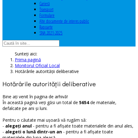
Carieră
Transport
Formulare
Alte documente de interes public
Rapoarte
SNA 2021-2025
Sunteți aici:
Prima pagină
Monitorul Oficial Local
Hotărârile autorităţii deliberative
Hotărârile autorităţii deliberative
Bine ați venit în pagina de arhivă!
În această pagină veți găsi un total de
5654
de materiale,
defalcate pe ani și luni.
Pentru o căutate mai ușoară vă rugăm să:
-
alegeți anul
- pentru a fi afișate toate materialele din anul ales,
-
alegeti o lună dintr-un an
- pentru a fi afișate toate
materialele din luna aleasă,