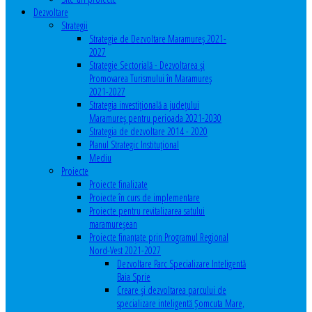
Dezvoltare
Strategii
Strategie de Dezvoltare Maramureș 2021-
2027
Strategie Sectorială - Dezvoltarea și
Promovarea Turismului în Maramureș
2021-2027
Strategia investiţională a județului
Maramureș pentru perioada 2021-2030
Strategia de dezvoltare 2014 - 2020
Planul Strategic Instituţional
Mediu
Proiecte
Proiecte finalizate
Proiecte în curs de implementare
Proiecte pentru revitalizarea satului
maramureşean
Proiecte finanțate prin Programul Regional
Nord-Vest 2021-2027
Dezvoltare Parc Specializare Inteligentă
Baia Sprie
Creare și dezvoltarea parcului de
specializare inteligentă Șomcuta Mare,