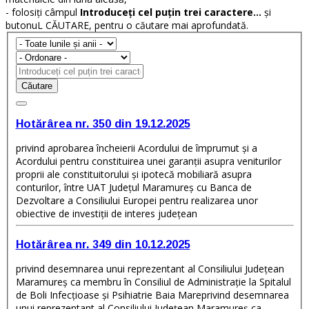
- folosiți câmpul
Introduceți cel puțin trei caractere...
și
butonuL CĂUTARE, pentru o căutare mai aprofundată.
Căutare
Hotărârea nr. 350 din 19.12.2025
privind aprobarea încheierii Acordului de împrumut și a
Acordului pentru constituirea unei garanții asupra veniturilor
proprii ale constituitorului și ipotecă mobiliară asupra
conturilor, între UAT Județul Maramureș cu Banca de
Dezvoltare a Consiliului Europei pentru realizarea unor
obiective de investiții de interes județean
Hotărârea nr. 349 din 10.12.2025
privind desemnarea unui reprezentant al Consiliului Județean
Maramureș ca membru în Consiliul de Administrație la Spitalul
de Boli Infecțioase și Psihiatrie Baia Mareprivind desemnarea
unui reprezentant al Consiliului Județean Maramureș ca