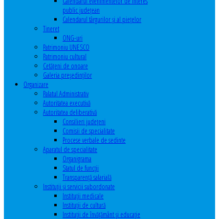
Calendarul evenimentelor de interes
public judeţean
Calendarul târgurilor şi al pieţelor
Tineret
ONG-uri
Patrimoniu UNESCO
Patrimoniu cultural
Cetăţeni de onoare
Galeria președinților
Organizare
Palatul Administrativ
Autoritatea executivă
Autoritatea deliberativă
Consilieri judeţeni
Comisii de specialitate
Procese verbale de sedinte
Aparatul de specialitate
Organigrama
Statul de funcții
Transparență salarială
Instituţii şi servicii subordonate
Instituţii medicale
Instituţii de cultură
Instituţii de învăţământ şi educaţie