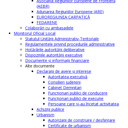
Asociația Regiunilor Europene de Frontieră
(AEBR)
Adunarea Regiunilor Europene (ARE)
EUROREGIUNEA CARPATICĂ
FEDARENE
Colaborări cu ambasadele
Monitorul Oficial Local
Statutul Unităţii Administrativ-Teritoriale
Regulamentele privind procedurile administrative
Hotărârile autorităţii deliberative
Dispoziţiile autorităţii executive
Documente şi informaţii financiare
Alte documente
Declaraţii de avere şi interese
Autoritatea executivă
Consilieri judeţeni
Cabinet Demnitari
Funcţionari publici de conducere
Funcționari publici de execuție
Persoane care şi-au încetat activitatea
Achiziţii publice
Urbanism
Autorizații de construire / desființare
Certificate de urbanism