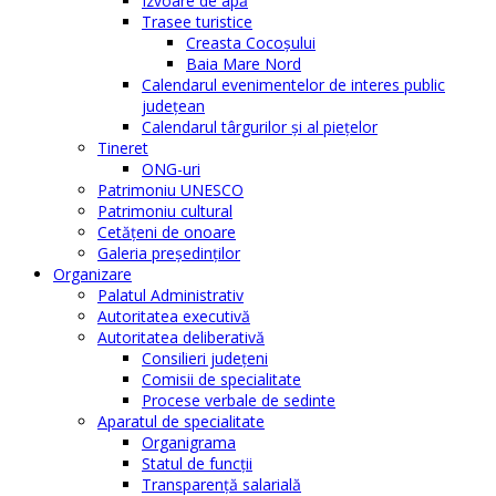
Izvoare de apă
Trasee turistice
Creasta Cocoșului
Baia Mare Nord
Calendarul evenimentelor de interes public
judeţean
Calendarul târgurilor şi al pieţelor
Tineret
ONG-uri
Patrimoniu UNESCO
Patrimoniu cultural
Cetăţeni de onoare
Galeria președinților
Organizare
Palatul Administrativ
Autoritatea executivă
Autoritatea deliberativă
Consilieri judeţeni
Comisii de specialitate
Procese verbale de sedinte
Aparatul de specialitate
Organigrama
Statul de funcții
Transparență salarială