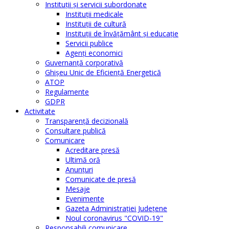
Instituţii şi servicii subordonate
Instituţii medicale
Instituţii de cultură
Instituţii de învăţământ şi educaţie
Servicii publice
Agenţi economici
Guvernanță corporativă
Ghişeu Unic de Eficienţă Energetică
ATOP
Regulamente
GDPR
Activitate
Transparenţă decizională
Consultare publică
Comunicare
Acreditare presă
Ultimă oră
Anunţuri
Comunicate de presă
Mesaje
Evenimente
Gazeta Administraţiei Judeţene
Noul coronavirus "COVID-19"
Responsabili comunicare