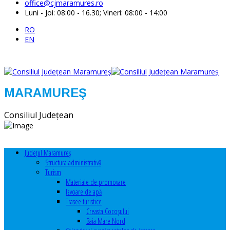
office@cjmaramures.ro
Luni - Joi: 08:00 - 16.30; Vineri: 08:00 - 14:00
RO
EN
MARAMUREŞ
Consiliul Judeţean
Judeţul Maramureş
Structura administrativă
Turism
Materiale de promovare
Izvoare de apă
Trasee turistice
Creasta Cocoșului
Baia Mare Nord