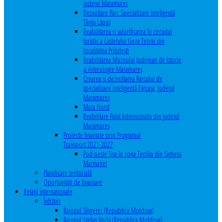
județul Maramureș
Dezvoltare Parc Specializare Inteligentă
Târgu Lăpuș
Reabilitarea și valorificarea în circuitul
turistic a Castelului Geza Teleki din
localitatea Pribilești
Reabilitarea Muzeului Județean de Istorie
și Arheologie Maramureș
Crearea și dezvoltarea Parcului de
specializare inteligentă Fărcașa, județul
Maramureș
Mara Nord
Reabilitare Palat Administrativ din județul
Maramureș
Proiecte finanțate prin Programul
Transport 2021-2027
Pod peste Tisa în zona Teplița din Sighetu
Marmației
Planificare teritorială
Oportunităţi de finanţare
Relaţii internaţionale
Înfrăţiri
Raionul Sîngerei (Republica Moldova)
Raionul Ștefan Vodă (Republica Moldova)