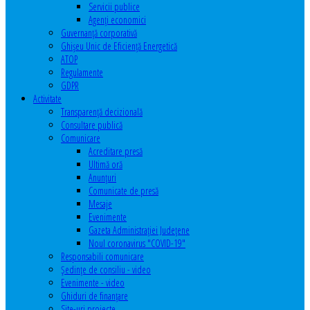
Servicii publice
Agenţi economici
Guvernanță corporativă
Ghişeu Unic de Eficienţă Energetică
ATOP
Regulamente
GDPR
Activitate
Transparenţă decizională
Consultare publică
Comunicare
Acreditare presă
Ultimă oră
Anunţuri
Comunicate de presă
Mesaje
Evenimente
Gazeta Administraţiei Judeţene
Noul coronavirus "COVID-19"
Responsabili comunicare
Şedinţe de consiliu - video
Evenimente - video
Ghiduri de finanţare
Site-uri proiecte