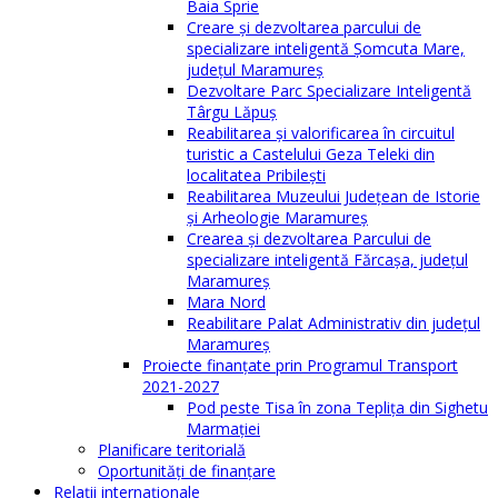
Baia Sprie
Creare și dezvoltarea parcului de
specializare inteligentă Șomcuta Mare,
județul Maramureș
Dezvoltare Parc Specializare Inteligentă
Târgu Lăpuș
Reabilitarea și valorificarea în circuitul
turistic a Castelului Geza Teleki din
localitatea Pribilești
Reabilitarea Muzeului Județean de Istorie
și Arheologie Maramureș
Crearea și dezvoltarea Parcului de
specializare inteligentă Fărcașa, județul
Maramureș
Mara Nord
Reabilitare Palat Administrativ din județul
Maramureș
Proiecte finanțate prin Programul Transport
2021-2027
Pod peste Tisa în zona Teplița din Sighetu
Marmației
Planificare teritorială
Oportunităţi de finanţare
Relaţii internaţionale