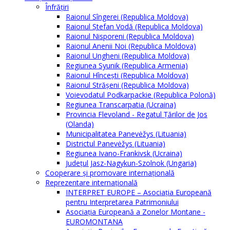
Înfrăţiri
Raionul Sîngerei (Republica Moldova)
Raionul Ștefan Vodă (Republica Moldova)
Raionul Nisporeni (Republica Moldova)
Raionul Anenii Noi (Republica Moldova)
Raionul Ungheni (Republica Moldova)
Regiunea Syunik (Republica Armenia)
Raionul Hîncești (Republica Moldova)
Raionul Străşeni (Republica Moldova)
Voievodatul Podkarpackie (Republica Polonă)
Regiunea Transcarpatia (Ucraina)
Provincia Flevoland - Regatul Ţărilor de Jos
(Olanda)
Municipalitatea Panevėžys (Lituania)
Districtul Panevėžys (Lituania)
Regiunea Ivano-Frankivsk (Ucraina)
Judeţul Jasz-Nagykun-Szolnok (Ungaria)
Cooperare şi promovare internaţională
Reprezentare internaţională
INTERPRET EUROPE – Asociația Europeană
pentru Interpretarea Patrimoniului
Asociația Europeană a Zonelor Montane -
EUROMONTANA