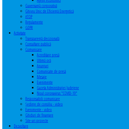
Agenţi economici
Guvernanță corporativă
Ghişeu Unic de Eficienţă Energetică
ATOP
Regulamente
GDPR
Activitate
Transparenţă decizională
Consultare publică
Comunicare
Acreditare presă
Ultimă oră
Anunţuri
Comunicate de presă
Mesaje
Evenimente
Gazeta Administraţiei Judeţene
Noul coronavirus "COVID-19"
Responsabili comunicare
Şedinţe de consiliu - video
Evenimente - video
Ghiduri de finanţare
Site-uri proiecte
Dezvoltare