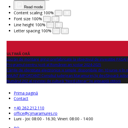
Read mode
Content scaling
100
%
Font size
100
%
Line height
100
%
Letter spacing
100
%
ULTIMĂ ORĂ
Lucrări de montare grinzi prefabricate la obiectivul de investitie PAS
Programul pentru școli al României an școlar 2024-2025
Cărțile de identitate electronice și simple, disponibile din 10 iunie și în
ANUNŢ IMPORTANT! Consiliul Județean Maramureș își desfășoară activi
Numărul 262 al revistei de cultură "Nord Literar" își așteaptă cititorii
Prima pagină
Contact
+40 262.212.110
office@cjmaramures.ro
Luni - Joi: 08:00 - 16.30; Vineri: 08:00 - 14:00