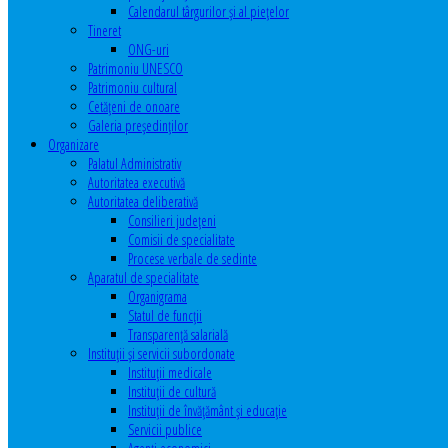
Calendarul târgurilor şi al pieţelor
Tineret
ONG-uri
Patrimoniu UNESCO
Patrimoniu cultural
Cetăţeni de onoare
Galeria președinților
Organizare
Palatul Administrativ
Autoritatea executivă
Autoritatea deliberativă
Consilieri judeţeni
Comisii de specialitate
Procese verbale de sedinte
Aparatul de specialitate
Organigrama
Statul de funcții
Transparență salarială
Instituţii şi servicii subordonate
Instituţii medicale
Instituţii de cultură
Instituţii de învăţământ şi educaţie
Servicii publice