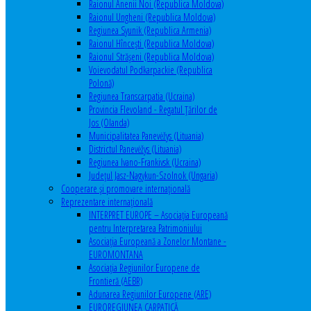
Raionul Anenii Noi (Republica Moldova)
Raionul Ungheni (Republica Moldova)
Regiunea Syunik (Republica Armenia)
Raionul Hîncești (Republica Moldova)
Raionul Străşeni (Republica Moldova)
Voievodatul Podkarpackie (Republica
Polonă)
Regiunea Transcarpatia (Ucraina)
Provincia Flevoland - Regatul Ţărilor de
Jos (Olanda)
Municipalitatea Panevėžys (Lituania)
Districtul Panevėžys (Lituania)
Regiunea Ivano-Frankivsk (Ucraina)
Judeţul Jasz-Nagykun-Szolnok (Ungaria)
Cooperare şi promovare internaţională
Reprezentare internaţională
INTERPRET EUROPE – Asociația Europeană
pentru Interpretarea Patrimoniului
Asociația Europeană a Zonelor Montane -
EUROMONTANA
Asociația Regiunilor Europene de
Frontieră (AEBR)
Adunarea Regiunilor Europene (ARE)
EUROREGIUNEA CARPATICĂ