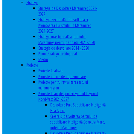
Strategii
Strategie de Dezvoltare Maramureș 2021-
2027
Strategie Sectorială - Dezvoltarea și
Promovarea Turismului în Maramureș
2021-2027
Strategia investiţională a județului
Maramureș pentru perioada 2021-2030
Strategia de dezvoltare 2014 - 2020
Planul Strategic Instituţional
Mediu
Proiecte
Proiecte finalizate
Proiecte în curs de implementare
Proiecte pentru revitalizarea satului
maramureşean
Proiecte finanțate prin Programul Regional
Nord-Vest 2021-2027
Dezvoltare Parc Specializare Inteligentă
Baia Sprie
Creare și dezvoltarea parcului de
specializare inteligentă Șomcuta Mare,
județul Maramureș
Dezvoltare Parc Specializare Inteligentă