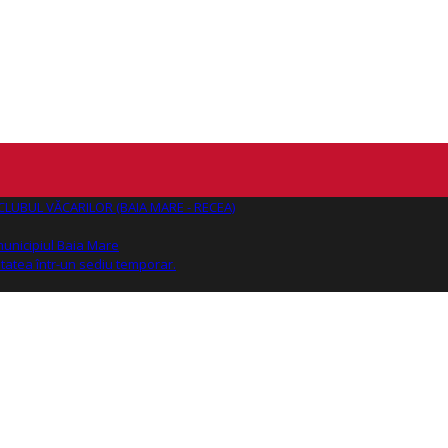
AJ CLUBUL VĂCARILOR (BAIA MARE - RECEA)
 municipiul Baia Mare
tatea într-un sediu temporar.