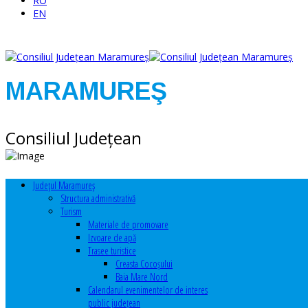
RO
EN
MARAMUREŞ
Consiliul Judeţean
Judeţul Maramureş
Structura administrativă
Turism
Materiale de promovare
Izvoare de apă
Trasee turistice
Creasta Cocoșului
Baia Mare Nord
Calendarul evenimentelor de interes
public judeţean