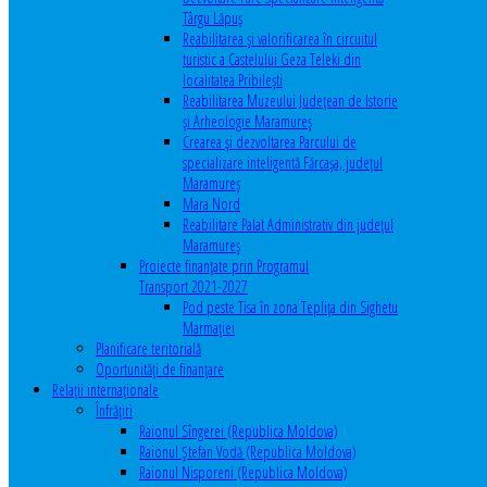
Târgu Lăpuș
Reabilitarea și valorificarea în circuitul
turistic a Castelului Geza Teleki din
localitatea Pribilești
Reabilitarea Muzeului Județean de Istorie
și Arheologie Maramureș
Crearea și dezvoltarea Parcului de
specializare inteligentă Fărcașa, județul
Maramureș
Mara Nord
Reabilitare Palat Administrativ din județul
Maramureș
Proiecte finanțate prin Programul
Transport 2021-2027
Pod peste Tisa în zona Teplița din Sighetu
Marmației
Planificare teritorială
Oportunităţi de finanţare
Relaţii internaţionale
Înfrăţiri
Raionul Sîngerei (Republica Moldova)
Raionul Ștefan Vodă (Republica Moldova)
Raionul Nisporeni (Republica Moldova)