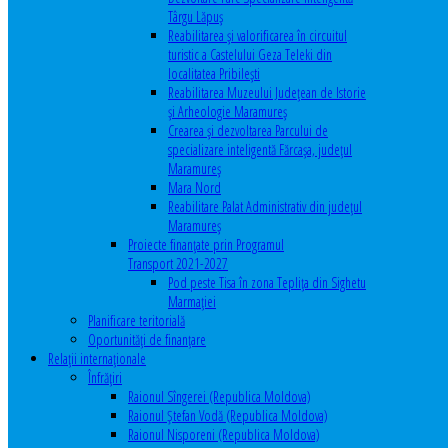
Târgu Lăpuș
Reabilitarea și valorificarea în circuitul
turistic a Castelului Geza Teleki din
localitatea Pribilești
Reabilitarea Muzeului Județean de Istorie
și Arheologie Maramureș
Crearea și dezvoltarea Parcului de
specializare inteligentă Fărcașa, județul
Maramureș
Mara Nord
Reabilitare Palat Administrativ din județul
Maramureș
Proiecte finanțate prin Programul
Transport 2021-2027
Pod peste Tisa în zona Teplița din Sighetu
Marmației
Planificare teritorială
Oportunităţi de finanţare
Relaţii internaţionale
Înfrăţiri
Raionul Sîngerei (Republica Moldova)
Raionul Ștefan Vodă (Republica Moldova)
Raionul Nisporeni (Republica Moldova)