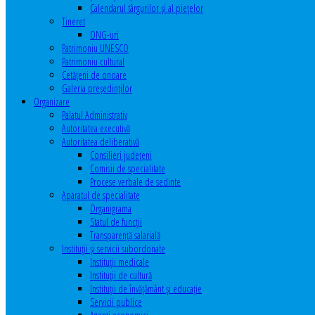
Calendarul târgurilor şi al pieţelor
Tineret
ONG-uri
Patrimoniu UNESCO
Patrimoniu cultural
Cetăţeni de onoare
Galeria președinților
Organizare
Palatul Administrativ
Autoritatea executivă
Autoritatea deliberativă
Consilieri judeţeni
Comisii de specialitate
Procese verbale de sedinte
Aparatul de specialitate
Organigrama
Statul de funcții
Transparență salarială
Instituţii şi servicii subordonate
Instituţii medicale
Instituţii de cultură
Instituţii de învăţământ şi educaţie
Servicii publice