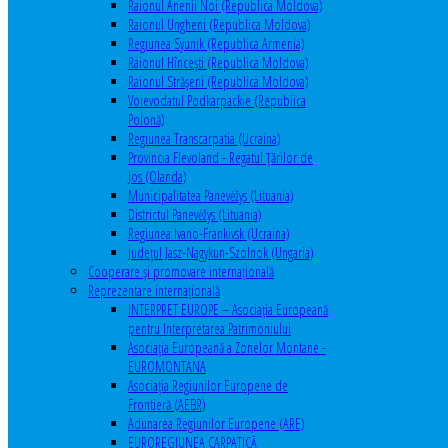
Raionul Anenii Noi (Republica Moldova)
Raionul Ungheni (Republica Moldova)
Regiunea Syunik (Republica Armenia)
Raionul Hîncești (Republica Moldova)
Raionul Străşeni (Republica Moldova)
Voievodatul Podkarpackie (Republica
Polonă)
Regiunea Transcarpatia (Ucraina)
Provincia Flevoland - Regatul Ţărilor de
Jos (Olanda)
Municipalitatea Panevėžys (Lituania)
Districtul Panevėžys (Lituania)
Regiunea Ivano-Frankivsk (Ucraina)
Judeţul Jasz-Nagykun-Szolnok (Ungaria)
Cooperare şi promovare internaţională
Reprezentare internaţională
INTERPRET EUROPE – Asociația Europeană
pentru Interpretarea Patrimoniului
Asociația Europeană a Zonelor Montane -
EUROMONTANA
Asociația Regiunilor Europene de
Frontieră (AEBR)
Adunarea Regiunilor Europene (ARE)
EUROREGIUNEA CARPATICĂ