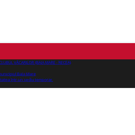
AJ CLUBUL VĂCARILOR (BAIA MARE - RECEA)
 municipiul Baia Mare
tatea într-un sediu temporar.