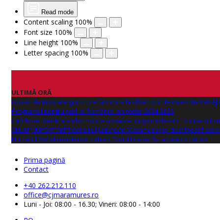
Read mode
Content scaling
100
%
Font size
100
%
Line height
100
%
Letter spacing
100
%
ULTIMĂ ORĂ
Lucrări de montare grinzi prefabricate la obiectivul de investitie PAS
Programul pentru școli al României an școlar 2024-2025
Cărțile de identitate electronice și simple, disponibile din 10 iunie și în
ANUNŢ IMPORTANT! Consiliul Județean Maramureș își desfășoară activi
Numărul 262 al revistei de cultură "Nord Literar" își așteaptă cititorii
Prima pagină
Contact
+40 262.212.110
office@cjmaramures.ro
Luni - Joi: 08:00 - 16.30; Vineri: 08:00 - 14:00