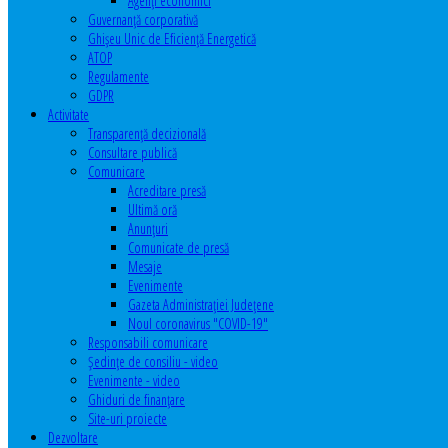
Agenţi economici
Guvernanță corporativă
Ghişeu Unic de Eficienţă Energetică
ATOP
Regulamente
GDPR
Activitate
Transparenţă decizională
Consultare publică
Comunicare
Acreditare presă
Ultimă oră
Anunţuri
Comunicate de presă
Mesaje
Evenimente
Gazeta Administraţiei Judeţene
Noul coronavirus "COVID-19"
Responsabili comunicare
Şedinţe de consiliu - video
Evenimente - video
Ghiduri de finanţare
Site-uri proiecte
Dezvoltare