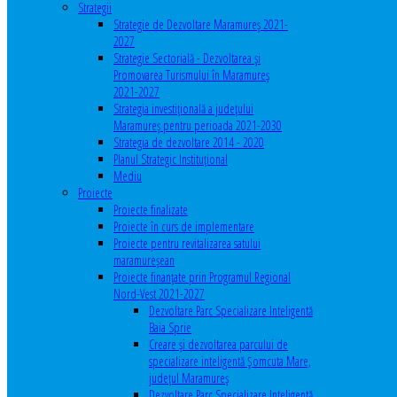
Strategii
Strategie de Dezvoltare Maramureș 2021-
2027
Strategie Sectorială - Dezvoltarea și
Promovarea Turismului în Maramureș
2021-2027
Strategia investiţională a județului
Maramureș pentru perioada 2021-2030
Strategia de dezvoltare 2014 - 2020
Planul Strategic Instituţional
Mediu
Proiecte
Proiecte finalizate
Proiecte în curs de implementare
Proiecte pentru revitalizarea satului
maramureşean
Proiecte finanțate prin Programul Regional
Nord-Vest 2021-2027
Dezvoltare Parc Specializare Inteligentă
Baia Sprie
Creare și dezvoltarea parcului de
specializare inteligentă Șomcuta Mare,
județul Maramureș
Dezvoltare Parc Specializare Inteligentă