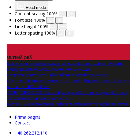
Read mode
Content scaling
100
%
Font size
100
%
Line height
100
%
Letter spacing
100
%
ULTIMĂ ORĂ
Lucrări de montare grinzi prefabricate la obiectivul de investitie
PASAJ CLUBUL VĂCARILOR (BAIA MARE - RECEA)
Programul pentru școli al României an școlar 2024-2025
Cărțile de identitate electronice și simple, disponibile din 10 iunie și
în municipiul Baia Mare
ANUNŢ IMPORTANT! Consiliul Județean Maramureș își desfășoară
activitatea într-un sediu temporar.
Numărul 262 al revistei de cultură "Nord Literar" își așteaptă cititorii
Prima pagină
Contact
+40 262.212.110