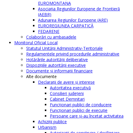
EUROMONTANA
Asociația Regiunilor Europene de Frontieră
(AEBR)
Adunarea Regiunilor Europene (ARE)
EUROREGIUNEA CARPATICĂ
FEDARENE
Colaborări cu ambasadele
Monitorul Oficial Local
Statutul Unităţii Administrativ-Teritoriale
Regulamentele privind procedurile administrative
Hotărârile autorităţii deliberative
Dispoziţiile autorităţii executive
Documente şi informaţii financiare
Alte documente
Declaraţii de avere şi interese
Autoritatea executivă
Consilieri judeţeni
Cabinet Demnitari
Funcţionari publici de conducere
Funcționari publici de execuție
Persoane care şi-au încetat activitatea
Achiziţii publice
Urbanism
Autorizații de construire / desființare