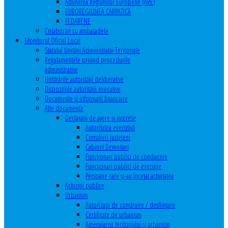
Adunarea Regiunilor Europene (ARE)
EUROREGIUNEA CARPATICĂ
FEDARENE
Colaborări cu ambasadele
Monitorul Oficial Local
Statutul Unităţii Administrativ-Teritoriale
Regulamentele privind procedurile
administrative
Hotărârile autorităţii deliberative
Dispoziţiile autorităţii executive
Documente şi informaţii financiare
Alte documente
Declaraţii de avere şi interese
Autoritatea executivă
Consilieri judeţeni
Cabinet Demnitari
Funcţionari publici de conducere
Funcționari publici de execuție
Persoane care şi-au încetat activitatea
Achiziţii publice
Urbanism
Autorizații de construire / desființare
Certificate de urbanism
Amenajarea teritoriului şi urbanism