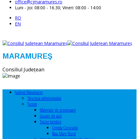
office@cjmaramures.ro
Luni - Joi: 08:00 - 16.30; Vineri: 08:00 - 14:00
RO
EN
MARAMUREŞ
Consiliul Judeţean
Judeţul Maramureş
Structura administrativă
Turism
Materiale de promovare
Izvoare de apă
Trasee turistice
Creasta Cocoșului
Baia Mare Nord