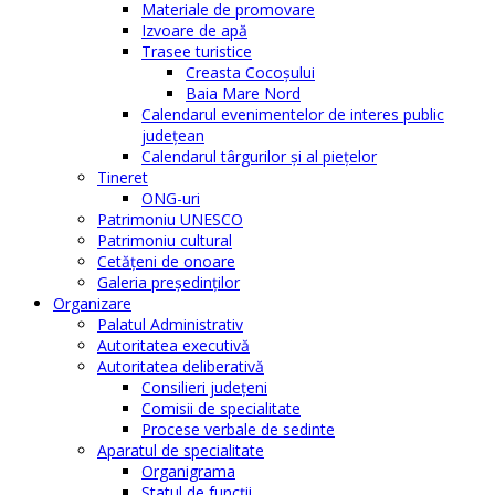
Materiale de promovare
Izvoare de apă
Trasee turistice
Creasta Cocoșului
Baia Mare Nord
Calendarul evenimentelor de interes public
judeţean
Calendarul târgurilor şi al pieţelor
Tineret
ONG-uri
Patrimoniu UNESCO
Patrimoniu cultural
Cetăţeni de onoare
Galeria președinților
Organizare
Palatul Administrativ
Autoritatea executivă
Autoritatea deliberativă
Consilieri judeţeni
Comisii de specialitate
Procese verbale de sedinte
Aparatul de specialitate
Organigrama
Statul de funcții