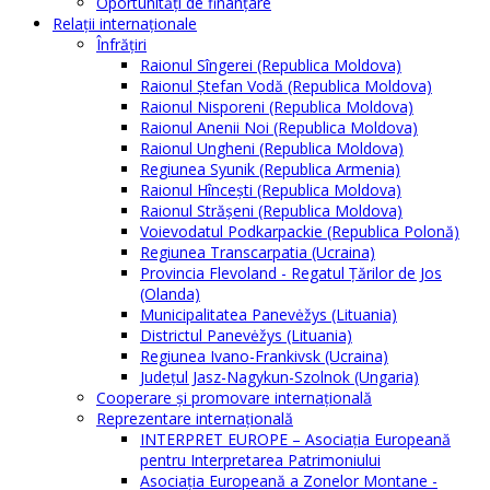
Oportunităţi de finanţare
Relaţii internaţionale
Înfrăţiri
Raionul Sîngerei (Republica Moldova)
Raionul Ștefan Vodă (Republica Moldova)
Raionul Nisporeni (Republica Moldova)
Raionul Anenii Noi (Republica Moldova)
Raionul Ungheni (Republica Moldova)
Regiunea Syunik (Republica Armenia)
Raionul Hîncești (Republica Moldova)
Raionul Străşeni (Republica Moldova)
Voievodatul Podkarpackie (Republica Polonă)
Regiunea Transcarpatia (Ucraina)
Provincia Flevoland - Regatul Ţărilor de Jos
(Olanda)
Municipalitatea Panevėžys (Lituania)
Districtul Panevėžys (Lituania)
Regiunea Ivano-Frankivsk (Ucraina)
Judeţul Jasz-Nagykun-Szolnok (Ungaria)
Cooperare şi promovare internaţională
Reprezentare internaţională
INTERPRET EUROPE – Asociația Europeană
pentru Interpretarea Patrimoniului
Asociația Europeană a Zonelor Montane -