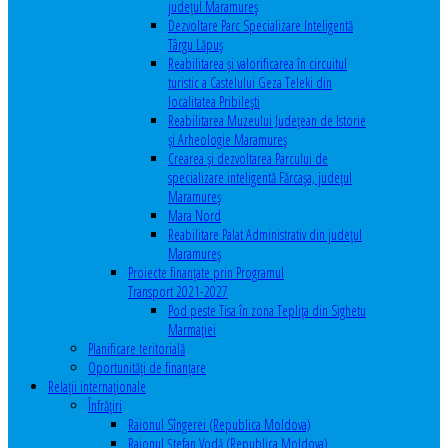
județul Maramureș
Dezvoltare Parc Specializare Inteligentă
Târgu Lăpuș
Reabilitarea și valorificarea în circuitul
turistic a Castelului Geza Teleki din
localitatea Pribilești
Reabilitarea Muzeului Județean de Istorie
și Arheologie Maramureș
Crearea și dezvoltarea Parcului de
specializare inteligentă Fărcașa, județul
Maramureș
Mara Nord
Reabilitare Palat Administrativ din județul
Maramureș
Proiecte finanțate prin Programul
Transport 2021-2027
Pod peste Tisa în zona Teplița din Sighetu
Marmației
Planificare teritorială
Oportunităţi de finanţare
Relaţii internaţionale
Înfrăţiri
Raionul Sîngerei (Republica Moldova)
Raionul Ștefan Vodă (Republica Moldova)