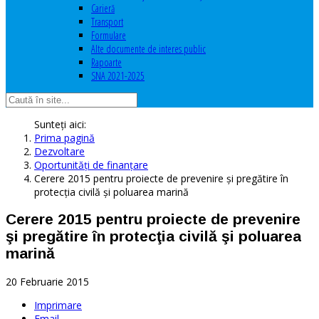
Carieră
Transport
Formulare
Alte documente de interes public
Rapoarte
SNA 2021-2025
Sunteți aici:
Prima pagină
Dezvoltare
Oportunităţi de finanţare
Cerere 2015 pentru proiecte de prevenire şi pregătire în
protecţia civilă şi poluarea marină
Cerere 2015 pentru proiecte de prevenire
şi pregătire în protecţia civilă şi poluarea
marină
20 Februarie 2015
Imprimare
Email