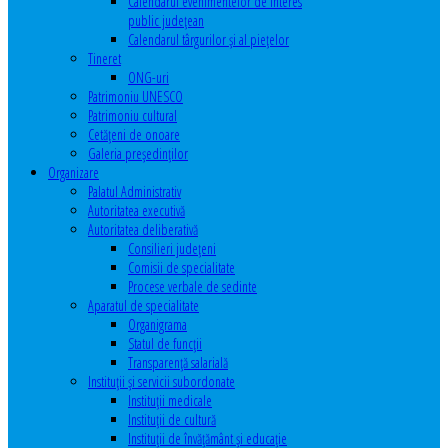
Calendarul evenimentelor de interes
public judeţean
Calendarul târgurilor şi al pieţelor
Tineret
ONG-uri
Patrimoniu UNESCO
Patrimoniu cultural
Cetăţeni de onoare
Galeria președinților
Organizare
Palatul Administrativ
Autoritatea executivă
Autoritatea deliberativă
Consilieri judeţeni
Comisii de specialitate
Procese verbale de sedinte
Aparatul de specialitate
Organigrama
Statul de funcții
Transparență salarială
Instituţii şi servicii subordonate
Instituţii medicale
Instituţii de cultură
Instituţii de învăţământ şi educaţie