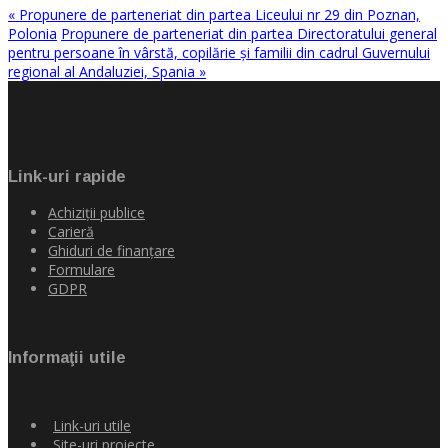
« Propunere de parteneriat din partea Liceului nr 29 din Poznan,
Polonia
Propunere de parteneriat din partea Directoratului general
pentru persoane în vârstă, copilărie şi familii din cadrul Guvernului
regional al Andaluziei, Spania »
Link-uri rapide
Achiziţii publice
Carieră
Ghiduri de finanţare
Formulare
GDPR
Informaţii utile
Link-uri utile
Site-uri proiecte