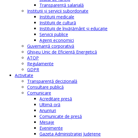
Transparență salarială
Instituţii şi servicii subordonate
Instituţii medicale
Instituţii de cultură
Instituţii de învăţământ şi educaţie
Servicii publice
Agenţi economici
Guvernanță corporativă
Ghişeu Unic de Eficienţă Energetică
ATOP
Regulamente
GDPR
Activitate
Transparenţă decizională
Consultare publică
Comunicare
Acreditare presă
Ultimă oră
Anunţuri
Comunicate de presă
Mesaje
Evenimente
Gazeta Administraţiei Judeţene