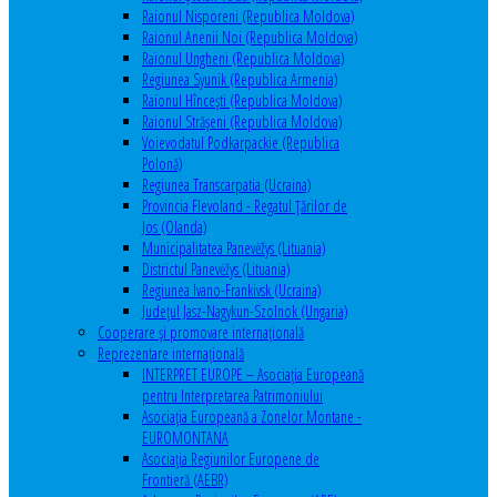
Raionul Nisporeni (Republica Moldova)
Raionul Anenii Noi (Republica Moldova)
Raionul Ungheni (Republica Moldova)
Regiunea Syunik (Republica Armenia)
Raionul Hîncești (Republica Moldova)
Raionul Străşeni (Republica Moldova)
Voievodatul Podkarpackie (Republica
Polonă)
Regiunea Transcarpatia (Ucraina)
Provincia Flevoland - Regatul Ţărilor de
Jos (Olanda)
Municipalitatea Panevėžys (Lituania)
Districtul Panevėžys (Lituania)
Regiunea Ivano-Frankivsk (Ucraina)
Judeţul Jasz-Nagykun-Szolnok (Ungaria)
Cooperare şi promovare internaţională
Reprezentare internaţională
INTERPRET EUROPE – Asociația Europeană
pentru Interpretarea Patrimoniului
Asociația Europeană a Zonelor Montane -
EUROMONTANA
Asociația Regiunilor Europene de
Frontieră (AEBR)