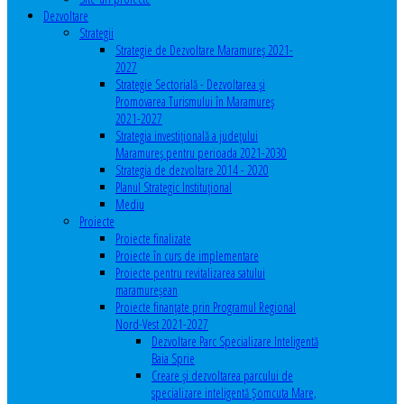
Dezvoltare
Strategii
Strategie de Dezvoltare Maramureș 2021-
2027
Strategie Sectorială - Dezvoltarea și
Promovarea Turismului în Maramureș
2021-2027
Strategia investiţională a județului
Maramureș pentru perioada 2021-2030
Strategia de dezvoltare 2014 - 2020
Planul Strategic Instituţional
Mediu
Proiecte
Proiecte finalizate
Proiecte în curs de implementare
Proiecte pentru revitalizarea satului
maramureşean
Proiecte finanțate prin Programul Regional
Nord-Vest 2021-2027
Dezvoltare Parc Specializare Inteligentă
Baia Sprie
Creare și dezvoltarea parcului de
specializare inteligentă Șomcuta Mare,