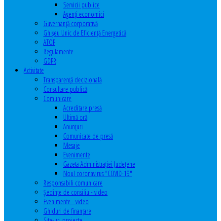
Servicii publice
Agenţi economici
Guvernanță corporativă
Ghişeu Unic de Eficienţă Energetică
ATOP
Regulamente
GDPR
Activitate
Transparenţă decizională
Consultare publică
Comunicare
Acreditare presă
Ultimă oră
Anunţuri
Comunicate de presă
Mesaje
Evenimente
Gazeta Administraţiei Judeţene
Noul coronavirus "COVID-19"
Responsabili comunicare
Şedinţe de consiliu - video
Evenimente - video
Ghiduri de finanţare
Site-uri proiecte