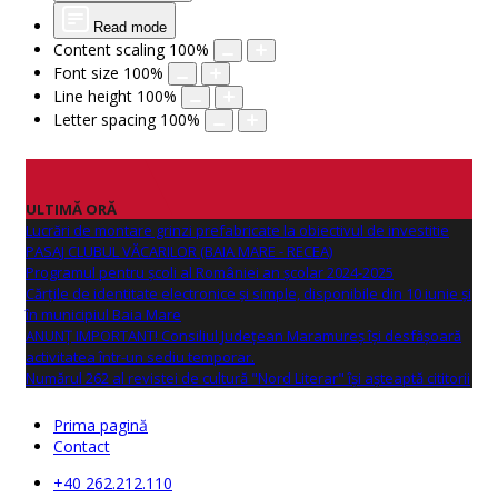
Read mode
Content scaling
100
%
Font size
100
%
Line height
100
%
Letter spacing
100
%
ULTIMĂ ORĂ
Lucrări de montare grinzi prefabricate la obiectivul de investitie
PASAJ CLUBUL VĂCARILOR (BAIA MARE - RECEA)
Programul pentru școli al României an școlar 2024-2025
Cărțile de identitate electronice și simple, disponibile din 10 iunie și
în municipiul Baia Mare
ANUNŢ IMPORTANT! Consiliul Județean Maramureș își desfășoară
activitatea într-un sediu temporar.
Numărul 262 al revistei de cultură "Nord Literar" își așteaptă cititorii
Prima pagină
Contact
+40 262.212.110