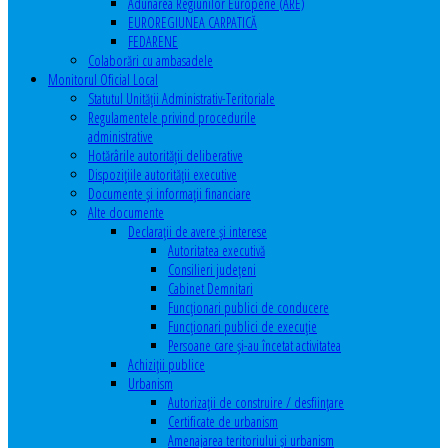
Adunarea Regiunilor Europene (ARE)
EUROREGIUNEA CARPATICĂ
FEDARENE
Colaborări cu ambasadele
Monitorul Oficial Local
Statutul Unităţii Administrativ-Teritoriale
Regulamentele privind procedurile
administrative
Hotărârile autorităţii deliberative
Dispoziţiile autorităţii executive
Documente şi informaţii financiare
Alte documente
Declaraţii de avere şi interese
Autoritatea executivă
Consilieri judeţeni
Cabinet Demnitari
Funcţionari publici de conducere
Funcționari publici de execuție
Persoane care şi-au încetat activitatea
Achiziţii publice
Urbanism
Autorizații de construire / desființare
Certificate de urbanism
Amenajarea teritoriului şi urbanism