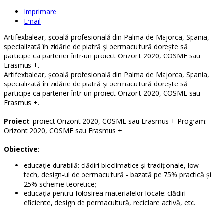
Imprimare
Email
Artifexbalear, şcoală profesională din Palma de Majorca, Spania,
specializată în zidărie de piatră şi permacultură doreşte să
participe ca partener într-un proiect Orizont 2020, COSME sau
Erasmus +.
Artifexbalear, şcoală profesională din Palma de Majorca, Spania,
specializată în zidărie de piatră şi permacultură doreşte să
participe ca partener într-un proiect Orizont 2020, COSME sau
Erasmus +.
Proiect
: proiect Orizont 2020, COSME sau Erasmus + Program:
Orizont 2020, COSME sau Erasmus +
Obiective
:
educaţie durabilă: clădiri bioclimatice şi tradiţionale, low
tech, design-ul de permacultură - bazată pe 75% practică şi
25% scheme teoretice;
educaţia pentru folosirea materialelor locale: clădiri
eficiente, design de permacultură, reciclare activă, etc.