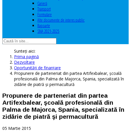
Carieră
Transport
Formulare
Alte documente de interes public
Rapoarte
SNA 2021-2025
Sunteți aici:
Prima pagină
Dezvoltare
Oportunităţi de finanţare
Propunere de parteneriat din partea Artifexbalear, şcoală
profesională din Palma de Majorca, Spania, specializată în
zidărie de piatră şi permacultură
Propunere de parteneriat din partea
Artifexbalear, şcoală profesională din
Palma de Majorca, Spania, specializată în
zidărie de piatră şi permacultură
05 Martie 2015