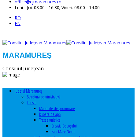
office@cjmaramures.ro
Luni - Joi: 08:00 - 16.30; Vineri: 08:00 - 14:00
RO
EN
MARAMUREŞ
Consiliul Judeţean
Judeţul Maramureş
Structura administrativă
Turism
Materiale de promovare
Izvoare de apă
Trasee turistice
Creasta Cocoșului
Baia Mare Nord