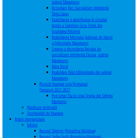
județul Maramureș
Dezvoltare Parc Specializare Inteligentă
Târgu Lăpuș
Reabilitarea și valorificarea în circuitul
turistic a Castelului Geza Teleki din
localitatea Pribilești
Reabilitarea Muzeului Județean de Istorie
și Arheologie Maramureș
Crearea și dezvoltarea Parcului de
specializare inteligentă Fărcașa, județul
Maramureș
Mara Nord
Reabilitare Palat Administrativ din județul
Maramureș
Proiecte finanțate prin Programul
Transport 2021-2027
Pod peste Tisa în zona Teplița din Sighetu
Marmației
Planificare teritorială
Oportunităţi de finanţare
Relaţii internaţionale
Înfrăţiri
Raionul Sîngerei (Republica Moldova)
Raionul Ștefan Vodă (Republica Moldova)