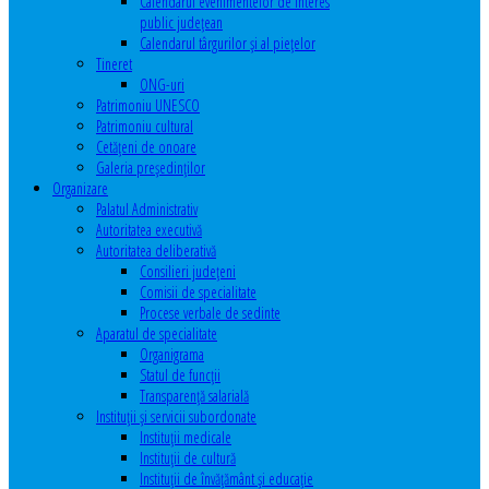
Calendarul evenimentelor de interes
public judeţean
Calendarul târgurilor şi al pieţelor
Tineret
ONG-uri
Patrimoniu UNESCO
Patrimoniu cultural
Cetăţeni de onoare
Galeria președinților
Organizare
Palatul Administrativ
Autoritatea executivă
Autoritatea deliberativă
Consilieri judeţeni
Comisii de specialitate
Procese verbale de sedinte
Aparatul de specialitate
Organigrama
Statul de funcții
Transparență salarială
Instituţii şi servicii subordonate
Instituţii medicale
Instituţii de cultură
Instituţii de învăţământ şi educaţie