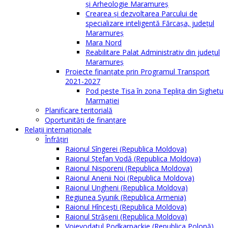
și Arheologie Maramureș
Crearea și dezvoltarea Parcului de
specializare inteligentă Fărcașa, județul
Maramureș
Mara Nord
Reabilitare Palat Administrativ din județul
Maramureș
Proiecte finanțate prin Programul Transport
2021-2027
Pod peste Tisa în zona Teplița din Sighetu
Marmației
Planificare teritorială
Oportunităţi de finanţare
Relaţii internaţionale
Înfrăţiri
Raionul Sîngerei (Republica Moldova)
Raionul Ștefan Vodă (Republica Moldova)
Raionul Nisporeni (Republica Moldova)
Raionul Anenii Noi (Republica Moldova)
Raionul Ungheni (Republica Moldova)
Regiunea Syunik (Republica Armenia)
Raionul Hîncești (Republica Moldova)
Raionul Străşeni (Republica Moldova)
Voievodatul Podkarpackie (Republica Polonă)