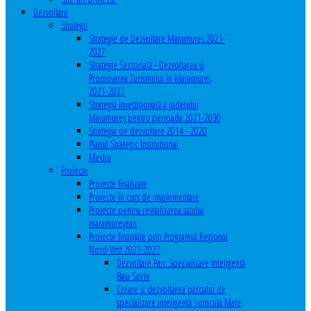
Dezvoltare
Strategii
Strategie de Dezvoltare Maramureș 2021-
2027
Strategie Sectorială - Dezvoltarea și
Promovarea Turismului în Maramureș
2021-2027
Strategia investiţională a județului
Maramureș pentru perioada 2021-2030
Strategia de dezvoltare 2014 - 2020
Planul Strategic Instituţional
Mediu
Proiecte
Proiecte finalizate
Proiecte în curs de implementare
Proiecte pentru revitalizarea satului
maramureşean
Proiecte finanțate prin Programul Regional
Nord-Vest 2021-2027
Dezvoltare Parc Specializare Inteligentă
Baia Sprie
Creare și dezvoltarea parcului de
specializare inteligentă Șomcuta Mare,