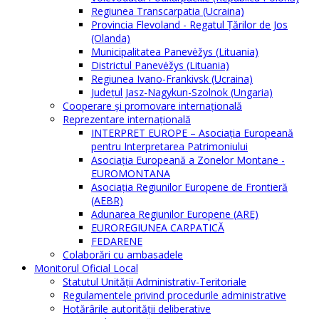
Regiunea Transcarpatia (Ucraina)
Provincia Flevoland - Regatul Ţărilor de Jos
(Olanda)
Municipalitatea Panevėžys (Lituania)
Districtul Panevėžys (Lituania)
Regiunea Ivano-Frankivsk (Ucraina)
Judeţul Jasz-Nagykun-Szolnok (Ungaria)
Cooperare şi promovare internaţională
Reprezentare internaţională
INTERPRET EUROPE – Asociația Europeană
pentru Interpretarea Patrimoniului
Asociația Europeană a Zonelor Montane -
EUROMONTANA
Asociația Regiunilor Europene de Frontieră
(AEBR)
Adunarea Regiunilor Europene (ARE)
EUROREGIUNEA CARPATICĂ
FEDARENE
Colaborări cu ambasadele
Monitorul Oficial Local
Statutul Unităţii Administrativ-Teritoriale
Regulamentele privind procedurile administrative
Hotărârile autorităţii deliberative