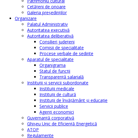
Patrimoniu cultural
Cetăţeni de onoare
Galeria președinților
Organizare
Palatul Administrativ
Autoritatea executivă
Autoritatea deliberativă
Consilieri judeţeni
Comisii de specialitate
Procese verbale de sedinte
Aparatul de specialitate
Organigrama
Statul de funcții
Transparență salarială
Instituţii şi servicii subordonate
Instituţii medicale
Instituţii de cultură
Instituţii de învăţământ şi educaţie
Servicii publice
Agenţi economici
Guvernanță corporativă
Ghişeu Unic de Eficienţă Energetică
ATOP
Regulamente