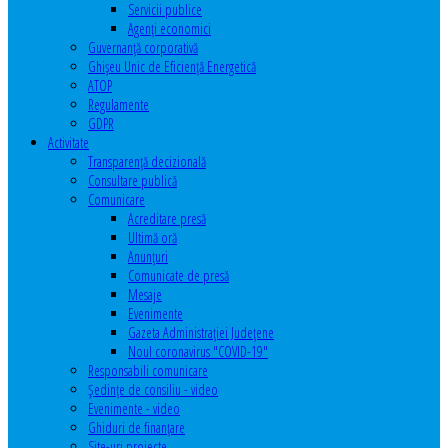
Servicii publice
Agenţi economici
Guvernanță corporativă
Ghişeu Unic de Eficienţă Energetică
ATOP
Regulamente
GDPR
Activitate
Transparenţă decizională
Consultare publică
Comunicare
Acreditare presă
Ultimă oră
Anunţuri
Comunicate de presă
Mesaje
Evenimente
Gazeta Administraţiei Judeţene
Noul coronavirus "COVID-19"
Responsabili comunicare
Şedinţe de consiliu - video
Evenimente - video
Ghiduri de finanţare
Site-uri proiecte