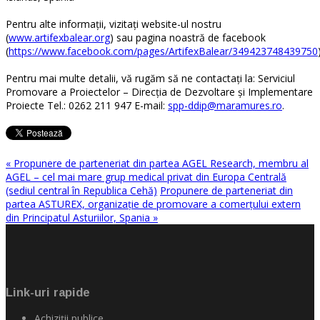
Pentru alte informaţii, vizitaţi website-ul nostru
(
www.artifexbalear.org
) sau pagina noastră de facebook
(
https://www.facebook.com/pages/ArtifexBalear/349423748439750
Pentru mai multe detalii, vă rugăm să ne contactaţi la: Serviciul
Promovare a Proiectelor – Direcţia de Dezvoltare şi Implementare
Proiecte Tel.: 0262 211 947 E-mail:
spp-ddip@maramures.ro
.
« Propunere de parteneriat din partea AGEL Research, membru al
AGEL – cel mai mare grup medical privat din Europa Centrală
(sediul central în Republica Cehă)
Propunere de parteneriat din
partea ASTUREX, organizaţie de promovare a comerţului extern
din Principatul Asturiilor, Spania »
Link-uri rapide
Achiziţii publice