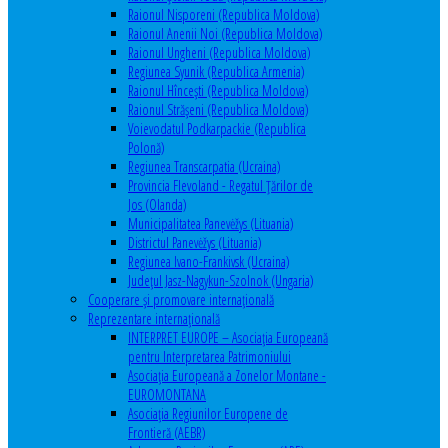
Raionul Nisporeni (Republica Moldova)
Raionul Anenii Noi (Republica Moldova)
Raionul Ungheni (Republica Moldova)
Regiunea Syunik (Republica Armenia)
Raionul Hîncești (Republica Moldova)
Raionul Străşeni (Republica Moldova)
Voievodatul Podkarpackie (Republica
Polonă)
Regiunea Transcarpatia (Ucraina)
Provincia Flevoland - Regatul Ţărilor de
Jos (Olanda)
Municipalitatea Panevėžys (Lituania)
Districtul Panevėžys (Lituania)
Regiunea Ivano-Frankivsk (Ucraina)
Judeţul Jasz-Nagykun-Szolnok (Ungaria)
Cooperare şi promovare internaţională
Reprezentare internaţională
INTERPRET EUROPE – Asociația Europeană
pentru Interpretarea Patrimoniului
Asociația Europeană a Zonelor Montane -
EUROMONTANA
Asociația Regiunilor Europene de
Frontieră (AEBR)