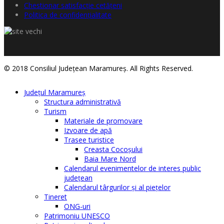
Chestionar satisfacţie cetăţeni
Politica de confidențialitate
© 2018 Consiliul Judeţean Maramureş. All Rights Reserved.
Judeţul Maramureş
Structura administrativă
Turism
Materiale de promovare
Izvoare de apă
Trasee turistice
Creasta Cocoșului
Baia Mare Nord
Calendarul evenimentelor de interes public
judeţean
Calendarul târgurilor şi al pieţelor
Tineret
ONG-uri
Patrimoniu UNESCO