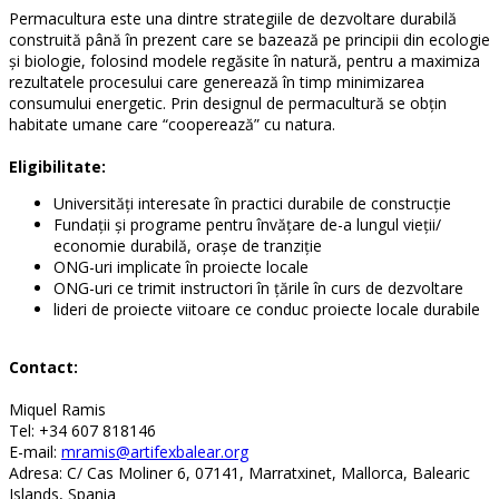
Permacultura este una dintre strategiile de dezvoltare durabilă
construită până în prezent care se bazează pe principii din ecologie
şi biologie, folosind modele regăsite în natură, pentru a maximiza
rezultatele procesului care generează în timp minimizarea
consumului energetic. Prin designul de permacultură se obţin
habitate umane care “cooperează” cu natura.
Eligibilitate:
Universităţi interesate în practici durabile de construcţie
Fundaţii şi programe pentru învăţare de-a lungul vieţii/
economie durabilă, oraşe de tranziţie
ONG-uri implicate în proiecte locale
ONG-uri ce trimit instructori în ţările în curs de dezvoltare
lideri de proiecte viitoare ce conduc proiecte locale durabile
Contact:
Miquel Ramis
Tel: +34 607 818146
E-mail:
mramis@artifexbalear.org
Adresa: C/ Cas Moliner 6, 07141, Marratxinet, Mallorca, Balearic
Islands, Spania