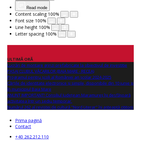
Read mode
Content scaling
100
%
Font size
100
%
Line height
100
%
Letter spacing
100
%
ULTIMĂ ORĂ
Lucrări de montare grinzi prefabricate la obiectivul de investitie
PASAJ CLUBUL VĂCARILOR (BAIA MARE - RECEA)
Programul pentru școli al României an școlar 2024-2025
Cărțile de identitate electronice și simple, disponibile din 10 iunie și
în municipiul Baia Mare
ANUNŢ IMPORTANT! Consiliul Județean Maramureș își desfășoară
activitatea într-un sediu temporar.
Numărul 262 al revistei de cultură "Nord Literar" își așteaptă cititorii
Prima pagină
Contact
+40 262.212.110