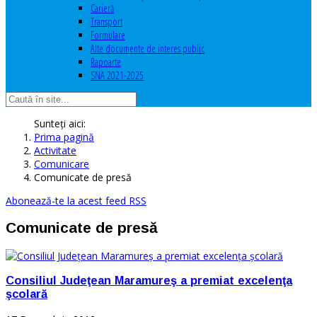
Carieră
Transport
Formulare
Alte documente de interes public
Rapoarte
SNA 2021-2025
Sunteți aici:
Prima pagină
Activitate
Comunicare
Comunicate de presă
Abonează-te la acest feed RSS
Comunicate de presă
Consiliul Judeţean Maramureş a premiat excelenţa
şcolară