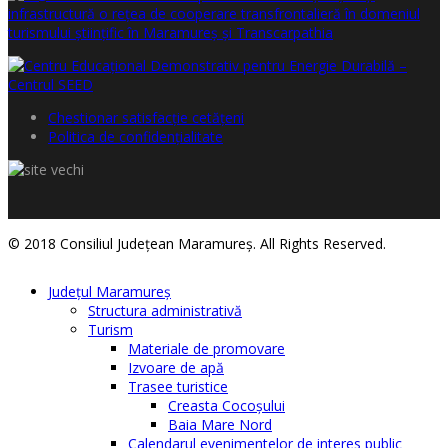
Chestionar satisfacţie cetăţeni
Politica de confidențialitate
© 2018 Consiliul Judeţean Maramureş. All Rights Reserved.
Judeţul Maramureş
Structura administrativă
Turism
Materiale de promovare
Izvoare de apă
Trasee turistice
Creasta Cocoșului
Baia Mare Nord
Calendarul evenimentelor de interes public