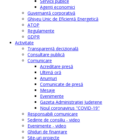
Servicii publice
Agenţi economici
Guvernanță corporativă
Ghişeu Unic de Eficienţă Energetică
ATOP
Regulamente
GDPR
Activitate
Transparenţă decizională
Consultare publică
Comunicare
Acreditare presă
Ultimă oră
Anunţuri
Comunicate de presă
Mesaje
Evenimente
Gazeta Administraţiei Judeţene
Noul coronavirus "COVID-19"
Responsabili comunicare
Şedinţe de consiliu - video
Evenimente - video
Ghiduri de finanţare
Site-uri proiecte