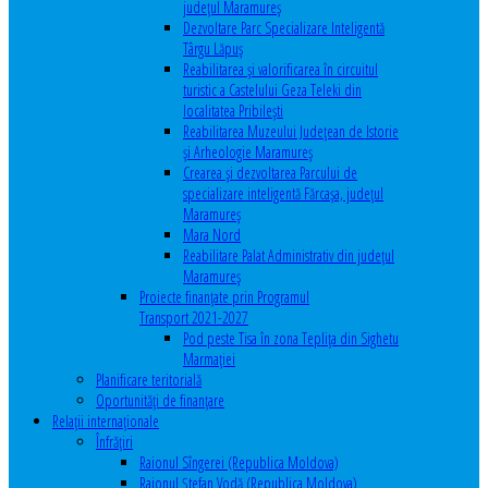
județul Maramureș
Dezvoltare Parc Specializare Inteligentă
Târgu Lăpuș
Reabilitarea și valorificarea în circuitul
turistic a Castelului Geza Teleki din
localitatea Pribilești
Reabilitarea Muzeului Județean de Istorie
și Arheologie Maramureș
Crearea și dezvoltarea Parcului de
specializare inteligentă Fărcașa, județul
Maramureș
Mara Nord
Reabilitare Palat Administrativ din județul
Maramureș
Proiecte finanțate prin Programul
Transport 2021-2027
Pod peste Tisa în zona Teplița din Sighetu
Marmației
Planificare teritorială
Oportunităţi de finanţare
Relaţii internaţionale
Înfrăţiri
Raionul Sîngerei (Republica Moldova)
Raionul Ștefan Vodă (Republica Moldova)