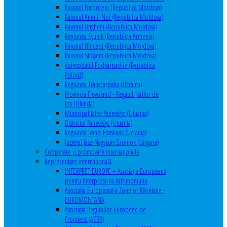
Raionul Nisporeni (Republica Moldova)
Raionul Anenii Noi (Republica Moldova)
Raionul Ungheni (Republica Moldova)
Regiunea Syunik (Republica Armenia)
Raionul Hîncești (Republica Moldova)
Raionul Străşeni (Republica Moldova)
Voievodatul Podkarpackie (Republica
Polonă)
Regiunea Transcarpatia (Ucraina)
Provincia Flevoland - Regatul Ţărilor de
Jos (Olanda)
Municipalitatea Panevėžys (Lituania)
Districtul Panevėžys (Lituania)
Regiunea Ivano-Frankivsk (Ucraina)
Judeţul Jasz-Nagykun-Szolnok (Ungaria)
Cooperare şi promovare internaţională
Reprezentare internaţională
INTERPRET EUROPE – Asociația Europeană
pentru Interpretarea Patrimoniului
Asociația Europeană a Zonelor Montane -
EUROMONTANA
Asociația Regiunilor Europene de
Frontieră (AEBR)