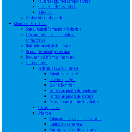
Adunarea Regiunilor Europene (ARE)
EUROREGIUNEA CARPATICĂ
FEDARENE
Colaborări cu ambasadele
Monitorul Oficial Local
Statutul Unităţii Administrativ-Teritoriale
Regulamentele privind procedurile
administrative
Hotărârile autorităţii deliberative
Dispoziţiile autorităţii executive
Documente şi informaţii financiare
Alte documente
Declaraţii de avere şi interese
Autoritatea executivă
Consilieri judeţeni
Cabinet Demnitari
Funcţionari publici de conducere
Funcționari publici de execuție
Persoane care şi-au încetat activitatea
Achiziţii publice
Urbanism
Autorizații de construire / desființare
Certificate de urbanism
Amenajarea teritoriului şi urbanism