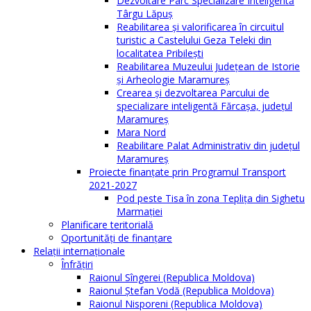
Dezvoltare Parc Specializare Inteligentă
Târgu Lăpuș
Reabilitarea și valorificarea în circuitul
turistic a Castelului Geza Teleki din
localitatea Pribilești
Reabilitarea Muzeului Județean de Istorie
și Arheologie Maramureș
Crearea și dezvoltarea Parcului de
specializare inteligentă Fărcașa, județul
Maramureș
Mara Nord
Reabilitare Palat Administrativ din județul
Maramureș
Proiecte finanțate prin Programul Transport
2021-2027
Pod peste Tisa în zona Teplița din Sighetu
Marmației
Planificare teritorială
Oportunităţi de finanţare
Relaţii internaţionale
Înfrăţiri
Raionul Sîngerei (Republica Moldova)
Raionul Ștefan Vodă (Republica Moldova)
Raionul Nisporeni (Republica Moldova)