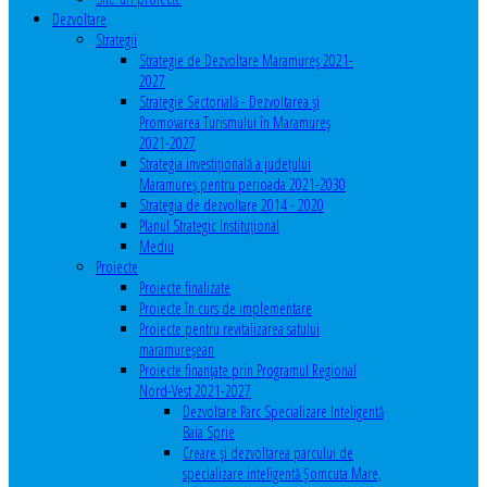
Dezvoltare
Strategii
Strategie de Dezvoltare Maramureș 2021-
2027
Strategie Sectorială - Dezvoltarea și
Promovarea Turismului în Maramureș
2021-2027
Strategia investiţională a județului
Maramureș pentru perioada 2021-2030
Strategia de dezvoltare 2014 - 2020
Planul Strategic Instituţional
Mediu
Proiecte
Proiecte finalizate
Proiecte în curs de implementare
Proiecte pentru revitalizarea satului
maramureşean
Proiecte finanțate prin Programul Regional
Nord-Vest 2021-2027
Dezvoltare Parc Specializare Inteligentă
Baia Sprie
Creare și dezvoltarea parcului de
specializare inteligentă Șomcuta Mare,