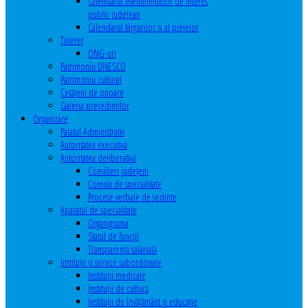
Calendarul evenimentelor de interes
public judeţean
Calendarul târgurilor şi al pieţelor
Tineret
ONG-uri
Patrimoniu UNESCO
Patrimoniu cultural
Cetăţeni de onoare
Galeria președinților
Organizare
Palatul Administrativ
Autoritatea executivă
Autoritatea deliberativă
Consilieri judeţeni
Comisii de specialitate
Procese verbale de sedinte
Aparatul de specialitate
Organigrama
Statul de funcții
Transparență salarială
Instituţii şi servicii subordonate
Instituţii medicale
Instituţii de cultură
Instituţii de învăţământ şi educaţie