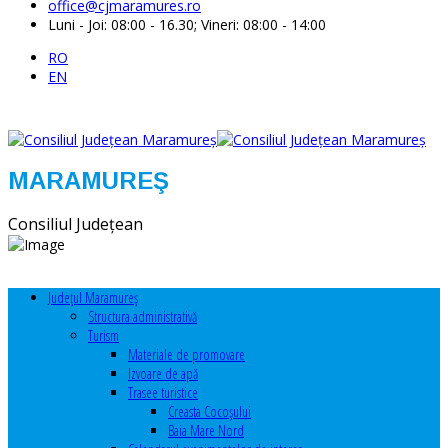
office@cjmaramures.ro
Luni - Joi: 08:00 - 16.30; Vineri: 08:00 - 14:00
RO
EN
MARAMUREŞ
Consiliul Judeţean
Judeţul Maramureş
Structura administrativă
Turism
Materiale de promovare
Izvoare de apă
Trasee turistice
Creasta Cocoșului
Baia Mare Nord