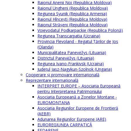
Raionul Anenii Noi (Republica Moldova)
Raionul Ungheni (Republica Moldova)
Regiunea Syunik (Republica Armenia)
Raionul Hîncești (Republica Moldova)
Raionul Străşeni (Republica Moldova)
Voievodatul Podkarpackie (Republica Polonă)
Regiunea Transcarpatia (Ucraina)
Provincia Flevoland - Regatul Ţărilor de Jos
(Olanda)
Municipalitatea Panevėžys (Lituania)
Districtul Panevėžys (Lituania)
Regiunea Ivano-Frankivsk (Ucraina)
Judeţul Jasz-Nagykun-Szolnok (Ungaria)
Cooperare şi promovare internaţională
Reprezentare internaţională
INTERPRET EUROPE – Asociația Europeană
pentru Interpretarea Patrimoniului
Asociația Europeană a Zonelor Montane -
EUROMONTANA
Asociația Regiunilor Europene de Frontieră
(AEBR)
Adunarea Regiunilor Europene (ARE)
EUROREGIUNEA CARPATICĂ
FEDARENE