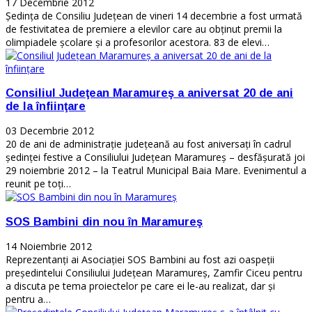
17 Decembrie 2012
Ședinţa de Consiliu Judeţean de vineri 14 decembrie a fost urmată
de festivitatea de premiere a elevilor care au obţinut premii la
olimpiadele şcolare şi a profesorilor acestora. 83 de elevi…
Consiliul Judeţean Maramureş a aniversat 20 de ani
de la înfiinţare
03 Decembrie 2012
20 de ani de administraţie judeţeană au fost aniversaţi în cadrul
şedinţei festive a Consiliului Judeţean Maramureş – desfăşurată joi
29 noiembrie 2012 – la Teatrul Municipal Baia Mare. Evenimentul a
reunit pe toţi…
SOS Bambini din nou în Maramureş
14 Noiembrie 2012
Reprezentanţi ai Asociaţiei SOS Bambini au fost azi oaspeţii
preşedintelui Consiliului Judeţean Maramureş, Zamfir Ciceu pentru
a discuta pe tema proiectelor pe care ei le-au realizat, dar şi
pentru a…