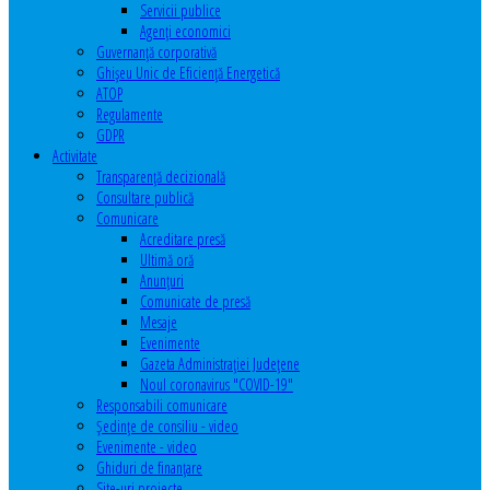
Servicii publice
Agenţi economici
Guvernanță corporativă
Ghişeu Unic de Eficienţă Energetică
ATOP
Regulamente
GDPR
Activitate
Transparenţă decizională
Consultare publică
Comunicare
Acreditare presă
Ultimă oră
Anunţuri
Comunicate de presă
Mesaje
Evenimente
Gazeta Administraţiei Judeţene
Noul coronavirus "COVID-19"
Responsabili comunicare
Şedinţe de consiliu - video
Evenimente - video
Ghiduri de finanţare
Site-uri proiecte