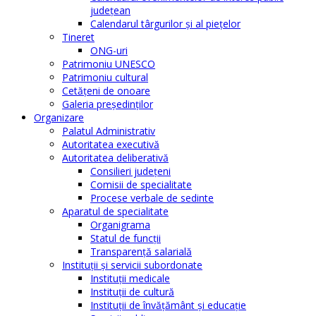
judeţean
Calendarul târgurilor şi al pieţelor
Tineret
ONG-uri
Patrimoniu UNESCO
Patrimoniu cultural
Cetăţeni de onoare
Galeria președinților
Organizare
Palatul Administrativ
Autoritatea executivă
Autoritatea deliberativă
Consilieri judeţeni
Comisii de specialitate
Procese verbale de sedinte
Aparatul de specialitate
Organigrama
Statul de funcții
Transparență salarială
Instituţii şi servicii subordonate
Instituţii medicale
Instituţii de cultură
Instituţii de învăţământ şi educaţie