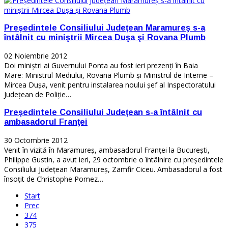
Preşedintele Consiliului Judeţean Maramureş s-a
întâlnit cu miniştrii Mircea Duşa şi Rovana Plumb
02 Noiembrie 2012
Doi miniştri ai Guvernului Ponta au fost ieri prezenţi în Baia
Mare: Ministrul Mediului, Rovana Plumb şi Ministrul de Interne –
Mircea Duşa, venit pentru instalarea noului şef al Inspectoratului
Judeţean de Poliţie…
Preşedintele Consiliului Judeţean s-a întâlnit cu
ambasadorul Franţei
30 Octombrie 2012
Venit în vizită în Maramureş, ambasadorul Franţei la Bucureşti,
Philippe Gustin, a avut ieri, 29 octombrie o întâlnire cu preşedintele
Consiliului Judeţean Maramureş, Zamfir Ciceu. Ambasadorul a fost
însoţit de Christophe Pomez…
Start
Prec
374
375