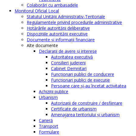
Colaborări cu ambasadele
Monitorul Oficial Local
Statutul Unităţii Administrativ-Teritoriale
Regulamentele privind procedurile administrative
Hotărârile autorităţii deliberative
Dispoziţiile autorităţii executive
Documente şi informaţii financiare
Alte documente
Declaraţii de avere şi interese
Autoritatea executivă
Consilieri judeţeni
Cabinet Demnitari
Funcţionari publici de conducere
Funcționari publici de execuție
Persoane care şi-au încetat activitatea
Achiziţii publice
Urbanism
Autorizații de construire / desființare
Certificate de urbanism
Amenajarea teritoriului şi urbanism
Carieră
Transport
Formulare