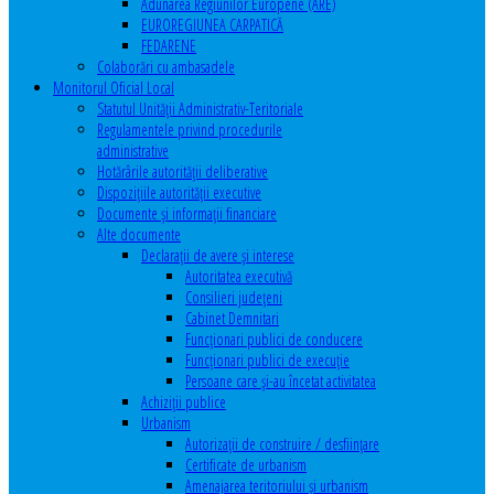
Adunarea Regiunilor Europene (ARE)
EUROREGIUNEA CARPATICĂ
FEDARENE
Colaborări cu ambasadele
Monitorul Oficial Local
Statutul Unităţii Administrativ-Teritoriale
Regulamentele privind procedurile
administrative
Hotărârile autorităţii deliberative
Dispoziţiile autorităţii executive
Documente şi informaţii financiare
Alte documente
Declaraţii de avere şi interese
Autoritatea executivă
Consilieri judeţeni
Cabinet Demnitari
Funcţionari publici de conducere
Funcționari publici de execuție
Persoane care şi-au încetat activitatea
Achiziţii publice
Urbanism
Autorizații de construire / desființare
Certificate de urbanism
Amenajarea teritoriului şi urbanism