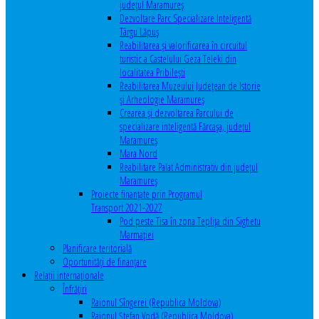
județul Maramureș
Dezvoltare Parc Specializare Inteligentă
Târgu Lăpuș
Reabilitarea și valorificarea în circuitul
turistic a Castelului Geza Teleki din
localitatea Pribilești
Reabilitarea Muzeului Județean de Istorie
și Arheologie Maramureș
Crearea și dezvoltarea Parcului de
specializare inteligentă Fărcașa, județul
Maramureș
Mara Nord
Reabilitare Palat Administrativ din județul
Maramureș
Proiecte finanțate prin Programul
Transport 2021-2027
Pod peste Tisa în zona Teplița din Sighetu
Marmației
Planificare teritorială
Oportunităţi de finanţare
Relaţii internaţionale
Înfrăţiri
Raionul Sîngerei (Republica Moldova)
Raionul Ștefan Vodă (Republica Moldova)