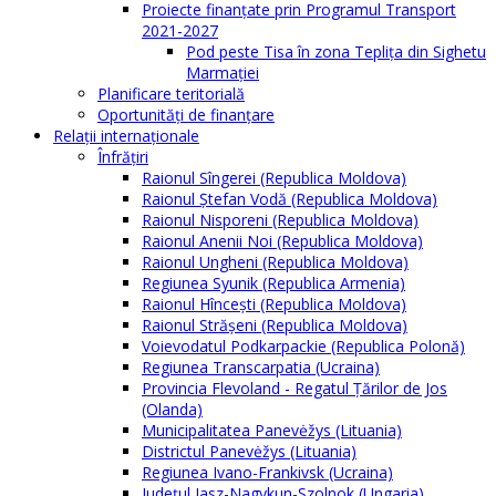
Proiecte finanțate prin Programul Transport
2021-2027
Pod peste Tisa în zona Teplița din Sighetu
Marmației
Planificare teritorială
Oportunităţi de finanţare
Relaţii internaţionale
Înfrăţiri
Raionul Sîngerei (Republica Moldova)
Raionul Ștefan Vodă (Republica Moldova)
Raionul Nisporeni (Republica Moldova)
Raionul Anenii Noi (Republica Moldova)
Raionul Ungheni (Republica Moldova)
Regiunea Syunik (Republica Armenia)
Raionul Hîncești (Republica Moldova)
Raionul Străşeni (Republica Moldova)
Voievodatul Podkarpackie (Republica Polonă)
Regiunea Transcarpatia (Ucraina)
Provincia Flevoland - Regatul Ţărilor de Jos
(Olanda)
Municipalitatea Panevėžys (Lituania)
Districtul Panevėžys (Lituania)
Regiunea Ivano-Frankivsk (Ucraina)
Judeţul Jasz-Nagykun-Szolnok (Ungaria)