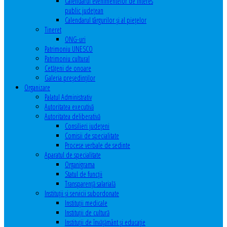
Calendarul evenimentelor de interes
public judeţean
Calendarul târgurilor şi al pieţelor
Tineret
ONG-uri
Patrimoniu UNESCO
Patrimoniu cultural
Cetăţeni de onoare
Galeria președinților
Organizare
Palatul Administrativ
Autoritatea executivă
Autoritatea deliberativă
Consilieri judeţeni
Comisii de specialitate
Procese verbale de sedinte
Aparatul de specialitate
Organigrama
Statul de funcții
Transparență salarială
Instituţii şi servicii subordonate
Instituţii medicale
Instituţii de cultură
Instituţii de învăţământ şi educaţie