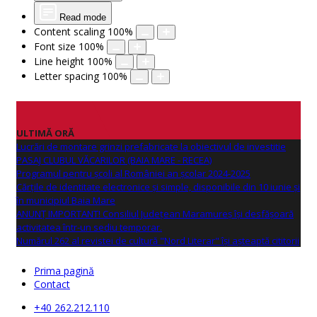
Read mode
Content scaling
100
%
Font size
100
%
Line height
100
%
Letter spacing
100
%
ULTIMĂ ORĂ
Lucrări de montare grinzi prefabricate la obiectivul de investitie
PASAJ CLUBUL VĂCARILOR (BAIA MARE - RECEA)
Programul pentru școli al României an școlar 2024-2025
Cărțile de identitate electronice și simple, disponibile din 10 iunie și
în municipiul Baia Mare
ANUNŢ IMPORTANT! Consiliul Județean Maramureș își desfășoară
activitatea într-un sediu temporar.
Numărul 262 al revistei de cultură "Nord Literar" își așteaptă cititorii
Prima pagină
Contact
+40 262.212.110