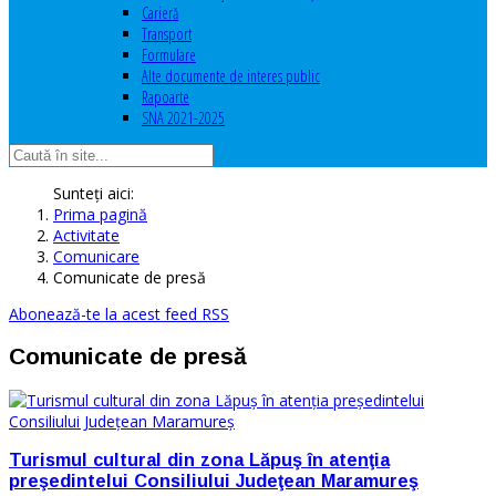
Carieră
Transport
Formulare
Alte documente de interes public
Rapoarte
SNA 2021-2025
Sunteți aici:
Prima pagină
Activitate
Comunicare
Comunicate de presă
Abonează-te la acest feed RSS
Comunicate de presă
Turismul cultural din zona Lăpuş în atenţia
preşedintelui Consiliului Judeţean Maramureş