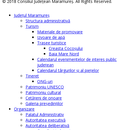
© 2018 Consiliul Judeţean Maramureş. All Rights Reserved.
Judeţul Maramureş
Structura administrativă
Turism
Materiale de promovare
Izvoare de apă
Trasee turistice
Creasta Cocoșului
Baia Mare Nord
Calendarul evenimentelor de interes public
judeţean
Calendarul târgurilor şi al pieţelor
Tineret
ONG-uri
Patrimoniu UNESCO
Patrimoniu cultural
Cetăţeni de onoare
Galeria președinților
Organizare
Palatul Administrativ
Autoritatea executivă
Autoritatea deliberativă