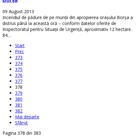
Borşa
09 August 2013
Incendiul de pădure de pe munţii din apropierea oraşului Borşa a
distrus până la această oră – conform datelor oferite de
Inspectoratul pentru Situaţii de Urgenţă, aproximativ 12 hectare.
84…
Start
Prec
373
374
375
376
377
378
379
380
381
382
Mai departe
Sfârșit
Pagina 378 din 383