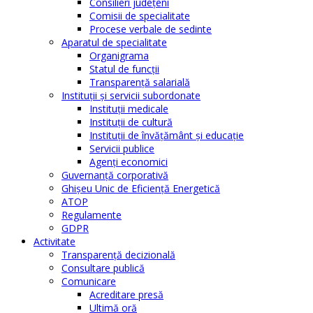
Consilieri judeţeni
Comisii de specialitate
Procese verbale de sedinte
Aparatul de specialitate
Organigrama
Statul de funcții
Transparență salarială
Instituţii şi servicii subordonate
Instituţii medicale
Instituţii de cultură
Instituţii de învăţământ şi educaţie
Servicii publice
Agenţi economici
Guvernanță corporativă
Ghişeu Unic de Eficienţă Energetică
ATOP
Regulamente
GDPR
Activitate
Transparenţă decizională
Consultare publică
Comunicare
Acreditare presă
Ultimă oră