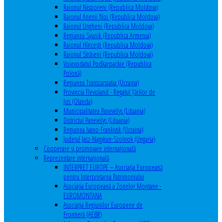
Raionul Nisporeni (Republica Moldova)
Raionul Anenii Noi (Republica Moldova)
Raionul Ungheni (Republica Moldova)
Regiunea Syunik (Republica Armenia)
Raionul Hîncești (Republica Moldova)
Raionul Străşeni (Republica Moldova)
Voievodatul Podkarpackie (Republica
Polonă)
Regiunea Transcarpatia (Ucraina)
Provincia Flevoland - Regatul Ţărilor de
Jos (Olanda)
Municipalitatea Panevėžys (Lituania)
Districtul Panevėžys (Lituania)
Regiunea Ivano-Frankivsk (Ucraina)
Judeţul Jasz-Nagykun-Szolnok (Ungaria)
Cooperare şi promovare internaţională
Reprezentare internaţională
INTERPRET EUROPE – Asociația Europeană
pentru Interpretarea Patrimoniului
Asociația Europeană a Zonelor Montane -
EUROMONTANA
Asociația Regiunilor Europene de
Frontieră (AEBR)