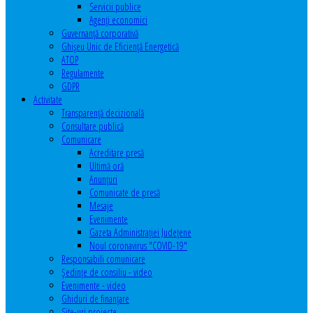
Servicii publice
Agenţi economici
Guvernanță corporativă
Ghişeu Unic de Eficienţă Energetică
ATOP
Regulamente
GDPR
Activitate
Transparenţă decizională
Consultare publică
Comunicare
Acreditare presă
Ultimă oră
Anunţuri
Comunicate de presă
Mesaje
Evenimente
Gazeta Administraţiei Judeţene
Noul coronavirus "COVID-19"
Responsabili comunicare
Şedinţe de consiliu - video
Evenimente - video
Ghiduri de finanţare
Site-uri proiecte