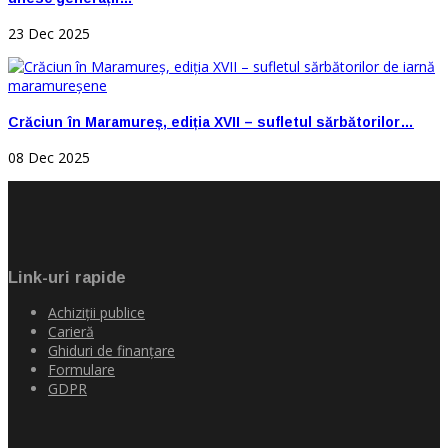
23 Dec 2025
Crăciun în Maramureș, ediția XVII – sufletul sărbătorilor…
08 Dec 2025
Link-uri rapide
Achiziţii publice
Carieră
Ghiduri de finanţare
Formulare
GDPR