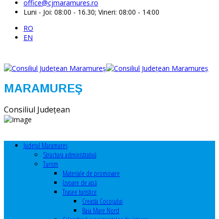
office@cjmaramures.ro
Luni - Joi: 08:00 - 16.30; Vineri: 08:00 - 14:00
RO
EN
MARAMUREŞ
Consiliul Judeţean
Judeţul Maramureş
Structura administrativă
Turism
Materiale de promovare
Izvoare de apă
Trasee turistice
Creasta Cocoșului
Baia Mare Nord