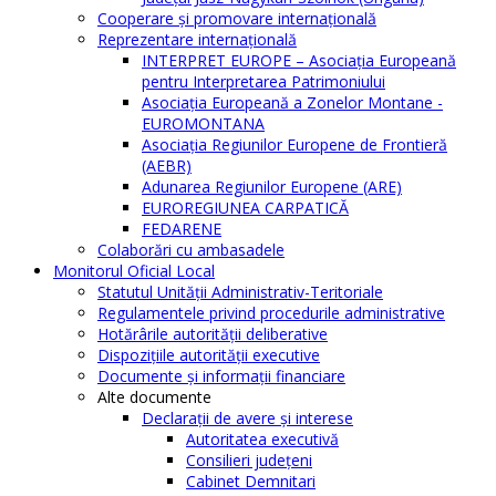
Cooperare şi promovare internaţională
Reprezentare internaţională
INTERPRET EUROPE – Asociația Europeană
pentru Interpretarea Patrimoniului
Asociația Europeană a Zonelor Montane -
EUROMONTANA
Asociația Regiunilor Europene de Frontieră
(AEBR)
Adunarea Regiunilor Europene (ARE)
EUROREGIUNEA CARPATICĂ
FEDARENE
Colaborări cu ambasadele
Monitorul Oficial Local
Statutul Unităţii Administrativ-Teritoriale
Regulamentele privind procedurile administrative
Hotărârile autorităţii deliberative
Dispoziţiile autorităţii executive
Documente şi informaţii financiare
Alte documente
Declaraţii de avere şi interese
Autoritatea executivă
Consilieri judeţeni
Cabinet Demnitari