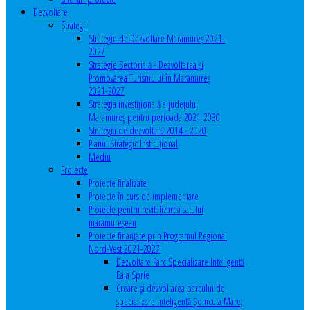
Dezvoltare
Strategii
Strategie de Dezvoltare Maramureș 2021-
2027
Strategie Sectorială - Dezvoltarea și
Promovarea Turismului în Maramureș
2021-2027
Strategia investiţională a județului
Maramureș pentru perioada 2021-2030
Strategia de dezvoltare 2014 - 2020
Planul Strategic Instituţional
Mediu
Proiecte
Proiecte finalizate
Proiecte în curs de implementare
Proiecte pentru revitalizarea satului
maramureşean
Proiecte finanțate prin Programul Regional
Nord-Vest 2021-2027
Dezvoltare Parc Specializare Inteligentă
Baia Sprie
Creare și dezvoltarea parcului de
specializare inteligentă Șomcuta Mare,