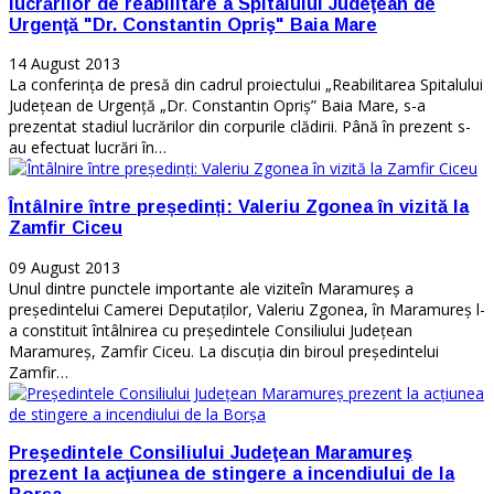
lucrărilor de reabilitare a Spitalului Judeţean de
Urgenţă "Dr. Constantin Opriş" Baia Mare
14 August 2013
La conferinţa de presă din cadrul proiectului „Reabilitarea Spitalului
Judeţean de Urgenţă „Dr. Constantin Opriş” Baia Mare, s-a
prezentat stadiul lucrărilor din corpurile clădirii. Până în prezent s-
au efectuat lucrări în…
Întâlnire între președinți: Valeriu Zgonea în vizită la
Zamfir Ciceu
09 August 2013
Unul dintre punctele importante ale viziteîn Maramureș a
președintelui Camerei Deputaților, Valeriu Zgonea, în Maramureș l-
a constituit întâlnirea cu președintele Consiliului Județean
Maramureș, Zamfir Ciceu. La discuția din biroul președintelui
Zamfir…
Preşedintele Consiliului Judeţean Maramureş
prezent la acţiunea de stingere a incendiului de la