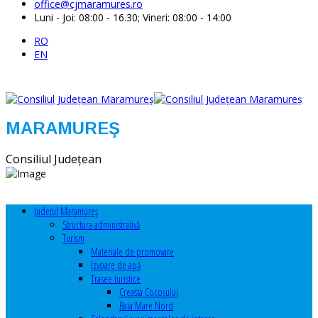
office@cjmaramures.ro
Luni - Joi: 08:00 - 16.30; Vineri: 08:00 - 14:00
RO
EN
MARAMUREŞ
Consiliul Judeţean
Judeţul Maramureş
Structura administrativă
Turism
Materiale de promovare
Izvoare de apă
Trasee turistice
Creasta Cocoșului
Baia Mare Nord