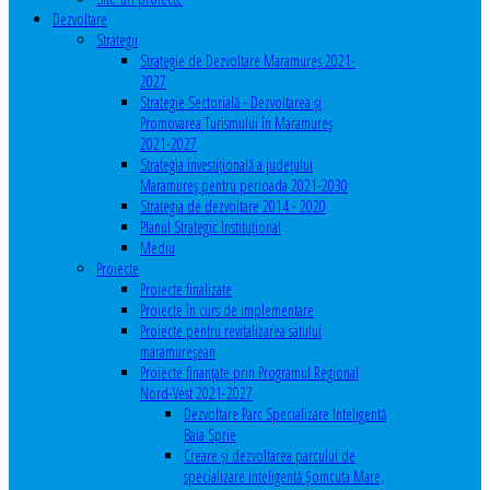
Dezvoltare
Strategii
Strategie de Dezvoltare Maramureș 2021-
2027
Strategie Sectorială - Dezvoltarea și
Promovarea Turismului în Maramureș
2021-2027
Strategia investiţională a județului
Maramureș pentru perioada 2021-2030
Strategia de dezvoltare 2014 - 2020
Planul Strategic Instituţional
Mediu
Proiecte
Proiecte finalizate
Proiecte în curs de implementare
Proiecte pentru revitalizarea satului
maramureşean
Proiecte finanțate prin Programul Regional
Nord-Vest 2021-2027
Dezvoltare Parc Specializare Inteligentă
Baia Sprie
Creare și dezvoltarea parcului de
specializare inteligentă Șomcuta Mare,