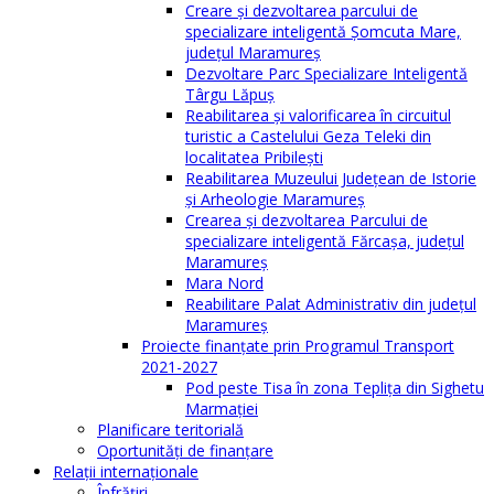
Creare și dezvoltarea parcului de
specializare inteligentă Șomcuta Mare,
județul Maramureș
Dezvoltare Parc Specializare Inteligentă
Târgu Lăpuș
Reabilitarea și valorificarea în circuitul
turistic a Castelului Geza Teleki din
localitatea Pribilești
Reabilitarea Muzeului Județean de Istorie
și Arheologie Maramureș
Crearea și dezvoltarea Parcului de
specializare inteligentă Fărcașa, județul
Maramureș
Mara Nord
Reabilitare Palat Administrativ din județul
Maramureș
Proiecte finanțate prin Programul Transport
2021-2027
Pod peste Tisa în zona Teplița din Sighetu
Marmației
Planificare teritorială
Oportunităţi de finanţare
Relaţii internaţionale
Înfrăţiri