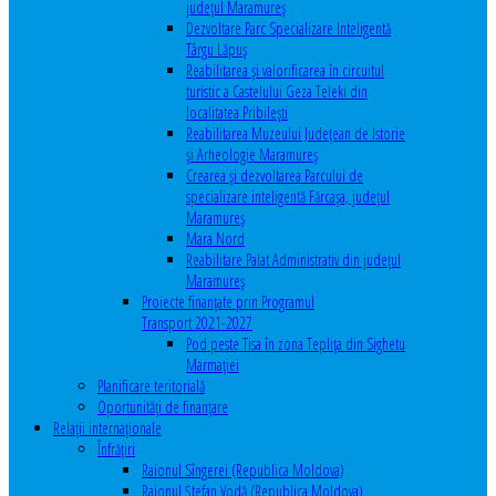
județul Maramureș
Dezvoltare Parc Specializare Inteligentă
Târgu Lăpuș
Reabilitarea și valorificarea în circuitul
turistic a Castelului Geza Teleki din
localitatea Pribilești
Reabilitarea Muzeului Județean de Istorie
și Arheologie Maramureș
Crearea și dezvoltarea Parcului de
specializare inteligentă Fărcașa, județul
Maramureș
Mara Nord
Reabilitare Palat Administrativ din județul
Maramureș
Proiecte finanțate prin Programul
Transport 2021-2027
Pod peste Tisa în zona Teplița din Sighetu
Marmației
Planificare teritorială
Oportunităţi de finanţare
Relaţii internaţionale
Înfrăţiri
Raionul Sîngerei (Republica Moldova)
Raionul Ștefan Vodă (Republica Moldova)