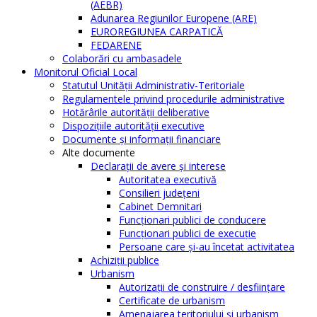
(AEBR)
Adunarea Regiunilor Europene (ARE)
EUROREGIUNEA CARPATICĂ
FEDARENE
Colaborări cu ambasadele
Monitorul Oficial Local
Statutul Unităţii Administrativ-Teritoriale
Regulamentele privind procedurile administrative
Hotărârile autorităţii deliberative
Dispoziţiile autorităţii executive
Documente şi informaţii financiare
Alte documente
Declaraţii de avere şi interese
Autoritatea executivă
Consilieri judeţeni
Cabinet Demnitari
Funcţionari publici de conducere
Funcționari publici de execuție
Persoane care şi-au încetat activitatea
Achiziţii publice
Urbanism
Autorizații de construire / desființare
Certificate de urbanism
Amenajarea teritoriului şi urbanism