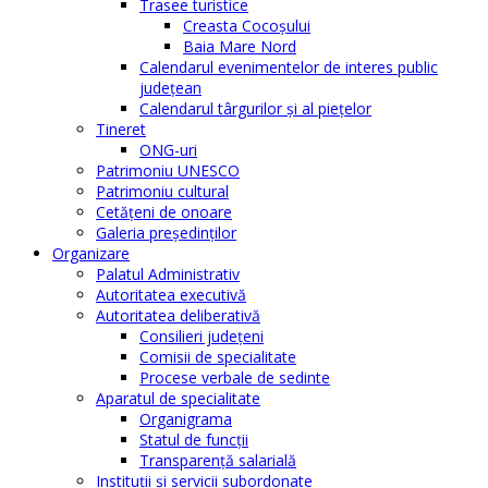
Trasee turistice
Creasta Cocoșului
Baia Mare Nord
Calendarul evenimentelor de interes public
judeţean
Calendarul târgurilor şi al pieţelor
Tineret
ONG-uri
Patrimoniu UNESCO
Patrimoniu cultural
Cetăţeni de onoare
Galeria președinților
Organizare
Palatul Administrativ
Autoritatea executivă
Autoritatea deliberativă
Consilieri judeţeni
Comisii de specialitate
Procese verbale de sedinte
Aparatul de specialitate
Organigrama
Statul de funcții
Transparență salarială
Instituţii şi servicii subordonate