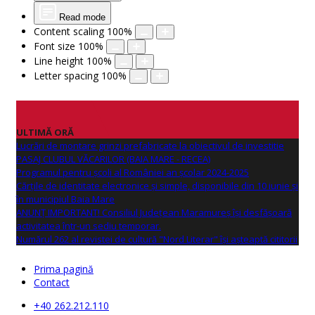
Read mode
Content scaling
100
%
Font size
100
%
Line height
100
%
Letter spacing
100
%
ULTIMĂ ORĂ
Lucrări de montare grinzi prefabricate la obiectivul de investitie
PASAJ CLUBUL VĂCARILOR (BAIA MARE - RECEA)
Programul pentru școli al României an școlar 2024-2025
Cărțile de identitate electronice și simple, disponibile din 10 iunie și
în municipiul Baia Mare
ANUNŢ IMPORTANT! Consiliul Județean Maramureș își desfășoară
activitatea într-un sediu temporar.
Numărul 262 al revistei de cultură "Nord Literar" își așteaptă cititorii
Prima pagină
Contact
+40 262.212.110