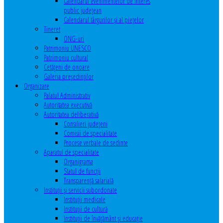
Calendarul evenimentelor de interes
public judeţean
Calendarul târgurilor şi al pieţelor
Tineret
ONG-uri
Patrimoniu UNESCO
Patrimoniu cultural
Cetăţeni de onoare
Galeria președinților
Organizare
Palatul Administrativ
Autoritatea executivă
Autoritatea deliberativă
Consilieri judeţeni
Comisii de specialitate
Procese verbale de sedinte
Aparatul de specialitate
Organigrama
Statul de funcții
Transparență salarială
Instituţii şi servicii subordonate
Instituţii medicale
Instituţii de cultură
Instituţii de învăţământ şi educaţie