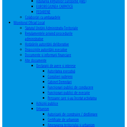
Adunarea Regiunilor Europene (ARE)
EUROREGIUNEA CARPATICĂ
FEDARENE
Colaborări cu ambasadele
Monitorul Oficial Local
Statutul Unităţii Administrativ-Teritoriale
Regulamentele privind procedurile
administrative
Hotărârile autorităţii deliberative
Dispoziţiile autorităţii executive
Documente şi informaţii financiare
Alte documente
Declaraţii de avere şi interese
Autoritatea executivă
Consilieri judeţeni
Cabinet Demnitari
Funcţionari publici de conducere
Funcționari publici de execuție
Persoane care şi-au încetat activitatea
Achiziţii publice
Urbanism
Autorizații de construire / desființare
Certificate de urbanism
Amenajarea teritoriului şi urbanism