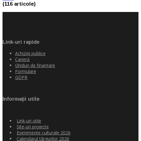
(116 articole)
Link-uri rapide
Achiziţii publice
Carieră
Ghiduri de finanţare
Formulare
GDPR
Informaţii utile
Link-uri utile
Site-uri proiecte
Evenimente culturale 2026
Calendarul târgurilor 2026