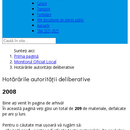
Carieră
Transport
Formulare
Alte documente de interes public
Rapoarte
SNA 2021-2025
Sunteți aici:
Prima pagină
Monitorul Oficial Local
Hotărârile autorităţii deliberative
Hotărârile autorităţii deliberative
2008
Bine ați venit în pagina de arhivă!
În această pagină veți găsi un total de
209
de materiale, defalcate
pe ani și luni.
Pentru o căutate mai ușoară vă rugăm să: