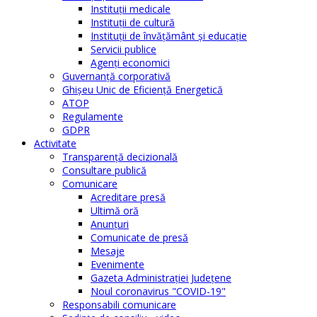
Instituţii medicale
Instituţii de cultură
Instituţii de învăţământ şi educaţie
Servicii publice
Agenţi economici
Guvernanță corporativă
Ghişeu Unic de Eficienţă Energetică
ATOP
Regulamente
GDPR
Activitate
Transparenţă decizională
Consultare publică
Comunicare
Acreditare presă
Ultimă oră
Anunţuri
Comunicate de presă
Mesaje
Evenimente
Gazeta Administraţiei Judeţene
Noul coronavirus "COVID-19"
Responsabili comunicare