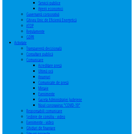
Servicii publice
Agenţi economici
Guvernanță corporativă
Ghişeu Unic de Eficienţă Energetică
ATOP
Regulamente
GDPR
Activitate
Transparenţă decizională
Consultare publică
Comunicare
Acreditare presă
Ultimă oră
Anunţuri
Comunicate de presă
Mesaje
Evenimente
Gazeta Administraţiei Judeţene
Noul coronavirus "COVID-19"
Responsabili comunicare
Şedinţe de consiliu - video
Evenimente - video
Ghiduri de finanţare
Site-uri proiecte