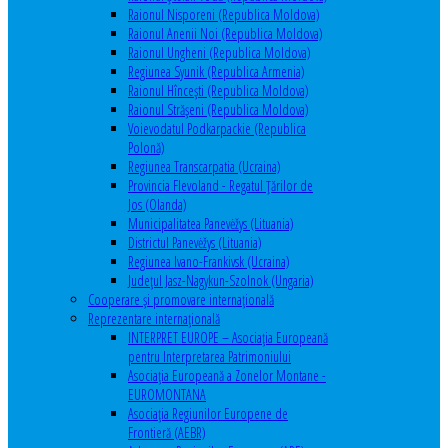
Raionul Nisporeni (Republica Moldova)
Raionul Anenii Noi (Republica Moldova)
Raionul Ungheni (Republica Moldova)
Regiunea Syunik (Republica Armenia)
Raionul Hîncești (Republica Moldova)
Raionul Străşeni (Republica Moldova)
Voievodatul Podkarpackie (Republica
Polonă)
Regiunea Transcarpatia (Ucraina)
Provincia Flevoland - Regatul Ţărilor de
Jos (Olanda)
Municipalitatea Panevėžys (Lituania)
Districtul Panevėžys (Lituania)
Regiunea Ivano-Frankivsk (Ucraina)
Judeţul Jasz-Nagykun-Szolnok (Ungaria)
Cooperare şi promovare internaţională
Reprezentare internaţională
INTERPRET EUROPE – Asociația Europeană
pentru Interpretarea Patrimoniului
Asociația Europeană a Zonelor Montane -
EUROMONTANA
Asociația Regiunilor Europene de
Frontieră (AEBR)