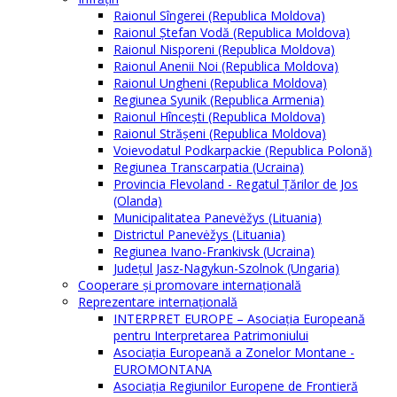
Raionul Sîngerei (Republica Moldova)
Raionul Ștefan Vodă (Republica Moldova)
Raionul Nisporeni (Republica Moldova)
Raionul Anenii Noi (Republica Moldova)
Raionul Ungheni (Republica Moldova)
Regiunea Syunik (Republica Armenia)
Raionul Hîncești (Republica Moldova)
Raionul Străşeni (Republica Moldova)
Voievodatul Podkarpackie (Republica Polonă)
Regiunea Transcarpatia (Ucraina)
Provincia Flevoland - Regatul Ţărilor de Jos
(Olanda)
Municipalitatea Panevėžys (Lituania)
Districtul Panevėžys (Lituania)
Regiunea Ivano-Frankivsk (Ucraina)
Judeţul Jasz-Nagykun-Szolnok (Ungaria)
Cooperare şi promovare internaţională
Reprezentare internaţională
INTERPRET EUROPE – Asociația Europeană
pentru Interpretarea Patrimoniului
Asociația Europeană a Zonelor Montane -
EUROMONTANA
Asociația Regiunilor Europene de Frontieră