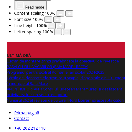
Read mode
Content scaling
100
%
Font size
100
%
Line height
100
%
Letter spacing
100
%
ULTIMĂ ORĂ
Lucrări de montare grinzi prefabricate la obiectivul de investitie
PASAJ CLUBUL VĂCARILOR (BAIA MARE - RECEA)
Programul pentru școli al României an școlar 2024-2025
Cărțile de identitate electronice și simple, disponibile din 10 iunie și
în municipiul Baia Mare
ANUNŢ IMPORTANT! Consiliul Județean Maramureș își desfășoară
activitatea într-un sediu temporar.
Numărul 262 al revistei de cultură "Nord Literar" își așteaptă cititorii
Prima pagină
Contact
+40 262.212.110