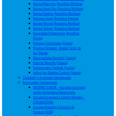
Raionul Nisporeni (Republica Moldova)
Raionul Anenii Noi (Republica Moldova)
Raionul Ungheni (Republica Moldova)
Regiunea Syunik (Republica Armenia)
Raionul Hîncești (Republica Moldova)
Raionul Străşeni (Republica Moldova)
Voievodatul Podkarpackie (Republica
Polonă)
Regiunea Transcarpatia (Ucraina)
Provincia Flevoland - Regatul Ţărilor de
Jos (Olanda)
Municipalitatea Panevėžys (Lituania)
Districtul Panevėžys (Lituania)
Regiunea Ivano-Frankivsk (Ucraina)
Judeţul Jasz-Nagykun-Szolnok (Ungaria)
Cooperare şi promovare internaţională
Reprezentare internaţională
INTERPRET EUROPE – Asociația Europeană
pentru Interpretarea Patrimoniului
Asociația Europeană a Zonelor Montane -
EUROMONTANA
Asociația Regiunilor Europene de
Frontieră (AEBR)