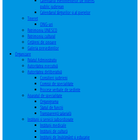
Calendarul evenimentelor de interes
public judeţean
Calendarul târgurilor şi al pieţelor
Tineret
ONG-uri
Patrimoniu UNESCO
Patrimoniu cultural
Cetăţeni de onoare
Galeria președinților
Organizare
Palatul Administrativ
Autoritatea executivă
Autoritatea deliberativă
Consilieri judeţeni
Comisii de specialitate
Procese verbale de sedinte
Aparatul de specialitate
Organigrama
Statul de funcții
Transparență salarială
Instituţii şi servicii subordonate
Instituţii medicale
Instituţii de cultură
Instituţii de învăţământ şi educaţie