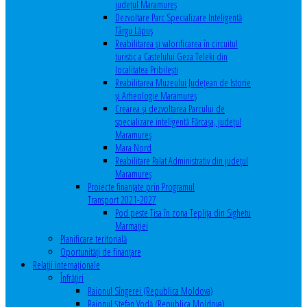
județul Maramureș
Dezvoltare Parc Specializare Inteligentă
Târgu Lăpuș
Reabilitarea și valorificarea în circuitul
turistic a Castelului Geza Teleki din
localitatea Pribilești
Reabilitarea Muzeului Județean de Istorie
și Arheologie Maramureș
Crearea și dezvoltarea Parcului de
specializare inteligentă Fărcașa, județul
Maramureș
Mara Nord
Reabilitare Palat Administrativ din județul
Maramureș
Proiecte finanțate prin Programul
Transport 2021-2027
Pod peste Tisa în zona Teplița din Sighetu
Marmației
Planificare teritorială
Oportunităţi de finanţare
Relaţii internaţionale
Înfrăţiri
Raionul Sîngerei (Republica Moldova)
Raionul Ștefan Vodă (Republica Moldova)