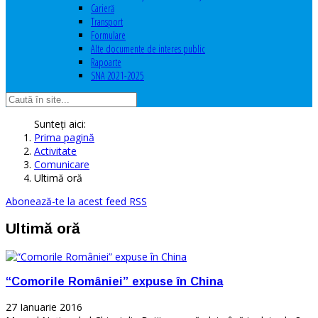
Carieră
Transport
Formulare
Alte documente de interes public
Rapoarte
SNA 2021-2025
Sunteți aici:
Prima pagină
Activitate
Comunicare
Ultimă oră
Abonează-te la acest feed RSS
Ultimă oră
“Comorile României” expuse în China
27 Ianuarie 2016