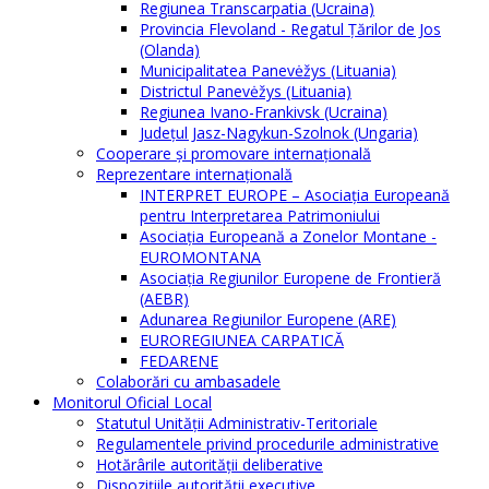
Regiunea Transcarpatia (Ucraina)
Provincia Flevoland - Regatul Ţărilor de Jos
(Olanda)
Municipalitatea Panevėžys (Lituania)
Districtul Panevėžys (Lituania)
Regiunea Ivano-Frankivsk (Ucraina)
Judeţul Jasz-Nagykun-Szolnok (Ungaria)
Cooperare şi promovare internaţională
Reprezentare internaţională
INTERPRET EUROPE – Asociația Europeană
pentru Interpretarea Patrimoniului
Asociația Europeană a Zonelor Montane -
EUROMONTANA
Asociația Regiunilor Europene de Frontieră
(AEBR)
Adunarea Regiunilor Europene (ARE)
EUROREGIUNEA CARPATICĂ
FEDARENE
Colaborări cu ambasadele
Monitorul Oficial Local
Statutul Unităţii Administrativ-Teritoriale
Regulamentele privind procedurile administrative
Hotărârile autorităţii deliberative
Dispoziţiile autorităţii executive