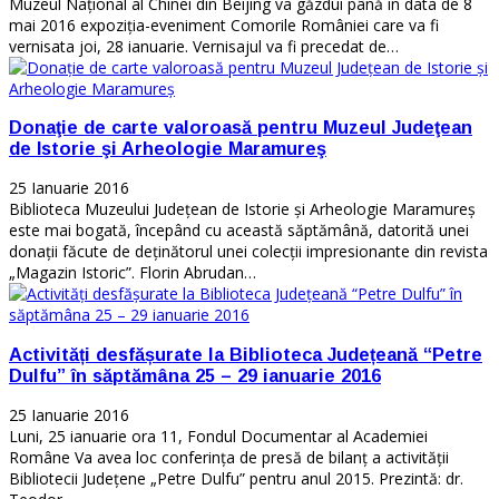
Muzeul Naţional al Chinei din Beijing va găzdui până in data de 8
mai 2016 expoziţia-eveniment Comorile României care va fi
vernisata joi, 28 ianuarie. Vernisajul va fi precedat de…
Donaţie de carte valoroasă pentru Muzeul Judeţean
de Istorie şi Arheologie Maramureş
25 Ianuarie 2016
Biblioteca Muzeului Judeţean de Istorie şi Arheologie Maramureş
este mai bogată, începând cu această săptămână, datorită unei
donaţii făcute de deţinătorul unei colecţii impresionante din revista
„Magazin Istoric”. Florin Abrudan…
Activități desfășurate la Biblioteca Județeană “Petre
Dulfu” în săptămâna 25 – 29 ianuarie 2016
25 Ianuarie 2016
Luni, 25 ianuarie ora 11, Fondul Documentar al Academiei
Române Va avea loc conferinţa de presă de bilanţ a activităţii
Bibliotecii Judeţene „Petre Dulfu” pentru anul 2015. Prezintă: dr.