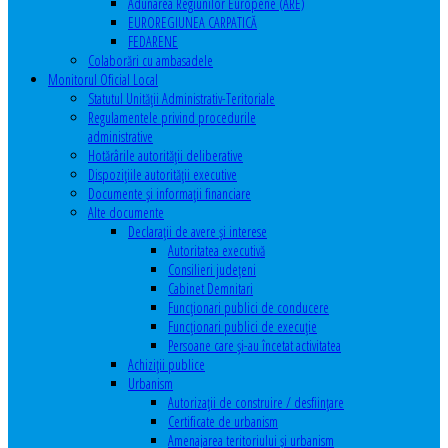
Adunarea Regiunilor Europene (ARE)
EUROREGIUNEA CARPATICĂ
FEDARENE
Colaborări cu ambasadele
Monitorul Oficial Local
Statutul Unităţii Administrativ-Teritoriale
Regulamentele privind procedurile
administrative
Hotărârile autorităţii deliberative
Dispoziţiile autorităţii executive
Documente şi informaţii financiare
Alte documente
Declaraţii de avere şi interese
Autoritatea executivă
Consilieri judeţeni
Cabinet Demnitari
Funcţionari publici de conducere
Funcționari publici de execuție
Persoane care şi-au încetat activitatea
Achiziţii publice
Urbanism
Autorizații de construire / desființare
Certificate de urbanism
Amenajarea teritoriului şi urbanism