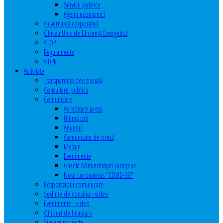
Servicii publice
Agenţi economici
Guvernanță corporativă
Ghişeu Unic de Eficienţă Energetică
ATOP
Regulamente
GDPR
Activitate
Transparenţă decizională
Consultare publică
Comunicare
Acreditare presă
Ultimă oră
Anunţuri
Comunicate de presă
Mesaje
Evenimente
Gazeta Administraţiei Judeţene
Noul coronavirus "COVID-19"
Responsabili comunicare
Şedinţe de consiliu - video
Evenimente - video
Ghiduri de finanţare
Site-uri proiecte