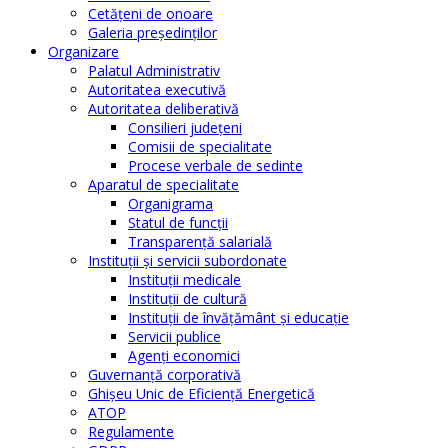
Cetăţeni de onoare
Galeria președinților
Organizare
Palatul Administrativ
Autoritatea executivă
Autoritatea deliberativă
Consilieri judeţeni
Comisii de specialitate
Procese verbale de sedinte
Aparatul de specialitate
Organigrama
Statul de funcții
Transparență salarială
Instituţii şi servicii subordonate
Instituţii medicale
Instituţii de cultură
Instituţii de învăţământ şi educaţie
Servicii publice
Agenţi economici
Guvernanță corporativă
Ghişeu Unic de Eficienţă Energetică
ATOP
Regulamente