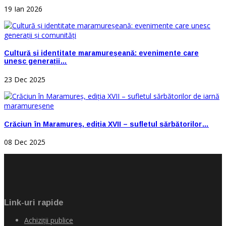
19 Ian 2026
Cultură și identitate maramureșeană: evenimente care
unesc generații…
23 Dec 2025
Crăciun în Maramureș, ediția XVII – sufletul sărbătorilor…
08 Dec 2025
Link-uri rapide
Achiziţii publice