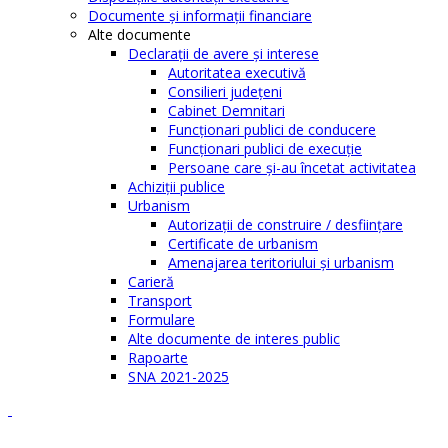
Documente şi informaţii financiare
Alte documente
Declaraţii de avere şi interese
Autoritatea executivă
Consilieri judeţeni
Cabinet Demnitari
Funcţionari publici de conducere
Funcționari publici de execuție
Persoane care şi-au încetat activitatea
Achiziţii publice
Urbanism
Autorizații de construire / desființare
Certificate de urbanism
Amenajarea teritoriului şi urbanism
Carieră
Transport
Formulare
Alte documente de interes public
Rapoarte
SNA 2021-2025