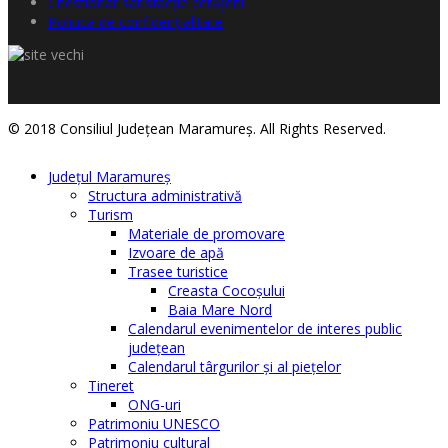
Chestionar satisfacţie cetăţeni
Politica de confidențialitate
© 2018 Consiliul Judeţean Maramureş. All Rights Reserved.
Judeţul Maramureş
Structura administrativă
Turism
Materiale de promovare
Izvoare de apă
Trasee turistice
Creasta Cocoșului
Baia Mare Nord
Calendarul evenimentelor de interes public
judeţean
Calendarul târgurilor şi al pieţelor
Tineret
ONG-uri
Patrimoniu UNESCO
Patrimoniu cultural