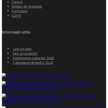
Carieră
Ghiduri de finanţare
Formulare
GDPR
Informaţii utile
Link-uri utile
Site-uri proiecte
Evenimente culturale 2026
Calendarul târgurilor 2026