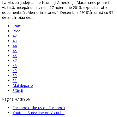
La Muzeul Judeţean de Istorie şi Arheologie Maramureş poate fi
vizitată, începând de vineri, 27 noiembrie 2015, expoziţia foto-
documentară „Memoria istoriei. 1 Decembrie 1918”.În urmă cu 97
de ani, în ziua de…
Start
Prec
42
43
44
45
46
47
48
49
50
51
Mai departe
Sfârșit
Pagina 47 din 56
Facebook
Like us on Facebook
Youtube
Subscribe on Youtube