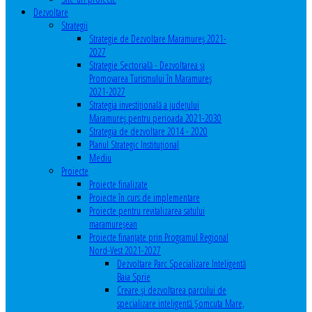
Dezvoltare
Strategii
Strategie de Dezvoltare Maramureș 2021-
2027
Strategie Sectorială - Dezvoltarea și
Promovarea Turismului în Maramureș
2021-2027
Strategia investiţională a județului
Maramureș pentru perioada 2021-2030
Strategia de dezvoltare 2014 - 2020
Planul Strategic Instituţional
Mediu
Proiecte
Proiecte finalizate
Proiecte în curs de implementare
Proiecte pentru revitalizarea satului
maramureşean
Proiecte finanțate prin Programul Regional
Nord-Vest 2021-2027
Dezvoltare Parc Specializare Inteligentă
Baia Sprie
Creare și dezvoltarea parcului de
specializare inteligentă Șomcuta Mare,