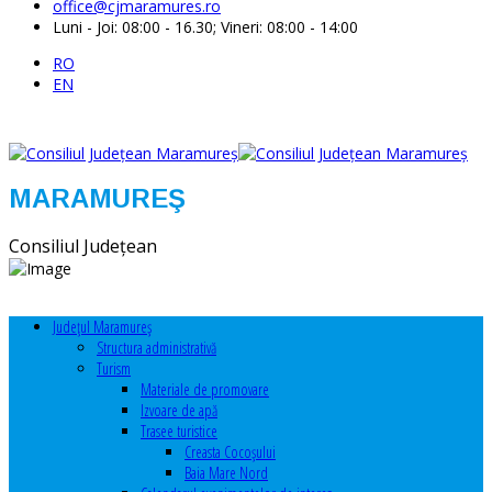
office@cjmaramures.ro
Luni - Joi: 08:00 - 16.30; Vineri: 08:00 - 14:00
RO
EN
MARAMUREŞ
Consiliul Judeţean
Judeţul Maramureş
Structura administrativă
Turism
Materiale de promovare
Izvoare de apă
Trasee turistice
Creasta Cocoșului
Baia Mare Nord