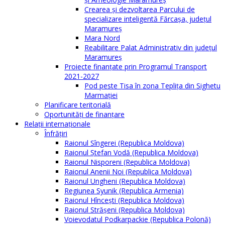
Crearea și dezvoltarea Parcului de
specializare inteligentă Fărcașa, județul
Maramureș
Mara Nord
Reabilitare Palat Administrativ din județul
Maramureș
Proiecte finanțate prin Programul Transport
2021-2027
Pod peste Tisa în zona Teplița din Sighetu
Marmației
Planificare teritorială
Oportunităţi de finanţare
Relaţii internaţionale
Înfrăţiri
Raionul Sîngerei (Republica Moldova)
Raionul Ștefan Vodă (Republica Moldova)
Raionul Nisporeni (Republica Moldova)
Raionul Anenii Noi (Republica Moldova)
Raionul Ungheni (Republica Moldova)
Regiunea Syunik (Republica Armenia)
Raionul Hîncești (Republica Moldova)
Raionul Străşeni (Republica Moldova)
Voievodatul Podkarpackie (Republica Polonă)