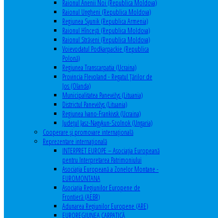
Raionul Anenii Noi (Republica Moldova)
Raionul Ungheni (Republica Moldova)
Regiunea Syunik (Republica Armenia)
Raionul Hîncești (Republica Moldova)
Raionul Străşeni (Republica Moldova)
Voievodatul Podkarpackie (Republica
Polonă)
Regiunea Transcarpatia (Ucraina)
Provincia Flevoland - Regatul Ţărilor de
Jos (Olanda)
Municipalitatea Panevėžys (Lituania)
Districtul Panevėžys (Lituania)
Regiunea Ivano-Frankivsk (Ucraina)
Judeţul Jasz-Nagykun-Szolnok (Ungaria)
Cooperare şi promovare internaţională
Reprezentare internaţională
INTERPRET EUROPE – Asociația Europeană
pentru Interpretarea Patrimoniului
Asociația Europeană a Zonelor Montane -
EUROMONTANA
Asociația Regiunilor Europene de
Frontieră (AEBR)
Adunarea Regiunilor Europene (ARE)
EUROREGIUNEA CARPATICĂ