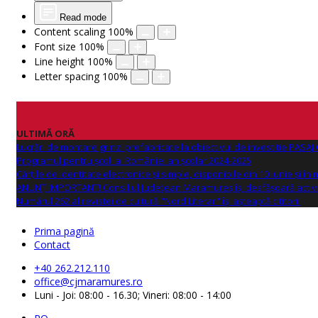
Read mode
Content scaling
100
%
Font size
100
%
Line height
100
%
Letter spacing
100
%
ULTIMĂ ORĂ
Lucrări de montare grinzi prefabricate la obiectivul de investitie PAS
Programul pentru școli al României an școlar 2024-2025
Cărțile de identitate electronice și simple, disponibile din 10 iunie și în
ANUNŢ IMPORTANT! Consiliul Județean Maramureș își desfășoară activi
Numărul 262 al revistei de cultură "Nord Literar" își așteaptă cititorii
Prima pagină
Contact
+40 262.212.110
office@cjmaramures.ro
Luni - Joi: 08:00 - 16.30; Vineri: 08:00 - 14:00