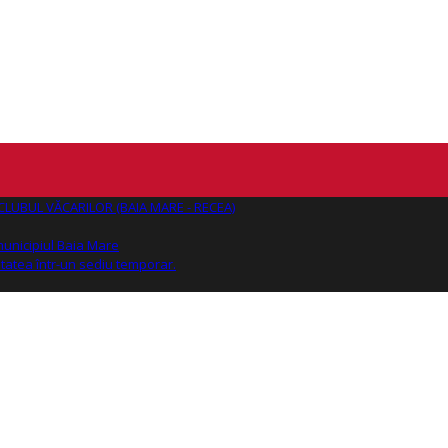
AJ CLUBUL VĂCARILOR (BAIA MARE - RECEA)
 municipiul Baia Mare
tatea într-un sediu temporar.