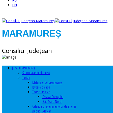
RO
EN
MARAMUREŞ
Consiliul Judeţean
Judeţul Maramureş
Structura administrativă
Turism
Materiale de promovare
Izvoare de apă
Trasee turistice
Creasta Cocoșului
Baia Mare Nord
Calendarul evenimentelor de interes
public judeţean