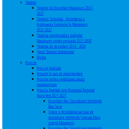
Strategii
Strategie de Dezvoltare Maramureș 2021-
2027
Strategie Sectorială - Dezvoltarea și
Promovarea Turismului în Maramureș
2021-2027
Strategia investiţională a județului
Maramureș pentru perioada 2021-2030
Strategia de dezvoltare 2014 - 2020
Planul Strategic Instituţional
Mediu
Proiecte
Proiecte finalizate
Proiecte în curs de implementare
Proiecte pentru revitalizarea satului
maramureşean
Proiecte finanțate prin Programul Regional
Nord-Vest 2021-2027
Dezvoltare Parc Specializare Inteligentă
Baia Sprie
Creare și dezvoltarea parcului de
specializare inteligentă Șomcuta Mare,
județul Maramureș
Dezvoltare Parc Specializare Inteligentă