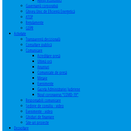
Agenţi economici
Guvernanță corporativă
Ghişeu Unic de Eficienţă Energetică
ATOP
Regulamente
GDPR
Activitate
Transparenţă decizională
Consultare publică
Comunicare
Acreditare presă
Ultimă oră
Anunţuri
Comunicate de presă
Mesaje
Evenimente
Gazeta Administraţiei Judeţene
Noul coronavirus "COVID-19"
Responsabili comunicare
Şedinţe de consiliu - video
Evenimente - video
Ghiduri de finanţare
Site-uri proiecte
Dezvoltare