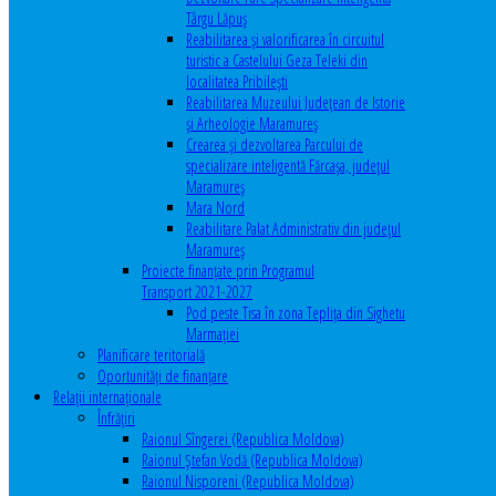
Târgu Lăpuș
Reabilitarea și valorificarea în circuitul
turistic a Castelului Geza Teleki din
localitatea Pribilești
Reabilitarea Muzeului Județean de Istorie
și Arheologie Maramureș
Crearea și dezvoltarea Parcului de
specializare inteligentă Fărcașa, județul
Maramureș
Mara Nord
Reabilitare Palat Administrativ din județul
Maramureș
Proiecte finanțate prin Programul
Transport 2021-2027
Pod peste Tisa în zona Teplița din Sighetu
Marmației
Planificare teritorială
Oportunităţi de finanţare
Relaţii internaţionale
Înfrăţiri
Raionul Sîngerei (Republica Moldova)
Raionul Ștefan Vodă (Republica Moldova)
Raionul Nisporeni (Republica Moldova)