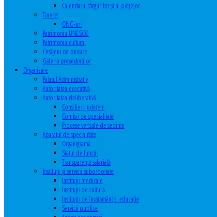
Calendarul târgurilor şi al pieţelor
Tineret
ONG-uri
Patrimoniu UNESCO
Patrimoniu cultural
Cetăţeni de onoare
Galeria președinților
Organizare
Palatul Administrativ
Autoritatea executivă
Autoritatea deliberativă
Consilieri judeţeni
Comisii de specialitate
Procese verbale de sedinte
Aparatul de specialitate
Organigrama
Statul de funcții
Transparență salarială
Instituţii şi servicii subordonate
Instituţii medicale
Instituţii de cultură
Instituţii de învăţământ şi educaţie
Servicii publice