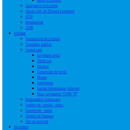
Agenţi economici
Guvernanță corporativă
Ghişeu Unic de Eficienţă Energetică
ATOP
Regulamente
GDPR
Activitate
Transparenţă decizională
Consultare publică
Comunicare
Acreditare presă
Ultimă oră
Anunţuri
Comunicate de presă
Mesaje
Evenimente
Gazeta Administraţiei Judeţene
Noul coronavirus "COVID-19"
Responsabili comunicare
Şedinţe de consiliu - video
Evenimente - video
Ghiduri de finanţare
Site-uri proiecte
Dezvoltare