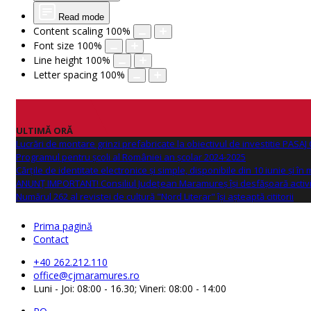
Read mode
Content scaling
100
%
Font size
100
%
Line height
100
%
Letter spacing
100
%
ULTIMĂ ORĂ
Lucrări de montare grinzi prefabricate la obiectivul de investitie PAS
Programul pentru școli al României an școlar 2024-2025
Cărțile de identitate electronice și simple, disponibile din 10 iunie și în
ANUNŢ IMPORTANT! Consiliul Județean Maramureș își desfășoară activi
Numărul 262 al revistei de cultură "Nord Literar" își așteaptă cititorii
Prima pagină
Contact
+40 262.212.110
office@cjmaramures.ro
Luni - Joi: 08:00 - 16.30; Vineri: 08:00 - 14:00