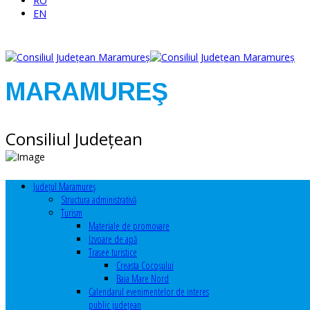
RO
EN
MARAMUREŞ
Consiliul Judeţean
Judeţul Maramureş
Structura administrativă
Turism
Materiale de promovare
Izvoare de apă
Trasee turistice
Creasta Cocoșului
Baia Mare Nord
Calendarul evenimentelor de interes
public judeţean