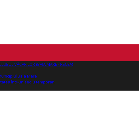
AJ CLUBUL VĂCARILOR (BAIA MARE - RECEA)
 municipiul Baia Mare
tatea într-un sediu temporar.