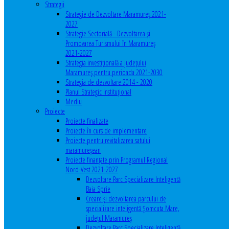
Strategii
Strategie de Dezvoltare Maramureș 2021-
2027
Strategie Sectorială - Dezvoltarea și
Promovarea Turismului în Maramureș
2021-2027
Strategia investiţională a județului
Maramureș pentru perioada 2021-2030
Strategia de dezvoltare 2014 - 2020
Planul Strategic Instituţional
Mediu
Proiecte
Proiecte finalizate
Proiecte în curs de implementare
Proiecte pentru revitalizarea satului
maramureşean
Proiecte finanțate prin Programul Regional
Nord-Vest 2021-2027
Dezvoltare Parc Specializare Inteligentă
Baia Sprie
Creare și dezvoltarea parcului de
specializare inteligentă Șomcuta Mare,
județul Maramureș
Dezvoltare Parc Specializare Inteligentă