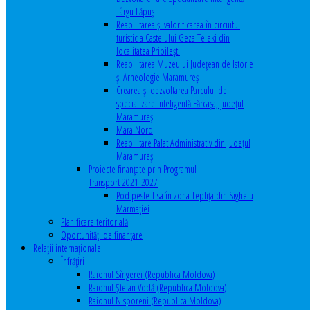
Târgu Lăpuș
Reabilitarea și valorificarea în circuitul
turistic a Castelului Geza Teleki din
localitatea Pribilești
Reabilitarea Muzeului Județean de Istorie
și Arheologie Maramureș
Crearea și dezvoltarea Parcului de
specializare inteligentă Fărcașa, județul
Maramureș
Mara Nord
Reabilitare Palat Administrativ din județul
Maramureș
Proiecte finanțate prin Programul
Transport 2021-2027
Pod peste Tisa în zona Teplița din Sighetu
Marmației
Planificare teritorială
Oportunităţi de finanţare
Relaţii internaţionale
Înfrăţiri
Raionul Sîngerei (Republica Moldova)
Raionul Ștefan Vodă (Republica Moldova)
Raionul Nisporeni (Republica Moldova)