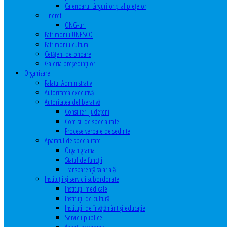
Calendarul târgurilor şi al pieţelor
Tineret
ONG-uri
Patrimoniu UNESCO
Patrimoniu cultural
Cetăţeni de onoare
Galeria președinților
Organizare
Palatul Administrativ
Autoritatea executivă
Autoritatea deliberativă
Consilieri judeţeni
Comisii de specialitate
Procese verbale de sedinte
Aparatul de specialitate
Organigrama
Statul de funcții
Transparență salarială
Instituţii şi servicii subordonate
Instituţii medicale
Instituţii de cultură
Instituţii de învăţământ şi educaţie
Servicii publice