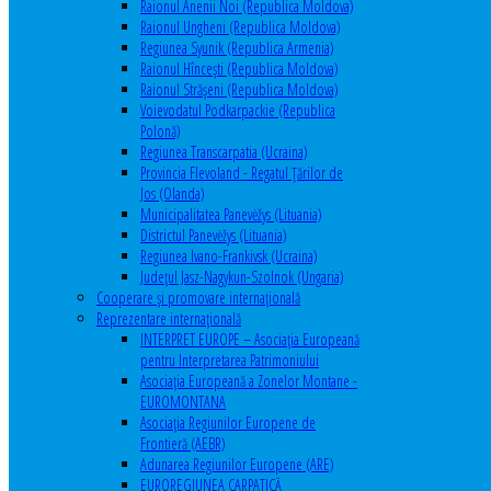
Raionul Anenii Noi (Republica Moldova)
Raionul Ungheni (Republica Moldova)
Regiunea Syunik (Republica Armenia)
Raionul Hîncești (Republica Moldova)
Raionul Străşeni (Republica Moldova)
Voievodatul Podkarpackie (Republica
Polonă)
Regiunea Transcarpatia (Ucraina)
Provincia Flevoland - Regatul Ţărilor de
Jos (Olanda)
Municipalitatea Panevėžys (Lituania)
Districtul Panevėžys (Lituania)
Regiunea Ivano-Frankivsk (Ucraina)
Judeţul Jasz-Nagykun-Szolnok (Ungaria)
Cooperare şi promovare internaţională
Reprezentare internaţională
INTERPRET EUROPE – Asociația Europeană
pentru Interpretarea Patrimoniului
Asociația Europeană a Zonelor Montane -
EUROMONTANA
Asociația Regiunilor Europene de
Frontieră (AEBR)
Adunarea Regiunilor Europene (ARE)
EUROREGIUNEA CARPATICĂ