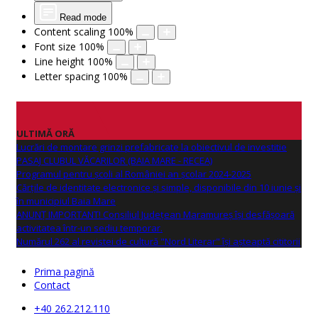
Read mode
Content scaling
100
%
Font size
100
%
Line height
100
%
Letter spacing
100
%
ULTIMĂ ORĂ
Lucrări de montare grinzi prefabricate la obiectivul de investitie
PASAJ CLUBUL VĂCARILOR (BAIA MARE - RECEA)
Programul pentru școli al României an școlar 2024-2025
Cărțile de identitate electronice și simple, disponibile din 10 iunie și
în municipiul Baia Mare
ANUNŢ IMPORTANT! Consiliul Județean Maramureș își desfășoară
activitatea într-un sediu temporar.
Numărul 262 al revistei de cultură "Nord Literar" își așteaptă cititorii
Prima pagină
Contact
+40 262.212.110