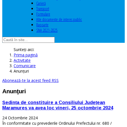
Carieră
Transport
Formulare
Alte documente de interes public
Rapoarte
SNA 2021-2025
Sunteți aici:
Prima pagină
Activitate
Comunicare
Anunţuri
Abonează-te la acest feed RSS
Anunţuri
Şedința de constituire a Consiliului Județean
Maramureș va avea loc vineri, 25 octombrie 2024
24 Octombrie 2024
În conformitate cu prevederile Ordinului Prefectului nr. 680 /