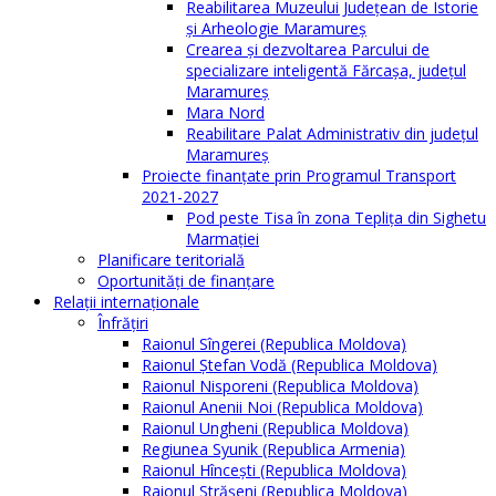
Reabilitarea Muzeului Județean de Istorie
și Arheologie Maramureș
Crearea și dezvoltarea Parcului de
specializare inteligentă Fărcașa, județul
Maramureș
Mara Nord
Reabilitare Palat Administrativ din județul
Maramureș
Proiecte finanțate prin Programul Transport
2021-2027
Pod peste Tisa în zona Teplița din Sighetu
Marmației
Planificare teritorială
Oportunităţi de finanţare
Relaţii internaţionale
Înfrăţiri
Raionul Sîngerei (Republica Moldova)
Raionul Ștefan Vodă (Republica Moldova)
Raionul Nisporeni (Republica Moldova)
Raionul Anenii Noi (Republica Moldova)
Raionul Ungheni (Republica Moldova)
Regiunea Syunik (Republica Armenia)
Raionul Hîncești (Republica Moldova)
Raionul Străşeni (Republica Moldova)