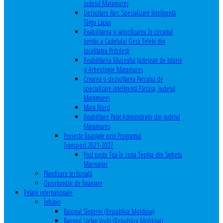
județul Maramureș
Dezvoltare Parc Specializare Inteligentă
Târgu Lăpuș
Reabilitarea și valorificarea în circuitul
turistic a Castelului Geza Teleki din
localitatea Pribilești
Reabilitarea Muzeului Județean de Istorie
și Arheologie Maramureș
Crearea și dezvoltarea Parcului de
specializare inteligentă Fărcașa, județul
Maramureș
Mara Nord
Reabilitare Palat Administrativ din județul
Maramureș
Proiecte finanțate prin Programul
Transport 2021-2027
Pod peste Tisa în zona Teplița din Sighetu
Marmației
Planificare teritorială
Oportunităţi de finanţare
Relaţii internaţionale
Înfrăţiri
Raionul Sîngerei (Republica Moldova)
Raionul Ștefan Vodă (Republica Moldova)