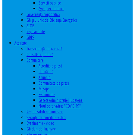
Servicii publice
Agenţi economici
Guvernanță corporativă
Ghişeu Unic de Eficienţă Energetică
ATOP
Regulamente
GDPR
Activitate
Transparenţă decizională
Consultare publică
Comunicare
Acreditare presă
Ultimă oră
Anunţuri
Comunicate de presă
Mesaje
Evenimente
Gazeta Administraţiei Judeţene
Noul coronavirus "COVID-19"
Responsabili comunicare
Şedinţe de consiliu - video
Evenimente - video
Ghiduri de finanţare
Site-uri proiecte