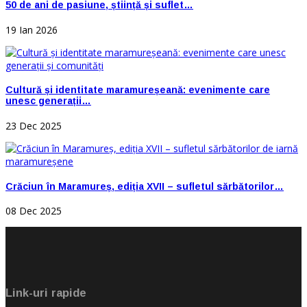
50 de ani de pasiune, știință și suflet…
19 Ian 2026
Cultură și identitate maramureșeană: evenimente care
unesc generații…
23 Dec 2025
Crăciun în Maramureș, ediția XVII – sufletul sărbătorilor…
08 Dec 2025
Link-uri rapide