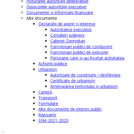
Hotărârile autorităţii deliberative
Dispoziţiile autorităţii executive
Documente şi informaţii financiare
Alte documente
Declaraţii de avere şi interese
Autoritatea executivă
Consilieri judeţeni
Cabinet Demnitari
Funcţionari publici de conducere
Funcționari publici de execuție
Persoane care şi-au încetat activitatea
Achiziţii publice
Urbanism
Autorizații de construire / desființare
Certificate de urbanism
Amenajarea teritoriului şi urbanism
Carieră
Transport
Formulare
Alte documente de interes public
Rapoarte
SNA 2021-2025