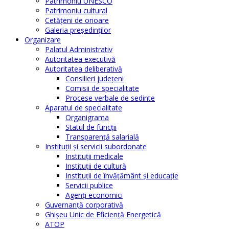
Patrimoniu UNESCO
Patrimoniu cultural
Cetăţeni de onoare
Galeria președinților
Organizare
Palatul Administrativ
Autoritatea executivă
Autoritatea deliberativă
Consilieri judeţeni
Comisii de specialitate
Procese verbale de sedinte
Aparatul de specialitate
Organigrama
Statul de funcții
Transparență salarială
Instituţii şi servicii subordonate
Instituţii medicale
Instituţii de cultură
Instituţii de învăţământ şi educaţie
Servicii publice
Agenţi economici
Guvernanță corporativă
Ghişeu Unic de Eficienţă Energetică
ATOP