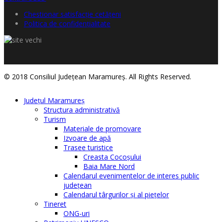
Chestionar satisfacţie cetăţeni
Politica de confidențialitate
© 2018 Consiliul Judeţean Maramureş. All Rights Reserved.
Judeţul Maramureş
Structura administrativă
Turism
Materiale de promovare
Izvoare de apă
Trasee turistice
Creasta Cocoșului
Baia Mare Nord
Calendarul evenimentelor de interes public
judeţean
Calendarul târgurilor şi al pieţelor
Tineret
ONG-uri