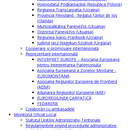
Voievodatul Podkarpackie (Republica Polonă)
Regiunea Transcarpatia (Ucraina)
Provincia Flevoland - Regatul Ţărilor de Jos
(Olanda)
Municipalitatea Panevėžys (Lituania)
Districtul Panevėžys (Lituania)
Regiunea Ivano-Frankivsk (Ucraina)
Judeţul Jasz-Nagykun-Szolnok (Ungaria)
Cooperare şi promovare internaţională
Reprezentare internaţională
INTERPRET EUROPE – Asociația Europeană
pentru Interpretarea Patrimoniului
Asociația Europeană a Zonelor Montane -
EUROMONTANA
Asociația Regiunilor Europene de Frontieră
(AEBR)
Adunarea Regiunilor Europene (ARE)
EUROREGIUNEA CARPATICĂ
FEDARENE
Colaborări cu ambasadele
Monitorul Oficial Local
Statutul Unităţii Administrativ-Teritoriale
Regulamentele privind procedurile administrative