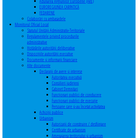
Adunarea Regiunilor Europene (ARE)
EUROREGIUNEA CARPATICĂ
FEDARENE
Colaborări cu ambasadele
Monitorul Oficial Local
Statutul Unităţii Administrativ-Teritoriale
Regulamentele privind procedurile
administrative
Hotărârile autorităţii deliberative
Dispoziţiile autorităţii executive
Documente şi informaţii financiare
Alte documente
Declaraţii de avere şi interese
Autoritatea executivă
Consilieri judeţeni
Cabinet Demnitari
Funcţionari publici de conducere
Funcționari publici de execuție
Persoane care şi-au încetat activitatea
Achiziţii publice
Urbanism
Autorizații de construire / desființare
Certificate de urbanism
Amenajarea teritoriului şi urbanism