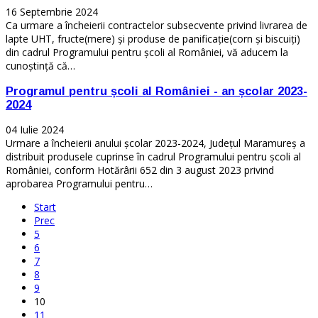
16 Septembrie 2024
Ca urmare a încheierii contractelor subsecvente privind livrarea de
lapte UHT, fructe(mere) și produse de panificație(corn și biscuiți)
din cadrul Programului pentru școli al României, vă aducem la
cunoștință că…
Programul pentru școli al României - an școlar 2023-
2024
04 Iulie 2024
Urmare a încheierii anului școlar 2023-2024, Județul Maramureș a
distribuit produsele cuprinse în cadrul Programului pentru școli al
României, conform Hotărârii 652 din 3 august 2023 privind
aprobarea Programului pentru…
Start
Prec
5
6
7
8
9
10
11