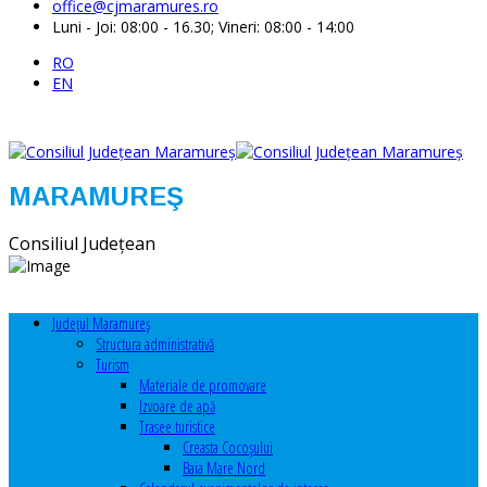
office@cjmaramures.ro
Luni - Joi: 08:00 - 16.30; Vineri: 08:00 - 14:00
RO
EN
MARAMUREŞ
Consiliul Judeţean
Judeţul Maramureş
Structura administrativă
Turism
Materiale de promovare
Izvoare de apă
Trasee turistice
Creasta Cocoșului
Baia Mare Nord