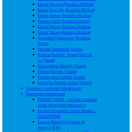
Raionul Nisporeni (Republica Moldova)
Raionul Anenii Noi (Republica Moldova)
Raionul Ungheni (Republica Moldova)
Regiunea Syunik (Republica Armenia)
Raionul Hîncești (Republica Moldova)
Raionul Străşeni (Republica Moldova)
Voievodatul Podkarpackie (Republica
Polonă)
Regiunea Transcarpatia (Ucraina)
Provincia Flevoland - Regatul Ţărilor de
Jos (Olanda)
Municipalitatea Panevėžys (Lituania)
Districtul Panevėžys (Lituania)
Regiunea Ivano-Frankivsk (Ucraina)
Judeţul Jasz-Nagykun-Szolnok (Ungaria)
Cooperare şi promovare internaţională
Reprezentare internaţională
INTERPRET EUROPE – Asociația Europeană
pentru Interpretarea Patrimoniului
Asociația Europeană a Zonelor Montane -
EUROMONTANA
Asociația Regiunilor Europene de
Frontieră (AEBR)