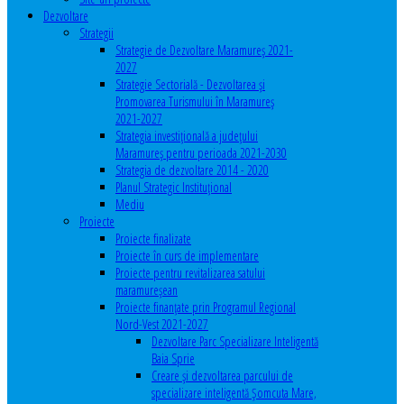
Dezvoltare
Strategii
Strategie de Dezvoltare Maramureș 2021-
2027
Strategie Sectorială - Dezvoltarea și
Promovarea Turismului în Maramureș
2021-2027
Strategia investiţională a județului
Maramureș pentru perioada 2021-2030
Strategia de dezvoltare 2014 - 2020
Planul Strategic Instituţional
Mediu
Proiecte
Proiecte finalizate
Proiecte în curs de implementare
Proiecte pentru revitalizarea satului
maramureşean
Proiecte finanțate prin Programul Regional
Nord-Vest 2021-2027
Dezvoltare Parc Specializare Inteligentă
Baia Sprie
Creare și dezvoltarea parcului de
specializare inteligentă Șomcuta Mare,