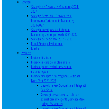
Strategii
Strategie de Dezvoltare Maramureș 2021-
2027
Strategie Sectorială - Dezvoltarea și
Promovarea Turismului în Maramureș
2021-2027
Strategia investiţională a județului
Maramureș pentru perioada 2021-2030
Strategia de dezvoltare 2014 - 2020
Planul Strategic Instituţional
Mediu
Proiecte
Proiecte finalizate
Proiecte în curs de implementare
Proiecte pentru revitalizarea satului
maramureşean
Proiecte finanțate prin Programul Regional
Nord-Vest 2021-2027
Dezvoltare Parc Specializare Inteligentă
Baia Sprie
Creare și dezvoltarea parcului de
specializare inteligentă Șomcuta Mare,
județul Maramureș
Dezvoltare Parc Specializare Inteligentă