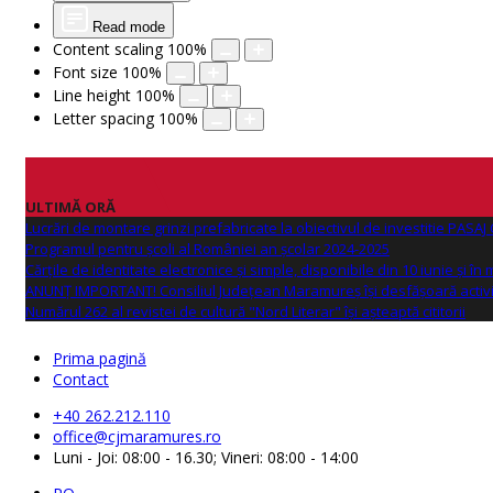
Read mode
Content scaling
100
%
Font size
100
%
Line height
100
%
Letter spacing
100
%
ULTIMĂ ORĂ
Lucrări de montare grinzi prefabricate la obiectivul de investitie PAS
Programul pentru școli al României an școlar 2024-2025
Cărțile de identitate electronice și simple, disponibile din 10 iunie și în
ANUNŢ IMPORTANT! Consiliul Județean Maramureș își desfășoară activi
Numărul 262 al revistei de cultură "Nord Literar" își așteaptă cititorii
Prima pagină
Contact
+40 262.212.110
office@cjmaramures.ro
Luni - Joi: 08:00 - 16.30; Vineri: 08:00 - 14:00