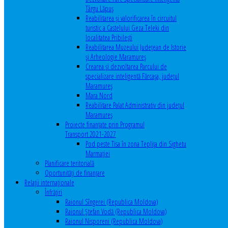
Târgu Lăpuș
Reabilitarea și valorificarea în circuitul
turistic a Castelului Geza Teleki din
localitatea Pribilești
Reabilitarea Muzeului Județean de Istorie
și Arheologie Maramureș
Crearea și dezvoltarea Parcului de
specializare inteligentă Fărcașa, județul
Maramureș
Mara Nord
Reabilitare Palat Administrativ din județul
Maramureș
Proiecte finanțate prin Programul
Transport 2021-2027
Pod peste Tisa în zona Teplița din Sighetu
Marmației
Planificare teritorială
Oportunităţi de finanţare
Relaţii internaţionale
Înfrăţiri
Raionul Sîngerei (Republica Moldova)
Raionul Ștefan Vodă (Republica Moldova)
Raionul Nisporeni (Republica Moldova)