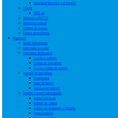
Calendarul târgurilor şi al pieţelor
Tineret
ONG-uri
Patrimoniu UNESCO
Patrimoniu cultural
Cetăţeni de onoare
Galeria președinților
Organizare
Palatul Administrativ
Autoritatea executivă
Autoritatea deliberativă
Consilieri judeţeni
Comisii de specialitate
Procese verbale de sedinte
Aparatul de specialitate
Organigrama
Statul de funcții
Transparență salarială
Instituţii şi servicii subordonate
Instituţii medicale
Instituţii de cultură
Instituţii de învăţământ şi educaţie
Servicii publice