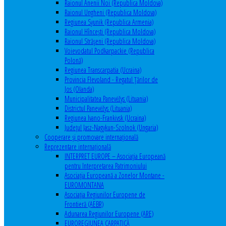
Raionul Anenii Noi (Republica Moldova)
Raionul Ungheni (Republica Moldova)
Regiunea Syunik (Republica Armenia)
Raionul Hîncești (Republica Moldova)
Raionul Străşeni (Republica Moldova)
Voievodatul Podkarpackie (Republica
Polonă)
Regiunea Transcarpatia (Ucraina)
Provincia Flevoland - Regatul Ţărilor de
Jos (Olanda)
Municipalitatea Panevėžys (Lituania)
Districtul Panevėžys (Lituania)
Regiunea Ivano-Frankivsk (Ucraina)
Judeţul Jasz-Nagykun-Szolnok (Ungaria)
Cooperare şi promovare internaţională
Reprezentare internaţională
INTERPRET EUROPE – Asociația Europeană
pentru Interpretarea Patrimoniului
Asociația Europeană a Zonelor Montane -
EUROMONTANA
Asociația Regiunilor Europene de
Frontieră (AEBR)
Adunarea Regiunilor Europene (ARE)
EUROREGIUNEA CARPATICĂ