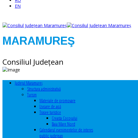
RO
EN
MARAMUREŞ
Consiliul Judeţean
Judeţul Maramureş
Structura administrativă
Turism
Materiale de promovare
Izvoare de apă
Trasee turistice
Creasta Cocoșului
Baia Mare Nord
Calendarul evenimentelor de interes
public judeţean