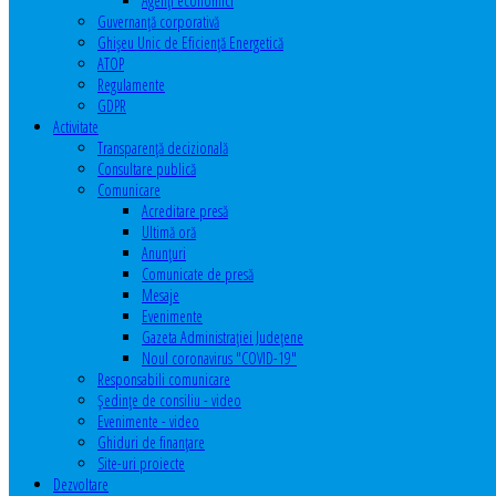
Agenţi economici
Guvernanță corporativă
Ghişeu Unic de Eficienţă Energetică
ATOP
Regulamente
GDPR
Activitate
Transparenţă decizională
Consultare publică
Comunicare
Acreditare presă
Ultimă oră
Anunţuri
Comunicate de presă
Mesaje
Evenimente
Gazeta Administraţiei Judeţene
Noul coronavirus "COVID-19"
Responsabili comunicare
Şedinţe de consiliu - video
Evenimente - video
Ghiduri de finanţare
Site-uri proiecte
Dezvoltare