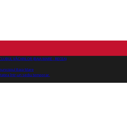
AJ CLUBUL VĂCARILOR (BAIA MARE - RECEA)
 municipiul Baia Mare
tatea într-un sediu temporar.