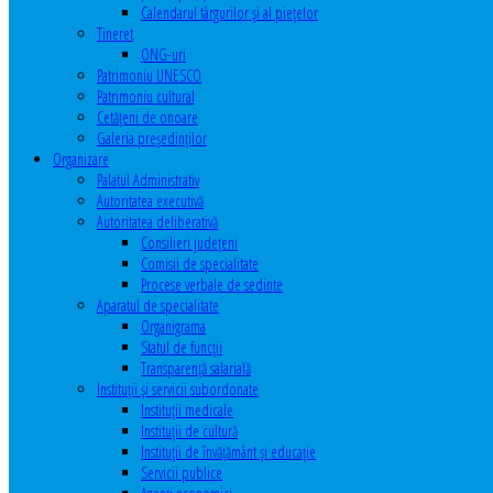
Calendarul târgurilor şi al pieţelor
Tineret
ONG-uri
Patrimoniu UNESCO
Patrimoniu cultural
Cetăţeni de onoare
Galeria președinților
Organizare
Palatul Administrativ
Autoritatea executivă
Autoritatea deliberativă
Consilieri judeţeni
Comisii de specialitate
Procese verbale de sedinte
Aparatul de specialitate
Organigrama
Statul de funcții
Transparență salarială
Instituţii şi servicii subordonate
Instituţii medicale
Instituţii de cultură
Instituţii de învăţământ şi educaţie
Servicii publice