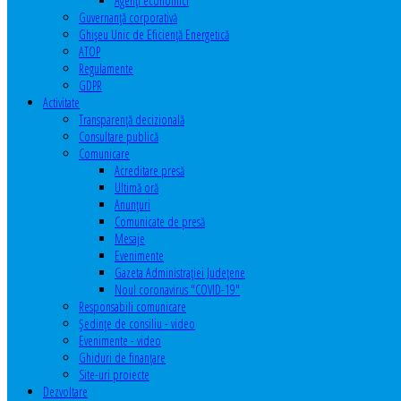
Agenţi economici
Guvernanță corporativă
Ghişeu Unic de Eficienţă Energetică
ATOP
Regulamente
GDPR
Activitate
Transparenţă decizională
Consultare publică
Comunicare
Acreditare presă
Ultimă oră
Anunţuri
Comunicate de presă
Mesaje
Evenimente
Gazeta Administraţiei Judeţene
Noul coronavirus "COVID-19"
Responsabili comunicare
Şedinţe de consiliu - video
Evenimente - video
Ghiduri de finanţare
Site-uri proiecte
Dezvoltare