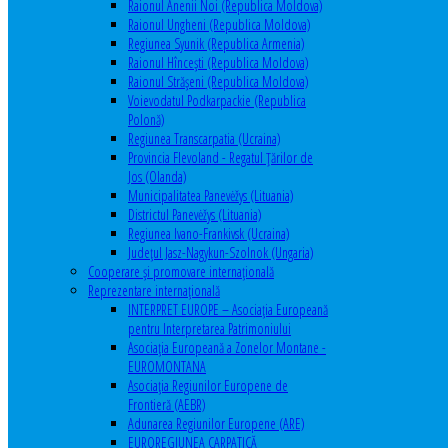
Raionul Anenii Noi (Republica Moldova)
Raionul Ungheni (Republica Moldova)
Regiunea Syunik (Republica Armenia)
Raionul Hîncești (Republica Moldova)
Raionul Străşeni (Republica Moldova)
Voievodatul Podkarpackie (Republica
Polonă)
Regiunea Transcarpatia (Ucraina)
Provincia Flevoland - Regatul Ţărilor de
Jos (Olanda)
Municipalitatea Panevėžys (Lituania)
Districtul Panevėžys (Lituania)
Regiunea Ivano-Frankivsk (Ucraina)
Judeţul Jasz-Nagykun-Szolnok (Ungaria)
Cooperare şi promovare internaţională
Reprezentare internaţională
INTERPRET EUROPE – Asociația Europeană
pentru Interpretarea Patrimoniului
Asociația Europeană a Zonelor Montane -
EUROMONTANA
Asociația Regiunilor Europene de
Frontieră (AEBR)
Adunarea Regiunilor Europene (ARE)
EUROREGIUNEA CARPATICĂ