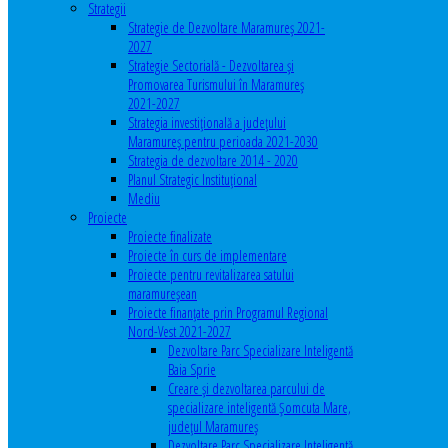
Strategii
Strategie de Dezvoltare Maramureș 2021-
2027
Strategie Sectorială - Dezvoltarea și
Promovarea Turismului în Maramureș
2021-2027
Strategia investiţională a județului
Maramureș pentru perioada 2021-2030
Strategia de dezvoltare 2014 - 2020
Planul Strategic Instituţional
Mediu
Proiecte
Proiecte finalizate
Proiecte în curs de implementare
Proiecte pentru revitalizarea satului
maramureşean
Proiecte finanțate prin Programul Regional
Nord-Vest 2021-2027
Dezvoltare Parc Specializare Inteligentă
Baia Sprie
Creare și dezvoltarea parcului de
specializare inteligentă Șomcuta Mare,
județul Maramureș
Dezvoltare Parc Specializare Inteligentă