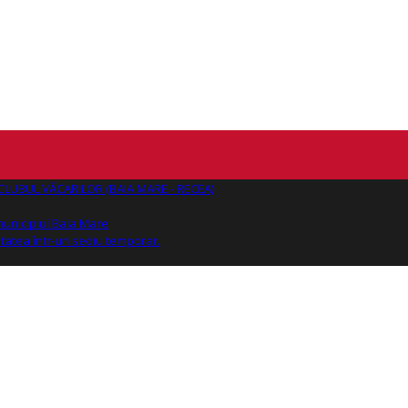
AJ CLUBUL VĂCARILOR (BAIA MARE - RECEA)
 municipiul Baia Mare
tatea într-un sediu temporar.