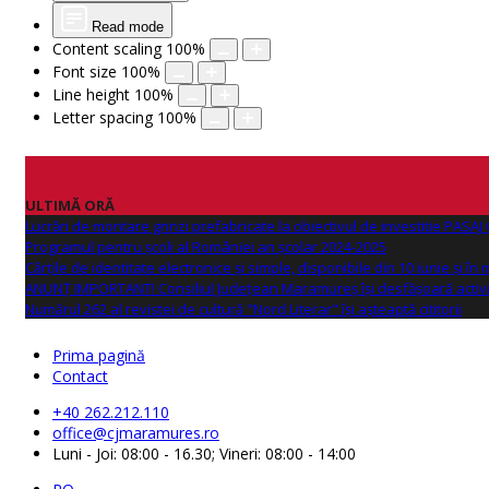
Read mode
Content scaling
100
%
Font size
100
%
Line height
100
%
Letter spacing
100
%
ULTIMĂ ORĂ
Lucrări de montare grinzi prefabricate la obiectivul de investitie PAS
Programul pentru școli al României an școlar 2024-2025
Cărțile de identitate electronice și simple, disponibile din 10 iunie și în
ANUNŢ IMPORTANT! Consiliul Județean Maramureș își desfășoară activi
Numărul 262 al revistei de cultură "Nord Literar" își așteaptă cititorii
Prima pagină
Contact
+40 262.212.110
office@cjmaramures.ro
Luni - Joi: 08:00 - 16.30; Vineri: 08:00 - 14:00