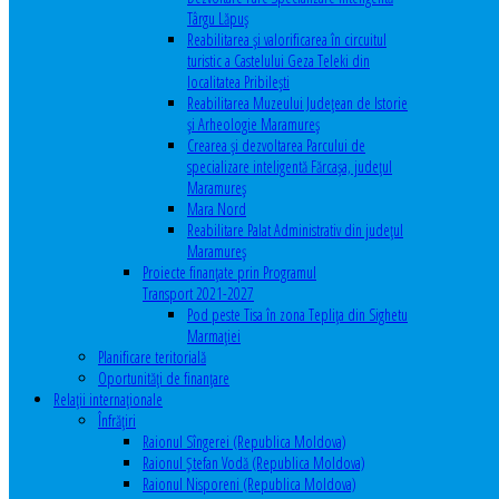
Târgu Lăpuș
Reabilitarea și valorificarea în circuitul
turistic a Castelului Geza Teleki din
localitatea Pribilești
Reabilitarea Muzeului Județean de Istorie
și Arheologie Maramureș
Crearea și dezvoltarea Parcului de
specializare inteligentă Fărcașa, județul
Maramureș
Mara Nord
Reabilitare Palat Administrativ din județul
Maramureș
Proiecte finanțate prin Programul
Transport 2021-2027
Pod peste Tisa în zona Teplița din Sighetu
Marmației
Planificare teritorială
Oportunităţi de finanţare
Relaţii internaţionale
Înfrăţiri
Raionul Sîngerei (Republica Moldova)
Raionul Ștefan Vodă (Republica Moldova)
Raionul Nisporeni (Republica Moldova)