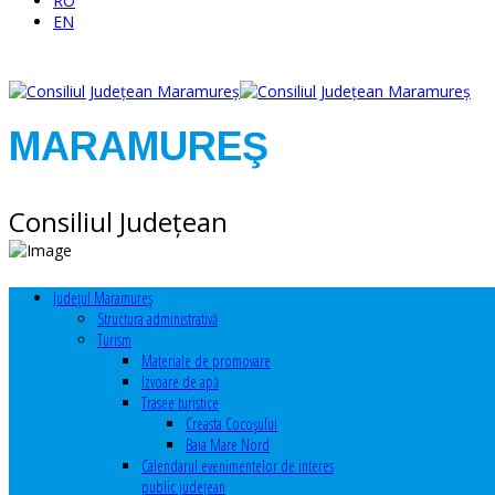
RO
EN
MARAMUREŞ
Consiliul Judeţean
Judeţul Maramureş
Structura administrativă
Turism
Materiale de promovare
Izvoare de apă
Trasee turistice
Creasta Cocoșului
Baia Mare Nord
Calendarul evenimentelor de interes
public judeţean