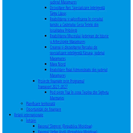
județul Maramureș
Dezvoltare Parc Specializare Inteligentă
Târgu Lăpuș
Reabilitarea și valorificarea în circuitul
turistic a Castelului Geza Teleki din
localitatea Pribilești
Reabilitarea Muzeului Județean de Istorie
și Arheologie Maramureș
Crearea și dezvoltarea Parcului de
specializare inteligentă Fărcașa, județul
Maramureș
Mara Nord
Reabilitare Palat Administrativ din județul
Maramureș
Proiecte finanțate prin Programul
Transport 2021-2027
Pod peste Tisa în zona Teplița din Sighetu
Marmației
Planificare teritorială
Oportunităţi de finanţare
Relaţii internaţionale
Înfrăţiri
Raionul Sîngerei (Republica Moldova)
Raionul Ștefan Vodă (Republica Moldova)