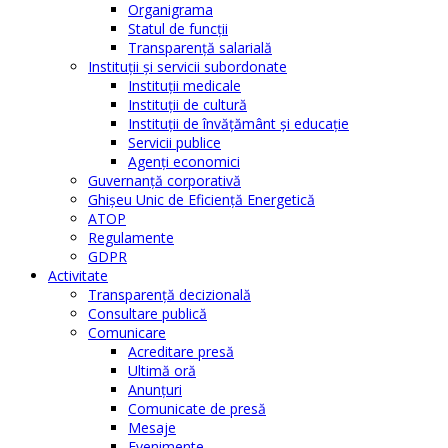
Organigrama
Statul de funcții
Transparență salarială
Instituţii şi servicii subordonate
Instituţii medicale
Instituţii de cultură
Instituţii de învăţământ şi educaţie
Servicii publice
Agenţi economici
Guvernanță corporativă
Ghişeu Unic de Eficienţă Energetică
ATOP
Regulamente
GDPR
Activitate
Transparenţă decizională
Consultare publică
Comunicare
Acreditare presă
Ultimă oră
Anunţuri
Comunicate de presă
Mesaje
Evenimente