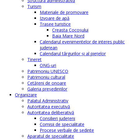
Structura administrativă
Turism
Materiale de promovare
Izvoare de apă
Trasee turistice
Creasta Cocoșului
Baia Mare Nord
Calendarul evenimentelor de interes public
judeţean
Calendarul târgurilor şi al pieţelor
Tineret
ONG-uri
Patrimoniu UNESCO
Patrimoniu cultural
Cetăţeni de onoare
Galeria președinților
Organizare
Palatul Administrativ
Autoritatea executivă
Autoritatea deliberativă
Consilieri judeţeni
Comisii de specialitate
Procese verbale de sedinte
Aparatul de specialitate