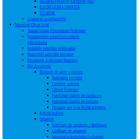
Adunarea Regiunilor Europene (ARE)
EUROREGIUNEA CARPATICĂ
FEDARENE
Colaborări cu ambasadele
Monitorul Oficial Local
Statutul Unităţii Administrativ-Teritoriale
Regulamentele privind procedurile
administrative
Hotărârile autorităţii deliberative
Dispoziţiile autorităţii executive
Documente şi informaţii financiare
Alte documente
Declaraţii de avere şi interese
Autoritatea executivă
Consilieri judeţeni
Cabinet Demnitari
Funcţionari publici de conducere
Funcționari publici de execuție
Persoane care şi-au încetat activitatea
Achiziţii publice
Urbanism
Autorizații de construire / desființare
Certificate de urbanism
Amenajarea teritoriului şi urbanism