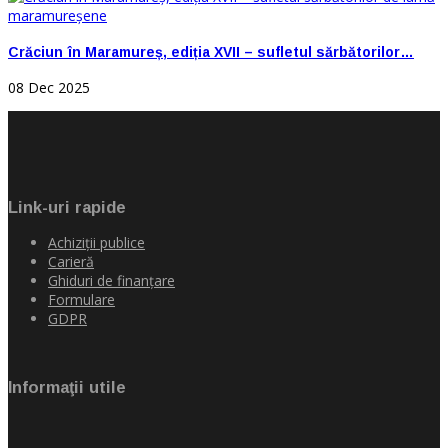
Crăciun în Maramureș, ediția XVII – sufletul sărbătorilor…
08 Dec 2025
Link-uri rapide
Achiziţii publice
Carieră
Ghiduri de finanţare
Formulare
GDPR
Informaţii utile