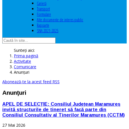
Carieră
Transport
Formulare
Alte documente de interes public
Rapoarte
SNA 2021-2025
Sunteți aici:
Prima pagină
Activitate
Comunicare
Anunţuri
Abonează-te la acest feed RSS
Anunţuri
APEL DE SELECȚIE: Consiliul Județean Maramureș
invită structurile de tineret să facă parte din
Consiliul Consultativ al Tinerilor Maramureș (CCTM)
27 Mai 2026