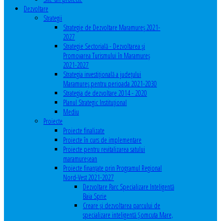
Dezvoltare
Strategii
Strategie de Dezvoltare Maramureș 2021-
2027
Strategie Sectorială - Dezvoltarea și
Promovarea Turismului în Maramureș
2021-2027
Strategia investiţională a județului
Maramureș pentru perioada 2021-2030
Strategia de dezvoltare 2014 - 2020
Planul Strategic Instituţional
Mediu
Proiecte
Proiecte finalizate
Proiecte în curs de implementare
Proiecte pentru revitalizarea satului
maramureşean
Proiecte finanțate prin Programul Regional
Nord-Vest 2021-2027
Dezvoltare Parc Specializare Inteligentă
Baia Sprie
Creare și dezvoltarea parcului de
specializare inteligentă Șomcuta Mare,