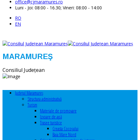
office@cjmaramures.ro
Luni - Joi: 08:00 - 16.30; Vineri: 08:00 - 14:00
RO
EN
MARAMUREŞ
Consiliul Judeţean
Judeţul Maramureş
Structura administrativă
Turism
Materiale de promovare
Izvoare de apă
Trasee turistice
Creasta Cocoșului
Baia Mare Nord