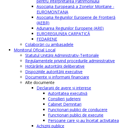
pentru Interpretarea Patrimoniului
Asociația Europeană a Zonelor Montane -
EUROMONTANA
Asociația Regiunilor Europene de Frontieră
(AEBR)
Adunarea Regiunilor Europene (ARE)
EUROREGIUNEA CARPATICĂ
FEDARENE
Colaborări cu ambasadele
Monitorul Oficial Local
Statutul Unităţii Administrativ-Teritoriale
Regulamentele privind procedurile administrative
Hotărârile autorităţii deliberative
Dispoziţiile autorităţii executive
Documente şi informaţii financiare
Alte documente
Declaraţii de avere şi interese
Autoritatea executivă
Consilieri judeţeni
Cabinet Demnitari
Funcţionari publici de conducere
Funcționari publici de execuție
Persoane care şi-au încetat activitatea
Achiziţii publice