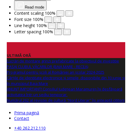
Read mode
Content scaling
100
%
Font size
100
%
Line height
100
%
Letter spacing
100
%
ULTIMĂ ORĂ
Lucrări de montare grinzi prefabricate la obiectivul de investitie
PASAJ CLUBUL VĂCARILOR (BAIA MARE - RECEA)
Programul pentru școli al României an școlar 2024-2025
Cărțile de identitate electronice și simple, disponibile din 10 iunie și
în municipiul Baia Mare
ANUNŢ IMPORTANT! Consiliul Județean Maramureș își desfășoară
activitatea într-un sediu temporar.
Numărul 262 al revistei de cultură "Nord Literar" își așteaptă cititorii
Prima pagină
Contact
+40 262.212.110