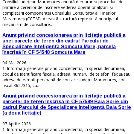
Consiliul Județean Maramureș anunță demararea procedurii de
primire a cererilor de înscriere vederea operaționalizării și
completării componenței Consiliului Consultativ al Tinerilor
Maramureș (CCTM). Această structură reprezintă principalul
mecanism de consultare…
Anunț privind concesionarea prin licitație publică a
unei parcele de teren din cadrul Parcului de
Specializare Inteligentă Șomcuta Mare, parcelă
înscrisă în CF 54548 Șomcuta Mare
04 Mai 2026
1. Informații generale privind concedentul, în special denumirea,
codul de identificare fiscală, adresa, numărul de telefon, fax și/sau
adresa de e-mail, persoană de contact: Județul Maramureș, cod
fiscal 3627315, cu…
Anunț privind concesionarea prin licitație publică a
parcelei de teren înscrisă în CF 57599 Baia Sprie din
cadrul Parcului de Specializare Inteligentă Baia Sprie
(a doua licitație)
07 Aprilie 2026
1. Informații generale privind concedentul, în special denumirea,