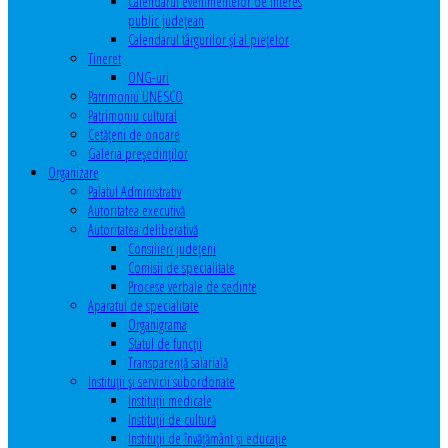
Calendarul evenimentelor de interes
public judeţean
Calendarul târgurilor şi al pieţelor
Tineret
ONG-uri
Patrimoniu UNESCO
Patrimoniu cultural
Cetăţeni de onoare
Galeria președinților
Organizare
Palatul Administrativ
Autoritatea executivă
Autoritatea deliberativă
Consilieri judeţeni
Comisii de specialitate
Procese verbale de sedinte
Aparatul de specialitate
Organigrama
Statul de funcții
Transparență salarială
Instituţii şi servicii subordonate
Instituţii medicale
Instituţii de cultură
Instituţii de învăţământ şi educaţie