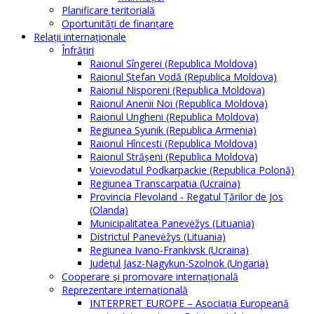
Planificare teritorială
Oportunităţi de finanţare
Relaţii internaţionale
Înfrăţiri
Raionul Sîngerei (Republica Moldova)
Raionul Ștefan Vodă (Republica Moldova)
Raionul Nisporeni (Republica Moldova)
Raionul Anenii Noi (Republica Moldova)
Raionul Ungheni (Republica Moldova)
Regiunea Syunik (Republica Armenia)
Raionul Hîncești (Republica Moldova)
Raionul Străşeni (Republica Moldova)
Voievodatul Podkarpackie (Republica Polonă)
Regiunea Transcarpatia (Ucraina)
Provincia Flevoland - Regatul Ţărilor de Jos
(Olanda)
Municipalitatea Panevėžys (Lituania)
Districtul Panevėžys (Lituania)
Regiunea Ivano-Frankivsk (Ucraina)
Judeţul Jasz-Nagykun-Szolnok (Ungaria)
Cooperare şi promovare internaţională
Reprezentare internaţională
INTERPRET EUROPE – Asociația Europeană