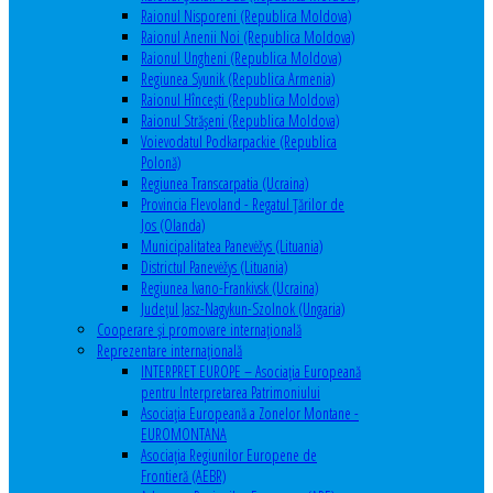
Raionul Nisporeni (Republica Moldova)
Raionul Anenii Noi (Republica Moldova)
Raionul Ungheni (Republica Moldova)
Regiunea Syunik (Republica Armenia)
Raionul Hîncești (Republica Moldova)
Raionul Străşeni (Republica Moldova)
Voievodatul Podkarpackie (Republica
Polonă)
Regiunea Transcarpatia (Ucraina)
Provincia Flevoland - Regatul Ţărilor de
Jos (Olanda)
Municipalitatea Panevėžys (Lituania)
Districtul Panevėžys (Lituania)
Regiunea Ivano-Frankivsk (Ucraina)
Judeţul Jasz-Nagykun-Szolnok (Ungaria)
Cooperare şi promovare internaţională
Reprezentare internaţională
INTERPRET EUROPE – Asociația Europeană
pentru Interpretarea Patrimoniului
Asociația Europeană a Zonelor Montane -
EUROMONTANA
Asociația Regiunilor Europene de
Frontieră (AEBR)