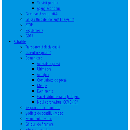
Servicii publice
Agenţi economici
Guvernanță corporativă
Ghişeu Unic de Eficienţă Energetică
ATOP
Regulamente
GDPR
Activitate
Transparenţă decizională
Consultare publică
Comunicare
Acreditare presă
Ultimă oră
Anunţuri
Comunicate de presă
Mesaje
Evenimente
Gazeta Administraţiei Judeţene
Noul coronavirus "COVID-19"
Responsabili comunicare
Şedinţe de consiliu - video
Evenimente - video
Ghiduri de finanţare
Site-uri proiecte