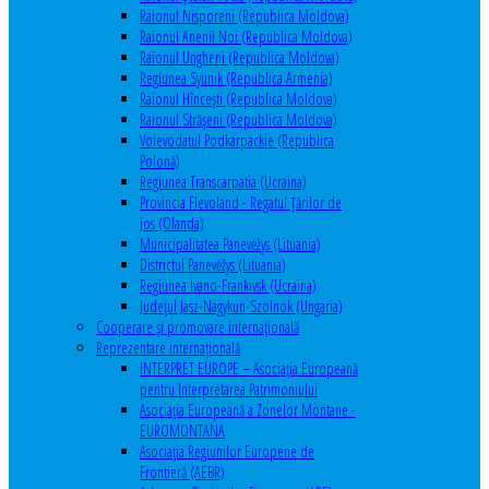
Raionul Nisporeni (Republica Moldova)
Raionul Anenii Noi (Republica Moldova)
Raionul Ungheni (Republica Moldova)
Regiunea Syunik (Republica Armenia)
Raionul Hîncești (Republica Moldova)
Raionul Străşeni (Republica Moldova)
Voievodatul Podkarpackie (Republica
Polonă)
Regiunea Transcarpatia (Ucraina)
Provincia Flevoland - Regatul Ţărilor de
Jos (Olanda)
Municipalitatea Panevėžys (Lituania)
Districtul Panevėžys (Lituania)
Regiunea Ivano-Frankivsk (Ucraina)
Judeţul Jasz-Nagykun-Szolnok (Ungaria)
Cooperare şi promovare internaţională
Reprezentare internaţională
INTERPRET EUROPE – Asociația Europeană
pentru Interpretarea Patrimoniului
Asociația Europeană a Zonelor Montane -
EUROMONTANA
Asociația Regiunilor Europene de
Frontieră (AEBR)