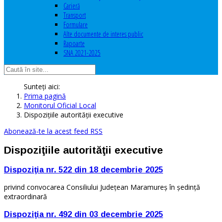
Carieră
Transport
Formulare
Alte documente de interes public
Rapoarte
SNA 2021-2025
Sunteți aici:
Prima pagină
Monitorul Oficial Local
Dispoziţiile autorităţii executive
Abonează-te la acest feed RSS
Dispoziţiile autorităţii executive
Dispoziţia nr. 522 din 18 decembrie 2025
privind convocarea Consiliului Judeţean Maramureş în şedinţă
extraordinară
Dispoziţia nr. 492 din 03 decembrie 2025