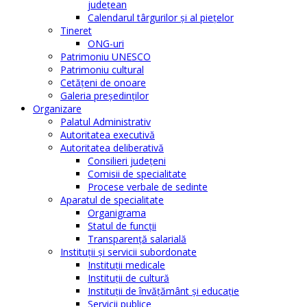
judeţean
Calendarul târgurilor şi al pieţelor
Tineret
ONG-uri
Patrimoniu UNESCO
Patrimoniu cultural
Cetăţeni de onoare
Galeria președinților
Organizare
Palatul Administrativ
Autoritatea executivă
Autoritatea deliberativă
Consilieri judeţeni
Comisii de specialitate
Procese verbale de sedinte
Aparatul de specialitate
Organigrama
Statul de funcții
Transparență salarială
Instituţii şi servicii subordonate
Instituţii medicale
Instituţii de cultură
Instituţii de învăţământ şi educaţie
Servicii publice