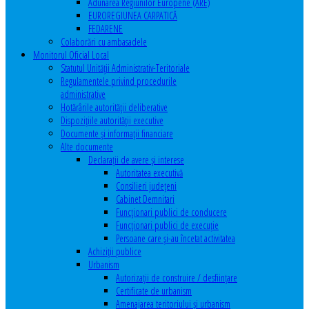
Adunarea Regiunilor Europene (ARE)
EUROREGIUNEA CARPATICĂ
FEDARENE
Colaborări cu ambasadele
Monitorul Oficial Local
Statutul Unităţii Administrativ-Teritoriale
Regulamentele privind procedurile
administrative
Hotărârile autorităţii deliberative
Dispoziţiile autorităţii executive
Documente şi informaţii financiare
Alte documente
Declaraţii de avere şi interese
Autoritatea executivă
Consilieri judeţeni
Cabinet Demnitari
Funcţionari publici de conducere
Funcționari publici de execuție
Persoane care şi-au încetat activitatea
Achiziţii publice
Urbanism
Autorizații de construire / desființare
Certificate de urbanism
Amenajarea teritoriului şi urbanism