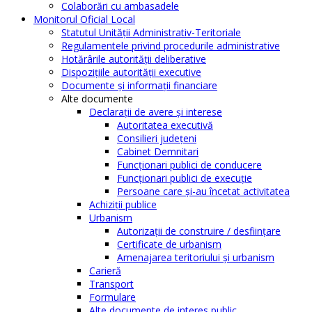
Colaborări cu ambasadele
Monitorul Oficial Local
Statutul Unităţii Administrativ-Teritoriale
Regulamentele privind procedurile administrative
Hotărârile autorităţii deliberative
Dispoziţiile autorităţii executive
Documente şi informaţii financiare
Alte documente
Declaraţii de avere şi interese
Autoritatea executivă
Consilieri judeţeni
Cabinet Demnitari
Funcţionari publici de conducere
Funcționari publici de execuție
Persoane care şi-au încetat activitatea
Achiziţii publice
Urbanism
Autorizații de construire / desființare
Certificate de urbanism
Amenajarea teritoriului şi urbanism
Carieră
Transport
Formulare
Alte documente de interes public