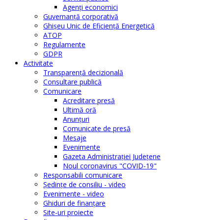
Agenţi economici
Guvernanță corporativă
Ghişeu Unic de Eficienţă Energetică
ATOP
Regulamente
GDPR
Activitate
Transparenţă decizională
Consultare publică
Comunicare
Acreditare presă
Ultimă oră
Anunţuri
Comunicate de presă
Mesaje
Evenimente
Gazeta Administraţiei Judeţene
Noul coronavirus "COVID-19"
Responsabili comunicare
Şedinţe de consiliu - video
Evenimente - video
Ghiduri de finanţare
Site-uri proiecte