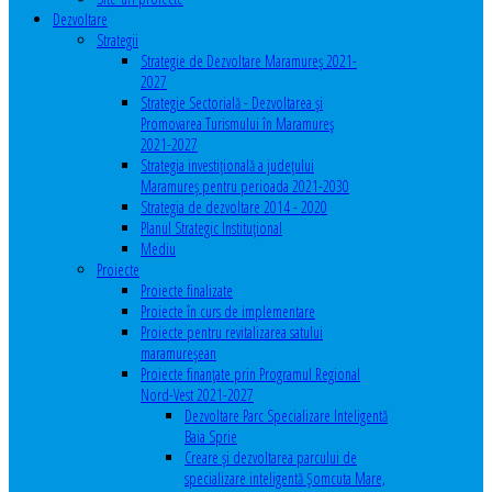
Dezvoltare
Strategii
Strategie de Dezvoltare Maramureș 2021-
2027
Strategie Sectorială - Dezvoltarea și
Promovarea Turismului în Maramureș
2021-2027
Strategia investiţională a județului
Maramureș pentru perioada 2021-2030
Strategia de dezvoltare 2014 - 2020
Planul Strategic Instituţional
Mediu
Proiecte
Proiecte finalizate
Proiecte în curs de implementare
Proiecte pentru revitalizarea satului
maramureşean
Proiecte finanțate prin Programul Regional
Nord-Vest 2021-2027
Dezvoltare Parc Specializare Inteligentă
Baia Sprie
Creare și dezvoltarea parcului de
specializare inteligentă Șomcuta Mare,