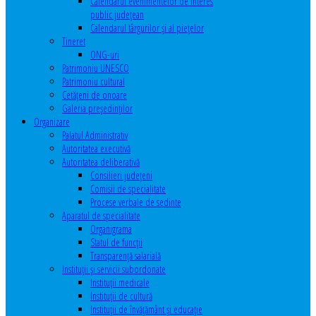
Calendarul evenimentelor de interes
public judeţean
Calendarul târgurilor şi al pieţelor
Tineret
ONG-uri
Patrimoniu UNESCO
Patrimoniu cultural
Cetăţeni de onoare
Galeria președinților
Organizare
Palatul Administrativ
Autoritatea executivă
Autoritatea deliberativă
Consilieri judeţeni
Comisii de specialitate
Procese verbale de sedinte
Aparatul de specialitate
Organigrama
Statul de funcții
Transparență salarială
Instituţii şi servicii subordonate
Instituţii medicale
Instituţii de cultură
Instituţii de învăţământ şi educaţie