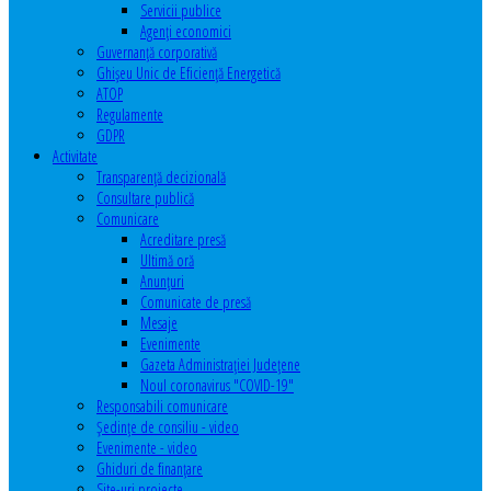
Servicii publice
Agenţi economici
Guvernanță corporativă
Ghişeu Unic de Eficienţă Energetică
ATOP
Regulamente
GDPR
Activitate
Transparenţă decizională
Consultare publică
Comunicare
Acreditare presă
Ultimă oră
Anunţuri
Comunicate de presă
Mesaje
Evenimente
Gazeta Administraţiei Judeţene
Noul coronavirus "COVID-19"
Responsabili comunicare
Şedinţe de consiliu - video
Evenimente - video
Ghiduri de finanţare
Site-uri proiecte