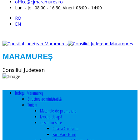
office@cjmaramures.ro
Luni - Joi: 08:00 - 16.30; Vineri: 08:00 - 14:00
RO
EN
MARAMUREŞ
Consiliul Judeţean
Judeţul Maramureş
Structura administrativă
Turism
Materiale de promovare
Izvoare de apă
Trasee turistice
Creasta Cocoșului
Baia Mare Nord