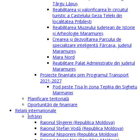
Târgu Lăpuș
Reabilitarea și valorificarea în circuitul
turistic a Castelului Geza Teleki din
localitatea Pribilești
Reabilitarea Muzeului Județean de Istorie
și Arheologie Maramureș
Crearea și dezvoltarea Parcului de
specializare inteligentă Fărcașa, județul
Maramureș
Mara Nord
Reabilitare Palat Administrativ din județul
Maramureș
Proiecte finanțate prin Programul Transport
2021-2027
Pod peste Tisa în zona Teplița din Sighetu
Marmației
Planificare teritorială
Oportunităţi de finanţare
Relaţii internaţionale
Înfrăţiri
Raionul Sîngerei (Republica Moldova)
Raionul Ștefan Vodă (Republica Moldova)
Raionul Nisporeni (Republica Moldova)