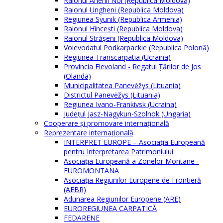
Raionul Anenii Noi (Republica Moldova)
Raionul Ungheni (Republica Moldova)
Regiunea Syunik (Republica Armenia)
Raionul Hîncești (Republica Moldova)
Raionul Străşeni (Republica Moldova)
Voievodatul Podkarpackie (Republica Polonă)
Regiunea Transcarpatia (Ucraina)
Provincia Flevoland - Regatul Ţărilor de Jos
(Olanda)
Municipalitatea Panevėžys (Lituania)
Districtul Panevėžys (Lituania)
Regiunea Ivano-Frankivsk (Ucraina)
Judeţul Jasz-Nagykun-Szolnok (Ungaria)
Cooperare şi promovare internaţională
Reprezentare internaţională
INTERPRET EUROPE – Asociația Europeană
pentru Interpretarea Patrimoniului
Asociația Europeană a Zonelor Montane -
EUROMONTANA
Asociația Regiunilor Europene de Frontieră
(AEBR)
Adunarea Regiunilor Europene (ARE)
EUROREGIUNEA CARPATICĂ
FEDARENE