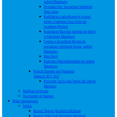
județul Maramureș
Dezvoltare Parc Specializare Inteligentă
Târgu Lăpuș
Reabilitarea și valorificarea în circuitul
turistic a Castelului Geza Teleki din
localitatea Pribilești
Reabilitarea Muzeului Județean de Istorie
și Arheologie Maramureș
Crearea și dezvoltarea Parcului de
specializare inteligentă Fărcașa, județul
Maramureș
Mara Nord
Reabilitare Palat Administrativ din județul
Maramureș
Proiecte finanțate prin Programul
Transport 2021-2027
Pod peste Tisa în zona Teplița din Sighetu
Marmației
Planificare teritorială
Oportunităţi de finanţare
Relaţii internaţionale
Înfrăţiri
Raionul Sîngerei (Republica Moldova)
Raionul Ștefan Vodă (Republica Moldova)