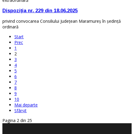
extraordinară
Dispoziţia nr. 229 din 18.06.2025
privind convocarea Consiliului Judeţean Maramureş în şedinţă
ordinară
Start
Prec
1
2
3
4
5
6
7
8
9
10
Mai departe
Sfârșit
Pagina 2 din 25