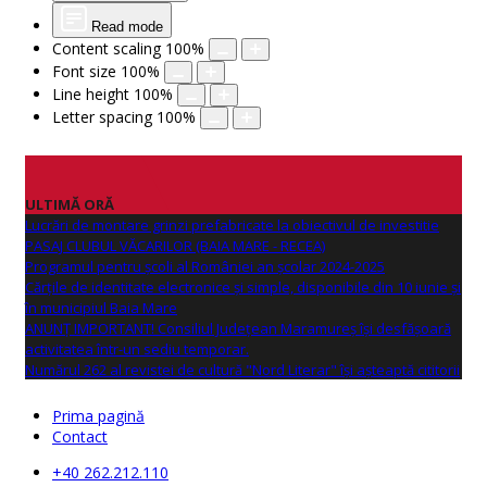
Read mode
Content scaling
100
%
Font size
100
%
Line height
100
%
Letter spacing
100
%
ULTIMĂ ORĂ
Lucrări de montare grinzi prefabricate la obiectivul de investitie
PASAJ CLUBUL VĂCARILOR (BAIA MARE - RECEA)
Programul pentru școli al României an școlar 2024-2025
Cărțile de identitate electronice și simple, disponibile din 10 iunie și
în municipiul Baia Mare
ANUNŢ IMPORTANT! Consiliul Județean Maramureș își desfășoară
activitatea într-un sediu temporar.
Numărul 262 al revistei de cultură "Nord Literar" își așteaptă cititorii
Prima pagină
Contact
+40 262.212.110