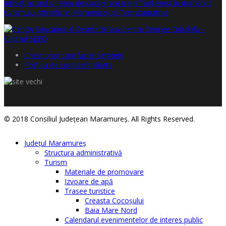
Chestionar satisfacţie cetăţeni
Politica de confidențialitate
© 2018 Consiliul Judeţean Maramureş. All Rights Reserved.
Judeţul Maramureş
Structura administrativă
Turism
Materiale de promovare
Izvoare de apă
Trasee turistice
Creasta Cocoșului
Baia Mare Nord
Calendarul evenimentelor de interes public