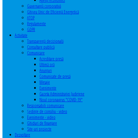
Agenţi economici
Guvernanță corporativă
Ghişeu Unic de Eficienţă Energetică
ATOP
Regulamente
GDPR
Activitate
Transparenţă decizională
Consultare publică
Comunicare
Acreditare presă
Ultimă oră
Anunţuri
Comunicate de presă
Mesaje
Evenimente
Gazeta Administraţiei Judeţene
Noul coronavirus "COVID-19"
Responsabili comunicare
Şedinţe de consiliu - video
Evenimente - video
Ghiduri de finanţare
Site-uri proiecte
Dezvoltare