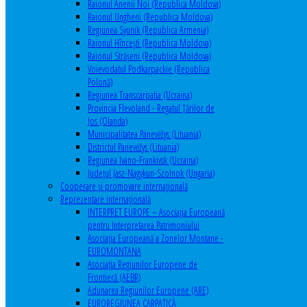
Raionul Anenii Noi (Republica Moldova)
Raionul Ungheni (Republica Moldova)
Regiunea Syunik (Republica Armenia)
Raionul Hîncești (Republica Moldova)
Raionul Străşeni (Republica Moldova)
Voievodatul Podkarpackie (Republica
Polonă)
Regiunea Transcarpatia (Ucraina)
Provincia Flevoland - Regatul Ţărilor de
Jos (Olanda)
Municipalitatea Panevėžys (Lituania)
Districtul Panevėžys (Lituania)
Regiunea Ivano-Frankivsk (Ucraina)
Judeţul Jasz-Nagykun-Szolnok (Ungaria)
Cooperare şi promovare internaţională
Reprezentare internaţională
INTERPRET EUROPE – Asociația Europeană
pentru Interpretarea Patrimoniului
Asociația Europeană a Zonelor Montane -
EUROMONTANA
Asociația Regiunilor Europene de
Frontieră (AEBR)
Adunarea Regiunilor Europene (ARE)
EUROREGIUNEA CARPATICĂ