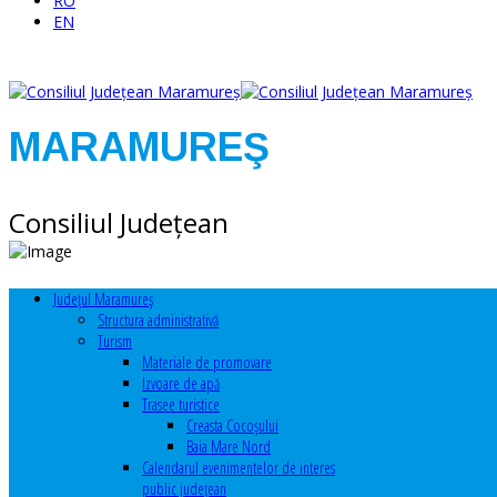
RO
EN
MARAMUREŞ
Consiliul Judeţean
Judeţul Maramureş
Structura administrativă
Turism
Materiale de promovare
Izvoare de apă
Trasee turistice
Creasta Cocoșului
Baia Mare Nord
Calendarul evenimentelor de interes
public judeţean