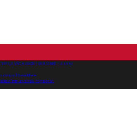
AJ CLUBUL VĂCARILOR (BAIA MARE - RECEA)
 municipiul Baia Mare
tatea într-un sediu temporar.