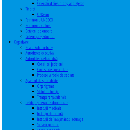
Calendarul târgurilor şi al pieţelor
Tineret
ONG-uri
Patrimoniu UNESCO
Patrimoniu cultural
Cetăţeni de onoare
Galeria președinților
Organizare
Palatul Administrativ
Autoritatea executivă
Autoritatea deliberativă
Consilieri judeţeni
Comisii de specialitate
Procese verbale de sedinte
Aparatul de specialitate
Organigrama
Statul de funcții
Transparență salarială
Instituţii şi servicii subordonate
Instituţii medicale
Instituţii de cultură
Instituţii de învăţământ şi educaţie
Servicii publice