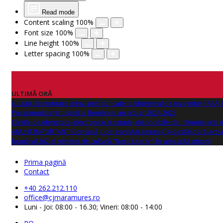
Read mode
Content scaling
100
%
Font size
100
%
Line height
100
%
Letter spacing
100
%
ULTIMĂ ORĂ
Lucrări de montare grinzi prefabricate la obiectivul de investitie PAS
Programul pentru școli al României an școlar 2024-2025
Cărțile de identitate electronice și simple, disponibile din 10 iunie și în
ANUNŢ IMPORTANT! Consiliul Județean Maramureș își desfășoară activi
Numărul 262 al revistei de cultură "Nord Literar" își așteaptă cititorii
Prima pagină
Contact
+40 262.212.110
office@cjmaramures.ro
Luni - Joi: 08:00 - 16.30; Vineri: 08:00 - 14:00