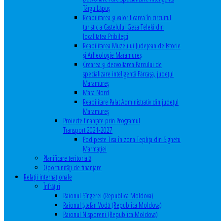
Târgu Lăpuș
Reabilitarea și valorificarea în circuitul
turistic a Castelului Geza Teleki din
localitatea Pribilești
Reabilitarea Muzeului Județean de Istorie
și Arheologie Maramureș
Crearea și dezvoltarea Parcului de
specializare inteligentă Fărcașa, județul
Maramureș
Mara Nord
Reabilitare Palat Administrativ din județul
Maramureș
Proiecte finanțate prin Programul
Transport 2021-2027
Pod peste Tisa în zona Teplița din Sighetu
Marmației
Planificare teritorială
Oportunităţi de finanţare
Relaţii internaţionale
Înfrăţiri
Raionul Sîngerei (Republica Moldova)
Raionul Ștefan Vodă (Republica Moldova)
Raionul Nisporeni (Republica Moldova)