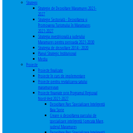
Strategii
Strategie de Dezvoltare Maramureș 2021-
2027
Strategie Sectorială - Dezvoltarea și
Promovarea Turismului în Maramureș
2021-2027
Strategia investiţională a județului
Maramureș pentru perioada 2021-2030
Strategia de dezvoltare 2014 - 2020
Planul Strategic Instituţional
Mediu
Proiecte
Proiecte finalizate
Proiecte în curs de implementare
Proiecte pentru revitalizarea satului
maramureşean
Proiecte finanțate prin Programul Regional
Nord-Vest 2021-2027
Dezvoltare Parc Specializare Inteligentă
Baia Sprie
Creare și dezvoltarea parcului de
specializare inteligentă Șomcuta Mare,
județul Maramureș
Dezvoltare Parc Specializare Inteligentă