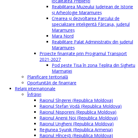
localitatea Pribilești
Reabilitarea Muzeului Județean de Istorie
și Arheologie Maramureș
Crearea și dezvoltarea Parcului de
specializare inteligentă Fărcașa, județul
Maramureș
Mara Nord
Reabilitare Palat Administrativ din județul
Maramureș
Proiecte finanțate prin Programul Transport
2021-2027
Pod peste Tisa în zona Teplița din Sighetu
Marmației
Planificare teritorială
Oportunităţi de finanţare
Relaţii internaţionale
Înfrăţiri
Raionul Sîngerei (Republica Moldova)
Raionul Ștefan Vodă (Republica Moldova)
Raionul Nisporeni (Republica Moldova)
Raionul Anenii Noi (Republica Moldova)
Raionul Ungheni (Republica Moldova)
Regiunea Syunik (Republica Armenia)
Raionul Hîncești (Republica Moldova)