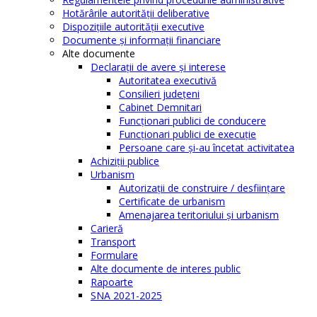
Hotărârile autorităţii deliberative
Dispoziţiile autorităţii executive
Documente şi informaţii financiare
Alte documente
Declaraţii de avere şi interese
Autoritatea executivă
Consilieri judeţeni
Cabinet Demnitari
Funcţionari publici de conducere
Funcționari publici de execuție
Persoane care şi-au încetat activitatea
Achiziţii publice
Urbanism
Autorizații de construire / desființare
Certificate de urbanism
Amenajarea teritoriului şi urbanism
Carieră
Transport
Formulare
Alte documente de interes public
Rapoarte
SNA 2021-2025