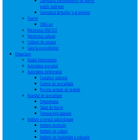
Calendarul evenimentelor de interes
public judeţean
Calendarul târgurilor şi al pieţelor
Tineret
ONG-uri
Patrimoniu UNESCO
Patrimoniu cultural
Cetăţeni de onoare
Galeria președinților
Organizare
Palatul Administrativ
Autoritatea executivă
Autoritatea deliberativă
Consilieri judeţeni
Comisii de specialitate
Procese verbale de sedinte
Aparatul de specialitate
Organigrama
Statul de funcții
Transparență salarială
Instituţii şi servicii subordonate
Instituţii medicale
Instituţii de cultură
Instituţii de învăţământ şi educaţie