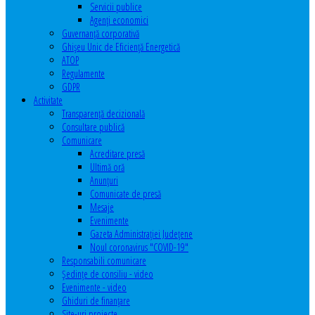
Servicii publice
Agenţi economici
Guvernanță corporativă
Ghişeu Unic de Eficienţă Energetică
ATOP
Regulamente
GDPR
Activitate
Transparenţă decizională
Consultare publică
Comunicare
Acreditare presă
Ultimă oră
Anunţuri
Comunicate de presă
Mesaje
Evenimente
Gazeta Administraţiei Judeţene
Noul coronavirus "COVID-19"
Responsabili comunicare
Şedinţe de consiliu - video
Evenimente - video
Ghiduri de finanţare
Site-uri proiecte