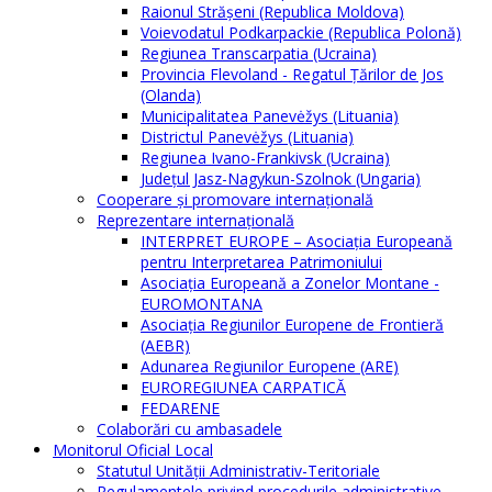
Raionul Străşeni (Republica Moldova)
Voievodatul Podkarpackie (Republica Polonă)
Regiunea Transcarpatia (Ucraina)
Provincia Flevoland - Regatul Ţărilor de Jos
(Olanda)
Municipalitatea Panevėžys (Lituania)
Districtul Panevėžys (Lituania)
Regiunea Ivano-Frankivsk (Ucraina)
Judeţul Jasz-Nagykun-Szolnok (Ungaria)
Cooperare şi promovare internaţională
Reprezentare internaţională
INTERPRET EUROPE – Asociația Europeană
pentru Interpretarea Patrimoniului
Asociația Europeană a Zonelor Montane -
EUROMONTANA
Asociația Regiunilor Europene de Frontieră
(AEBR)
Adunarea Regiunilor Europene (ARE)
EUROREGIUNEA CARPATICĂ
FEDARENE
Colaborări cu ambasadele
Monitorul Oficial Local
Statutul Unităţii Administrativ-Teritoriale
Regulamentele privind procedurile administrative