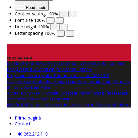
Read mode
Content scaling
100
%
Font size
100
%
Line height
100
%
Letter spacing
100
%
ULTIMĂ ORĂ
Lucrări de montare grinzi prefabricate la obiectivul de investitie
PASAJ CLUBUL VĂCARILOR (BAIA MARE - RECEA)
Programul pentru școli al României an școlar 2024-2025
Cărțile de identitate electronice și simple, disponibile din 10 iunie și
în municipiul Baia Mare
ANUNŢ IMPORTANT! Consiliul Județean Maramureș își desfășoară
activitatea într-un sediu temporar.
Numărul 262 al revistei de cultură "Nord Literar" își așteaptă cititorii
Prima pagină
Contact
+40 262.212.110