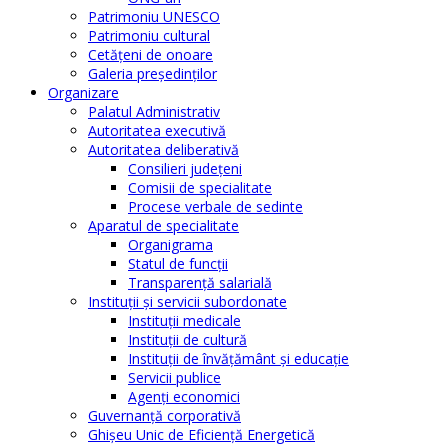
Patrimoniu UNESCO
Patrimoniu cultural
Cetăţeni de onoare
Galeria președinților
Organizare
Palatul Administrativ
Autoritatea executivă
Autoritatea deliberativă
Consilieri judeţeni
Comisii de specialitate
Procese verbale de sedinte
Aparatul de specialitate
Organigrama
Statul de funcții
Transparență salarială
Instituţii şi servicii subordonate
Instituţii medicale
Instituţii de cultură
Instituţii de învăţământ şi educaţie
Servicii publice
Agenţi economici
Guvernanță corporativă
Ghişeu Unic de Eficienţă Energetică