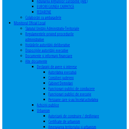
Adunarea Regiunilor Europene (ARE)
EUROREGIUNEA CARPATICĂ
FEDARENE
Colaborări cu ambasadele
Monitorul Oficial Local
Statutul Unităţii Administrativ-Teritoriale
Regulamentele privind procedurile
administrative
Hotărârile autorităţii deliberative
Dispoziţiile autorităţii executive
Documente şi informaţii financiare
Alte documente
Declaraţii de avere şi interese
Autoritatea executivă
Consilieri judeţeni
Cabinet Demnitari
Funcţionari publici de conducere
Funcționari publici de execuție
Persoane care şi-au încetat activitatea
Achiziţii publice
Urbanism
Autorizații de construire / desființare
Certificate de urbanism
Amenajarea teritoriului şi urbanism