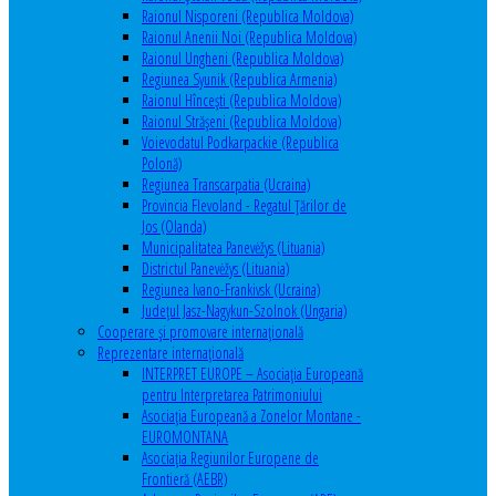
Raionul Nisporeni (Republica Moldova)
Raionul Anenii Noi (Republica Moldova)
Raionul Ungheni (Republica Moldova)
Regiunea Syunik (Republica Armenia)
Raionul Hîncești (Republica Moldova)
Raionul Străşeni (Republica Moldova)
Voievodatul Podkarpackie (Republica
Polonă)
Regiunea Transcarpatia (Ucraina)
Provincia Flevoland - Regatul Ţărilor de
Jos (Olanda)
Municipalitatea Panevėžys (Lituania)
Districtul Panevėžys (Lituania)
Regiunea Ivano-Frankivsk (Ucraina)
Judeţul Jasz-Nagykun-Szolnok (Ungaria)
Cooperare şi promovare internaţională
Reprezentare internaţională
INTERPRET EUROPE – Asociația Europeană
pentru Interpretarea Patrimoniului
Asociația Europeană a Zonelor Montane -
EUROMONTANA
Asociația Regiunilor Europene de
Frontieră (AEBR)