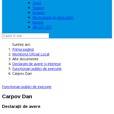
Carieră
Transport
Formulare
Alte documente de interes public
Rapoarte
SNA 2021-2025
Sunteți aici:
Prima pagină
Monitorul Oficial Local
Alte documente
Declaraţii de avere şi interese
Funcționari publici de execuție
Carpov Dan
Funcționari publici de execuție
Carpov Dan
Declarații de avere