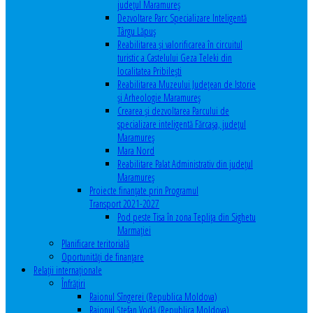
județul Maramureș
Dezvoltare Parc Specializare Inteligentă
Târgu Lăpuș
Reabilitarea și valorificarea în circuitul
turistic a Castelului Geza Teleki din
localitatea Pribilești
Reabilitarea Muzeului Județean de Istorie
și Arheologie Maramureș
Crearea și dezvoltarea Parcului de
specializare inteligentă Fărcașa, județul
Maramureș
Mara Nord
Reabilitare Palat Administrativ din județul
Maramureș
Proiecte finanțate prin Programul
Transport 2021-2027
Pod peste Tisa în zona Teplița din Sighetu
Marmației
Planificare teritorială
Oportunităţi de finanţare
Relaţii internaţionale
Înfrăţiri
Raionul Sîngerei (Republica Moldova)
Raionul Ștefan Vodă (Republica Moldova)