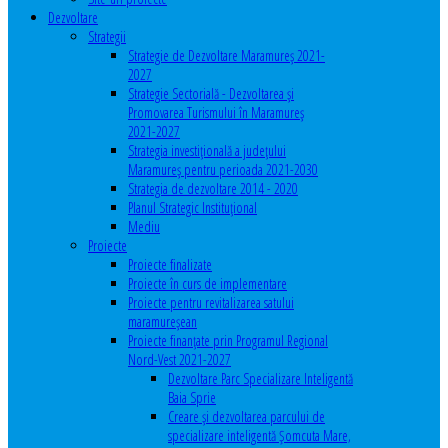
Dezvoltare
Strategii
Strategie de Dezvoltare Maramureș 2021-
2027
Strategie Sectorială - Dezvoltarea și
Promovarea Turismului în Maramureș
2021-2027
Strategia investiţională a județului
Maramureș pentru perioada 2021-2030
Strategia de dezvoltare 2014 - 2020
Planul Strategic Instituţional
Mediu
Proiecte
Proiecte finalizate
Proiecte în curs de implementare
Proiecte pentru revitalizarea satului
maramureşean
Proiecte finanțate prin Programul Regional
Nord-Vest 2021-2027
Dezvoltare Parc Specializare Inteligentă
Baia Sprie
Creare și dezvoltarea parcului de
specializare inteligentă Șomcuta Mare,