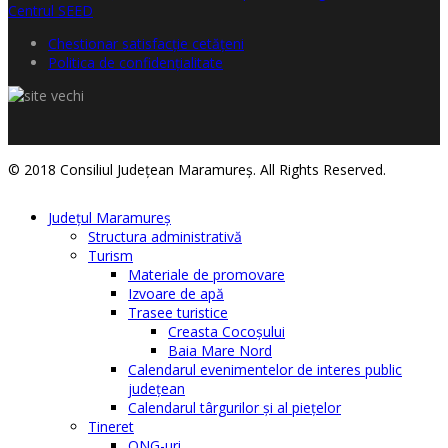
Chestionar satisfacţie cetăţeni
Politica de confidențialitate
© 2018 Consiliul Judeţean Maramureş. All Rights Reserved.
Judeţul Maramureş
Structura administrativă
Turism
Materiale de promovare
Izvoare de apă
Trasee turistice
Creasta Cocoșului
Baia Mare Nord
Calendarul evenimentelor de interes public
judeţean
Calendarul târgurilor şi al pieţelor
Tineret
ONG-uri