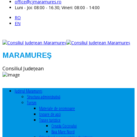
office@cjmaramures.ro
Luni - Joi: 08:00 - 16.30; Vineri: 08:00 - 14:00
RO
EN
MARAMUREŞ
Consiliul Judeţean
Judeţul Maramureş
Structura administrativă
Turism
Materiale de promovare
Izvoare de apă
Trasee turistice
Creasta Cocoșului
Baia Mare Nord