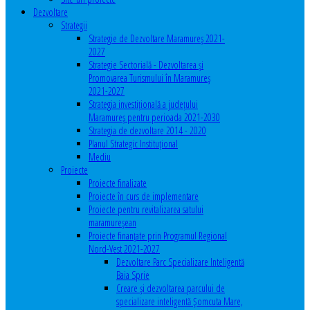
Dezvoltare
Strategii
Strategie de Dezvoltare Maramureș 2021-
2027
Strategie Sectorială - Dezvoltarea și
Promovarea Turismului în Maramureș
2021-2027
Strategia investiţională a județului
Maramureș pentru perioada 2021-2030
Strategia de dezvoltare 2014 - 2020
Planul Strategic Instituţional
Mediu
Proiecte
Proiecte finalizate
Proiecte în curs de implementare
Proiecte pentru revitalizarea satului
maramureşean
Proiecte finanțate prin Programul Regional
Nord-Vest 2021-2027
Dezvoltare Parc Specializare Inteligentă
Baia Sprie
Creare și dezvoltarea parcului de
specializare inteligentă Șomcuta Mare,