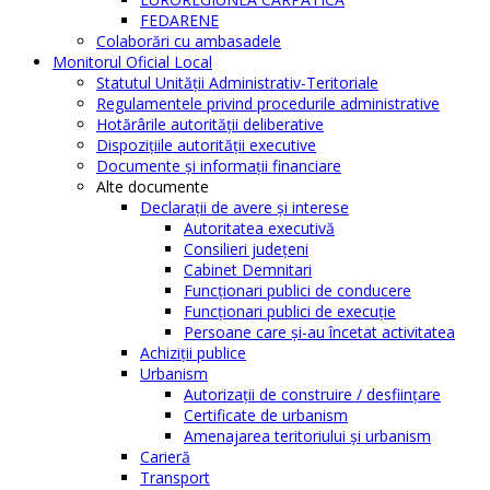
FEDARENE
Colaborări cu ambasadele
Monitorul Oficial Local
Statutul Unităţii Administrativ-Teritoriale
Regulamentele privind procedurile administrative
Hotărârile autorităţii deliberative
Dispoziţiile autorităţii executive
Documente şi informaţii financiare
Alte documente
Declaraţii de avere şi interese
Autoritatea executivă
Consilieri judeţeni
Cabinet Demnitari
Funcţionari publici de conducere
Funcționari publici de execuție
Persoane care şi-au încetat activitatea
Achiziţii publice
Urbanism
Autorizații de construire / desființare
Certificate de urbanism
Amenajarea teritoriului şi urbanism
Carieră
Transport