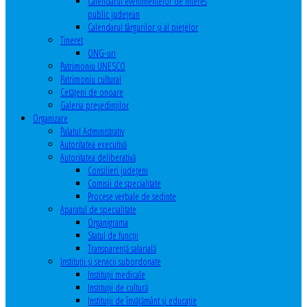
Calendarul evenimentelor de interes
public judeţean
Calendarul târgurilor şi al pieţelor
Tineret
ONG-uri
Patrimoniu UNESCO
Patrimoniu cultural
Cetăţeni de onoare
Galeria președinților
Organizare
Palatul Administrativ
Autoritatea executivă
Autoritatea deliberativă
Consilieri judeţeni
Comisii de specialitate
Procese verbale de sedinte
Aparatul de specialitate
Organigrama
Statul de funcții
Transparență salarială
Instituţii şi servicii subordonate
Instituţii medicale
Instituţii de cultură
Instituţii de învăţământ şi educaţie