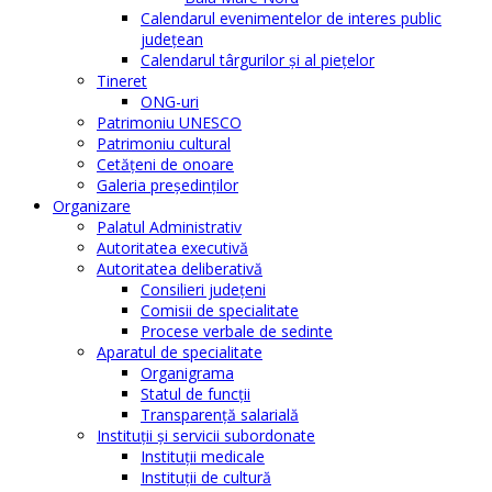
Calendarul evenimentelor de interes public
judeţean
Calendarul târgurilor şi al pieţelor
Tineret
ONG-uri
Patrimoniu UNESCO
Patrimoniu cultural
Cetăţeni de onoare
Galeria președinților
Organizare
Palatul Administrativ
Autoritatea executivă
Autoritatea deliberativă
Consilieri judeţeni
Comisii de specialitate
Procese verbale de sedinte
Aparatul de specialitate
Organigrama
Statul de funcții
Transparență salarială
Instituţii şi servicii subordonate
Instituţii medicale
Instituţii de cultură