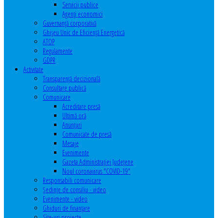
Servicii publice
Agenţi economici
Guvernanță corporativă
Ghişeu Unic de Eficienţă Energetică
ATOP
Regulamente
GDPR
Activitate
Transparenţă decizională
Consultare publică
Comunicare
Acreditare presă
Ultimă oră
Anunţuri
Comunicate de presă
Mesaje
Evenimente
Gazeta Administraţiei Judeţene
Noul coronavirus "COVID-19"
Responsabili comunicare
Şedinţe de consiliu - video
Evenimente - video
Ghiduri de finanţare
Site-uri proiecte