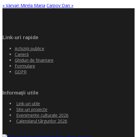
« Varvari Mirela Maria
Carpov Dan »
Link-uri rapide
Achiziţii publice
Carieră
Ghiduri de finanţare
Formulare
GDPR
Informaţii utile
Link-uri utile
Site-uri proiecte
Evenimente culturale 2026
Calendarul târgurilor 2026