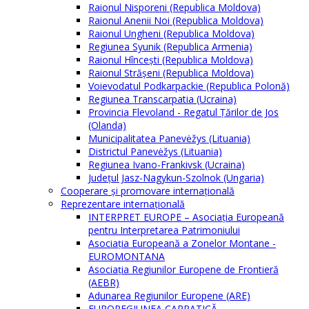
Raionul Nisporeni (Republica Moldova)
Raionul Anenii Noi (Republica Moldova)
Raionul Ungheni (Republica Moldova)
Regiunea Syunik (Republica Armenia)
Raionul Hîncești (Republica Moldova)
Raionul Străşeni (Republica Moldova)
Voievodatul Podkarpackie (Republica Polonă)
Regiunea Transcarpatia (Ucraina)
Provincia Flevoland - Regatul Ţărilor de Jos
(Olanda)
Municipalitatea Panevėžys (Lituania)
Districtul Panevėžys (Lituania)
Regiunea Ivano-Frankivsk (Ucraina)
Judeţul Jasz-Nagykun-Szolnok (Ungaria)
Cooperare şi promovare internaţională
Reprezentare internaţională
INTERPRET EUROPE – Asociația Europeană
pentru Interpretarea Patrimoniului
Asociația Europeană a Zonelor Montane -
EUROMONTANA
Asociația Regiunilor Europene de Frontieră
(AEBR)
Adunarea Regiunilor Europene (ARE)
EUROREGIUNEA CARPATICĂ