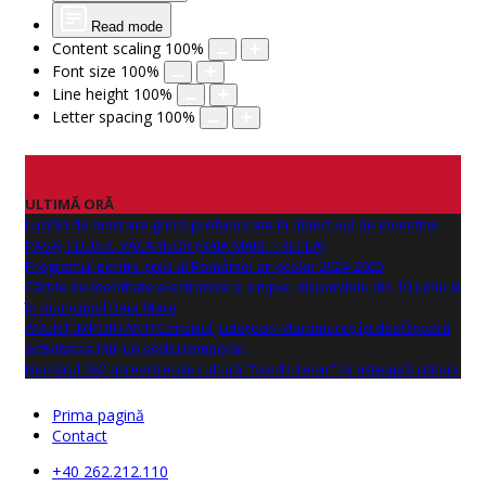
Read mode
Content scaling
100
%
Font size
100
%
Line height
100
%
Letter spacing
100
%
ULTIMĂ ORĂ
Lucrări de montare grinzi prefabricate la obiectivul de investitie
PASAJ CLUBUL VĂCARILOR (BAIA MARE - RECEA)
Programul pentru școli al României an școlar 2024-2025
Cărțile de identitate electronice și simple, disponibile din 10 iunie și
în municipiul Baia Mare
ANUNŢ IMPORTANT! Consiliul Județean Maramureș își desfășoară
activitatea într-un sediu temporar.
Numărul 262 al revistei de cultură "Nord Literar" își așteaptă cititorii
Prima pagină
Contact
+40 262.212.110