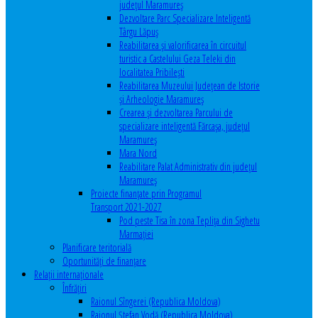
județul Maramureș
Dezvoltare Parc Specializare Inteligentă
Târgu Lăpuș
Reabilitarea și valorificarea în circuitul
turistic a Castelului Geza Teleki din
localitatea Pribilești
Reabilitarea Muzeului Județean de Istorie
și Arheologie Maramureș
Crearea și dezvoltarea Parcului de
specializare inteligentă Fărcașa, județul
Maramureș
Mara Nord
Reabilitare Palat Administrativ din județul
Maramureș
Proiecte finanțate prin Programul
Transport 2021-2027
Pod peste Tisa în zona Teplița din Sighetu
Marmației
Planificare teritorială
Oportunităţi de finanţare
Relaţii internaţionale
Înfrăţiri
Raionul Sîngerei (Republica Moldova)
Raionul Ștefan Vodă (Republica Moldova)