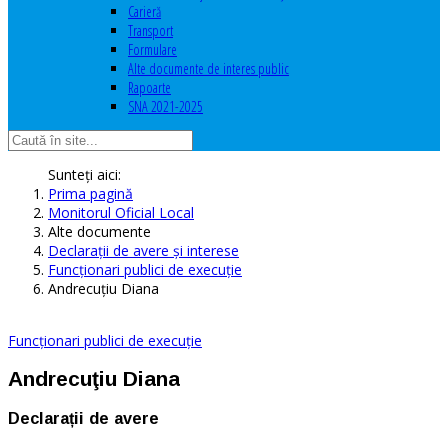
Carieră
Transport
Formulare
Alte documente de interes public
Rapoarte
SNA 2021-2025
Sunteți aici:
Prima pagină
Monitorul Oficial Local
Alte documente
Declaraţii de avere şi interese
Funcționari publici de execuție
Andrecuţiu Diana
Funcționari publici de execuție
Andrecuţiu Diana
Declarații de avere