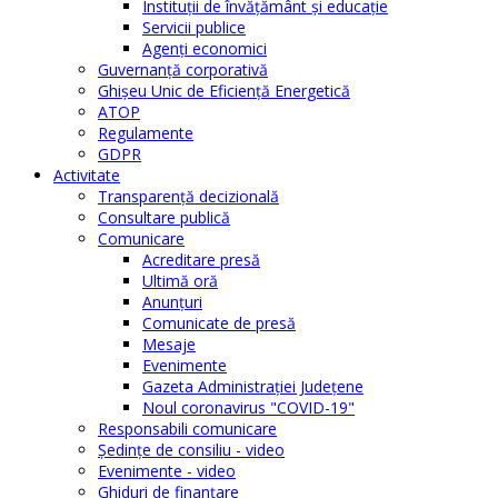
Instituţii de învăţământ şi educaţie
Servicii publice
Agenţi economici
Guvernanță corporativă
Ghişeu Unic de Eficienţă Energetică
ATOP
Regulamente
GDPR
Activitate
Transparenţă decizională
Consultare publică
Comunicare
Acreditare presă
Ultimă oră
Anunţuri
Comunicate de presă
Mesaje
Evenimente
Gazeta Administraţiei Judeţene
Noul coronavirus "COVID-19"
Responsabili comunicare
Şedinţe de consiliu - video
Evenimente - video
Ghiduri de finanţare