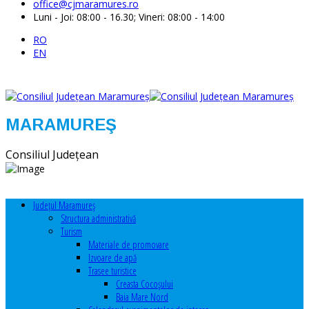
office@cjmaramures.ro
Luni - Joi: 08:00 - 16.30; Vineri: 08:00 - 14:00
RO
EN
MARAMUREŞ
Consiliul Judeţean
Judeţul Maramureş
Structura administrativă
Turism
Materiale de promovare
Izvoare de apă
Trasee turistice
Creasta Cocoșului
Baia Mare Nord