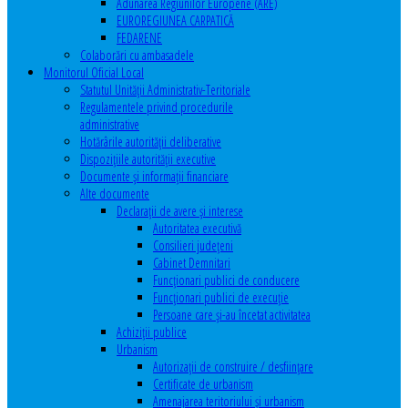
Adunarea Regiunilor Europene (ARE)
EUROREGIUNEA CARPATICĂ
FEDARENE
Colaborări cu ambasadele
Monitorul Oficial Local
Statutul Unităţii Administrativ-Teritoriale
Regulamentele privind procedurile
administrative
Hotărârile autorităţii deliberative
Dispoziţiile autorităţii executive
Documente şi informaţii financiare
Alte documente
Declaraţii de avere şi interese
Autoritatea executivă
Consilieri judeţeni
Cabinet Demnitari
Funcţionari publici de conducere
Funcționari publici de execuție
Persoane care şi-au încetat activitatea
Achiziţii publice
Urbanism
Autorizații de construire / desființare
Certificate de urbanism
Amenajarea teritoriului şi urbanism