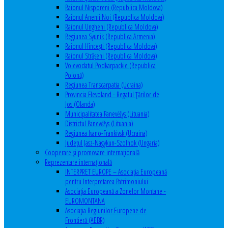
Raionul Nisporeni (Republica Moldova)
Raionul Anenii Noi (Republica Moldova)
Raionul Ungheni (Republica Moldova)
Regiunea Syunik (Republica Armenia)
Raionul Hîncești (Republica Moldova)
Raionul Străşeni (Republica Moldova)
Voievodatul Podkarpackie (Republica
Polonă)
Regiunea Transcarpatia (Ucraina)
Provincia Flevoland - Regatul Ţărilor de
Jos (Olanda)
Municipalitatea Panevėžys (Lituania)
Districtul Panevėžys (Lituania)
Regiunea Ivano-Frankivsk (Ucraina)
Judeţul Jasz-Nagykun-Szolnok (Ungaria)
Cooperare şi promovare internaţională
Reprezentare internaţională
INTERPRET EUROPE – Asociația Europeană
pentru Interpretarea Patrimoniului
Asociația Europeană a Zonelor Montane -
EUROMONTANA
Asociația Regiunilor Europene de
Frontieră (AEBR)