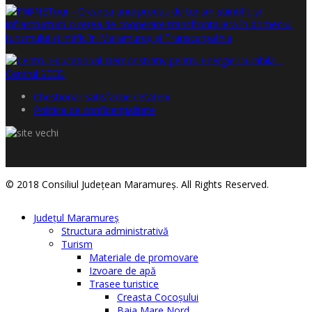
Chestionar satisfacţie cetăţeni
Politica de confidențialitate
© 2018 Consiliul Judeţean Maramureş. All Rights Reserved.
Judeţul Maramureş
Structura administrativă
Turism
Materiale de promovare
Izvoare de apă
Trasee turistice
Creasta Cocoșului
Baia Mare Nord