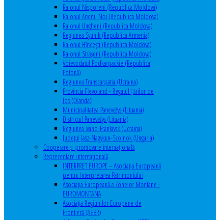
Raionul Nisporeni (Republica Moldova)
Raionul Anenii Noi (Republica Moldova)
Raionul Ungheni (Republica Moldova)
Regiunea Syunik (Republica Armenia)
Raionul Hîncești (Republica Moldova)
Raionul Străşeni (Republica Moldova)
Voievodatul Podkarpackie (Republica
Polonă)
Regiunea Transcarpatia (Ucraina)
Provincia Flevoland - Regatul Ţărilor de
Jos (Olanda)
Municipalitatea Panevėžys (Lituania)
Districtul Panevėžys (Lituania)
Regiunea Ivano-Frankivsk (Ucraina)
Judeţul Jasz-Nagykun-Szolnok (Ungaria)
Cooperare şi promovare internaţională
Reprezentare internaţională
INTERPRET EUROPE – Asociația Europeană
pentru Interpretarea Patrimoniului
Asociația Europeană a Zonelor Montane -
EUROMONTANA
Asociația Regiunilor Europene de
Frontieră (AEBR)