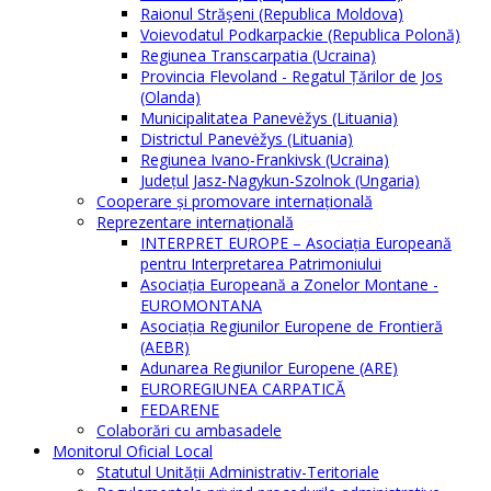
Raionul Străşeni (Republica Moldova)
Voievodatul Podkarpackie (Republica Polonă)
Regiunea Transcarpatia (Ucraina)
Provincia Flevoland - Regatul Ţărilor de Jos
(Olanda)
Municipalitatea Panevėžys (Lituania)
Districtul Panevėžys (Lituania)
Regiunea Ivano-Frankivsk (Ucraina)
Judeţul Jasz-Nagykun-Szolnok (Ungaria)
Cooperare şi promovare internaţională
Reprezentare internaţională
INTERPRET EUROPE – Asociația Europeană
pentru Interpretarea Patrimoniului
Asociația Europeană a Zonelor Montane -
EUROMONTANA
Asociația Regiunilor Europene de Frontieră
(AEBR)
Adunarea Regiunilor Europene (ARE)
EUROREGIUNEA CARPATICĂ
FEDARENE
Colaborări cu ambasadele
Monitorul Oficial Local
Statutul Unităţii Administrativ-Teritoriale