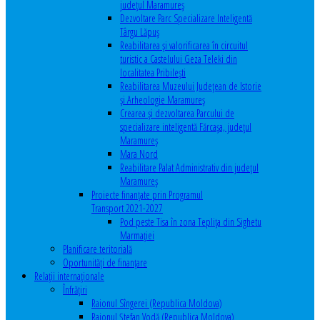
județul Maramureș
Dezvoltare Parc Specializare Inteligentă
Târgu Lăpuș
Reabilitarea și valorificarea în circuitul
turistic a Castelului Geza Teleki din
localitatea Pribilești
Reabilitarea Muzeului Județean de Istorie
și Arheologie Maramureș
Crearea și dezvoltarea Parcului de
specializare inteligentă Fărcașa, județul
Maramureș
Mara Nord
Reabilitare Palat Administrativ din județul
Maramureș
Proiecte finanțate prin Programul
Transport 2021-2027
Pod peste Tisa în zona Teplița din Sighetu
Marmației
Planificare teritorială
Oportunităţi de finanţare
Relaţii internaţionale
Înfrăţiri
Raionul Sîngerei (Republica Moldova)
Raionul Ștefan Vodă (Republica Moldova)