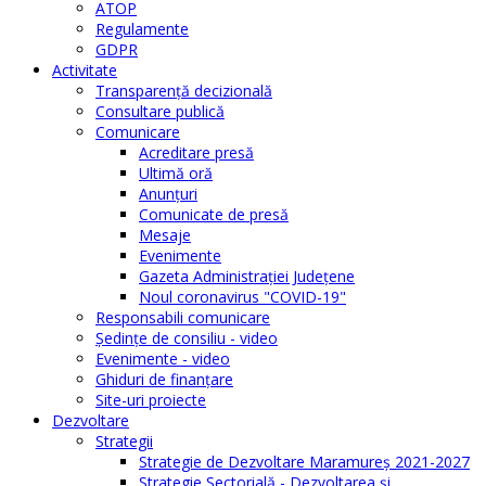
ATOP
Regulamente
GDPR
Activitate
Transparenţă decizională
Consultare publică
Comunicare
Acreditare presă
Ultimă oră
Anunţuri
Comunicate de presă
Mesaje
Evenimente
Gazeta Administraţiei Judeţene
Noul coronavirus "COVID-19"
Responsabili comunicare
Şedinţe de consiliu - video
Evenimente - video
Ghiduri de finanţare
Site-uri proiecte
Dezvoltare
Strategii
Strategie de Dezvoltare Maramureș 2021-2027
Strategie Sectorială - Dezvoltarea și