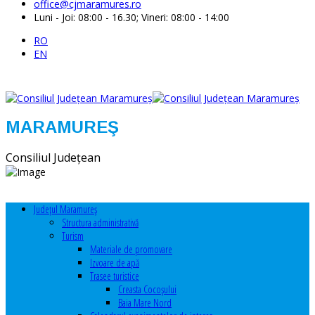
office@cjmaramures.ro
Luni - Joi: 08:00 - 16.30; Vineri: 08:00 - 14:00
RO
EN
MARAMUREŞ
Consiliul Judeţean
Judeţul Maramureş
Structura administrativă
Turism
Materiale de promovare
Izvoare de apă
Trasee turistice
Creasta Cocoșului
Baia Mare Nord