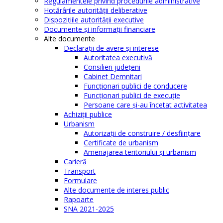
Regulamentele privind procedurile administrative
Hotărârile autorităţii deliberative
Dispoziţiile autorităţii executive
Documente şi informaţii financiare
Alte documente
Declaraţii de avere şi interese
Autoritatea executivă
Consilieri judeţeni
Cabinet Demnitari
Funcţionari publici de conducere
Funcționari publici de execuție
Persoane care şi-au încetat activitatea
Achiziţii publice
Urbanism
Autorizații de construire / desființare
Certificate de urbanism
Amenajarea teritoriului şi urbanism
Carieră
Transport
Formulare
Alte documente de interes public
Rapoarte
SNA 2021-2025