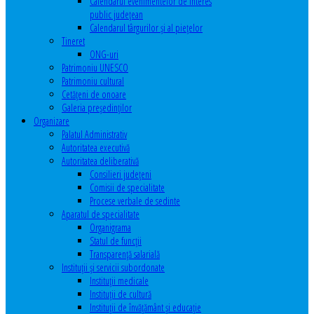
Calendarul evenimentelor de interes
public judeţean
Calendarul târgurilor şi al pieţelor
Tineret
ONG-uri
Patrimoniu UNESCO
Patrimoniu cultural
Cetăţeni de onoare
Galeria președinților
Organizare
Palatul Administrativ
Autoritatea executivă
Autoritatea deliberativă
Consilieri judeţeni
Comisii de specialitate
Procese verbale de sedinte
Aparatul de specialitate
Organigrama
Statul de funcții
Transparență salarială
Instituţii şi servicii subordonate
Instituţii medicale
Instituţii de cultură
Instituţii de învăţământ şi educaţie