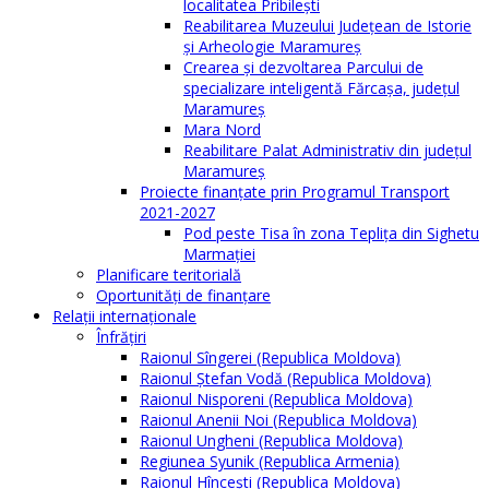
localitatea Pribilești
Reabilitarea Muzeului Județean de Istorie
și Arheologie Maramureș
Crearea și dezvoltarea Parcului de
specializare inteligentă Fărcașa, județul
Maramureș
Mara Nord
Reabilitare Palat Administrativ din județul
Maramureș
Proiecte finanțate prin Programul Transport
2021-2027
Pod peste Tisa în zona Teplița din Sighetu
Marmației
Planificare teritorială
Oportunităţi de finanţare
Relaţii internaţionale
Înfrăţiri
Raionul Sîngerei (Republica Moldova)
Raionul Ștefan Vodă (Republica Moldova)
Raionul Nisporeni (Republica Moldova)
Raionul Anenii Noi (Republica Moldova)
Raionul Ungheni (Republica Moldova)
Regiunea Syunik (Republica Armenia)
Raionul Hîncești (Republica Moldova)