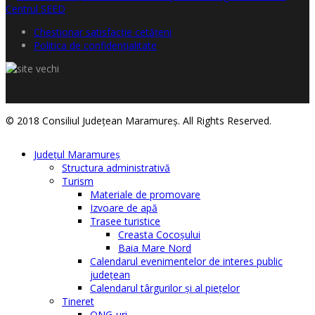
Chestionar satisfacţie cetăţeni
Politica de confidențialitate
© 2018 Consiliul Judeţean Maramureş. All Rights Reserved.
Judeţul Maramureş
Structura administrativă
Turism
Materiale de promovare
Izvoare de apă
Trasee turistice
Creasta Cocoșului
Baia Mare Nord
Calendarul evenimentelor de interes public
judeţean
Calendarul târgurilor şi al pieţelor
Tineret
ONG-uri