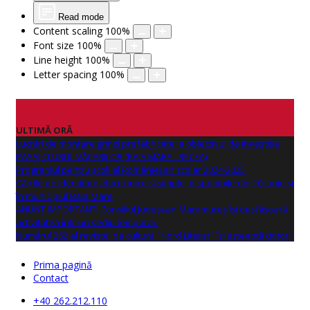
Read mode
Content scaling
100
%
Font size
100
%
Line height
100
%
Letter spacing
100
%
ULTIMĂ ORĂ
Lucrări de montare grinzi prefabricate la obiectivul de investitie
PASAJ CLUBUL VĂCARILOR (BAIA MARE - RECEA)
Programul pentru școli al României an școlar 2024-2025
Cărțile de identitate electronice și simple, disponibile din 10 iunie și
în municipiul Baia Mare
ANUNŢ IMPORTANT! Consiliul Județean Maramureș își desfășoară
activitatea într-un sediu temporar.
Numărul 262 al revistei de cultură "Nord Literar" își așteaptă cititorii
Prima pagină
Contact
+40 262.212.110