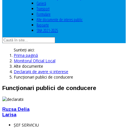
Carieră
Transport
Formulare
Alte documente de interes public
Rapoarte
SNA 2021-2025
Sunteți aici:
Prima pagină
Monitorul Oficial Local
Alte documente
Declaraţii de avere şi interese
Funcţionari publici de conducere
Funcţionari publici de conducere
Ruzsa Delia
Larisa
ŞEF SERVICIU