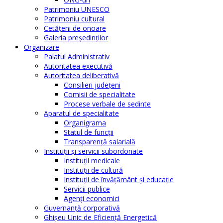
Patrimoniu UNESCO
Patrimoniu cultural
Cetăţeni de onoare
Galeria președinților
Organizare
Palatul Administrativ
Autoritatea executivă
Autoritatea deliberativă
Consilieri judeţeni
Comisii de specialitate
Procese verbale de sedinte
Aparatul de specialitate
Organigrama
Statul de funcții
Transparență salarială
Instituţii şi servicii subordonate
Instituţii medicale
Instituţii de cultură
Instituţii de învăţământ şi educaţie
Servicii publice
Agenţi economici
Guvernanță corporativă
Ghişeu Unic de Eficienţă Energetică