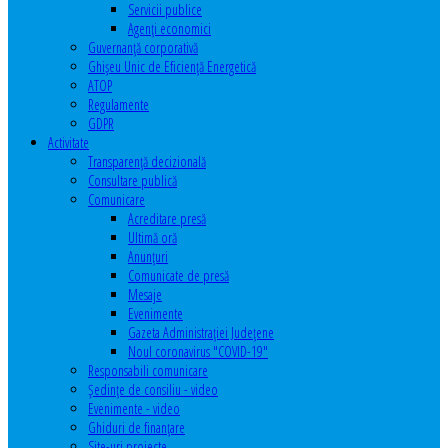
Servicii publice
Agenţi economici
Guvernanță corporativă
Ghişeu Unic de Eficienţă Energetică
ATOP
Regulamente
GDPR
Activitate
Transparenţă decizională
Consultare publică
Comunicare
Acreditare presă
Ultimă oră
Anunţuri
Comunicate de presă
Mesaje
Evenimente
Gazeta Administraţiei Judeţene
Noul coronavirus "COVID-19"
Responsabili comunicare
Şedinţe de consiliu - video
Evenimente - video
Ghiduri de finanţare
Site-uri proiecte