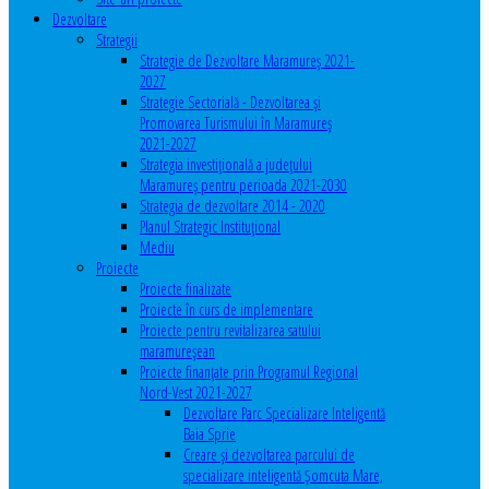
Dezvoltare
Strategii
Strategie de Dezvoltare Maramureș 2021-
2027
Strategie Sectorială - Dezvoltarea și
Promovarea Turismului în Maramureș
2021-2027
Strategia investiţională a județului
Maramureș pentru perioada 2021-2030
Strategia de dezvoltare 2014 - 2020
Planul Strategic Instituţional
Mediu
Proiecte
Proiecte finalizate
Proiecte în curs de implementare
Proiecte pentru revitalizarea satului
maramureşean
Proiecte finanțate prin Programul Regional
Nord-Vest 2021-2027
Dezvoltare Parc Specializare Inteligentă
Baia Sprie
Creare și dezvoltarea parcului de
specializare inteligentă Șomcuta Mare,