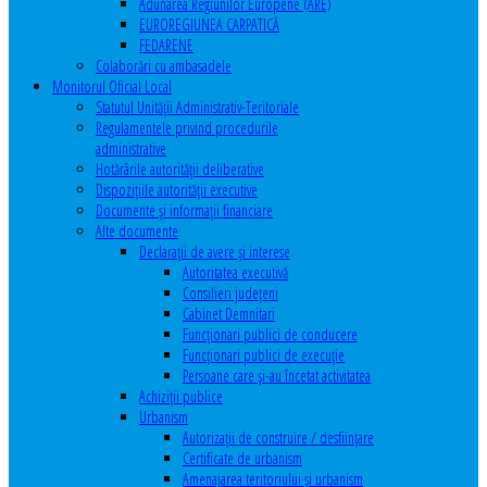
Adunarea Regiunilor Europene (ARE)
EUROREGIUNEA CARPATICĂ
FEDARENE
Colaborări cu ambasadele
Monitorul Oficial Local
Statutul Unităţii Administrativ-Teritoriale
Regulamentele privind procedurile
administrative
Hotărârile autorităţii deliberative
Dispoziţiile autorităţii executive
Documente şi informaţii financiare
Alte documente
Declaraţii de avere şi interese
Autoritatea executivă
Consilieri judeţeni
Cabinet Demnitari
Funcţionari publici de conducere
Funcționari publici de execuție
Persoane care şi-au încetat activitatea
Achiziţii publice
Urbanism
Autorizații de construire / desființare
Certificate de urbanism
Amenajarea teritoriului şi urbanism