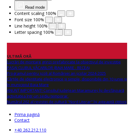
Read mode
Content scaling
100
%
Font size
100
%
Line height
100
%
Letter spacing
100
%
ULTIMĂ ORĂ
Lucrări de montare grinzi prefabricate la obiectivul de investitie
PASAJ CLUBUL VĂCARILOR (BAIA MARE - RECEA)
Programul pentru școli al României an școlar 2024-2025
Cărțile de identitate electronice și simple, disponibile din 10 iunie și
în municipiul Baia Mare
ANUNŢ IMPORTANT! Consiliul Județean Maramureș își desfășoară
activitatea într-un sediu temporar.
Numărul 262 al revistei de cultură "Nord Literar" își așteaptă cititorii
Prima pagină
Contact
+40 262.212.110