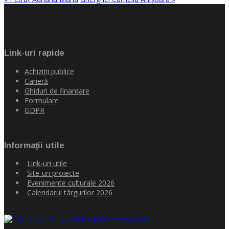
Link-uri rapide
Achiziţii publice
Carieră
Ghiduri de finanţare
Formulare
GDPR
Informaţii utile
Link-uri utile
Site-uri proiecte
Evenimente culturale 2026
Calendarul târgurilor 2026