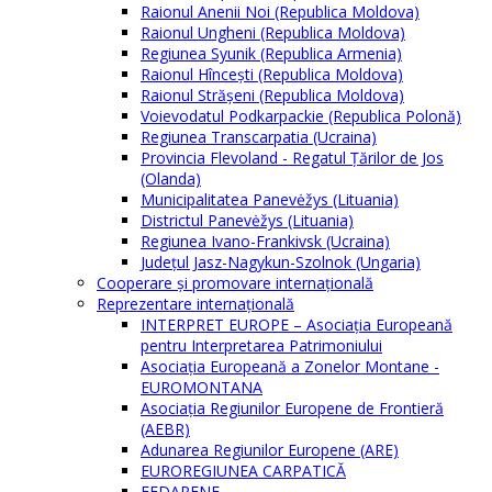
Raionul Anenii Noi (Republica Moldova)
Raionul Ungheni (Republica Moldova)
Regiunea Syunik (Republica Armenia)
Raionul Hîncești (Republica Moldova)
Raionul Străşeni (Republica Moldova)
Voievodatul Podkarpackie (Republica Polonă)
Regiunea Transcarpatia (Ucraina)
Provincia Flevoland - Regatul Ţărilor de Jos
(Olanda)
Municipalitatea Panevėžys (Lituania)
Districtul Panevėžys (Lituania)
Regiunea Ivano-Frankivsk (Ucraina)
Judeţul Jasz-Nagykun-Szolnok (Ungaria)
Cooperare şi promovare internaţională
Reprezentare internaţională
INTERPRET EUROPE – Asociația Europeană
pentru Interpretarea Patrimoniului
Asociația Europeană a Zonelor Montane -
EUROMONTANA
Asociația Regiunilor Europene de Frontieră
(AEBR)
Adunarea Regiunilor Europene (ARE)
EUROREGIUNEA CARPATICĂ
FEDARENE