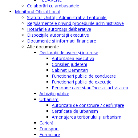
Colaborări cu ambasadele
Monitorul Oficial Local
Statutul Unităţii Administrativ-Teritoriale
Regulamentele privind procedurile administrative
Hotărârile autorităţii deliberative
Dispoziţiile autorităţii executive
Documente şi informaţii financiare
Alte documente
Declaraţii de avere şi interese
Autoritatea executivă
Consilieri judeţeni
Cabinet Demnitari
Funcţionari publici de conducere
Funcționari publici de execuție
Persoane care şi-au încetat activitatea
Achiziţii publice
Urbanism
Autorizații de construire / desființare
Certificate de urbanism
Amenajarea teritoriului şi urbanism
Carieră
Transport
Formulare