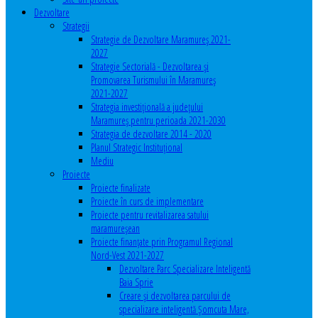
Dezvoltare
Strategii
Strategie de Dezvoltare Maramureș 2021-
2027
Strategie Sectorială - Dezvoltarea și
Promovarea Turismului în Maramureș
2021-2027
Strategia investiţională a județului
Maramureș pentru perioada 2021-2030
Strategia de dezvoltare 2014 - 2020
Planul Strategic Instituţional
Mediu
Proiecte
Proiecte finalizate
Proiecte în curs de implementare
Proiecte pentru revitalizarea satului
maramureşean
Proiecte finanțate prin Programul Regional
Nord-Vest 2021-2027
Dezvoltare Parc Specializare Inteligentă
Baia Sprie
Creare și dezvoltarea parcului de
specializare inteligentă Șomcuta Mare,