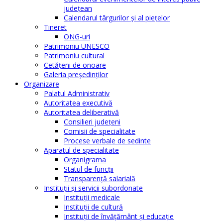
judeţean
Calendarul târgurilor şi al pieţelor
Tineret
ONG-uri
Patrimoniu UNESCO
Patrimoniu cultural
Cetăţeni de onoare
Galeria președinților
Organizare
Palatul Administrativ
Autoritatea executivă
Autoritatea deliberativă
Consilieri judeţeni
Comisii de specialitate
Procese verbale de sedinte
Aparatul de specialitate
Organigrama
Statul de funcții
Transparență salarială
Instituţii şi servicii subordonate
Instituţii medicale
Instituţii de cultură
Instituţii de învăţământ şi educaţie