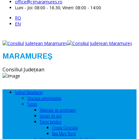
office@cjmaramures.ro
Luni - Joi: 08:00 - 16.30; Vineri: 08:00 - 14:00
RO
EN
MARAMUREŞ
Consiliul Judeţean
Judeţul Maramureş
Structura administrativă
Turism
Materiale de promovare
Izvoare de apă
Trasee turistice
Creasta Cocoșului
Baia Mare Nord