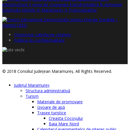
Chestionar satisfacţie cetăţeni
Politica de confidențialitate
© 2018 Consiliul Judeţean Maramureş. All Rights Reserved.
Judeţul Maramureş
Structura administrativă
Turism
Materiale de promovare
Izvoare de apă
Trasee turistice
Creasta Cocoșului
Baia Mare Nord
Calendarul evenimentelor de interes public