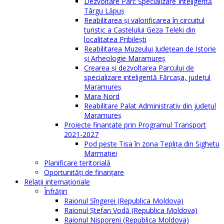
Dezvoltare Parc Specializare Inteligentă
Târgu Lăpuș
Reabilitarea și valorificarea în circuitul
turistic a Castelului Geza Teleki din
localitatea Pribilești
Reabilitarea Muzeului Județean de Istorie
și Arheologie Maramureș
Crearea și dezvoltarea Parcului de
specializare inteligentă Fărcașa, județul
Maramureș
Mara Nord
Reabilitare Palat Administrativ din județul
Maramureș
Proiecte finanțate prin Programul Transport
2021-2027
Pod peste Tisa în zona Teplița din Sighetu
Marmației
Planificare teritorială
Oportunităţi de finanţare
Relaţii internaţionale
Înfrăţiri
Raionul Sîngerei (Republica Moldova)
Raionul Ștefan Vodă (Republica Moldova)
Raionul Nisporeni (Republica Moldova)