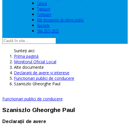
Carieră
Transport
Formulare
Alte documente de interes public
Rapoarte
SNA 2021-2025
Sunteți aici:
Prima pagină
Monitorul Oficial Local
Alte documente
Declaraţii de avere şi interese
Funcţionari publici de conducere
Szaniszlo Gheorghe Paul
Funcţionari publici de conducere
Szaniszlo Gheorghe Paul
Declarații de avere