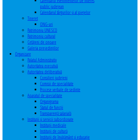
Calendarul evenimentelor de interes
public judeţean
Calendarul târgurilor şi al pieţelor
Tineret
ONG-uri
Patrimoniu UNESCO
Patrimoniu cultural
Cetăţeni de onoare
Galeria președinților
Organizare
Palatul Administrativ
Autoritatea executivă
Autoritatea deliberativă
Consilieri judeţeni
Comisii de specialitate
Procese verbale de sedinte
Aparatul de specialitate
Organigrama
Statul de funcții
Transparență salarială
Instituţii şi servicii subordonate
Instituţii medicale
Instituţii de cultură
Instituţii de învăţământ şi educaţie