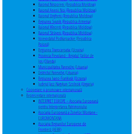
Raionul Nisporeni (Republica Moldova)
Raionul Anenii Noi (Republica Moldova)
Raionul Ungheni (Republica Moldova)
Regiunea Syunik (Republica Armenia)
Raionul Hîncești (Republica Moldova)
Raionul Străşeni (Republica Moldova)
Voievodatul Podkarpackie (Republica
Polonă)
Regiunea Transcarpatia (Ucraina)
Provincia Flevoland - Regatul Ţărilor de
Jos (Olanda)
Municipalitatea Panevėžys (Lituania)
Districtul Panevėžys (Lituania)
Regiunea Ivano-Frankivsk (Ucraina)
Judeţul Jasz-Nagykun-Szolnok (Ungaria)
Cooperare şi promovare internaţională
Reprezentare internaţională
INTERPRET EUROPE – Asociația Europeană
pentru Interpretarea Patrimoniului
Asociația Europeană a Zonelor Montane -
EUROMONTANA
Asociația Regiunilor Europene de
Frontieră (AEBR)