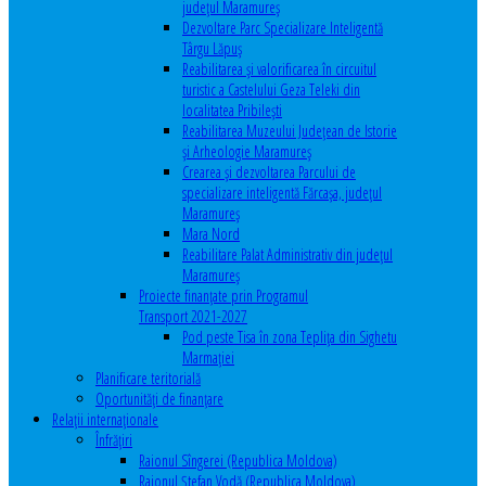
județul Maramureș
Dezvoltare Parc Specializare Inteligentă
Târgu Lăpuș
Reabilitarea și valorificarea în circuitul
turistic a Castelului Geza Teleki din
localitatea Pribilești
Reabilitarea Muzeului Județean de Istorie
și Arheologie Maramureș
Crearea și dezvoltarea Parcului de
specializare inteligentă Fărcașa, județul
Maramureș
Mara Nord
Reabilitare Palat Administrativ din județul
Maramureș
Proiecte finanțate prin Programul
Transport 2021-2027
Pod peste Tisa în zona Teplița din Sighetu
Marmației
Planificare teritorială
Oportunităţi de finanţare
Relaţii internaţionale
Înfrăţiri
Raionul Sîngerei (Republica Moldova)
Raionul Ștefan Vodă (Republica Moldova)