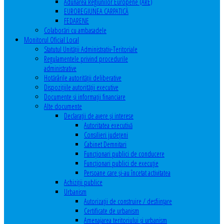
Adunarea Regiunilor Europene (ARE)
EUROREGIUNEA CARPATICĂ
FEDARENE
Colaborări cu ambasadele
Monitorul Oficial Local
Statutul Unităţii Administrativ-Teritoriale
Regulamentele privind procedurile
administrative
Hotărârile autorităţii deliberative
Dispoziţiile autorităţii executive
Documente şi informaţii financiare
Alte documente
Declaraţii de avere şi interese
Autoritatea executivă
Consilieri judeţeni
Cabinet Demnitari
Funcţionari publici de conducere
Funcționari publici de execuție
Persoane care şi-au încetat activitatea
Achiziţii publice
Urbanism
Autorizații de construire / desființare
Certificate de urbanism
Amenajarea teritoriului şi urbanism