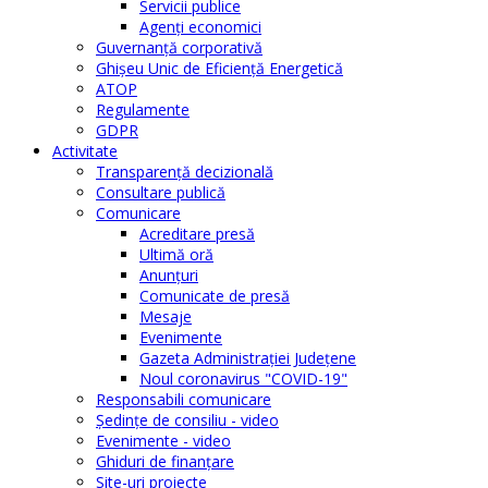
Servicii publice
Agenţi economici
Guvernanță corporativă
Ghişeu Unic de Eficienţă Energetică
ATOP
Regulamente
GDPR
Activitate
Transparenţă decizională
Consultare publică
Comunicare
Acreditare presă
Ultimă oră
Anunţuri
Comunicate de presă
Mesaje
Evenimente
Gazeta Administraţiei Judeţene
Noul coronavirus "COVID-19"
Responsabili comunicare
Şedinţe de consiliu - video
Evenimente - video
Ghiduri de finanţare
Site-uri proiecte