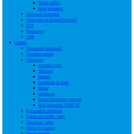
Servicii publice
Agenţi economici
Guvernanță corporativă
Ghişeu Unic de Eficienţă Energetică
ATOP
Regulamente
GDPR
Activitate
Transparenţă decizională
Consultare publică
Comunicare
Acreditare presă
Ultimă oră
Anunţuri
Comunicate de presă
Mesaje
Evenimente
Gazeta Administraţiei Judeţene
Noul coronavirus "COVID-19"
Responsabili comunicare
Şedinţe de consiliu - video
Evenimente - video
Ghiduri de finanţare
Site-uri proiecte