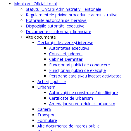
Monitorul Oficial Local
Statutul Unităţii Administrativ-Teritoriale
Regulamentele privind procedurile administrative
Hotărârile autorităţii deliberative
Dispoziţiile autorităţii executive
Documente şi informaţii financiare
Alte documente
Declaraţii de avere şi interese
Autoritatea executivă
Consilieri judeţeni
Cabinet Demnitari
Funcţionari publici de conducere
Funcționari publici de execuție
Persoane care şi-au încetat activitatea
Achiziţii publice
Urbanism
Autorizații de construire / desființare
Certificate de urbanism
Amenajarea teritoriului şi urbanism
Carieră
Transport
Formulare
Alte documente de interes public