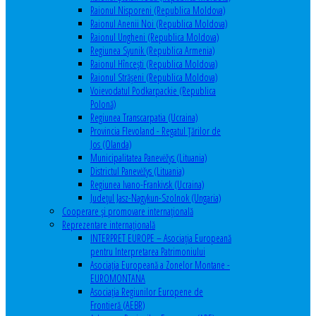
Raionul Nisporeni (Republica Moldova)
Raionul Anenii Noi (Republica Moldova)
Raionul Ungheni (Republica Moldova)
Regiunea Syunik (Republica Armenia)
Raionul Hîncești (Republica Moldova)
Raionul Străşeni (Republica Moldova)
Voievodatul Podkarpackie (Republica
Polonă)
Regiunea Transcarpatia (Ucraina)
Provincia Flevoland - Regatul Ţărilor de
Jos (Olanda)
Municipalitatea Panevėžys (Lituania)
Districtul Panevėžys (Lituania)
Regiunea Ivano-Frankivsk (Ucraina)
Judeţul Jasz-Nagykun-Szolnok (Ungaria)
Cooperare şi promovare internaţională
Reprezentare internaţională
INTERPRET EUROPE – Asociația Europeană
pentru Interpretarea Patrimoniului
Asociația Europeană a Zonelor Montane -
EUROMONTANA
Asociația Regiunilor Europene de
Frontieră (AEBR)