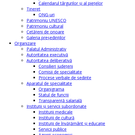
Calendarul târgurilor şi al pieţelor
Tineret
ONG-uri
Patrimoniu UNESCO
Patrimoniu cultural
Cetăţeni de onoare
Galeria președinților
Organizare
Palatul Administrativ
Autoritatea executivă
Autoritatea deliberativă
Consilieri judeţeni
Comisii de specialitate
Procese verbale de sedinte
Aparatul de specialitate
Organigrama
Statul de funcții
Transparență salarială
Instituţii şi servicii subordonate
Instituţii medicale
Instituţii de cultură
Instituţii de învăţământ şi educaţie
Servicii publice
Agenţi economici