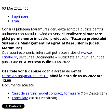
03 Mai 2022
466
Imprimare
Email
Consiliul Județean Maramureș derulează achiziția publică pentru
atribuirea contractului având ca
Servicii realizare și montare
plăci permanente în cadrul proiectului ”Fazarea proiectului
Sistem de Management Integrat al Deșeurilor în Județul
Maramureș”
.
Operatorii economici interesați pot accesa site-ul
www.e-
licitatie.ro
, sectiunea Documente – Publicitate anunțuri, anunț de
publicitate nr.
ADV1289035 din 03.05.2022
.
Ofertele vor fi depuse
doar la adresa de e-mail:
camelia.stan@maramures.ro
,
până la data de 09.05.2022 ora
12:00
.
Documente ataşate
Caiet de sarcini, model contract, formulare
(164 Descărcări)
Formulare
(1626 Descărcări)