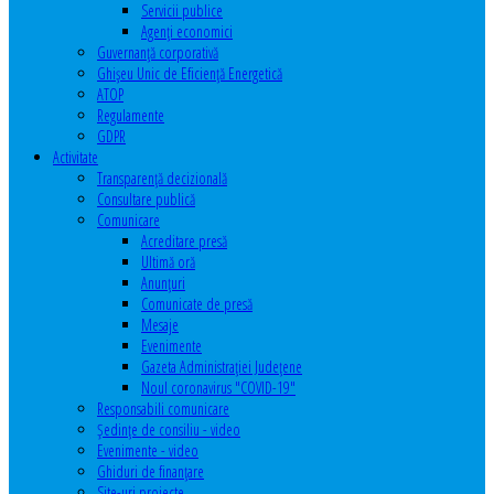
Servicii publice
Agenţi economici
Guvernanță corporativă
Ghişeu Unic de Eficienţă Energetică
ATOP
Regulamente
GDPR
Activitate
Transparenţă decizională
Consultare publică
Comunicare
Acreditare presă
Ultimă oră
Anunţuri
Comunicate de presă
Mesaje
Evenimente
Gazeta Administraţiei Judeţene
Noul coronavirus "COVID-19"
Responsabili comunicare
Şedinţe de consiliu - video
Evenimente - video
Ghiduri de finanţare
Site-uri proiecte