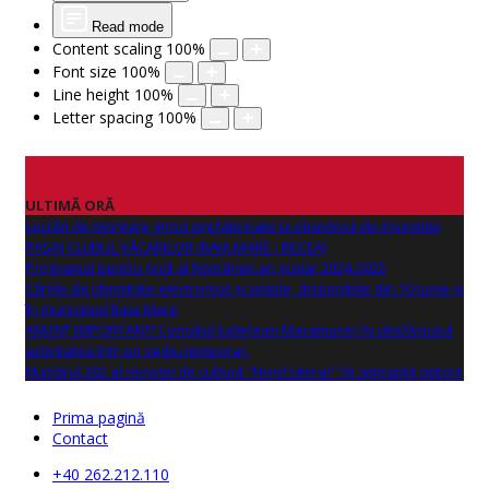
Read mode
Content scaling
100
%
Font size
100
%
Line height
100
%
Letter spacing
100
%
ULTIMĂ ORĂ
Lucrări de montare grinzi prefabricate la obiectivul de investitie
PASAJ CLUBUL VĂCARILOR (BAIA MARE - RECEA)
Programul pentru școli al României an școlar 2024-2025
Cărțile de identitate electronice și simple, disponibile din 10 iunie și
în municipiul Baia Mare
ANUNŢ IMPORTANT! Consiliul Județean Maramureș își desfășoară
activitatea într-un sediu temporar.
Numărul 262 al revistei de cultură "Nord Literar" își așteaptă cititorii
Prima pagină
Contact
+40 262.212.110