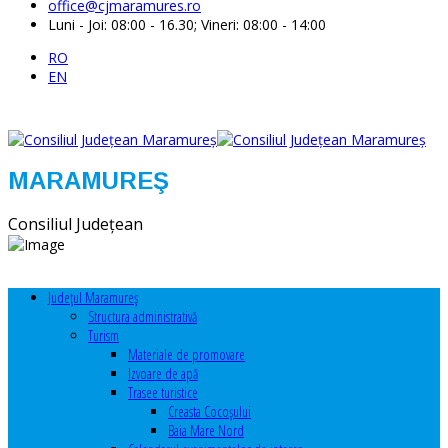
office@cjmaramures.ro
Luni - Joi: 08:00 - 16.30; Vineri: 08:00 - 14:00
RO
EN
MARAMUREŞ
Consiliul Judeţean
Judeţul Maramureş
Structura administrativă
Turism
Materiale de promovare
Izvoare de apă
Trasee turistice
Creasta Cocoșului
Baia Mare Nord