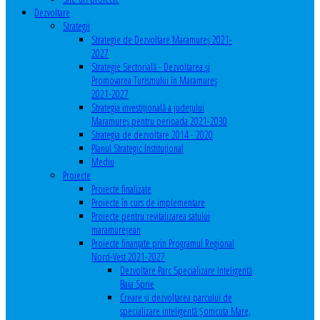
Dezvoltare
Strategii
Strategie de Dezvoltare Maramureș 2021-
2027
Strategie Sectorială - Dezvoltarea și
Promovarea Turismului în Maramureș
2021-2027
Strategia investiţională a județului
Maramureș pentru perioada 2021-2030
Strategia de dezvoltare 2014 - 2020
Planul Strategic Instituţional
Mediu
Proiecte
Proiecte finalizate
Proiecte în curs de implementare
Proiecte pentru revitalizarea satului
maramureşean
Proiecte finanțate prin Programul Regional
Nord-Vest 2021-2027
Dezvoltare Parc Specializare Inteligentă
Baia Sprie
Creare și dezvoltarea parcului de
specializare inteligentă Șomcuta Mare,