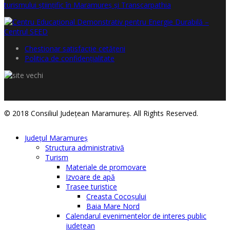
Chestionar satisfacţie cetăţeni
Politica de confidențialitate
© 2018 Consiliul Judeţean Maramureş. All Rights Reserved.
Judeţul Maramureş
Structura administrativă
Turism
Materiale de promovare
Izvoare de apă
Trasee turistice
Creasta Cocoșului
Baia Mare Nord
Calendarul evenimentelor de interes public
judeţean