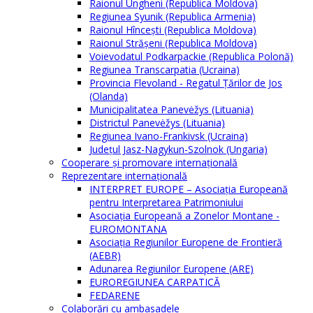
Raionul Ungheni (Republica Moldova)
Regiunea Syunik (Republica Armenia)
Raionul Hîncești (Republica Moldova)
Raionul Străşeni (Republica Moldova)
Voievodatul Podkarpackie (Republica Polonă)
Regiunea Transcarpatia (Ucraina)
Provincia Flevoland - Regatul Ţărilor de Jos
(Olanda)
Municipalitatea Panevėžys (Lituania)
Districtul Panevėžys (Lituania)
Regiunea Ivano-Frankivsk (Ucraina)
Judeţul Jasz-Nagykun-Szolnok (Ungaria)
Cooperare şi promovare internaţională
Reprezentare internaţională
INTERPRET EUROPE – Asociația Europeană
pentru Interpretarea Patrimoniului
Asociația Europeană a Zonelor Montane -
EUROMONTANA
Asociația Regiunilor Europene de Frontieră
(AEBR)
Adunarea Regiunilor Europene (ARE)
EUROREGIUNEA CARPATICĂ
FEDARENE
Colaborări cu ambasadele