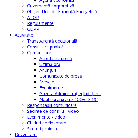
Guvernanță corporativă
Ghişeu Unic de Eficienţă Energetică
ATOP
Regulamente
GDPR
Activitate
Transparenţă decizională
Consultare publică
Comunicare
Acreditare presă
Ultimă oră
Anunţuri
Comunicate de presă
Mesaje
Evenimente
Gazeta Administraţiei Judeţene
Noul coronavirus "COVID-19"
Responsabili comunicare
Şedinţe de consiliu - video
Evenimente - video
Ghiduri de finanţare
Site-uri proiecte
Dezvoltare