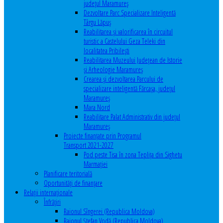
județul Maramureș
Dezvoltare Parc Specializare Inteligentă
Târgu Lăpuș
Reabilitarea și valorificarea în circuitul
turistic a Castelului Geza Teleki din
localitatea Pribilești
Reabilitarea Muzeului Județean de Istorie
și Arheologie Maramureș
Crearea și dezvoltarea Parcului de
specializare inteligentă Fărcașa, județul
Maramureș
Mara Nord
Reabilitare Palat Administrativ din județul
Maramureș
Proiecte finanțate prin Programul
Transport 2021-2027
Pod peste Tisa în zona Teplița din Sighetu
Marmației
Planificare teritorială
Oportunităţi de finanţare
Relaţii internaţionale
Înfrăţiri
Raionul Sîngerei (Republica Moldova)
Raionul Ștefan Vodă (Republica Moldova)