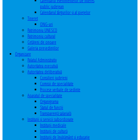
Calendarul evenimentelor de interes
public judeţean
Calendarul târgurilor şi al pieţelor
Tineret
ONG-uri
Patrimoniu UNESCO
Patrimoniu cultural
Cetăţeni de onoare
Galeria președinților
Organizare
Palatul Administrativ
Autoritatea executivă
Autoritatea deliberativă
Consilieri judeţeni
Comisii de specialitate
Procese verbale de sedinte
Aparatul de specialitate
Organigrama
Statul de funcții
Transparență salarială
Instituţii şi servicii subordonate
Instituţii medicale
Instituţii de cultură
Instituţii de învăţământ şi educaţie