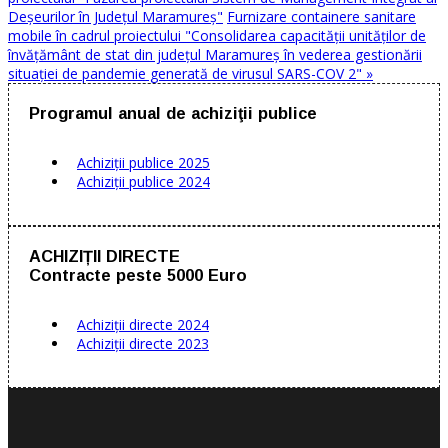
Deșeurilor în Județul Maramureș"
Furnizare containere sanitare
mobile în cadrul proiectului "Consolidarea capacității unităților de
învățământ de stat din județul Maramureș în vederea gestionării
situației de pandemie generată de virusul SARS-COV 2" »
Programul anual de achiziţii publice
Achiziţii publice 2025
Achiziţii publice 2024
ACHIZIȚII DIRECTE
Contracte peste 5000 Euro
Achiziții directe 2024
Achiziții directe 2023