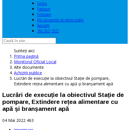
Carieră
Transport
Formulare
Alte documente de interes public
Rapoarte
SNA 2021-2025
Sunteți aici:
Prima pagină
Monitorul Oficial Local
Alte documente
Achiziţii publice
Lucrări de execuție la obiectivul Stație de pompare,
Extindere rețea alimentare cu apă și branșament apă
Lucrări de execuție la obiectivul Stație de
pompare, Extindere rețea alimentare cu
apă și branșament apă
04 Mai 2022
463
Imprimare