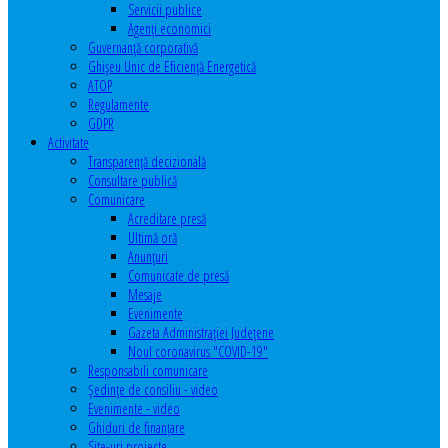
Servicii publice
Agenţi economici
Guvernanță corporativă
Ghişeu Unic de Eficienţă Energetică
ATOP
Regulamente
GDPR
Activitate
Transparenţă decizională
Consultare publică
Comunicare
Acreditare presă
Ultimă oră
Anunţuri
Comunicate de presă
Mesaje
Evenimente
Gazeta Administraţiei Judeţene
Noul coronavirus "COVID-19"
Responsabili comunicare
Şedinţe de consiliu - video
Evenimente - video
Ghiduri de finanţare
Site-uri proiecte