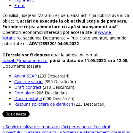
Email
Consiliul Județean Maramureș derulează achiziția publică având ca
obiect
“Lucrări de execuție la obiectivul Stație de pompare,
Extindere rețea alimentare cu apă și branșament apă”
.
Operatorii economici interesați pot accesa site-ul
www.e-
licitatie.ro
, secțiunea Documente – Publicitate anunțuri, anunț de
publicitate nr.
ADV1289320/ 04.05.2022
.
Ofertele vor fi depuse
doar la adresa de e-mail
achizitii@maramures.ro
,
până la data de 11.05.2022
,
ora 12:00
.
Documente ataşate
Anunț SEAP
(233 Descărcări)
Caiet de sarcini
(395 Descărcări)
Draft contract
(210 Descărcări)
Formulare
(206 Descărcări)
Documentație
(200 Descărcări)
Răspuns solicitare de clarificări
(223 Descărcări)
« Servicii realizare și montare plăci permanente în cadrul
proiectului "Fazarea proiectului Sistem de Management Integrat al