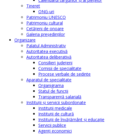
Calendarul târgurilor şi al pieţelor
Tineret
ONG-uri
Patrimoniu UNESCO
Patrimoniu cultural
Cetăţeni de onoare
Galeria președinților
Organizare
Palatul Administrativ
Autoritatea executivă
Autoritatea deliberativă
Consilieri judeţeni
Comisii de specialitate
Procese verbale de sedinte
Aparatul de specialitate
Organigrama
Statul de funcții
Transparență salarială
Instituţii şi servicii subordonate
Instituţii medicale
Instituţii de cultură
Instituţii de învăţământ şi educaţie
Servicii publice
Agenţi economici