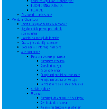
Adunarea Regiunilor Europene (ARE)
EUROREGIUNEA CARPATICĂ
FEDARENE
Colaborări cu ambasadele
Monitorul Oficial Local
Statutul Unităţii Administrativ-Teritoriale
Regulamentele privind procedurile
administrative
Hotărârile autorităţii deliberative
Dispoziţiile autorităţii executive
Documente şi informaţii financiare
Alte documente
Declaraţii de avere şi interese
Autoritatea executivă
Consilieri judeţeni
Cabinet Demnitari
Funcţionari publici de conducere
Funcționari publici de execuție
Persoane care şi-au încetat activitatea
Achiziţii publice
Urbanism
Autorizații de construire / desființare
Certificate de urbanism
Amenajarea teritoriului şi urbanism