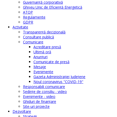
Guvernanță corporativă
Ghişeu Unic de Eficienţă Energetică
ATOP
Regulamente
GDPR
Activitate
Transparenţă decizională
Consultare publică
Comunicare
Acreditare presă
Ultimă oră
Anunţuri
Comunicate de presă
Mesaje
Evenimente
Gazeta Administraţiei Judeţene
Noul coronavirus "COVID-19"
Responsabili comunicare
Şedinţe de consiliu - video
Evenimente - video
Ghiduri de finanţare
Site-uri proiecte
Dezvoltare
Strategii