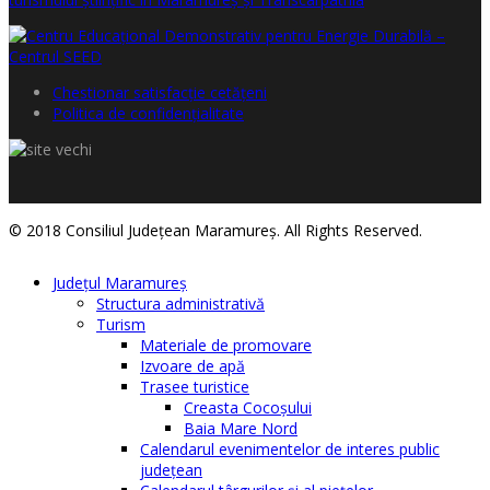
Chestionar satisfacţie cetăţeni
Politica de confidențialitate
© 2018 Consiliul Judeţean Maramureş. All Rights Reserved.
Judeţul Maramureş
Structura administrativă
Turism
Materiale de promovare
Izvoare de apă
Trasee turistice
Creasta Cocoșului
Baia Mare Nord
Calendarul evenimentelor de interes public
judeţean