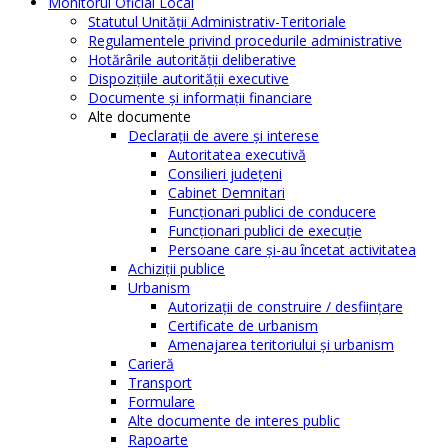
Monitorul Oficial Local
Statutul Unităţii Administrativ-Teritoriale
Regulamentele privind procedurile administrative
Hotărârile autorităţii deliberative
Dispoziţiile autorităţii executive
Documente şi informaţii financiare
Alte documente
Declaraţii de avere şi interese
Autoritatea executivă
Consilieri judeţeni
Cabinet Demnitari
Funcţionari publici de conducere
Funcționari publici de execuție
Persoane care şi-au încetat activitatea
Achiziţii publice
Urbanism
Autorizații de construire / desființare
Certificate de urbanism
Amenajarea teritoriului şi urbanism
Carieră
Transport
Formulare
Alte documente de interes public
Rapoarte