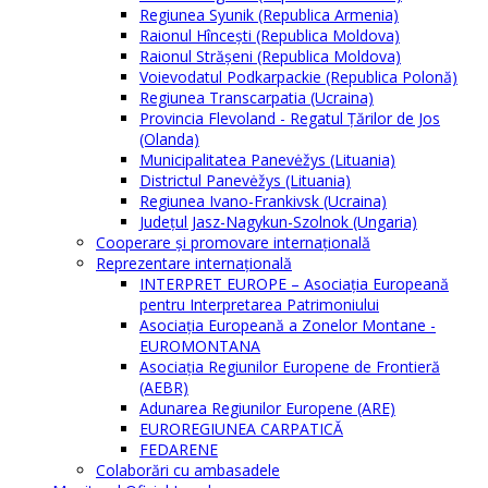
Regiunea Syunik (Republica Armenia)
Raionul Hîncești (Republica Moldova)
Raionul Străşeni (Republica Moldova)
Voievodatul Podkarpackie (Republica Polonă)
Regiunea Transcarpatia (Ucraina)
Provincia Flevoland - Regatul Ţărilor de Jos
(Olanda)
Municipalitatea Panevėžys (Lituania)
Districtul Panevėžys (Lituania)
Regiunea Ivano-Frankivsk (Ucraina)
Judeţul Jasz-Nagykun-Szolnok (Ungaria)
Cooperare şi promovare internaţională
Reprezentare internaţională
INTERPRET EUROPE – Asociația Europeană
pentru Interpretarea Patrimoniului
Asociația Europeană a Zonelor Montane -
EUROMONTANA
Asociația Regiunilor Europene de Frontieră
(AEBR)
Adunarea Regiunilor Europene (ARE)
EUROREGIUNEA CARPATICĂ
FEDARENE
Colaborări cu ambasadele