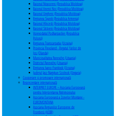
Raionul Nisporeni (Republica Moldova)
Raionul Anenii Noi (Republica Moldova)
Raionul Ungheni (Republica Moldova)
Regiunea Syunik (Republica Armenia)
Raionul Hîncești (Republica Moldova)
Raionul Străşeni (Republica Moldova)
Voievodatul Podkarpackie (Republica
Polonă)
Regiunea Transcarpatia (Ucraina)
Provincia Flevoland - Regatul Ţărilor de
Jos (Olanda)
Municipalitatea Panevėžys (Lituania)
Districtul Panevėžys (Lituania)
Regiunea Ivano-Frankivsk (Ucraina)
Judeţul Jasz-Nagykun-Szolnok (Ungaria)
Cooperare şi promovare internaţională
Reprezentare internaţională
INTERPRET EUROPE – Asociația Europeană
pentru Interpretarea Patrimoniului
Asociația Europeană a Zonelor Montane -
EUROMONTANA
Asociația Regiunilor Europene de
Frontieră (AEBR)