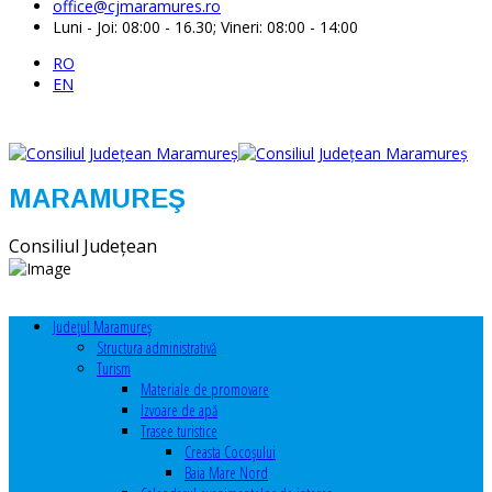
office@cjmaramures.ro
Luni - Joi: 08:00 - 16.30; Vineri: 08:00 - 14:00
RO
EN
MARAMUREŞ
Consiliul Judeţean
Judeţul Maramureş
Structura administrativă
Turism
Materiale de promovare
Izvoare de apă
Trasee turistice
Creasta Cocoșului
Baia Mare Nord