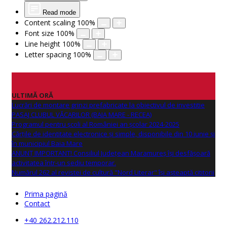
Read mode
Content scaling
100
%
Font size
100
%
Line height
100
%
Letter spacing
100
%
ULTIMĂ ORĂ
Lucrări de montare grinzi prefabricate la obiectivul de investitie
PASAJ CLUBUL VĂCARILOR (BAIA MARE - RECEA)
Programul pentru școli al României an școlar 2024-2025
Cărțile de identitate electronice și simple, disponibile din 10 iunie și
în municipiul Baia Mare
ANUNŢ IMPORTANT! Consiliul Județean Maramureș își desfășoară
activitatea într-un sediu temporar.
Numărul 262 al revistei de cultură "Nord Literar" își așteaptă cititorii
Prima pagină
Contact
+40 262.212.110