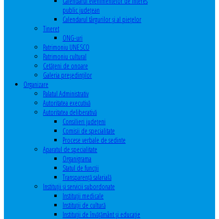
Calendarul evenimentelor de interes
public judeţean
Calendarul târgurilor şi al pieţelor
Tineret
ONG-uri
Patrimoniu UNESCO
Patrimoniu cultural
Cetăţeni de onoare
Galeria președinților
Organizare
Palatul Administrativ
Autoritatea executivă
Autoritatea deliberativă
Consilieri judeţeni
Comisii de specialitate
Procese verbale de sedinte
Aparatul de specialitate
Organigrama
Statul de funcții
Transparență salarială
Instituţii şi servicii subordonate
Instituţii medicale
Instituţii de cultură
Instituţii de învăţământ şi educaţie