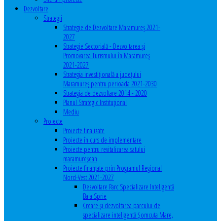
Dezvoltare
Strategii
Strategie de Dezvoltare Maramureș 2021-
2027
Strategie Sectorială - Dezvoltarea și
Promovarea Turismului în Maramureș
2021-2027
Strategia investiţională a județului
Maramureș pentru perioada 2021-2030
Strategia de dezvoltare 2014 - 2020
Planul Strategic Instituţional
Mediu
Proiecte
Proiecte finalizate
Proiecte în curs de implementare
Proiecte pentru revitalizarea satului
maramureşean
Proiecte finanțate prin Programul Regional
Nord-Vest 2021-2027
Dezvoltare Parc Specializare Inteligentă
Baia Sprie
Creare și dezvoltarea parcului de
specializare inteligentă Șomcuta Mare,