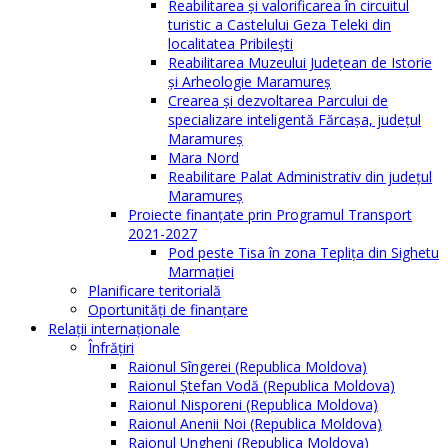
Reabilitarea și valorificarea în circuitul
turistic a Castelului Geza Teleki din
localitatea Pribilești
Reabilitarea Muzeului Județean de Istorie
și Arheologie Maramureș
Crearea și dezvoltarea Parcului de
specializare inteligentă Fărcașa, județul
Maramureș
Mara Nord
Reabilitare Palat Administrativ din județul
Maramureș
Proiecte finanțate prin Programul Transport
2021-2027
Pod peste Tisa în zona Teplița din Sighetu
Marmației
Planificare teritorială
Oportunităţi de finanţare
Relaţii internaţionale
Înfrăţiri
Raionul Sîngerei (Republica Moldova)
Raionul Ștefan Vodă (Republica Moldova)
Raionul Nisporeni (Republica Moldova)
Raionul Anenii Noi (Republica Moldova)
Raionul Ungheni (Republica Moldova)