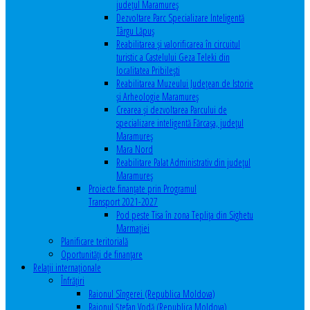
județul Maramureș
Dezvoltare Parc Specializare Inteligentă
Târgu Lăpuș
Reabilitarea și valorificarea în circuitul
turistic a Castelului Geza Teleki din
localitatea Pribilești
Reabilitarea Muzeului Județean de Istorie
și Arheologie Maramureș
Crearea și dezvoltarea Parcului de
specializare inteligentă Fărcașa, județul
Maramureș
Mara Nord
Reabilitare Palat Administrativ din județul
Maramureș
Proiecte finanțate prin Programul
Transport 2021-2027
Pod peste Tisa în zona Teplița din Sighetu
Marmației
Planificare teritorială
Oportunităţi de finanţare
Relaţii internaţionale
Înfrăţiri
Raionul Sîngerei (Republica Moldova)
Raionul Ștefan Vodă (Republica Moldova)