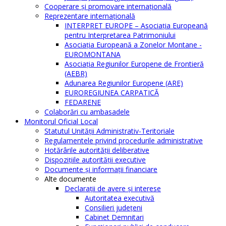
Cooperare şi promovare internaţională
Reprezentare internaţională
INTERPRET EUROPE – Asociația Europeană
pentru Interpretarea Patrimoniului
Asociația Europeană a Zonelor Montane -
EUROMONTANA
Asociația Regiunilor Europene de Frontieră
(AEBR)
Adunarea Regiunilor Europene (ARE)
EUROREGIUNEA CARPATICĂ
FEDARENE
Colaborări cu ambasadele
Monitorul Oficial Local
Statutul Unităţii Administrativ-Teritoriale
Regulamentele privind procedurile administrative
Hotărârile autorităţii deliberative
Dispoziţiile autorităţii executive
Documente şi informaţii financiare
Alte documente
Declaraţii de avere şi interese
Autoritatea executivă
Consilieri judeţeni
Cabinet Demnitari