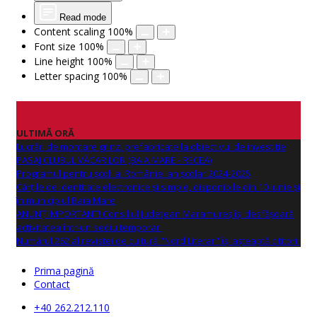
Read mode
Content scaling
100
%
Font size
100
%
Line height
100
%
Letter spacing
100
%
ULTIMĂ ORĂ
Lucrări de montare grinzi prefabricate la obiectivul de investitie
PASAJ CLUBUL VĂCARILOR (BAIA MARE - RECEA)
Programul pentru școli al României an școlar 2024-2025
Cărțile de identitate electronice și simple, disponibile din 10 iunie și
în municipiul Baia Mare
ANUNŢ IMPORTANT! Consiliul Județean Maramureș își desfășoară
activitatea într-un sediu temporar.
Numărul 262 al revistei de cultură "Nord Literar" își așteaptă cititorii
Prima pagină
Contact
+40 262.212.110