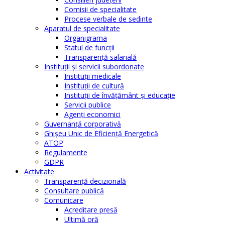
Comisii de specialitate
Procese verbale de sedinte
Aparatul de specialitate
Organigrama
Statul de funcții
Transparență salarială
Instituţii şi servicii subordonate
Instituţii medicale
Instituţii de cultură
Instituţii de învăţământ şi educaţie
Servicii publice
Agenţi economici
Guvernanță corporativă
Ghişeu Unic de Eficienţă Energetică
ATOP
Regulamente
GDPR
Activitate
Transparenţă decizională
Consultare publică
Comunicare
Acreditare presă
Ultimă oră