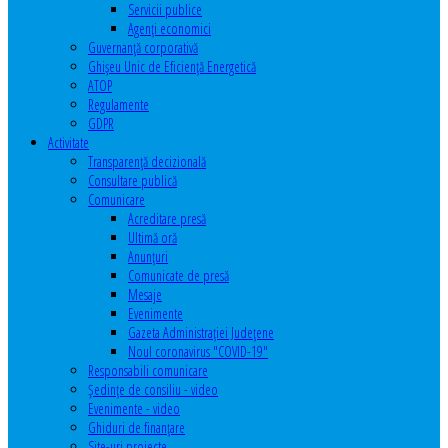
Servicii publice
Agenţi economici
Guvernanță corporativă
Ghişeu Unic de Eficienţă Energetică
ATOP
Regulamente
GDPR
Activitate
Transparenţă decizională
Consultare publică
Comunicare
Acreditare presă
Ultimă oră
Anunţuri
Comunicate de presă
Mesaje
Evenimente
Gazeta Administraţiei Judeţene
Noul coronavirus "COVID-19"
Responsabili comunicare
Şedinţe de consiliu - video
Evenimente - video
Ghiduri de finanţare
Site-uri proiecte