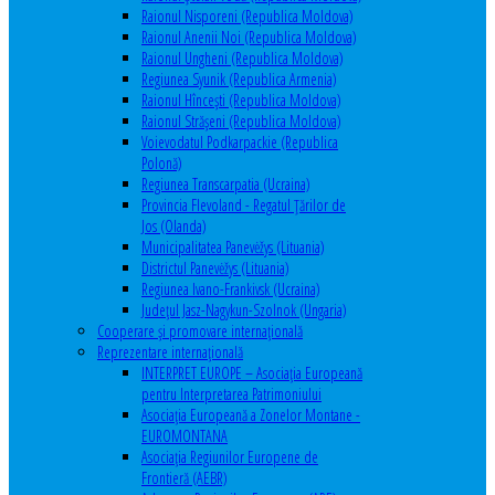
Raionul Nisporeni (Republica Moldova)
Raionul Anenii Noi (Republica Moldova)
Raionul Ungheni (Republica Moldova)
Regiunea Syunik (Republica Armenia)
Raionul Hîncești (Republica Moldova)
Raionul Străşeni (Republica Moldova)
Voievodatul Podkarpackie (Republica
Polonă)
Regiunea Transcarpatia (Ucraina)
Provincia Flevoland - Regatul Ţărilor de
Jos (Olanda)
Municipalitatea Panevėžys (Lituania)
Districtul Panevėžys (Lituania)
Regiunea Ivano-Frankivsk (Ucraina)
Judeţul Jasz-Nagykun-Szolnok (Ungaria)
Cooperare şi promovare internaţională
Reprezentare internaţională
INTERPRET EUROPE – Asociația Europeană
pentru Interpretarea Patrimoniului
Asociația Europeană a Zonelor Montane -
EUROMONTANA
Asociația Regiunilor Europene de
Frontieră (AEBR)