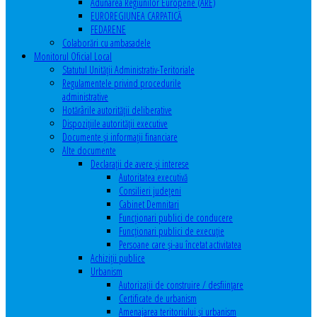
Adunarea Regiunilor Europene (ARE)
EUROREGIUNEA CARPATICĂ
FEDARENE
Colaborări cu ambasadele
Monitorul Oficial Local
Statutul Unităţii Administrativ-Teritoriale
Regulamentele privind procedurile
administrative
Hotărârile autorităţii deliberative
Dispoziţiile autorităţii executive
Documente şi informaţii financiare
Alte documente
Declaraţii de avere şi interese
Autoritatea executivă
Consilieri judeţeni
Cabinet Demnitari
Funcţionari publici de conducere
Funcționari publici de execuție
Persoane care şi-au încetat activitatea
Achiziţii publice
Urbanism
Autorizații de construire / desființare
Certificate de urbanism
Amenajarea teritoriului şi urbanism