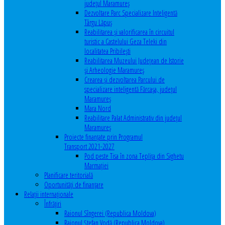
județul Maramureș
Dezvoltare Parc Specializare Inteligentă
Târgu Lăpuș
Reabilitarea și valorificarea în circuitul
turistic a Castelului Geza Teleki din
localitatea Pribilești
Reabilitarea Muzeului Județean de Istorie
și Arheologie Maramureș
Crearea și dezvoltarea Parcului de
specializare inteligentă Fărcașa, județul
Maramureș
Mara Nord
Reabilitare Palat Administrativ din județul
Maramureș
Proiecte finanțate prin Programul
Transport 2021-2027
Pod peste Tisa în zona Teplița din Sighetu
Marmației
Planificare teritorială
Oportunităţi de finanţare
Relaţii internaţionale
Înfrăţiri
Raionul Sîngerei (Republica Moldova)
Raionul Ștefan Vodă (Republica Moldova)