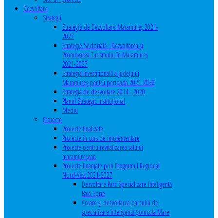
Dezvoltare
Strategii
Strategie de Dezvoltare Maramureș 2021-
2027
Strategie Sectorială - Dezvoltarea și
Promovarea Turismului în Maramureș
2021-2027
Strategia investiţională a județului
Maramureș pentru perioada 2021-2030
Strategia de dezvoltare 2014 - 2020
Planul Strategic Instituţional
Mediu
Proiecte
Proiecte finalizate
Proiecte în curs de implementare
Proiecte pentru revitalizarea satului
maramureşean
Proiecte finanțate prin Programul Regional
Nord-Vest 2021-2027
Dezvoltare Parc Specializare Inteligentă
Baia Sprie
Creare și dezvoltarea parcului de
specializare inteligentă Șomcuta Mare,