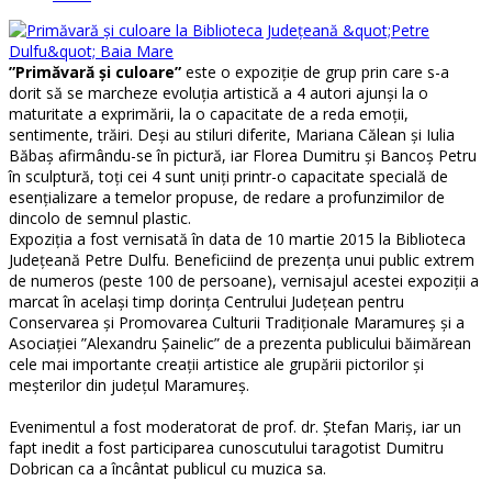
”Primăvară și culoare”
este o expoziție de grup prin care s-a
dorit să se marcheze evoluția artistică a 4 autori ajunși la o
maturitate a exprimării, la o capacitate de a reda emoții,
sentimente, trăiri. Deși au stiluri diferite, Mariana Călean şi Iulia
Băbaș afirmându-se în pictură, iar Florea Dumitru şi Bancoș Petru
în sculptură, toți cei 4 sunt uniți printr-o capacitate specială de
esențializare a temelor propuse, de redare a profunzimilor de
dincolo de semnul plastic.
Expoziţia a fost vernisată în data de 10 martie 2015 la Biblioteca
Județeană Petre Dulfu. Beneficiind de prezența unui public extrem
de numeros (peste 100 de persoane), vernisajul acestei expoziții a
marcat în același timp dorința Centrului Județean pentru
Conservarea și Promovarea Culturii Tradiționale Maramureș și a
Asociației ”Alexandru Șainelic” de a prezenta publicului băimărean
cele mai importante creații artistice ale grupării pictorilor și
meșterilor din județul Maramureș.
Evenimentul a fost moderatorat de prof. dr. Ștefan Mariș, iar un
fapt inedit a fost participarea cunoscutului taragotist Dumitru
Dobrican ca a încântat publicul cu muzica sa.