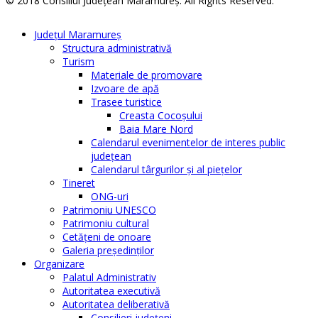
© 2018 Consiliul Judeţean Maramureş. All Rights Reserved.
Judeţul Maramureş
Structura administrativă
Turism
Materiale de promovare
Izvoare de apă
Trasee turistice
Creasta Cocoșului
Baia Mare Nord
Calendarul evenimentelor de interes public
judeţean
Calendarul târgurilor şi al pieţelor
Tineret
ONG-uri
Patrimoniu UNESCO
Patrimoniu cultural
Cetăţeni de onoare
Galeria președinților
Organizare
Palatul Administrativ
Autoritatea executivă
Autoritatea deliberativă
Consilieri judeţeni