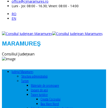
office@cjmaramures.ro
Luni - Joi: 08:00 - 16.30; Vineri: 08:00 - 14:00
RO
EN
MARAMUREŞ
Consiliul Judeţean
Judeţul Maramureş
Structura administrativă
Turism
Materiale de promovare
Izvoare de apă
Trasee turistice
Creasta Cocoșului
Baia Mare Nord