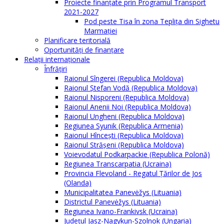
Proiecte finanțate prin Programul Transport
2021-2027
Pod peste Tisa în zona Teplița din Sighetu
Marmației
Planificare teritorială
Oportunităţi de finanţare
Relaţii internaţionale
Înfrăţiri
Raionul Sîngerei (Republica Moldova)
Raionul Ștefan Vodă (Republica Moldova)
Raionul Nisporeni (Republica Moldova)
Raionul Anenii Noi (Republica Moldova)
Raionul Ungheni (Republica Moldova)
Regiunea Syunik (Republica Armenia)
Raionul Hîncești (Republica Moldova)
Raionul Străşeni (Republica Moldova)
Voievodatul Podkarpackie (Republica Polonă)
Regiunea Transcarpatia (Ucraina)
Provincia Flevoland - Regatul Ţărilor de Jos
(Olanda)
Municipalitatea Panevėžys (Lituania)
Districtul Panevėžys (Lituania)
Regiunea Ivano-Frankivsk (Ucraina)
Judeţul Jasz-Nagykun-Szolnok (Ungaria)