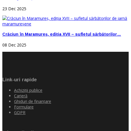
23 Dec 2025
Crăciun în Maramureș, ediția XVII – sufletul sărbătorilor…
08 Dec 2025
Link-uri rapide
Achiziţii publice
Carieră
Ghiduri de finanţare
Formulare
GDPR