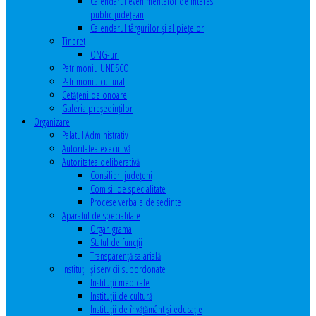
Calendarul evenimentelor de interes
public judeţean
Calendarul târgurilor şi al pieţelor
Tineret
ONG-uri
Patrimoniu UNESCO
Patrimoniu cultural
Cetăţeni de onoare
Galeria președinților
Organizare
Palatul Administrativ
Autoritatea executivă
Autoritatea deliberativă
Consilieri judeţeni
Comisii de specialitate
Procese verbale de sedinte
Aparatul de specialitate
Organigrama
Statul de funcții
Transparență salarială
Instituţii şi servicii subordonate
Instituţii medicale
Instituţii de cultură
Instituţii de învăţământ şi educaţie