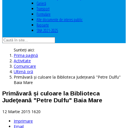
Carieră
Transport
Formulare
Alte documente de interes public
Rapoarte
SNA 2021-2025
Sunteți aici:
Prima pagină
Activitate
Comunicare
Ultimă oră
Primăvară și culoare la Biblioteca Judeţeană "Petre Dulfu"
Baia Mare
Primăvară și culoare la Biblioteca
Judeţeană "Petre Dulfu" Baia Mare
12 Martie 2015
1620
Imprimare
Email