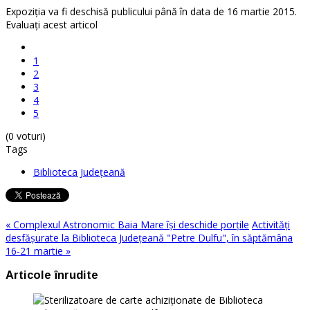
Expoziția va fi deschisă publicului până în data de 16 martie 2015.
Evaluaţi acest articol
1
2
3
4
5
(0 voturi)
Tags
Biblioteca Judeţeană
« Complexul Astronomic Baia Mare îşi deschide porţile
Activităţi
desfăşurate la Biblioteca Judeţeană "Petre Dulfu", în săptămâna
16-21 martie »
Articole înrudite