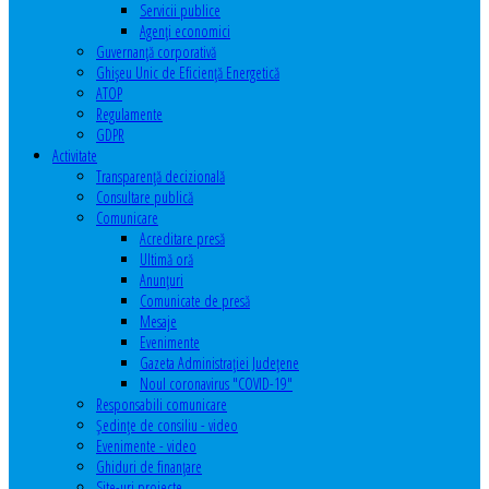
Servicii publice
Agenţi economici
Guvernanță corporativă
Ghişeu Unic de Eficienţă Energetică
ATOP
Regulamente
GDPR
Activitate
Transparenţă decizională
Consultare publică
Comunicare
Acreditare presă
Ultimă oră
Anunţuri
Comunicate de presă
Mesaje
Evenimente
Gazeta Administraţiei Judeţene
Noul coronavirus "COVID-19"
Responsabili comunicare
Şedinţe de consiliu - video
Evenimente - video
Ghiduri de finanţare
Site-uri proiecte