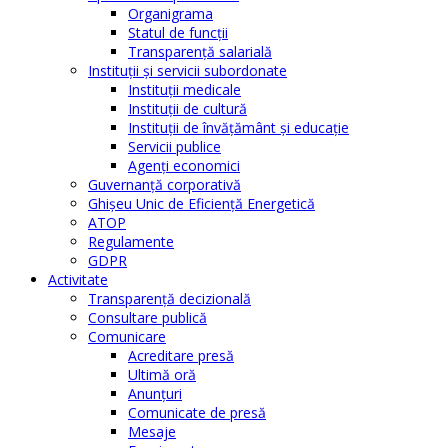
Organigrama
Statul de funcții
Transparență salarială
Instituţii şi servicii subordonate
Instituţii medicale
Instituţii de cultură
Instituţii de învăţământ şi educaţie
Servicii publice
Agenţi economici
Guvernanță corporativă
Ghişeu Unic de Eficienţă Energetică
ATOP
Regulamente
GDPR
Activitate
Transparenţă decizională
Consultare publică
Comunicare
Acreditare presă
Ultimă oră
Anunţuri
Comunicate de presă
Mesaje