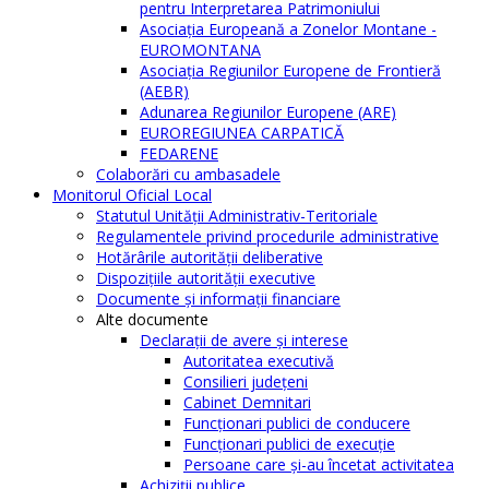
pentru Interpretarea Patrimoniului
Asociația Europeană a Zonelor Montane -
EUROMONTANA
Asociația Regiunilor Europene de Frontieră
(AEBR)
Adunarea Regiunilor Europene (ARE)
EUROREGIUNEA CARPATICĂ
FEDARENE
Colaborări cu ambasadele
Monitorul Oficial Local
Statutul Unităţii Administrativ-Teritoriale
Regulamentele privind procedurile administrative
Hotărârile autorităţii deliberative
Dispoziţiile autorităţii executive
Documente şi informaţii financiare
Alte documente
Declaraţii de avere şi interese
Autoritatea executivă
Consilieri judeţeni
Cabinet Demnitari
Funcţionari publici de conducere
Funcționari publici de execuție
Persoane care şi-au încetat activitatea
Achiziţii publice