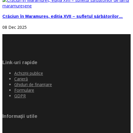
Crăciun în Maramureș, ediția XVII – sufletul sărbătorilor…
08 Dec 2025
Link-uri rapide
Achiziţii publice
Carieră
Ghiduri de finanţare
Formulare
GDPR
Informaţii utile