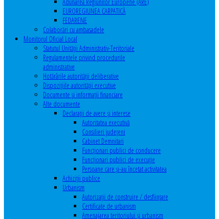
Adunarea Regiunilor Europene (ARE)
EUROREGIUNEA CARPATICĂ
FEDARENE
Colaborări cu ambasadele
Monitorul Oficial Local
Statutul Unităţii Administrativ-Teritoriale
Regulamentele privind procedurile
administrative
Hotărârile autorităţii deliberative
Dispoziţiile autorităţii executive
Documente şi informaţii financiare
Alte documente
Declaraţii de avere şi interese
Autoritatea executivă
Consilieri judeţeni
Cabinet Demnitari
Funcţionari publici de conducere
Funcționari publici de execuție
Persoane care şi-au încetat activitatea
Achiziţii publice
Urbanism
Autorizații de construire / desființare
Certificate de urbanism
Amenajarea teritoriului şi urbanism