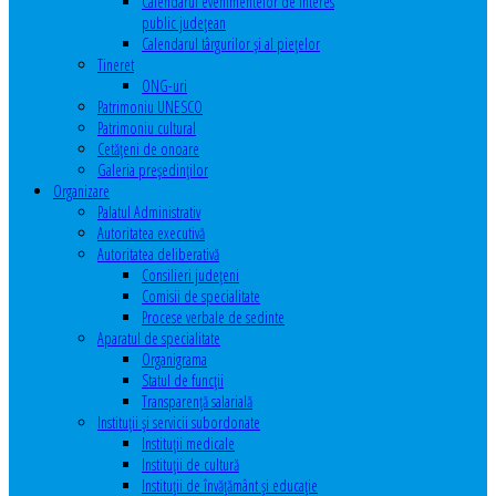
Calendarul evenimentelor de interes
public judeţean
Calendarul târgurilor şi al pieţelor
Tineret
ONG-uri
Patrimoniu UNESCO
Patrimoniu cultural
Cetăţeni de onoare
Galeria președinților
Organizare
Palatul Administrativ
Autoritatea executivă
Autoritatea deliberativă
Consilieri judeţeni
Comisii de specialitate
Procese verbale de sedinte
Aparatul de specialitate
Organigrama
Statul de funcții
Transparență salarială
Instituţii şi servicii subordonate
Instituţii medicale
Instituţii de cultură
Instituţii de învăţământ şi educaţie