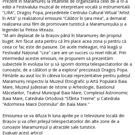
Prezent în Maramureş la întâlnirile de organizarea celei de-a III-a
ediţii a Festivalului muzical de interpretare vocală şi instrumentală
“LIRA”, Dragoş Popa, preşedintele Centrului Cultural Virtual “Artist
în Artă” şi realizatorul emisiunii “Călător în ţara mea”, a demarat
realizarea unui film de promovare turistică a Maramureşului şi a
legendei lui Pintea Viteazu.
"M-am deplasat de la Braşov până în Maramureş din propriul
buget. Am făcut asta pentru că îmi place acea zona şi pentru că
ceea ce fac este din pasiune. De acele meleaguri, mă leagă şi
Festivalul Naţional "Lira" care are un succes cu nivel ridicat. Prin
intermediul acestei emisiuni, ne propunem să prezentăm
subiectele în evoluţia lor şi să sporim dorinţa telespectatorilor de a
cunoaşte, de a călători şi de a explora” precizează Dragoş Popa.
Filmările au avut loc în câteva locaţii reprezentative pentru judeţul
Maramureş respectiv la Muzeul Etnografic şi Artă Populară Baia
Mare, Muzeul Judeţean de Istorie şi Arheologie, Bastionul
Măcelarilor, Teatrul Municipal Baia Mare, Complexul Astronomic
Baia Mare, Catedrala Ortodoxă “Sfânta Treime” şi Catedrala
“Adormirea Maicii Domnului” din Baia Mare."
Emisiunea se va difuza în luna aprilie pe o televiziune locală din
Braşov şi va oferi prilejul telespectatorilor din alte zone de a
cunoaşte Maramureşul şi atracţiile sale turistice.
Evaluaţi acest articol