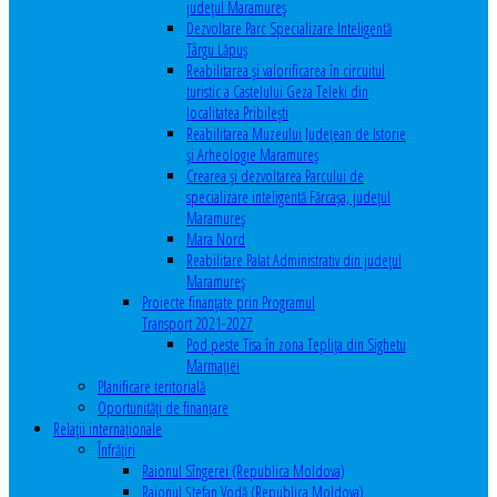
județul Maramureș
Dezvoltare Parc Specializare Inteligentă
Târgu Lăpuș
Reabilitarea și valorificarea în circuitul
turistic a Castelului Geza Teleki din
localitatea Pribilești
Reabilitarea Muzeului Județean de Istorie
și Arheologie Maramureș
Crearea și dezvoltarea Parcului de
specializare inteligentă Fărcașa, județul
Maramureș
Mara Nord
Reabilitare Palat Administrativ din județul
Maramureș
Proiecte finanțate prin Programul
Transport 2021-2027
Pod peste Tisa în zona Teplița din Sighetu
Marmației
Planificare teritorială
Oportunităţi de finanţare
Relaţii internaţionale
Înfrăţiri
Raionul Sîngerei (Republica Moldova)
Raionul Ștefan Vodă (Republica Moldova)