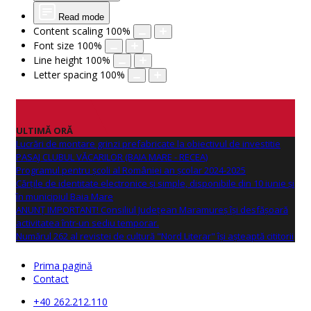
Read mode
Content scaling
100
%
Font size
100
%
Line height
100
%
Letter spacing
100
%
ULTIMĂ ORĂ
Lucrări de montare grinzi prefabricate la obiectivul de investitie
PASAJ CLUBUL VĂCARILOR (BAIA MARE - RECEA)
Programul pentru școli al României an școlar 2024-2025
Cărțile de identitate electronice și simple, disponibile din 10 iunie și
în municipiul Baia Mare
ANUNŢ IMPORTANT! Consiliul Județean Maramureș își desfășoară
activitatea într-un sediu temporar.
Numărul 262 al revistei de cultură "Nord Literar" își așteaptă cititorii
Prima pagină
Contact
+40 262.212.110