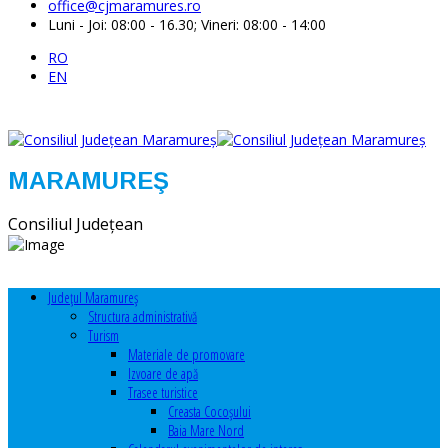
office@cjmaramures.ro
Luni - Joi: 08:00 - 16.30; Vineri: 08:00 - 14:00
RO
EN
MARAMUREŞ
Consiliul Judeţean
Judeţul Maramureş
Structura administrativă
Turism
Materiale de promovare
Izvoare de apă
Trasee turistice
Creasta Cocoșului
Baia Mare Nord