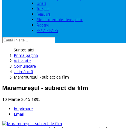
Carieră
Transport
Formulare
Alte documente de interes public
Rapoarte
SNA 2021-2025
Sunteți aici:
Prima pagină
Activitate
Comunicare
Ultimă oră
Maramureşul - subiect de film
Maramureşul - subiect de film
10 Martie 2015
1895
Imprimare
Email