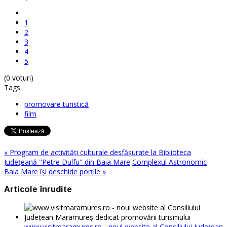
1
2
3
4
5
(0 voturi)
Tags
promovare turistică
film
« Program de activităţi culturale desfăşurate la Biblioteca
Judeţeană "Petre Dulfu" din Baia Mare
Complexul Astronomic
Baia Mare îşi deschide porţile »
Articole înrudite
www.visitmaramures.ro - noul website al Consiliului Județean