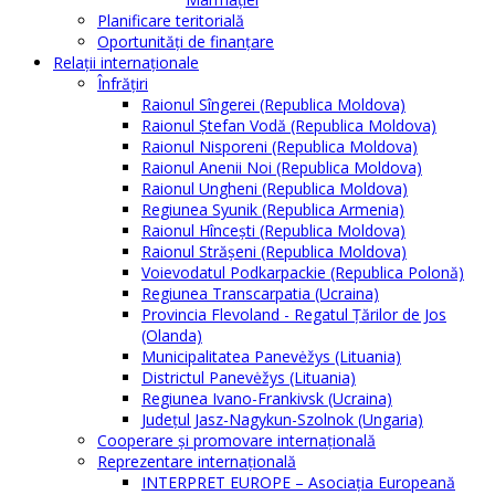
Planificare teritorială
Oportunităţi de finanţare
Relaţii internaţionale
Înfrăţiri
Raionul Sîngerei (Republica Moldova)
Raionul Ștefan Vodă (Republica Moldova)
Raionul Nisporeni (Republica Moldova)
Raionul Anenii Noi (Republica Moldova)
Raionul Ungheni (Republica Moldova)
Regiunea Syunik (Republica Armenia)
Raionul Hîncești (Republica Moldova)
Raionul Străşeni (Republica Moldova)
Voievodatul Podkarpackie (Republica Polonă)
Regiunea Transcarpatia (Ucraina)
Provincia Flevoland - Regatul Ţărilor de Jos
(Olanda)
Municipalitatea Panevėžys (Lituania)
Districtul Panevėžys (Lituania)
Regiunea Ivano-Frankivsk (Ucraina)
Judeţul Jasz-Nagykun-Szolnok (Ungaria)
Cooperare şi promovare internaţională
Reprezentare internaţională
INTERPRET EUROPE – Asociația Europeană