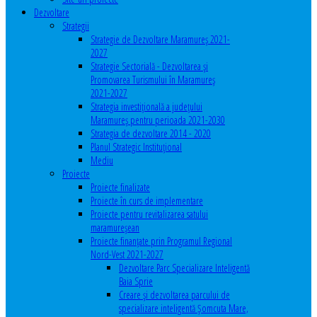
Dezvoltare
Strategii
Strategie de Dezvoltare Maramureș 2021-
2027
Strategie Sectorială - Dezvoltarea și
Promovarea Turismului în Maramureș
2021-2027
Strategia investiţională a județului
Maramureș pentru perioada 2021-2030
Strategia de dezvoltare 2014 - 2020
Planul Strategic Instituţional
Mediu
Proiecte
Proiecte finalizate
Proiecte în curs de implementare
Proiecte pentru revitalizarea satului
maramureşean
Proiecte finanțate prin Programul Regional
Nord-Vest 2021-2027
Dezvoltare Parc Specializare Inteligentă
Baia Sprie
Creare și dezvoltarea parcului de
specializare inteligentă Șomcuta Mare,