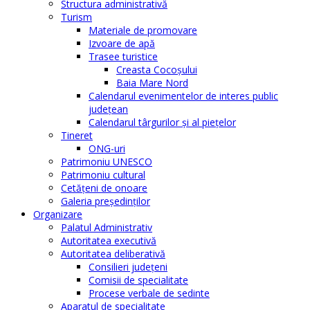
Structura administrativă
Turism
Materiale de promovare
Izvoare de apă
Trasee turistice
Creasta Cocoșului
Baia Mare Nord
Calendarul evenimentelor de interes public
judeţean
Calendarul târgurilor şi al pieţelor
Tineret
ONG-uri
Patrimoniu UNESCO
Patrimoniu cultural
Cetăţeni de onoare
Galeria președinților
Organizare
Palatul Administrativ
Autoritatea executivă
Autoritatea deliberativă
Consilieri judeţeni
Comisii de specialitate
Procese verbale de sedinte
Aparatul de specialitate