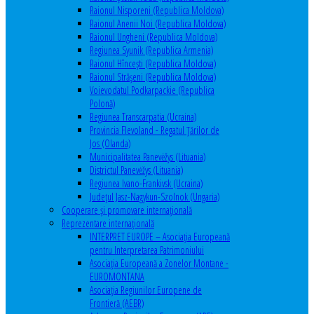
Raionul Nisporeni (Republica Moldova)
Raionul Anenii Noi (Republica Moldova)
Raionul Ungheni (Republica Moldova)
Regiunea Syunik (Republica Armenia)
Raionul Hîncești (Republica Moldova)
Raionul Străşeni (Republica Moldova)
Voievodatul Podkarpackie (Republica
Polonă)
Regiunea Transcarpatia (Ucraina)
Provincia Flevoland - Regatul Ţărilor de
Jos (Olanda)
Municipalitatea Panevėžys (Lituania)
Districtul Panevėžys (Lituania)
Regiunea Ivano-Frankivsk (Ucraina)
Judeţul Jasz-Nagykun-Szolnok (Ungaria)
Cooperare şi promovare internaţională
Reprezentare internaţională
INTERPRET EUROPE – Asociația Europeană
pentru Interpretarea Patrimoniului
Asociația Europeană a Zonelor Montane -
EUROMONTANA
Asociația Regiunilor Europene de
Frontieră (AEBR)