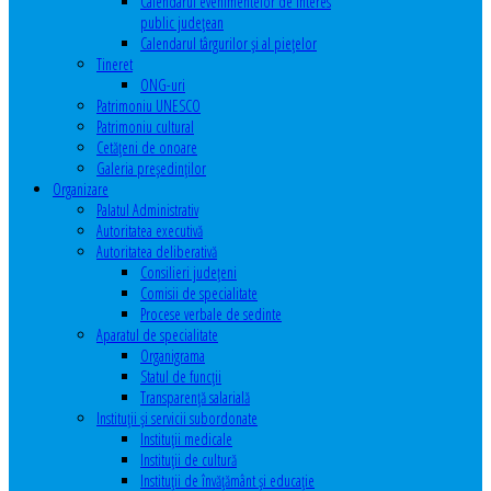
Calendarul evenimentelor de interes
public judeţean
Calendarul târgurilor şi al pieţelor
Tineret
ONG-uri
Patrimoniu UNESCO
Patrimoniu cultural
Cetăţeni de onoare
Galeria președinților
Organizare
Palatul Administrativ
Autoritatea executivă
Autoritatea deliberativă
Consilieri judeţeni
Comisii de specialitate
Procese verbale de sedinte
Aparatul de specialitate
Organigrama
Statul de funcții
Transparență salarială
Instituţii şi servicii subordonate
Instituţii medicale
Instituţii de cultură
Instituţii de învăţământ şi educaţie