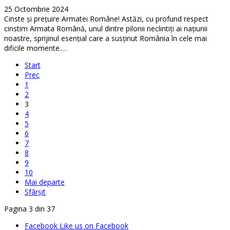
25 Octombrie 2024
Cinste și prețuire Armatei Române! Astăzi, cu profund respect
cinstim Armata Română, unul dintre pilonii neclintiți ai națiunii
noastre, sprijinul esențial care a susținut România în cele mai
dificile momente.…
Start
Prec
1
2
3
4
5
6
7
8
9
10
Mai departe
Sfârșit
Pagina 3 din 37
Facebook
Like us on Facebook