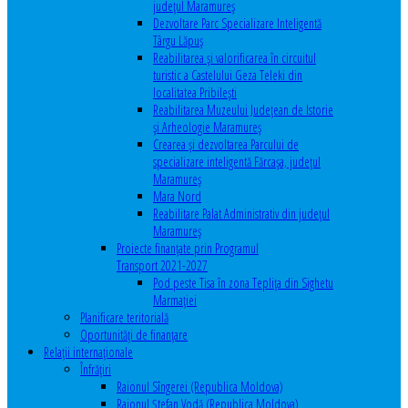
județul Maramureș
Dezvoltare Parc Specializare Inteligentă
Târgu Lăpuș
Reabilitarea și valorificarea în circuitul
turistic a Castelului Geza Teleki din
localitatea Pribilești
Reabilitarea Muzeului Județean de Istorie
și Arheologie Maramureș
Crearea și dezvoltarea Parcului de
specializare inteligentă Fărcașa, județul
Maramureș
Mara Nord
Reabilitare Palat Administrativ din județul
Maramureș
Proiecte finanțate prin Programul
Transport 2021-2027
Pod peste Tisa în zona Teplița din Sighetu
Marmației
Planificare teritorială
Oportunităţi de finanţare
Relaţii internaţionale
Înfrăţiri
Raionul Sîngerei (Republica Moldova)
Raionul Ștefan Vodă (Republica Moldova)