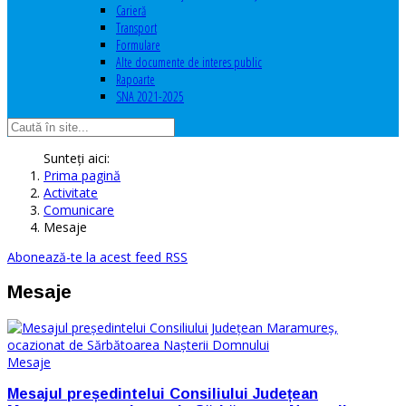
Carieră
Transport
Formulare
Alte documente de interes public
Rapoarte
SNA 2021-2025
Sunteți aici:
Prima pagină
Activitate
Comunicare
Mesaje
Abonează-te la acest feed RSS
Mesaje
Mesaje
Mesajul președintelui Consiliului Județean