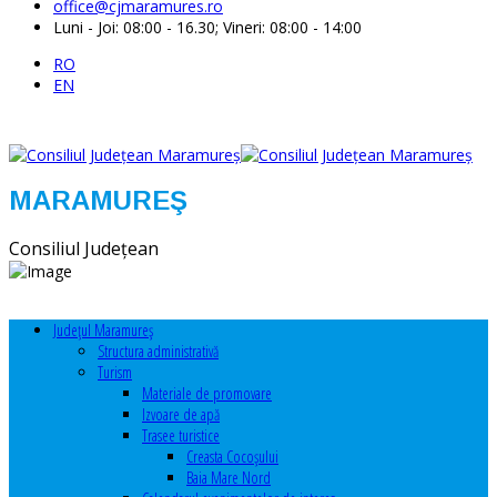
office@cjmaramures.ro
Luni - Joi: 08:00 - 16.30; Vineri: 08:00 - 14:00
RO
EN
MARAMUREŞ
Consiliul Judeţean
Judeţul Maramureş
Structura administrativă
Turism
Materiale de promovare
Izvoare de apă
Trasee turistice
Creasta Cocoșului
Baia Mare Nord