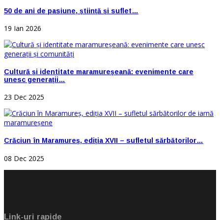
50 de ani de pasiune, știință și suflet…
19 Ian 2026
Cultură și identitate maramureșeană: evenimente care
unesc generații…
23 Dec 2025
Crăciun în Maramureș, ediția XVII – sufletul sărbătorilor…
08 Dec 2025
Link-uri rapide