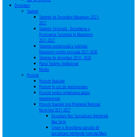
Dezvoltare
Strategii
Strategie de Dezvoltare Maramureș 2021-
2027
Strategie Sectorială - Dezvoltarea și
Promovarea Turismului în Maramureș
2021-2027
Strategia investiţională a județului
Maramureș pentru perioada 2021-2030
Strategia de dezvoltare 2014 - 2020
Planul Strategic Instituţional
Mediu
Proiecte
Proiecte finalizate
Proiecte în curs de implementare
Proiecte pentru revitalizarea satului
maramureşean
Proiecte finanțate prin Programul Regional
Nord-Vest 2021-2027
Dezvoltare Parc Specializare Inteligentă
Baia Sprie
Creare și dezvoltarea parcului de
specializare inteligentă Șomcuta Mare,