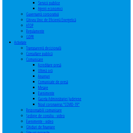
Servicii publice
Agenţi economici
Guvernanță corporativă
Ghişeu Unic de Eficienţă Energetică
ATOP
Regulamente
GDPR
Activitate
Transparenţă decizională
Consultare publică
Comunicare
Acreditare presă
Ultimă oră
Anunţuri
Comunicate de presă
Mesaje
Evenimente
Gazeta Administraţiei Judeţene
Noul coronavirus "COVID-19"
Responsabili comunicare
Şedinţe de consiliu - video
Evenimente - video
Ghiduri de finanţare
Site-uri proiecte