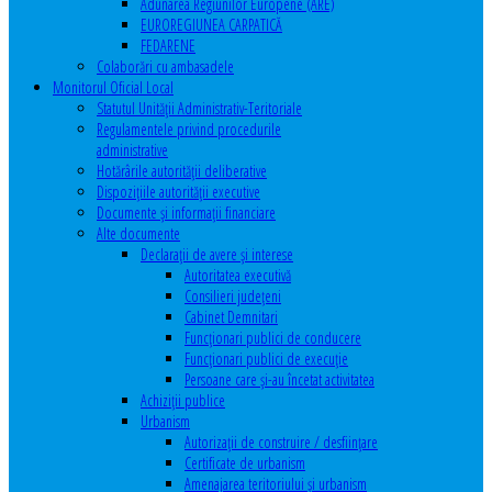
Adunarea Regiunilor Europene (ARE)
EUROREGIUNEA CARPATICĂ
FEDARENE
Colaborări cu ambasadele
Monitorul Oficial Local
Statutul Unităţii Administrativ-Teritoriale
Regulamentele privind procedurile
administrative
Hotărârile autorităţii deliberative
Dispoziţiile autorităţii executive
Documente şi informaţii financiare
Alte documente
Declaraţii de avere şi interese
Autoritatea executivă
Consilieri judeţeni
Cabinet Demnitari
Funcţionari publici de conducere
Funcționari publici de execuție
Persoane care şi-au încetat activitatea
Achiziţii publice
Urbanism
Autorizații de construire / desființare
Certificate de urbanism
Amenajarea teritoriului şi urbanism