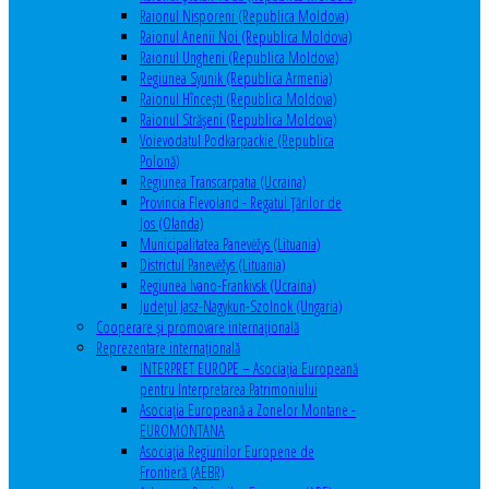
Raionul Nisporeni (Republica Moldova)
Raionul Anenii Noi (Republica Moldova)
Raionul Ungheni (Republica Moldova)
Regiunea Syunik (Republica Armenia)
Raionul Hîncești (Republica Moldova)
Raionul Străşeni (Republica Moldova)
Voievodatul Podkarpackie (Republica
Polonă)
Regiunea Transcarpatia (Ucraina)
Provincia Flevoland - Regatul Ţărilor de
Jos (Olanda)
Municipalitatea Panevėžys (Lituania)
Districtul Panevėžys (Lituania)
Regiunea Ivano-Frankivsk (Ucraina)
Judeţul Jasz-Nagykun-Szolnok (Ungaria)
Cooperare şi promovare internaţională
Reprezentare internaţională
INTERPRET EUROPE – Asociația Europeană
pentru Interpretarea Patrimoniului
Asociația Europeană a Zonelor Montane -
EUROMONTANA
Asociația Regiunilor Europene de
Frontieră (AEBR)