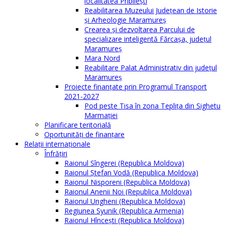
localitatea Pribilești
Reabilitarea Muzeului Județean de Istorie
și Arheologie Maramureș
Crearea și dezvoltarea Parcului de
specializare inteligentă Fărcașa, județul
Maramureș
Mara Nord
Reabilitare Palat Administrativ din județul
Maramureș
Proiecte finanțate prin Programul Transport
2021-2027
Pod peste Tisa în zona Teplița din Sighetu
Marmației
Planificare teritorială
Oportunităţi de finanţare
Relaţii internaţionale
Înfrăţiri
Raionul Sîngerei (Republica Moldova)
Raionul Ștefan Vodă (Republica Moldova)
Raionul Nisporeni (Republica Moldova)
Raionul Anenii Noi (Republica Moldova)
Raionul Ungheni (Republica Moldova)
Regiunea Syunik (Republica Armenia)
Raionul Hîncești (Republica Moldova)