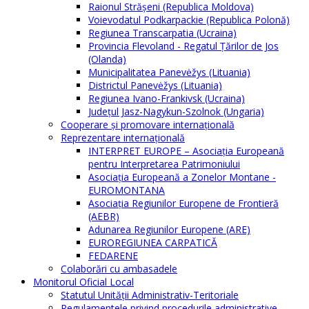
Raionul Străşeni (Republica Moldova)
Voievodatul Podkarpackie (Republica Polonă)
Regiunea Transcarpatia (Ucraina)
Provincia Flevoland - Regatul Ţărilor de Jos
(Olanda)
Municipalitatea Panevėžys (Lituania)
Districtul Panevėžys (Lituania)
Regiunea Ivano-Frankivsk (Ucraina)
Judeţul Jasz-Nagykun-Szolnok (Ungaria)
Cooperare şi promovare internaţională
Reprezentare internaţională
INTERPRET EUROPE – Asociația Europeană
pentru Interpretarea Patrimoniului
Asociația Europeană a Zonelor Montane -
EUROMONTANA
Asociația Regiunilor Europene de Frontieră
(AEBR)
Adunarea Regiunilor Europene (ARE)
EUROREGIUNEA CARPATICĂ
FEDARENE
Colaborări cu ambasadele
Monitorul Oficial Local
Statutul Unităţii Administrativ-Teritoriale
Regulamentele privind procedurile administrative