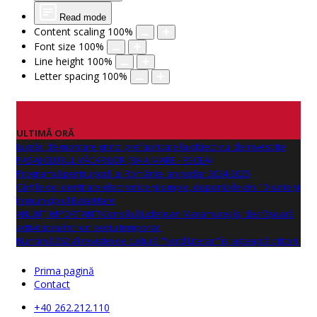
Read mode
Content scaling
100
%
Font size
100
%
Line height
100
%
Letter spacing
100
%
ULTIMĂ ORĂ
Lucrări de montare grinzi prefabricate la obiectivul de investitie
PASAJ CLUBUL VĂCARILOR (BAIA MARE - RECEA)
Programul pentru școli al României an școlar 2024-2025
Cărțile de identitate electronice și simple, disponibile din 10 iunie și
în municipiul Baia Mare
ANUNŢ IMPORTANT! Consiliul Județean Maramureș își desfășoară
activitatea într-un sediu temporar.
Numărul 262 al revistei de cultură "Nord Literar" își așteaptă cititorii
Prima pagină
Contact
+40 262.212.110