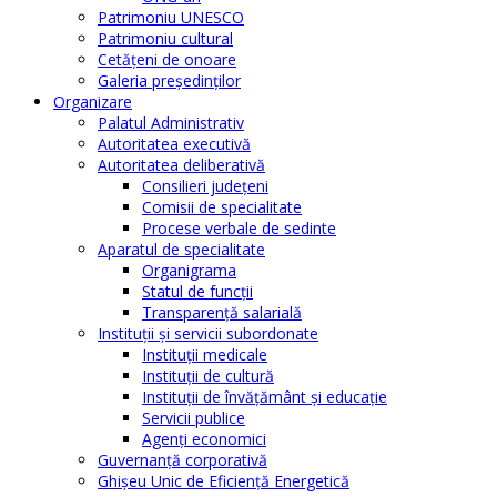
Patrimoniu UNESCO
Patrimoniu cultural
Cetăţeni de onoare
Galeria președinților
Organizare
Palatul Administrativ
Autoritatea executivă
Autoritatea deliberativă
Consilieri judeţeni
Comisii de specialitate
Procese verbale de sedinte
Aparatul de specialitate
Organigrama
Statul de funcții
Transparență salarială
Instituţii şi servicii subordonate
Instituţii medicale
Instituţii de cultură
Instituţii de învăţământ şi educaţie
Servicii publice
Agenţi economici
Guvernanță corporativă
Ghişeu Unic de Eficienţă Energetică