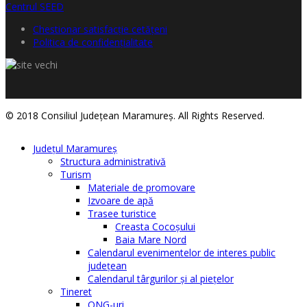
Chestionar satisfacţie cetăţeni
Politica de confidențialitate
© 2018 Consiliul Judeţean Maramureş. All Rights Reserved.
Judeţul Maramureş
Structura administrativă
Turism
Materiale de promovare
Izvoare de apă
Trasee turistice
Creasta Cocoșului
Baia Mare Nord
Calendarul evenimentelor de interes public
judeţean
Calendarul târgurilor şi al pieţelor
Tineret
ONG-uri