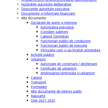
Hotărârile autorităţii deliberative
Dispoziţiile autorităţii executive
Documente şi informaţii financiare
Alte documente
Declaraţii de avere şi interese
Autoritatea executivă
Consilieri judeţeni
Cabinet Demnitari
Funcţionari publici de conducere
Funcționari publici de execuție
Persoane care şi-au încetat activitatea
Achiziţii publice
Urbanism
Autorizații de construire / desființare
Certificate de urbanism
Amenajarea teritoriului şi urbanism
Carieră
Transport
Formulare
Alte documente de interes public
Rapoarte
SNA 2021-2025