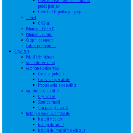
Calendarul evenimentelor de interes
public judeţean
Calendarul târgurilor şi al pieţelor
Tineret
ONG-uri
Patrimoniu UNESCO
Patrimoniu cultural
Cetăţeni de onoare
Galeria președinților
Organizare
Palatul Administrativ
Autoritatea executivă
Autoritatea deliberativă
Consilieri judeţeni
Comisii de specialitate
Procese verbale de sedinte
Aparatul de specialitate
Organigrama
Statul de funcții
Transparență salarială
Instituţii şi servicii subordonate
Instituţii medicale
Instituţii de cultură
Instituţii de învăţământ şi educaţie