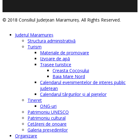
© 2018 Consiliul Judeţean Maramureş. All Rights Reserved.
Judeţul Maramureş
Structura administrativă
Turism
Materiale de promovare
Izvoare de apă
Trasee turistice
Creasta Cocoșului
Baia Mare Nord
Calendarul evenimentelor de interes public
judeţean
Calendarul târgurilor şi al pieţelor
Tineret
ONG-uri
Patrimoniu UNESCO
Patrimoniu cultural
Cetăţeni de onoare
Galeria președinților
Organizare