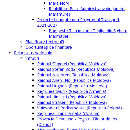
Mara Nord
Reabilitare Palat Administrativ din județul
Maramureș
Proiecte finanțate prin Programul Transport
2021-2027
Pod peste Tisa în zona Teplița din Sighetu
Marmației
Planificare teritorială
Oportunităţi de finanţare
Relaţii internaţionale
Înfrăţiri
Raionul Sîngerei (Republica Moldova)
Raionul Ștefan Vodă (Republica Moldova)
Raionul Nisporeni (Republica Moldova)
Raionul Anenii Noi (Republica Moldova)
Raionul Ungheni (Republica Moldova)
Regiunea Syunik (Republica Armenia)
Raionul Hîncești (Republica Moldova)
Raionul Străşeni (Republica Moldova)
Voievodatul Podkarpackie (Republica Polonă)
Regiunea Transcarpatia (Ucraina)
Provincia Flevoland - Regatul Ţărilor de Jos
(Olanda)
Municipalitatea Panevėžys (Lituania)