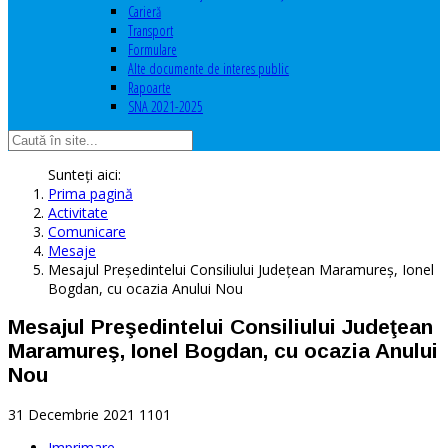
Carieră
Transport
Formulare
Alte documente de interes public
Rapoarte
SNA 2021-2025
Sunteți aici:
Prima pagină
Activitate
Comunicare
Mesaje
Mesajul Preşedintelui Consiliului Judeţean Maramureş, Ionel
Bogdan, cu ocazia Anului Nou
Mesajul Preşedintelui Consiliului Judeţean
Maramureş, Ionel Bogdan, cu ocazia Anului
Nou
31 Decembrie 2021
1101
Imprimare