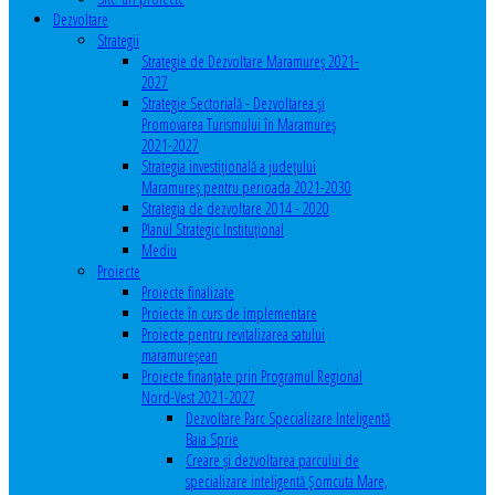
Dezvoltare
Strategii
Strategie de Dezvoltare Maramureș 2021-
2027
Strategie Sectorială - Dezvoltarea și
Promovarea Turismului în Maramureș
2021-2027
Strategia investiţională a județului
Maramureș pentru perioada 2021-2030
Strategia de dezvoltare 2014 - 2020
Planul Strategic Instituţional
Mediu
Proiecte
Proiecte finalizate
Proiecte în curs de implementare
Proiecte pentru revitalizarea satului
maramureşean
Proiecte finanțate prin Programul Regional
Nord-Vest 2021-2027
Dezvoltare Parc Specializare Inteligentă
Baia Sprie
Creare și dezvoltarea parcului de
specializare inteligentă Șomcuta Mare,