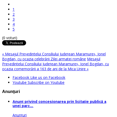
1
2
3
4
5
(0 voturi)
« Mesajul Preşedintelui Consiliului Judeţean Maramureş, Ionel
Bogdan, cu ocazia celebrării Zilei armatei române
Mesajul
Preşedintelui Consiliului Judeţean Maramureş, Ionel Bogdan, cu
ocazia comemorării a 163 de ani de la Mica Unire »
Facebook
Like us on Facebook
Youtube
Subscribe on Youtube
Anunţuri
Anunț privind concesionarea prin licitație publică a
unei parc…
Anunţuri