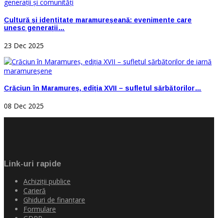
Cultură și identitate maramureșeană: evenimente care
unesc generații…
23 Dec 2025
Crăciun în Maramureș, ediția XVII – sufletul sărbătorilor…
08 Dec 2025
Link-uri rapide
Achiziţii publice
Carieră
Ghiduri de finanţare
Formulare