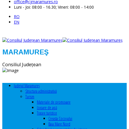
office@cjmaramures.ro
Luni - Joi: 08:00 - 16.30; Vineri: 08:00 - 14:00
RO
EN
MARAMUREŞ
Consiliul Judeţean
Judeţul Maramureş
Structura administrativă
Turism
Materiale de promovare
Izvoare de apă
Trasee turistice
Creasta Cocoșului
Baia Mare Nord