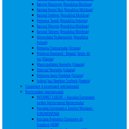
Raionul Nisporeni (Republica Moldova)
Raionul Anenii Noi (Republica Moldova)
Raionul Ungheni (Republica Moldova)
Regiunea Syunik (Republica Armenia)
Raionul Hîncești (Republica Moldova)
Raionul Străşeni (Republica Moldova)
Voievodatul Podkarpackie (Republica
Polonă)
Regiunea Transcarpatia (Ucraina)
Provincia Flevoland - Regatul Ţărilor de
Jos (Olanda)
Municipalitatea Panevėžys (Lituania)
Districtul Panevėžys (Lituania)
Regiunea Ivano-Frankivsk (Ucraina)
Judeţul Jasz-Nagykun-Szolnok (Ungaria)
Cooperare şi promovare internaţională
Reprezentare internaţională
INTERPRET EUROPE – Asociația Europeană
pentru Interpretarea Patrimoniului
Asociația Europeană a Zonelor Montane -
EUROMONTANA
Asociația Regiunilor Europene de
Frontieră (AEBR)