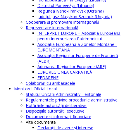
Districtul Panevėžys (Lituania)
Regiunea Ivano-Frankivsk (Ucraina)
Judeţul Jasz-Nagykun-Szolnok (Ungaria)
Cooperare şi promovare internaţională
Reprezentare internaţională
INTERPRET EUROPE – Asociația Europeană
pentru Interpretarea Patrimoniului
Asociația Europeană a Zonelor Montane -
EUROMONTANA
Asociația Regiunilor Europene de Frontieră
(AEBR)
Adunarea Regiunilor Europene (ARE)
EUROREGIUNEA CARPATICĂ
FEDARENE
Colaborări cu ambasadele
Monitorul Oficial Local
Statutul Unităţii Administrativ-Teritoriale
Regulamentele privind procedurile administrative
Hotărârile autorităţii deliberative
Dispoziţiile autorităţii executive
Documente şi informaţii financiare
Alte documente
Declaraţii de avere şi interese