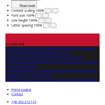
Read mode
Content scaling
100
%
Font size
100
%
Line height
100
%
Letter spacing
100
%
ULTIMĂ ORĂ
Lucrări de montare grinzi prefabricate la obiectivul de investitie
PASAJ CLUBUL VĂCARILOR (BAIA MARE - RECEA)
Programul pentru școli al României an școlar 2024-2025
Cărțile de identitate electronice și simple, disponibile din 10 iunie și
în municipiul Baia Mare
ANUNŢ IMPORTANT! Consiliul Județean Maramureș își desfășoară
activitatea într-un sediu temporar.
Numărul 262 al revistei de cultură "Nord Literar" își așteaptă cititorii
Prima pagină
Contact
+40 262.212.110