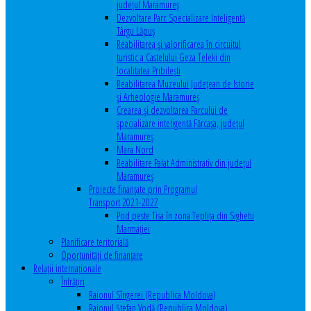
județul Maramureș
Dezvoltare Parc Specializare Inteligentă
Târgu Lăpuș
Reabilitarea și valorificarea în circuitul
turistic a Castelului Geza Teleki din
localitatea Pribilești
Reabilitarea Muzeului Județean de Istorie
și Arheologie Maramureș
Crearea și dezvoltarea Parcului de
specializare inteligentă Fărcașa, județul
Maramureș
Mara Nord
Reabilitare Palat Administrativ din județul
Maramureș
Proiecte finanțate prin Programul
Transport 2021-2027
Pod peste Tisa în zona Teplița din Sighetu
Marmației
Planificare teritorială
Oportunităţi de finanţare
Relaţii internaţionale
Înfrăţiri
Raionul Sîngerei (Republica Moldova)
Raionul Ștefan Vodă (Republica Moldova)