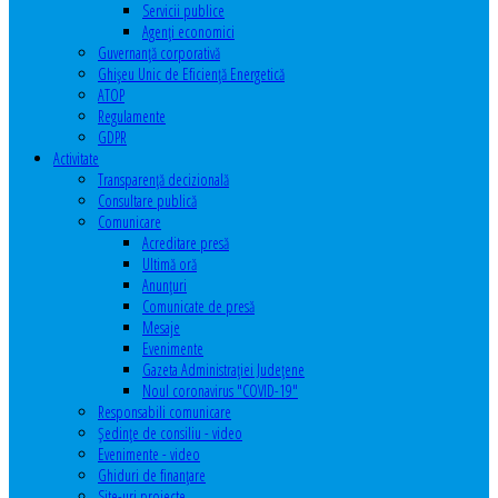
Servicii publice
Agenţi economici
Guvernanță corporativă
Ghişeu Unic de Eficienţă Energetică
ATOP
Regulamente
GDPR
Activitate
Transparenţă decizională
Consultare publică
Comunicare
Acreditare presă
Ultimă oră
Anunţuri
Comunicate de presă
Mesaje
Evenimente
Gazeta Administraţiei Judeţene
Noul coronavirus "COVID-19"
Responsabili comunicare
Şedinţe de consiliu - video
Evenimente - video
Ghiduri de finanţare
Site-uri proiecte