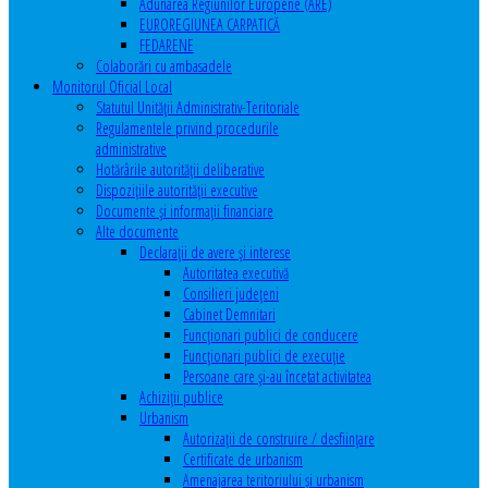
Adunarea Regiunilor Europene (ARE)
EUROREGIUNEA CARPATICĂ
FEDARENE
Colaborări cu ambasadele
Monitorul Oficial Local
Statutul Unităţii Administrativ-Teritoriale
Regulamentele privind procedurile
administrative
Hotărârile autorităţii deliberative
Dispoziţiile autorităţii executive
Documente şi informaţii financiare
Alte documente
Declaraţii de avere şi interese
Autoritatea executivă
Consilieri judeţeni
Cabinet Demnitari
Funcţionari publici de conducere
Funcționari publici de execuție
Persoane care şi-au încetat activitatea
Achiziţii publice
Urbanism
Autorizații de construire / desființare
Certificate de urbanism
Amenajarea teritoriului şi urbanism