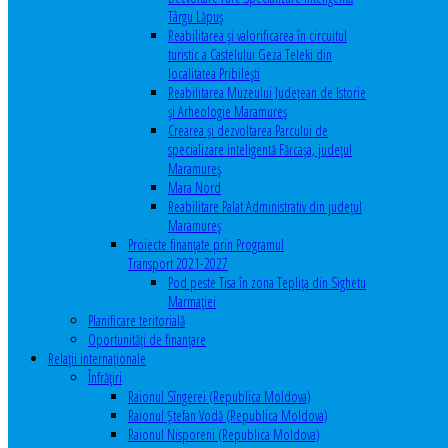
Târgu Lăpuș
Reabilitarea și valorificarea în circuitul
turistic a Castelului Geza Teleki din
localitatea Pribilești
Reabilitarea Muzeului Județean de Istorie
și Arheologie Maramureș
Crearea și dezvoltarea Parcului de
specializare inteligentă Fărcașa, județul
Maramureș
Mara Nord
Reabilitare Palat Administrativ din județul
Maramureș
Proiecte finanțate prin Programul
Transport 2021-2027
Pod peste Tisa în zona Teplița din Sighetu
Marmației
Planificare teritorială
Oportunităţi de finanţare
Relaţii internaţionale
Înfrăţiri
Raionul Sîngerei (Republica Moldova)
Raionul Ștefan Vodă (Republica Moldova)
Raionul Nisporeni (Republica Moldova)