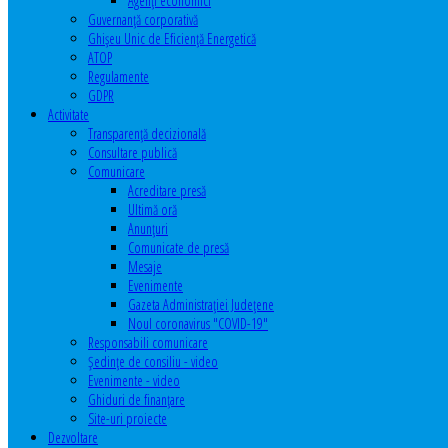
Agenţi economici
Guvernanță corporativă
Ghişeu Unic de Eficienţă Energetică
ATOP
Regulamente
GDPR
Activitate
Transparenţă decizională
Consultare publică
Comunicare
Acreditare presă
Ultimă oră
Anunţuri
Comunicate de presă
Mesaje
Evenimente
Gazeta Administraţiei Judeţene
Noul coronavirus "COVID-19"
Responsabili comunicare
Şedinţe de consiliu - video
Evenimente - video
Ghiduri de finanţare
Site-uri proiecte
Dezvoltare