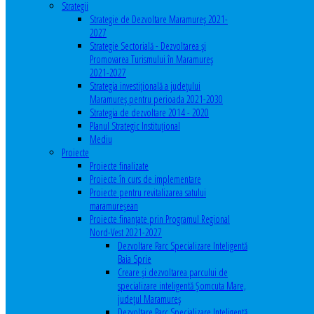
Strategii
Strategie de Dezvoltare Maramureș 2021-
2027
Strategie Sectorială - Dezvoltarea și
Promovarea Turismului în Maramureș
2021-2027
Strategia investiţională a județului
Maramureș pentru perioada 2021-2030
Strategia de dezvoltare 2014 - 2020
Planul Strategic Instituţional
Mediu
Proiecte
Proiecte finalizate
Proiecte în curs de implementare
Proiecte pentru revitalizarea satului
maramureşean
Proiecte finanțate prin Programul Regional
Nord-Vest 2021-2027
Dezvoltare Parc Specializare Inteligentă
Baia Sprie
Creare și dezvoltarea parcului de
specializare inteligentă Șomcuta Mare,
județul Maramureș
Dezvoltare Parc Specializare Inteligentă