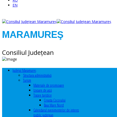
RO
EN
MARAMUREŞ
Consiliul Judeţean
Judeţul Maramureş
Structura administrativă
Turism
Materiale de promovare
Izvoare de apă
Trasee turistice
Creasta Cocoșului
Baia Mare Nord
Calendarul evenimentelor de interes
public judeţean