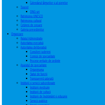
Calendarul târgurilor şi al pieţelor
Tineret
ONG-uri
Patrimoniu UNESCO
Patrimoniu cultural
Cetăţeni de onoare
Galeria președinților
Organizare
Palatul Administrativ
Autoritatea executivă
Autoritatea deliberativă
Consilieri judeţeni
Comisii de specialitate
Procese verbale de sedinte
Aparatul de specialitate
Organigrama
Statul de funcții
Transparență salarială
Instituţii şi servicii subordonate
Instituţii medicale
Instituţii de cultură
Instituţii de învăţământ şi educaţie
Servicii publice