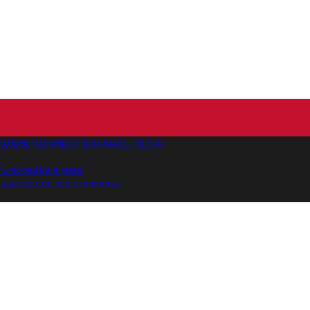
AJ CLUBUL VĂCARILOR (BAIA MARE - RECEA)
 municipiul Baia Mare
tatea într-un sediu temporar.