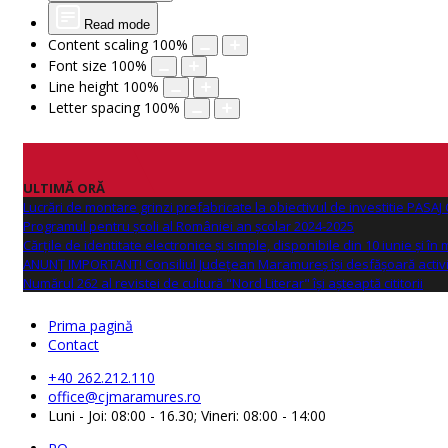
Read mode
Content scaling
100
%
Font size
100
%
Line height
100
%
Letter spacing
100
%
ULTIMĂ ORĂ
Lucrări de montare grinzi prefabricate la obiectivul de investitie PAS
Programul pentru școli al României an școlar 2024-2025
Cărțile de identitate electronice și simple, disponibile din 10 iunie și în
ANUNŢ IMPORTANT! Consiliul Județean Maramureș își desfășoară activi
Numărul 262 al revistei de cultură "Nord Literar" își așteaptă cititorii
Prima pagină
Contact
+40 262.212.110
office@cjmaramures.ro
Luni - Joi: 08:00 - 16.30; Vineri: 08:00 - 14:00