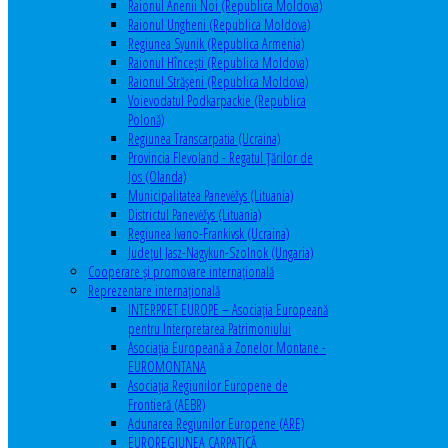
Raionul Anenii Noi (Republica Moldova)
Raionul Ungheni (Republica Moldova)
Regiunea Syunik (Republica Armenia)
Raionul Hîncești (Republica Moldova)
Raionul Străşeni (Republica Moldova)
Voievodatul Podkarpackie (Republica
Polonă)
Regiunea Transcarpatia (Ucraina)
Provincia Flevoland - Regatul Ţărilor de
Jos (Olanda)
Municipalitatea Panevėžys (Lituania)
Districtul Panevėžys (Lituania)
Regiunea Ivano-Frankivsk (Ucraina)
Judeţul Jasz-Nagykun-Szolnok (Ungaria)
Cooperare şi promovare internaţională
Reprezentare internaţională
INTERPRET EUROPE – Asociația Europeană
pentru Interpretarea Patrimoniului
Asociația Europeană a Zonelor Montane -
EUROMONTANA
Asociația Regiunilor Europene de
Frontieră (AEBR)
Adunarea Regiunilor Europene (ARE)
EUROREGIUNEA CARPATICĂ