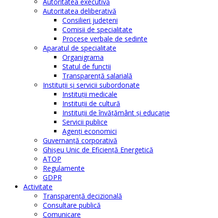
Autoritatea executivă
Autoritatea deliberativă
Consilieri judeţeni
Comisii de specialitate
Procese verbale de sedinte
Aparatul de specialitate
Organigrama
Statul de funcții
Transparență salarială
Instituţii şi servicii subordonate
Instituţii medicale
Instituţii de cultură
Instituţii de învăţământ şi educaţie
Servicii publice
Agenţi economici
Guvernanță corporativă
Ghişeu Unic de Eficienţă Energetică
ATOP
Regulamente
GDPR
Activitate
Transparenţă decizională
Consultare publică
Comunicare