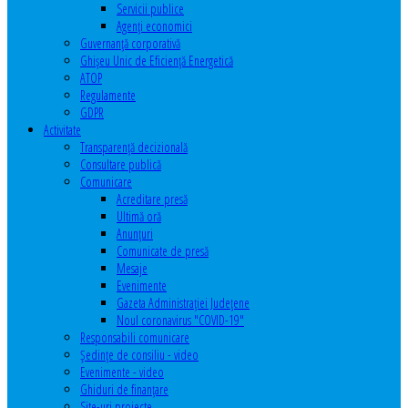
Servicii publice
Agenţi economici
Guvernanță corporativă
Ghişeu Unic de Eficienţă Energetică
ATOP
Regulamente
GDPR
Activitate
Transparenţă decizională
Consultare publică
Comunicare
Acreditare presă
Ultimă oră
Anunţuri
Comunicate de presă
Mesaje
Evenimente
Gazeta Administraţiei Judeţene
Noul coronavirus "COVID-19"
Responsabili comunicare
Şedinţe de consiliu - video
Evenimente - video
Ghiduri de finanţare
Site-uri proiecte