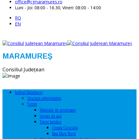
office@cjmaramures.ro
Luni - Joi: 08:00 - 16.30; Vineri: 08:00 - 14:00
RO
EN
MARAMUREŞ
Consiliul Judeţean
Judeţul Maramureş
Structura administrativă
Turism
Materiale de promovare
Izvoare de apă
Trasee turistice
Creasta Cocoșului
Baia Mare Nord