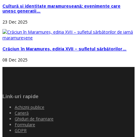
Cultură și identitate maramureșeană: evenimente care
unesc generații…
23 Dec 2025
Crăciun în Maramureș, ediția XVII – sufletul sărbătorilor…
08 Dec 2025
Link-uri rapide
Achiziţii publice
Carieră
Ghiduri de finanţare
Formulare
GDPR