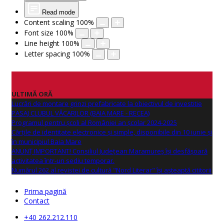
Read mode
Content scaling
100
%
Font size
100
%
Line height
100
%
Letter spacing
100
%
ULTIMĂ ORĂ
Lucrări de montare grinzi prefabricate la obiectivul de investitie
PASAJ CLUBUL VĂCARILOR (BAIA MARE - RECEA)
Programul pentru școli al României an școlar 2024-2025
Cărțile de identitate electronice și simple, disponibile din 10 iunie și
în municipiul Baia Mare
ANUNŢ IMPORTANT! Consiliul Județean Maramureș își desfășoară
activitatea într-un sediu temporar.
Numărul 262 al revistei de cultură "Nord Literar" își așteaptă cititorii
Prima pagină
Contact
+40 262.212.110