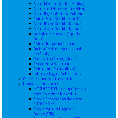
Raionul Nisporeni (Republica Moldova)
Raionul Anenii Noi (Republica Moldova)
Raionul Ungheni (Republica Moldova)
Regiunea Syunik (Republica Armenia)
Raionul Hîncești (Republica Moldova)
Raionul Străşeni (Republica Moldova)
Voievodatul Podkarpackie (Republica
Polonă)
Regiunea Transcarpatia (Ucraina)
Provincia Flevoland - Regatul Ţărilor de
Jos (Olanda)
Municipalitatea Panevėžys (Lituania)
Districtul Panevėžys (Lituania)
Regiunea Ivano-Frankivsk (Ucraina)
Judeţul Jasz-Nagykun-Szolnok (Ungaria)
Cooperare şi promovare internaţională
Reprezentare internaţională
INTERPRET EUROPE – Asociația Europeană
pentru Interpretarea Patrimoniului
Asociația Europeană a Zonelor Montane -
EUROMONTANA
Asociația Regiunilor Europene de
Frontieră (AEBR)