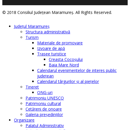
© 2018 Consiliul Judeţean Maramureş. All Rights Reserved.
Judeţul Maramureş
Structura administrativă
Turism
Materiale de promovare
Izvoare de apă
Trasee turistice
Creasta Cocoșului
Baia Mare Nord
Calendarul evenimentelor de interes public
judeţean
Calendarul târgurilor şi al pieţelor
Tineret
ONG-uri
Patrimoniu UNESCO
Patrimoniu cultural
Cetăţeni de onoare
Galeria președinților
Organizare
Palatul Administrativ