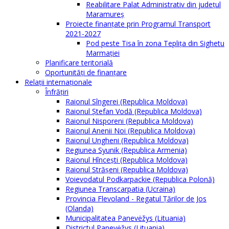
Reabilitare Palat Administrativ din județul
Maramureș
Proiecte finanțate prin Programul Transport
2021-2027
Pod peste Tisa în zona Teplița din Sighetu
Marmației
Planificare teritorială
Oportunităţi de finanţare
Relaţii internaţionale
Înfrăţiri
Raionul Sîngerei (Republica Moldova)
Raionul Ștefan Vodă (Republica Moldova)
Raionul Nisporeni (Republica Moldova)
Raionul Anenii Noi (Republica Moldova)
Raionul Ungheni (Republica Moldova)
Regiunea Syunik (Republica Armenia)
Raionul Hîncești (Republica Moldova)
Raionul Străşeni (Republica Moldova)
Voievodatul Podkarpackie (Republica Polonă)
Regiunea Transcarpatia (Ucraina)
Provincia Flevoland - Regatul Ţărilor de Jos
(Olanda)
Municipalitatea Panevėžys (Lituania)
Districtul Panevėžys (Lituania)