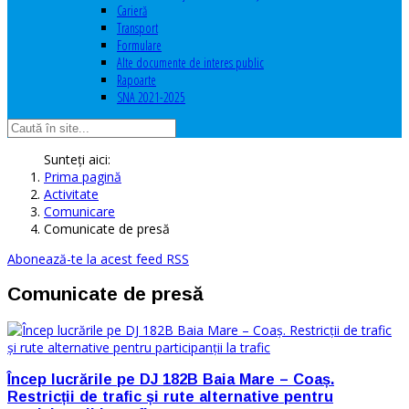
Carieră
Transport
Formulare
Alte documente de interes public
Rapoarte
SNA 2021-2025
Sunteți aici:
Prima pagină
Activitate
Comunicare
Comunicate de presă
Abonează-te la acest feed RSS
Comunicate de presă
Încep lucrările pe DJ 182B Baia Mare – Coaș.
Restricții de trafic și rute alternative pentru