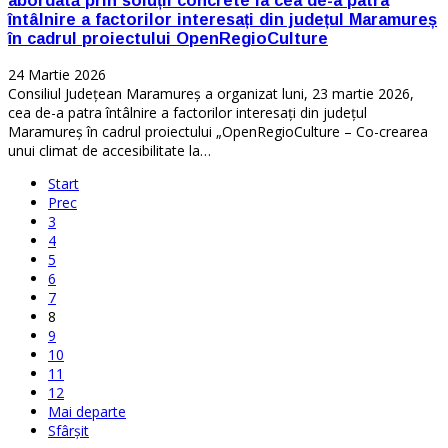
abordată prin soluții concrete la cea de-a patra
întâlnire a factorilor interesați din județul Maramureș
în cadrul proiectului OpenRegioCulture
24 Martie 2026
Consiliul Județean Maramureș a organizat luni, 23 martie 2026,
cea de-a patra întâlnire a factorilor interesați din județul
Maramureș în cadrul proiectului „OpenRegioCulture – Co-crearea
unui climat de accesibilitate la…
Start
Prec
3
4
5
6
7
8
9
10
11
12
Mai departe
Sfârșit