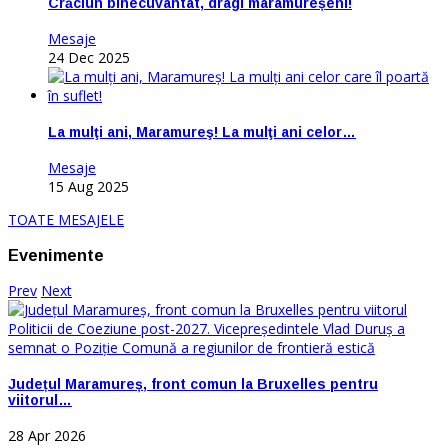
Crăciun binecuvântat, dragi maramureșeni!
Mesaje
24 Dec 2025
La mulţi ani, Maramureş! La mulţi ani celor…
Mesaje
15 Aug 2025
TOATE MESAJELE
Evenimente
Prev
Next
Județul Maramureș, front comun la Bruxelles pentru
viitorul…
28 Apr 2026