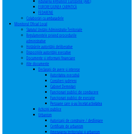
Adunarea Regiunilor Europene (ARE)
EUROREGIUNEA CARPATICĂ
FEDARENE
Colaborări cu ambasadele
Monitorul Oficial Local
Statutul Unităţii Administrativ-Teritoriale
Regulamentele privind procedurile
administrative
Hotărârile autorităţii deliberative
Dispoziţiile autorităţii executive
Documente şi informaţii financiare
Alte documente
Declaraţii de avere şi interese
Autoritatea executivă
Consilieri judeţeni
Cabinet Demnitari
Funcţionari publici de conducere
Funcționari publici de execuție
Persoane care şi-au încetat activitatea
Achiziţii publice
Urbanism
Autorizații de construire / desființare
Certificate de urbanism
Amenajarea teritoriului şi urbanism