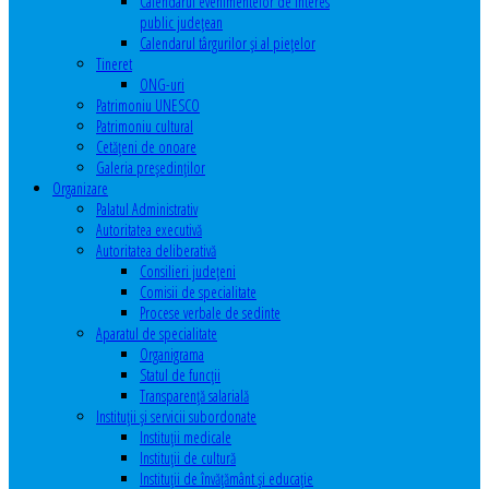
Calendarul evenimentelor de interes
public judeţean
Calendarul târgurilor şi al pieţelor
Tineret
ONG-uri
Patrimoniu UNESCO
Patrimoniu cultural
Cetăţeni de onoare
Galeria președinților
Organizare
Palatul Administrativ
Autoritatea executivă
Autoritatea deliberativă
Consilieri judeţeni
Comisii de specialitate
Procese verbale de sedinte
Aparatul de specialitate
Organigrama
Statul de funcții
Transparență salarială
Instituţii şi servicii subordonate
Instituţii medicale
Instituţii de cultură
Instituţii de învăţământ şi educaţie