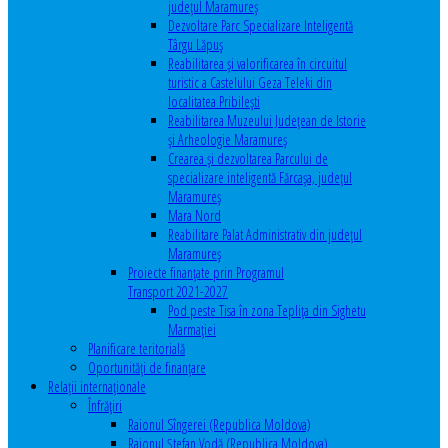
județul Maramureș
Dezvoltare Parc Specializare Inteligentă
Târgu Lăpuș
Reabilitarea și valorificarea în circuitul
turistic a Castelului Geza Teleki din
localitatea Pribilești
Reabilitarea Muzeului Județean de Istorie
și Arheologie Maramureș
Crearea și dezvoltarea Parcului de
specializare inteligentă Fărcașa, județul
Maramureș
Mara Nord
Reabilitare Palat Administrativ din județul
Maramureș
Proiecte finanțate prin Programul
Transport 2021-2027
Pod peste Tisa în zona Teplița din Sighetu
Marmației
Planificare teritorială
Oportunităţi de finanţare
Relaţii internaţionale
Înfrăţiri
Raionul Sîngerei (Republica Moldova)
Raionul Ștefan Vodă (Republica Moldova)