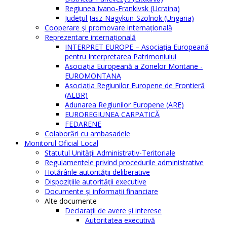
Regiunea Ivano-Frankivsk (Ucraina)
Judeţul Jasz-Nagykun-Szolnok (Ungaria)
Cooperare şi promovare internaţională
Reprezentare internaţională
INTERPRET EUROPE – Asociația Europeană
pentru Interpretarea Patrimoniului
Asociația Europeană a Zonelor Montane -
EUROMONTANA
Asociația Regiunilor Europene de Frontieră
(AEBR)
Adunarea Regiunilor Europene (ARE)
EUROREGIUNEA CARPATICĂ
FEDARENE
Colaborări cu ambasadele
Monitorul Oficial Local
Statutul Unităţii Administrativ-Teritoriale
Regulamentele privind procedurile administrative
Hotărârile autorităţii deliberative
Dispoziţiile autorităţii executive
Documente şi informaţii financiare
Alte documente
Declaraţii de avere şi interese
Autoritatea executivă