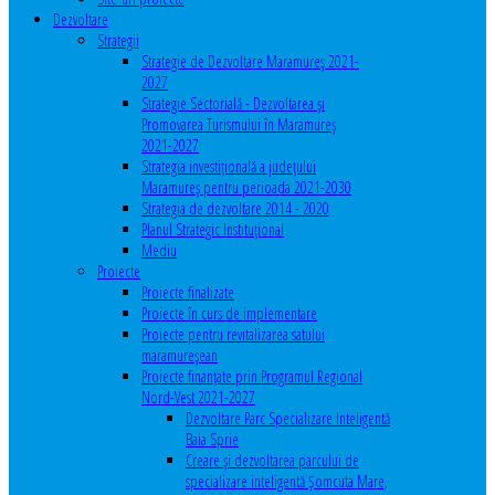
Dezvoltare
Strategii
Strategie de Dezvoltare Maramureș 2021-
2027
Strategie Sectorială - Dezvoltarea și
Promovarea Turismului în Maramureș
2021-2027
Strategia investiţională a județului
Maramureș pentru perioada 2021-2030
Strategia de dezvoltare 2014 - 2020
Planul Strategic Instituţional
Mediu
Proiecte
Proiecte finalizate
Proiecte în curs de implementare
Proiecte pentru revitalizarea satului
maramureşean
Proiecte finanțate prin Programul Regional
Nord-Vest 2021-2027
Dezvoltare Parc Specializare Inteligentă
Baia Sprie
Creare și dezvoltarea parcului de
specializare inteligentă Șomcuta Mare,