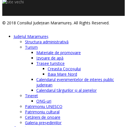
© 2018 Consiliul Judeţean Maramureş. All Rights Reserved.
Judeţul Maramureş
Structura administrativă
Turism
Materiale de promovare
Izvoare de apă
Trasee turistice
Creasta Cocoșului
Baia Mare Nord
Calendarul evenimentelor de interes public
judeţean
Calendarul târgurilor şi al pieţelor
Tineret
ONG-uri
Patrimoniu UNESCO
Patrimoniu cultural
Cetăţeni de onoare
Galeria președinților