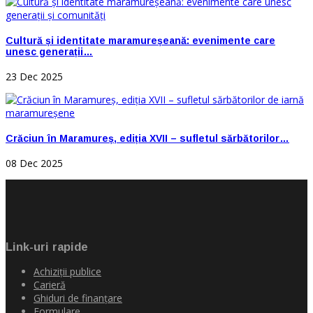
Cultură și identitate maramureșeană: evenimente care
unesc generații…
23 Dec 2025
Crăciun în Maramureș, ediția XVII – sufletul sărbătorilor…
08 Dec 2025
Link-uri rapide
Achiziţii publice
Carieră
Ghiduri de finanţare
Formulare