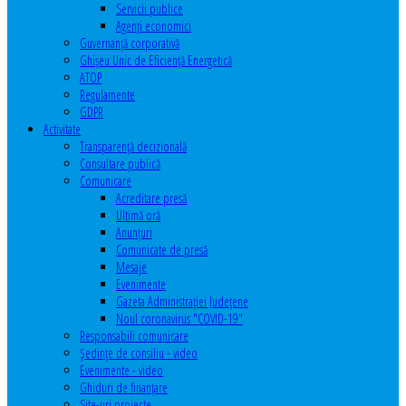
Servicii publice
Agenţi economici
Guvernanță corporativă
Ghişeu Unic de Eficienţă Energetică
ATOP
Regulamente
GDPR
Activitate
Transparenţă decizională
Consultare publică
Comunicare
Acreditare presă
Ultimă oră
Anunţuri
Comunicate de presă
Mesaje
Evenimente
Gazeta Administraţiei Judeţene
Noul coronavirus "COVID-19"
Responsabili comunicare
Şedinţe de consiliu - video
Evenimente - video
Ghiduri de finanţare
Site-uri proiecte