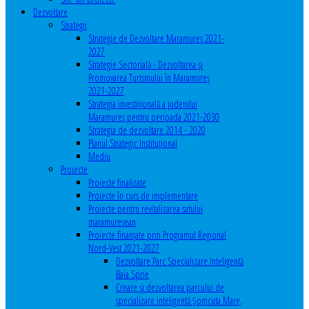
Dezvoltare
Strategii
Strategie de Dezvoltare Maramureș 2021-
2027
Strategie Sectorială - Dezvoltarea și
Promovarea Turismului în Maramureș
2021-2027
Strategia investiţională a județului
Maramureș pentru perioada 2021-2030
Strategia de dezvoltare 2014 - 2020
Planul Strategic Instituţional
Mediu
Proiecte
Proiecte finalizate
Proiecte în curs de implementare
Proiecte pentru revitalizarea satului
maramureşean
Proiecte finanțate prin Programul Regional
Nord-Vest 2021-2027
Dezvoltare Parc Specializare Inteligentă
Baia Sprie
Creare și dezvoltarea parcului de
specializare inteligentă Șomcuta Mare,