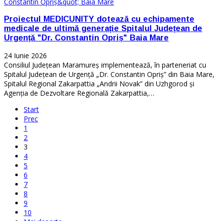
Proiectul MEDICUNITY dotează cu echipamente
medicale de ultimă generație Spitalul Județean de
Urgență "Dr. Constantin Opriș" Baia Mare
24 Iunie 2026
Consiliul Județean Maramureș implementează, în parteneriat cu
Spitalul Județean de Urgență „Dr. Constantin Opriș” din Baia Mare,
Spitalul Regional Zakarpattia „Andrii Novak” din Uzhgorod și
Agenția de Dezvoltare Regională Zakarpattia,…
Start
Prec
1
2
3
4
5
6
7
8
9
10