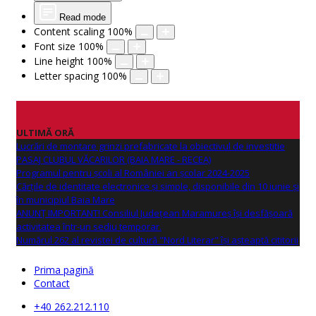
Read mode
Content scaling
100
%
Font size
100
%
Line height
100
%
Letter spacing
100
%
ULTIMĂ ORĂ
Lucrări de montare grinzi prefabricate la obiectivul de investitie
PASAJ CLUBUL VĂCARILOR (BAIA MARE - RECEA)
Programul pentru școli al României an școlar 2024-2025
Cărțile de identitate electronice și simple, disponibile din 10 iunie și
în municipiul Baia Mare
ANUNŢ IMPORTANT! Consiliul Județean Maramureș își desfășoară
activitatea într-un sediu temporar.
Numărul 262 al revistei de cultură "Nord Literar" își așteaptă cititorii
Prima pagină
Contact
+40 262.212.110