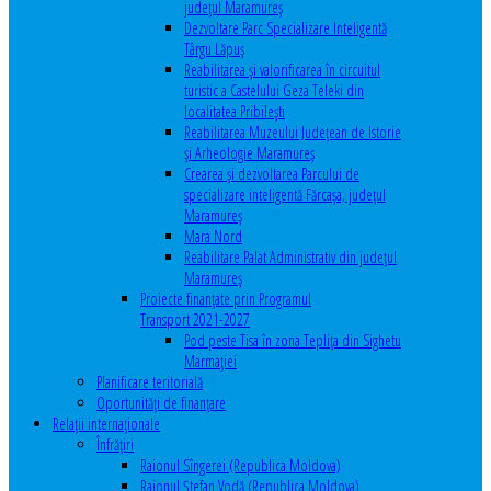
județul Maramureș
Dezvoltare Parc Specializare Inteligentă
Târgu Lăpuș
Reabilitarea și valorificarea în circuitul
turistic a Castelului Geza Teleki din
localitatea Pribilești
Reabilitarea Muzeului Județean de Istorie
și Arheologie Maramureș
Crearea și dezvoltarea Parcului de
specializare inteligentă Fărcașa, județul
Maramureș
Mara Nord
Reabilitare Palat Administrativ din județul
Maramureș
Proiecte finanțate prin Programul
Transport 2021-2027
Pod peste Tisa în zona Teplița din Sighetu
Marmației
Planificare teritorială
Oportunităţi de finanţare
Relaţii internaţionale
Înfrăţiri
Raionul Sîngerei (Republica Moldova)
Raionul Ștefan Vodă (Republica Moldova)