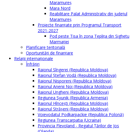
Maramureș
Mara Nord
Reabilitare Palat Administrativ din județul
Maramureș
Proiecte finanțate prin Programul Transport
2021-2027
Pod peste Tisa în zona Teplița din Sighetu
Marmației
Planificare teritorială
Oportunităţi de finanţare
Relaţii internaţionale
Înfrăţiri
Raionul Sîngerei (Republica Moldova)
Raionul Ștefan Vodă (Republica Moldova)
Raionul Nisporeni (Republica Moldova)
Raionul Anenii Noi (Republica Moldova)
Raionul Ungheni (Republica Moldova)
Regiunea Syunik (Republica Armenia)
Raionul Hîncești (Republica Moldova)
Raionul Străşeni (Republica Moldova)
Voievodatul Podkarpackie (Republica Polonă)
Regiunea Transcarpatia (Ucraina)
Provincia Flevoland - Regatul Ţărilor de Jos
(Olanda)