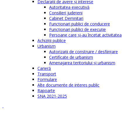
Declaraţii de avere şi interese
Autoritatea executivă
Consilieri judeţeni
Cabinet Demnitari
Funcţionari publici de conducere
Funcționari publici de execuție
Persoane care şi-au încetat activitatea
Achiziţii publice
Urbanism
Autorizații de construire / desființare
Certificate de urbanism
Amenajarea teritoriului şi urbanism
Carieră
Transport
Formulare
Alte documente de interes public
Rapoarte
SNA 2021-2025