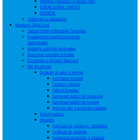
Adunarea Regiunilor Europene (ARE)
EUROREGIUNEA CARPATICĂ
FEDARENE
Colaborări cu ambasadele
Monitorul Oficial Local
Statutul Unităţii Administrativ-Teritoriale
Regulamentele privind procedurile
administrative
Hotărârile autorităţii deliberative
Dispoziţiile autorităţii executive
Documente şi informaţii financiare
Alte documente
Declaraţii de avere şi interese
Autoritatea executivă
Consilieri judeţeni
Cabinet Demnitari
Funcţionari publici de conducere
Funcționari publici de execuție
Persoane care şi-au încetat activitatea
Achiziţii publice
Urbanism
Autorizații de construire / desființare
Certificate de urbanism
Amenajarea teritoriului şi urbanism