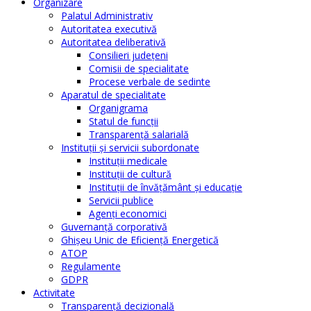
Organizare
Palatul Administrativ
Autoritatea executivă
Autoritatea deliberativă
Consilieri judeţeni
Comisii de specialitate
Procese verbale de sedinte
Aparatul de specialitate
Organigrama
Statul de funcții
Transparență salarială
Instituţii şi servicii subordonate
Instituţii medicale
Instituţii de cultură
Instituţii de învăţământ şi educaţie
Servicii publice
Agenţi economici
Guvernanță corporativă
Ghişeu Unic de Eficienţă Energetică
ATOP
Regulamente
GDPR
Activitate
Transparenţă decizională