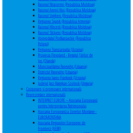
Raionul Nisporeni (Republica Moldova)
Raionul Anenii Noi (Republica Moldova)
Raionul Ungheni (Republica Moldova)
Regiunea Syunik (Republica Armenia)
Raionul Hîncești (Republica Moldova)
Raionul Străşeni (Republica Moldova)
Voievodatul Podkarpackie (Republica
Polonă)
Regiunea Transcarpatia (Ucraina)
Provincia Flevoland - Regatul Ţărilor de
Jos (Olanda)
Municipalitatea Panevėžys (Lituania)
Districtul Panevėžys (Lituania)
Regiunea Ivano-Frankivsk (Ucraina)
Judeţul Jasz-Nagykun-Szolnok (Ungaria)
Cooperare şi promovare internaţională
Reprezentare internaţională
INTERPRET EUROPE – Asociația Europeană
pentru Interpretarea Patrimoniului
Asociația Europeană a Zonelor Montane -
EUROMONTANA
Asociația Regiunilor Europene de
Frontieră (AEBR)