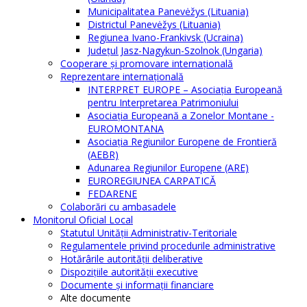
Municipalitatea Panevėžys (Lituania)
Districtul Panevėžys (Lituania)
Regiunea Ivano-Frankivsk (Ucraina)
Judeţul Jasz-Nagykun-Szolnok (Ungaria)
Cooperare şi promovare internaţională
Reprezentare internaţională
INTERPRET EUROPE – Asociația Europeană
pentru Interpretarea Patrimoniului
Asociația Europeană a Zonelor Montane -
EUROMONTANA
Asociația Regiunilor Europene de Frontieră
(AEBR)
Adunarea Regiunilor Europene (ARE)
EUROREGIUNEA CARPATICĂ
FEDARENE
Colaborări cu ambasadele
Monitorul Oficial Local
Statutul Unităţii Administrativ-Teritoriale
Regulamentele privind procedurile administrative
Hotărârile autorităţii deliberative
Dispoziţiile autorităţii executive
Documente şi informaţii financiare
Alte documente