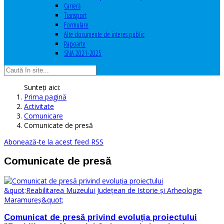
Carieră
Transport
Formulare
Alte documente de interes public
Rapoarte
SNA 2021-2025
Sunteți aici:
Prima pagină
Activitate
Comunicare
Comunicate de presă
Abonează-te la acest feed RSS
Comunicate de presă
Comunicat de presă privind evoluția proiectului