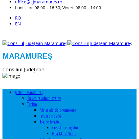
office@cjmaramures.ro
Luni - Joi: 08:00 - 16.30; Vineri: 08:00 - 14:00
RO
EN
MARAMUREŞ
Consiliul Judeţean
Judeţul Maramureş
Structura administrativă
Turism
Materiale de promovare
Izvoare de apă
Trasee turistice
Creasta Cocoșului
Baia Mare Nord