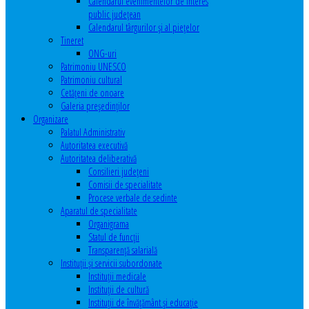
Calendarul evenimentelor de interes
public judeţean
Calendarul târgurilor şi al pieţelor
Tineret
ONG-uri
Patrimoniu UNESCO
Patrimoniu cultural
Cetăţeni de onoare
Galeria președinților
Organizare
Palatul Administrativ
Autoritatea executivă
Autoritatea deliberativă
Consilieri judeţeni
Comisii de specialitate
Procese verbale de sedinte
Aparatul de specialitate
Organigrama
Statul de funcții
Transparență salarială
Instituţii şi servicii subordonate
Instituţii medicale
Instituţii de cultură
Instituţii de învăţământ şi educaţie