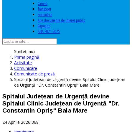
Carieră
Transport
Formulare
Alte documente de interes public
Rapoarte
SNA 2021-2025
Sunteți aici:
Prima pagină
Activitate
Comunicare
Comunicate de presă
Spitalul Județean de Urgență devine Spitalul Clinic Județean
de Urgență "Dr. Constantin Opriș" Baia Mare
Spitalul Județean de Urgență devine
Spitalul Clinic Județean de Urgență "Dr.
Constantin Opriș" Baia Mare
24 Aprilie 2026
368
Imprimare