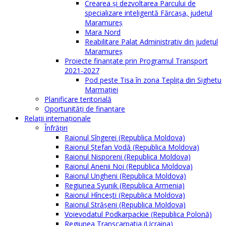
Crearea și dezvoltarea Parcului de
specializare inteligentă Fărcașa, județul
Maramureș
Mara Nord
Reabilitare Palat Administrativ din județul
Maramureș
Proiecte finanțate prin Programul Transport
2021-2027
Pod peste Tisa în zona Teplița din Sighetu
Marmației
Planificare teritorială
Oportunităţi de finanţare
Relaţii internaţionale
Înfrăţiri
Raionul Sîngerei (Republica Moldova)
Raionul Ștefan Vodă (Republica Moldova)
Raionul Nisporeni (Republica Moldova)
Raionul Anenii Noi (Republica Moldova)
Raionul Ungheni (Republica Moldova)
Regiunea Syunik (Republica Armenia)
Raionul Hîncești (Republica Moldova)
Raionul Străşeni (Republica Moldova)
Voievodatul Podkarpackie (Republica Polonă)
Regiunea Transcarpatia (Ucraina)