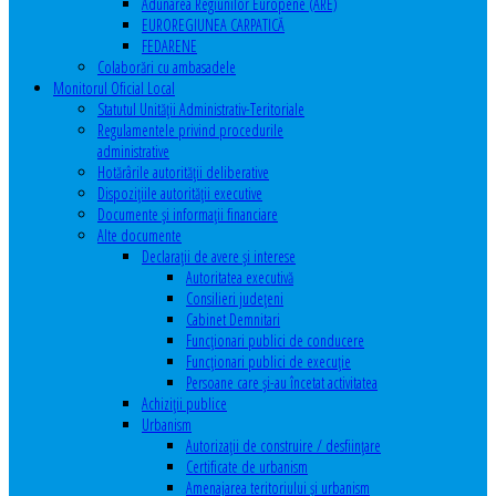
Adunarea Regiunilor Europene (ARE)
EUROREGIUNEA CARPATICĂ
FEDARENE
Colaborări cu ambasadele
Monitorul Oficial Local
Statutul Unităţii Administrativ-Teritoriale
Regulamentele privind procedurile
administrative
Hotărârile autorităţii deliberative
Dispoziţiile autorităţii executive
Documente şi informaţii financiare
Alte documente
Declaraţii de avere şi interese
Autoritatea executivă
Consilieri judeţeni
Cabinet Demnitari
Funcţionari publici de conducere
Funcționari publici de execuție
Persoane care şi-au încetat activitatea
Achiziţii publice
Urbanism
Autorizații de construire / desființare
Certificate de urbanism
Amenajarea teritoriului şi urbanism