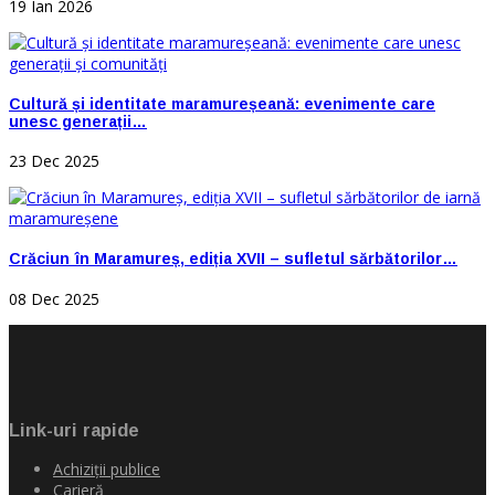
19 Ian 2026
Cultură și identitate maramureșeană: evenimente care
unesc generații…
23 Dec 2025
Crăciun în Maramureș, ediția XVII – sufletul sărbătorilor…
08 Dec 2025
Link-uri rapide
Achiziţii publice
Carieră