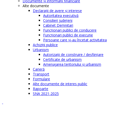
Documente şi informaţii financiare
Alte documente
Declaraţii de avere şi interese
Autoritatea executivă
Consilieri judeţeni
Cabinet Demnitari
Funcţionari publici de conducere
Funcționari publici de execuție
Persoane care şi-au încetat activitatea
Achiziţii publice
Urbanism
Autorizații de construire / desființare
Certificate de urbanism
Amenajarea teritoriului şi urbanism
Carieră
Transport
Formulare
Alte documente de interes public
Rapoarte
SNA 2021-2025