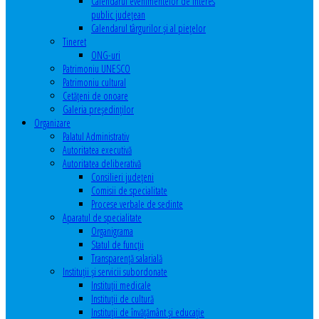
Calendarul evenimentelor de interes
public judeţean
Calendarul târgurilor şi al pieţelor
Tineret
ONG-uri
Patrimoniu UNESCO
Patrimoniu cultural
Cetăţeni de onoare
Galeria președinților
Organizare
Palatul Administrativ
Autoritatea executivă
Autoritatea deliberativă
Consilieri judeţeni
Comisii de specialitate
Procese verbale de sedinte
Aparatul de specialitate
Organigrama
Statul de funcții
Transparență salarială
Instituţii şi servicii subordonate
Instituţii medicale
Instituţii de cultură
Instituţii de învăţământ şi educaţie