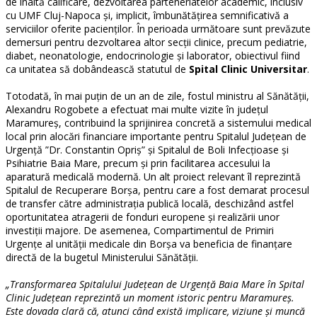
de înaltă calificare, dezvoltarea parteneriatelor academic, inclusiv
cu UMF Cluj-Napoca și, implicit, îmbunătățirea semnificativă a
serviciilor oferite pacienților. În perioada următoare sunt prevăzute
demersuri pentru dezvoltarea altor secții clinice, precum pediatrie,
diabet, neonatologie, endocrinologie și laborator, obiectivul fiind
ca unitatea să dobândească statutul de
Spital Clinic Universitar
.
Totodată, în mai puțin de un an de zile, fostul ministru al Sănătății,
Alexandru Rogobete a efectuat mai multe vizite în județul
Maramureș, contribuind la sprijinirea concretă a sistemului medical
local prin alocări financiare importante pentru Spitalul Județean de
Urgență ”Dr. Constantin Opriș” și Spitalul de Boli Infecțioase și
Psihiatrie Baia Mare, precum și prin facilitarea accesului la
aparatură medicală modernă. Un alt proiect relevant îl reprezintă
Spitalul de Recuperare Borșa, pentru care a fost demarat procesul
de transfer către administrația publică locală, deschizând astfel
oportunitatea atragerii de fonduri europene și realizării unor
investiții majore. De asemenea, Compartimentul de Primiri
Urgențe al unității medicale din Borșa va beneficia de finanțare
directă de la bugetul Ministerului Sănătății.
„Transformarea Spitalului Județean de Urgență Baia Mare în Spital
Clinic Județean reprezintă un moment istoric pentru Maramureș.
Este dovada clară că, atunci când există implicare, viziune și muncă