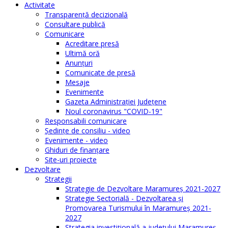
Activitate
Transparenţă decizională
Consultare publică
Comunicare
Acreditare presă
Ultimă oră
Anunţuri
Comunicate de presă
Mesaje
Evenimente
Gazeta Administraţiei Judeţene
Noul coronavirus "COVID-19"
Responsabili comunicare
Şedinţe de consiliu - video
Evenimente - video
Ghiduri de finanţare
Site-uri proiecte
Dezvoltare
Strategii
Strategie de Dezvoltare Maramureș 2021-2027
Strategie Sectorială - Dezvoltarea și
Promovarea Turismului în Maramureș 2021-
2027
Strategia investiţională a județului Maramureș