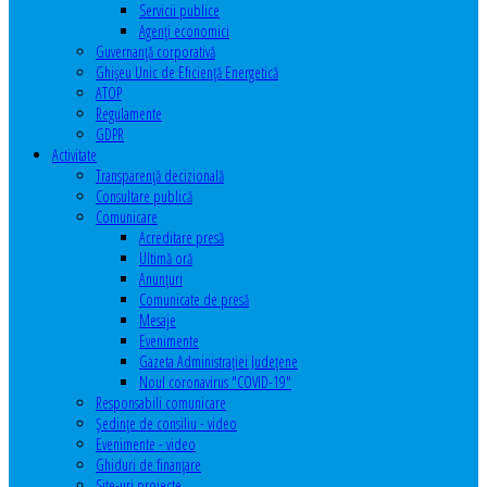
Servicii publice
Agenţi economici
Guvernanță corporativă
Ghişeu Unic de Eficienţă Energetică
ATOP
Regulamente
GDPR
Activitate
Transparenţă decizională
Consultare publică
Comunicare
Acreditare presă
Ultimă oră
Anunţuri
Comunicate de presă
Mesaje
Evenimente
Gazeta Administraţiei Judeţene
Noul coronavirus "COVID-19"
Responsabili comunicare
Şedinţe de consiliu - video
Evenimente - video
Ghiduri de finanţare
Site-uri proiecte