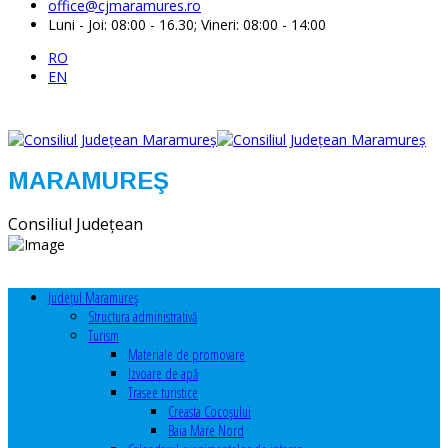
office@cjmaramures.ro
Luni - Joi: 08:00 - 16.30; Vineri: 08:00 - 14:00
RO
EN
MARAMUREŞ
Consiliul Judeţean
Judeţul Maramureş
Structura administrativă
Turism
Materiale de promovare
Izvoare de apă
Trasee turistice
Creasta Cocoșului
Baia Mare Nord