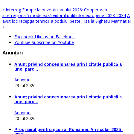
« Interreg Europe la orizontul anului 2026: Cooperarea
interregională modelează viitorul politicilor europene 2028-2034
A
avut loc recepția tehnică a podului peste Tisa la Sighetu Marmației
»
Facebook
Like us on Facebook
Youtube
Subscribe on Youtube
Anunţuri
Anunț privind concesionarea prin licitație publică a
unei parc…
Anunţuri
23 Iul 2026
Anunț privind concesionarea prin licitație publică a
unei parc…
Anunţuri
20 Iul 2026
Programul pentru școli al României. An școlar 2025-