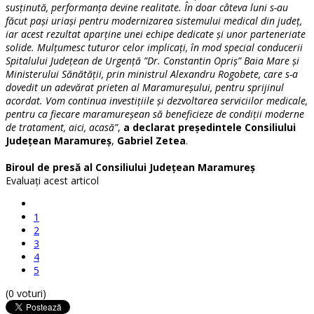
susținută, performanța devine realitate. În doar câteva luni s-au
făcut pași uriași pentru modernizarea sistemului medical din județ,
iar acest rezultat aparține unei echipe dedicate și unor parteneriate
solide. Mulțumesc tuturor celor implicați, în mod special conducerii
Spitalului Județean de Urgență ”Dr. Constantin Opriș” Baia Mare și
Ministerului Sănătății, prin ministrul Alexandru Rogobete, care s-a
dovedit un adevărat prieten al Maramureșului, pentru sprijinul
acordat. Vom continua investițiile și dezvoltarea serviciilor medicale,
pentru ca fiecare maramureșean să beneficieze de condiții moderne
de tratament, aici, acasă”
,
a declarat președintele Consiliului
Județean Maramureș
,
Gabriel Zetea
.
Biroul de presă al Consiliului Județean Maramureș
Evaluaţi acest articol
1
2
3
4
5
(0 voturi)