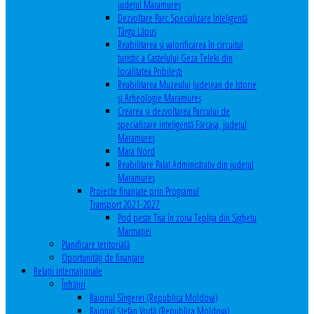
județul Maramureș
Dezvoltare Parc Specializare Inteligentă
Târgu Lăpuș
Reabilitarea și valorificarea în circuitul
turistic a Castelului Geza Teleki din
localitatea Pribilești
Reabilitarea Muzeului Județean de Istorie
și Arheologie Maramureș
Crearea și dezvoltarea Parcului de
specializare inteligentă Fărcașa, județul
Maramureș
Mara Nord
Reabilitare Palat Administrativ din județul
Maramureș
Proiecte finanțate prin Programul
Transport 2021-2027
Pod peste Tisa în zona Teplița din Sighetu
Marmației
Planificare teritorială
Oportunităţi de finanţare
Relaţii internaţionale
Înfrăţiri
Raionul Sîngerei (Republica Moldova)
Raionul Ștefan Vodă (Republica Moldova)