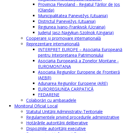
Provincia Flevoland - Regatul Ţărilor de Jos
(Olanda)
Municipalitatea Panevėžys (Lituania)
Districtul Panevėžys (Lituania)
Regiunea Ivano-Frankivsk (Ucraina)
Judeţul Jasz-Nagykun-Szolnok (Ungaria)
Cooperare şi promovare internaţională
Reprezentare internaţională
INTERPRET EUROPE – Asociația Europeană
pentru Interpretarea Patrimoniului
Asociația Europeană a Zonelor Montane -
EUROMONTANA
Asociația Regiunilor Europene de Frontieră
(AEBR)
Adunarea Regiunilor Europene (ARE)
EUROREGIUNEA CARPATICĂ
FEDARENE
Colaborări cu ambasadele
Monitorul Oficial Local
Statutul Unităţii Administrativ-Teritoriale
Regulamentele privind procedurile administrative
Hotărârile autorităţii deliberative
Dispoziţiile autorităţii executive