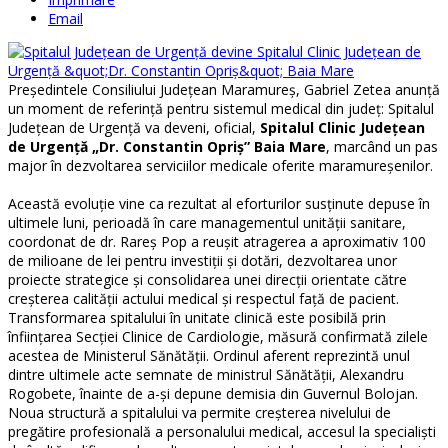
Email
Președintele Consiliului Județean Maramureș, Gabriel Zetea anunță
un moment de referință pentru sistemul medical din județ: Spitalul
Județean de Urgență va deveni, oficial,
Spitalul Clinic Județean
de Urgență „Dr. Constantin Opriș” Baia Mare
, marcând un pas
major în dezvoltarea serviciilor medicale oferite maramureșenilor.
Această evoluție vine ca rezultat al eforturilor susținute depuse în
ultimele luni, perioadă în care managementul unității sanitare,
coordonat de dr. Rareș Pop a reușit atragerea a aproximativ 100
de milioane de lei pentru investiții și dotări, dezvoltarea unor
proiecte strategice și consolidarea unei direcții orientate către
creșterea calității actului medical și respectul față de pacient.
Transformarea spitalului în unitate clinică este posibilă prin
înființarea Secției Clinice de Cardiologie, măsură confirmată zilele
acestea de Ministerul Sănătății. Ordinul aferent reprezintă unul
dintre ultimele acte semnate de ministrul Sănătății, Alexandru
Rogobete, înainte de a-și depune demisia din Guvernul Bolojan.
Noua structură a spitalului va permite creșterea nivelului de
pregătire profesională a personalului medical, accesul la specialiști