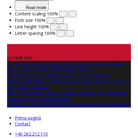
Read mode
Content scaling
100
%
Font size
100
%
Line height
100
%
Letter spacing
100
%
ULTIMĂ ORĂ
Lucrări de montare grinzi prefabricate la obiectivul de investitie
PASAJ CLUBUL VĂCARILOR (BAIA MARE - RECEA)
Programul pentru școli al României an școlar 2024-2025
Cărțile de identitate electronice și simple, disponibile din 10 iunie și
în municipiul Baia Mare
ANUNŢ IMPORTANT! Consiliul Județean Maramureș își desfășoară
activitatea într-un sediu temporar.
Numărul 262 al revistei de cultură "Nord Literar" își așteaptă cititorii
Prima pagină
Contact
+40 262.212.110