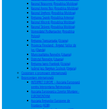
Raionul Nisporeni (Republica Moldova)
Raionul Anenii Noi (Republica Moldova)
Raionul Ungheni (Republica Moldova)
Regiunea Syunik (Republica Armenia)
Raionul Hîncești (Republica Moldova)
Raionul Străşeni (Republica Moldova)
Voievodatul Podkarpackie (Republica
Polonă)
Regiunea Transcarpatia (Ucraina)
Provincia Flevoland - Regatul Ţărilor de
Jos (Olanda)
Municipalitatea Panevėžys (Lituania)
Districtul Panevėžys (Lituania)
Regiunea Ivano-Frankivsk (Ucraina)
Judeţul Jasz-Nagykun-Szolnok (Ungaria)
Cooperare şi promovare internaţională
Reprezentare internaţională
INTERPRET EUROPE – Asociația Europeană
pentru Interpretarea Patrimoniului
Asociația Europeană a Zonelor Montane -
EUROMONTANA
Asociația Regiunilor Europene de
Frontieră (AEBR)