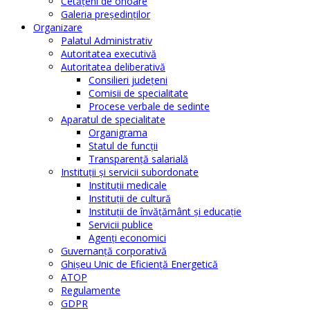
Cetăţeni de onoare
Galeria președinților
Organizare
Palatul Administrativ
Autoritatea executivă
Autoritatea deliberativă
Consilieri judeţeni
Comisii de specialitate
Procese verbale de sedinte
Aparatul de specialitate
Organigrama
Statul de funcții
Transparență salarială
Instituţii şi servicii subordonate
Instituţii medicale
Instituţii de cultură
Instituţii de învăţământ şi educaţie
Servicii publice
Agenţi economici
Guvernanță corporativă
Ghişeu Unic de Eficienţă Energetică
ATOP
Regulamente
GDPR