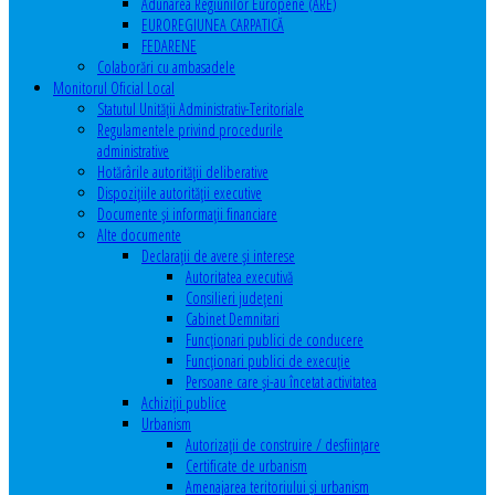
Adunarea Regiunilor Europene (ARE)
EUROREGIUNEA CARPATICĂ
FEDARENE
Colaborări cu ambasadele
Monitorul Oficial Local
Statutul Unităţii Administrativ-Teritoriale
Regulamentele privind procedurile
administrative
Hotărârile autorităţii deliberative
Dispoziţiile autorităţii executive
Documente şi informaţii financiare
Alte documente
Declaraţii de avere şi interese
Autoritatea executivă
Consilieri judeţeni
Cabinet Demnitari
Funcţionari publici de conducere
Funcționari publici de execuție
Persoane care şi-au încetat activitatea
Achiziţii publice
Urbanism
Autorizații de construire / desființare
Certificate de urbanism
Amenajarea teritoriului şi urbanism