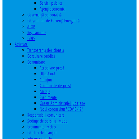
Servicii publice
Agenţi economici
Guvernanță corporativă
Ghişeu Unic de Eficienţă Energetică
ATOP
Regulamente
GDPR
Activitate
Transparenţă decizională
Consultare publică
Comunicare
Acreditare presă
Ultimă oră
Anunţuri
Comunicate de presă
Mesaje
Evenimente
Gazeta Administraţiei Judeţene
Noul coronavirus "COVID-19"
Responsabili comunicare
Şedinţe de consiliu - video
Evenimente - video
Ghiduri de finanţare
Site-uri proiecte