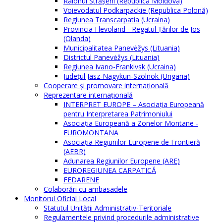
Raionul Străşeni (Republica Moldova)
Voievodatul Podkarpackie (Republica Polonă)
Regiunea Transcarpatia (Ucraina)
Provincia Flevoland - Regatul Ţărilor de Jos
(Olanda)
Municipalitatea Panevėžys (Lituania)
Districtul Panevėžys (Lituania)
Regiunea Ivano-Frankivsk (Ucraina)
Judeţul Jasz-Nagykun-Szolnok (Ungaria)
Cooperare şi promovare internaţională
Reprezentare internaţională
INTERPRET EUROPE – Asociația Europeană
pentru Interpretarea Patrimoniului
Asociația Europeană a Zonelor Montane -
EUROMONTANA
Asociația Regiunilor Europene de Frontieră
(AEBR)
Adunarea Regiunilor Europene (ARE)
EUROREGIUNEA CARPATICĂ
FEDARENE
Colaborări cu ambasadele
Monitorul Oficial Local
Statutul Unităţii Administrativ-Teritoriale
Regulamentele privind procedurile administrative