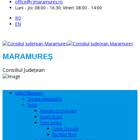
office@cjmaramures.ro
Luni - Joi: 08:00 - 16.30; Vineri: 08:00 - 14:00
RO
EN
MARAMUREŞ
Consiliul Judeţean
Judeţul Maramureş
Structura administrativă
Turism
Materiale de promovare
Izvoare de apă
Trasee turistice
Creasta Cocoșului
Baia Mare Nord