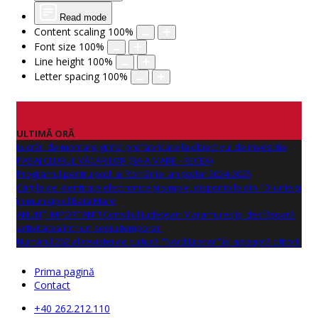
Read mode
Content scaling
100
%
Font size
100
%
Line height
100
%
Letter spacing
100
%
ULTIMĂ ORĂ
Lucrări de montare grinzi prefabricate la obiectivul de investitie
PASAJ CLUBUL VĂCARILOR (BAIA MARE - RECEA)
Programul pentru școli al României an școlar 2024-2025
Cărțile de identitate electronice și simple, disponibile din 10 iunie și
în municipiul Baia Mare
ANUNŢ IMPORTANT! Consiliul Județean Maramureș își desfășoară
activitatea într-un sediu temporar.
Numărul 262 al revistei de cultură "Nord Literar" își așteaptă cititorii
Prima pagină
Contact
+40 262.212.110