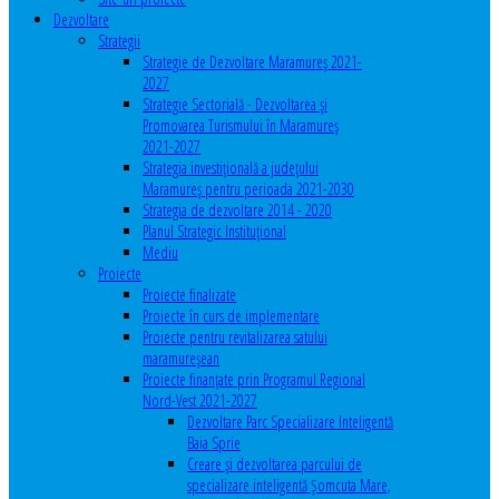
Dezvoltare
Strategii
Strategie de Dezvoltare Maramureș 2021-
2027
Strategie Sectorială - Dezvoltarea și
Promovarea Turismului în Maramureș
2021-2027
Strategia investiţională a județului
Maramureș pentru perioada 2021-2030
Strategia de dezvoltare 2014 - 2020
Planul Strategic Instituţional
Mediu
Proiecte
Proiecte finalizate
Proiecte în curs de implementare
Proiecte pentru revitalizarea satului
maramureşean
Proiecte finanțate prin Programul Regional
Nord-Vest 2021-2027
Dezvoltare Parc Specializare Inteligentă
Baia Sprie
Creare și dezvoltarea parcului de
specializare inteligentă Șomcuta Mare,