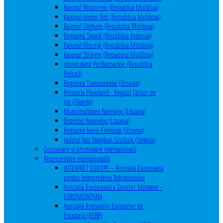
Raionul Nisporeni (Republica Moldova)
Raionul Anenii Noi (Republica Moldova)
Raionul Ungheni (Republica Moldova)
Regiunea Syunik (Republica Armenia)
Raionul Hîncești (Republica Moldova)
Raionul Străşeni (Republica Moldova)
Voievodatul Podkarpackie (Republica
Polonă)
Regiunea Transcarpatia (Ucraina)
Provincia Flevoland - Regatul Ţărilor de
Jos (Olanda)
Municipalitatea Panevėžys (Lituania)
Districtul Panevėžys (Lituania)
Regiunea Ivano-Frankivsk (Ucraina)
Judeţul Jasz-Nagykun-Szolnok (Ungaria)
Cooperare şi promovare internaţională
Reprezentare internaţională
INTERPRET EUROPE – Asociația Europeană
pentru Interpretarea Patrimoniului
Asociația Europeană a Zonelor Montane -
EUROMONTANA
Asociația Regiunilor Europene de
Frontieră (AEBR)