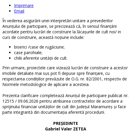
Imprimare
Email
În vederea asigurării unei interpretări unitare a prevederilor
Anunțului de participare, se precizează că, în sensul finanțării
acordate pentru lucrări de construire la lăcașurile de cult noi/ in
curs de construire, această noțiune include:
biserici /case de rugăciune;
case parohiale;
chilii aferente unității de cult.
Prin urmare, proiectele care vizează lucrări de construire a acestor
imobile detaliate mai sus pot fi depuse spre finanțare, cu
respectarea condițiilor prevăzute de O.G. nr. 82/2001, respectiv de
Normele metodologice de aplicare a acesteia.
Prezenta clarificare completează Anunțul de participare publicat nr.
12515 / 09.06.2026 pentru atribuirea contractelor de acordare a
sprijinului financiar unităților de cult din Județul Maramureș și face
parte integrantă din documentația aferentă procedurii.
PREȘEDINTE
Gabriel Valer ZETEA