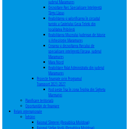
județul Maramureș
Dezvoltare Parc Specializare Inteligentă
Târgu Lăpuș
Reabilitarea și valorificarea în circuitul
turistic a Castelului Geza Teleki din
localitatea Pribilești
Reabilitarea Muzeului Județean de Istorie
și Arheologie Maramureș
Crearea și dezvoltarea Parcului de
specializare inteligentă Fărcașa, județul
Maramureș
Mara Nord
Reabilitare Palat Administrativ din județul
Maramureș
Proiecte finanțate prin Programul
Transport 2021-2027
Pod peste Tisa în zona Teplița din Sighetu
Marmației
Planificare teritorială
Oportunităţi de finanţare
Relaţii internaţionale
Înfrăţiri
Raionul Sîngerei (Republica Moldova)
Raionul Ștefan Vodă (Republica Moldova)