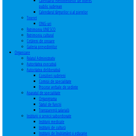
Calendarul evenimentelor de interes
public judeţean
Calendarul târgurilor şi al pieţelor
Tineret
ONG-uri
Patrimoniu UNESCO
Patrimoniu cultural
Cetăţeni de onoare
Galeria președinților
Organizare
Palatul Administrativ
Autoritatea executivă
Autoritatea deliberativă
Consilieri judeţeni
Comisii de specialitate
Procese verbale de sedinte
Aparatul de specialitate
Organigrama
Statul de funcții
Transparență salarială
Instituţii şi servicii subordonate
Instituţii medicale
Instituţii de cultură
Instituţii de învăţământ şi educaţie