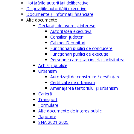
Hotărârile autorităţii deliberative
Dispoziţiile autorităţii executive
Documente şi informaţii financiare
Alte documente
Declaraţii de avere şi interese
Autoritatea executivă
Consilieri judeţeni
Cabinet Demnitari
Funcţionari publici de conducere
Funcționari publici de execuție
Persoane care şi-au încetat activitatea
Achiziţii publice
Urbanism
Autorizații de construire / desființare
Certificate de urbanism
Amenajarea teritoriului şi urbanism
Carieră
Transport
Formulare
Alte documente de interes public
Rapoarte
SNA 2021-2025