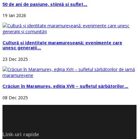
50 de ani de pasiune, știință și suflet…
19 Ian 2026
Cultură și identitate maramureșeană: evenimente care
unesc generații…
23 Dec 2025
Crăciun în Maramureș, ediția XVII – sufletul sărbătorilor…
08 Dec 2025
Link-uri rapide