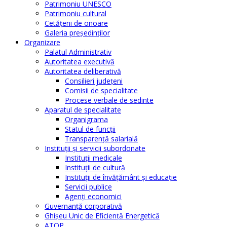
Patrimoniu UNESCO
Patrimoniu cultural
Cetăţeni de onoare
Galeria președinților
Organizare
Palatul Administrativ
Autoritatea executivă
Autoritatea deliberativă
Consilieri judeţeni
Comisii de specialitate
Procese verbale de sedinte
Aparatul de specialitate
Organigrama
Statul de funcții
Transparență salarială
Instituţii şi servicii subordonate
Instituţii medicale
Instituţii de cultură
Instituţii de învăţământ şi educaţie
Servicii publice
Agenţi economici
Guvernanță corporativă
Ghişeu Unic de Eficienţă Energetică
ATOP