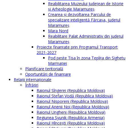
Reabilitarea Muzeului Județean de Istorie
și Arheologie Maramureș
Crearea și dezvoltarea Parcului de
specializare inteligentă Fărcașa, județul
Maramureș
Mara Nord
Reabilitare Palat Administrativ din județul
Maramureș
Proiecte finanțate prin Programul Transport
2021-2027
Pod peste Tisa în zona Teplița din Sighetu
Marmației
Planificare teritorială
Oportunităţi de finanţare
Relaţii internaţionale
Înfrăţiri
Raionul Sîngerei (Republica Moldova)
Raionul Ștefan Vodă (Republica Moldova)
Raionul Nisporeni (Republica Moldova)
Raionul Anenii Noi (Republica Moldova)
Raionul Ungheni (Republica Moldova)
Regiunea Syunik (Republica Armenia)
Raionul Hîncești (Republica Moldova)