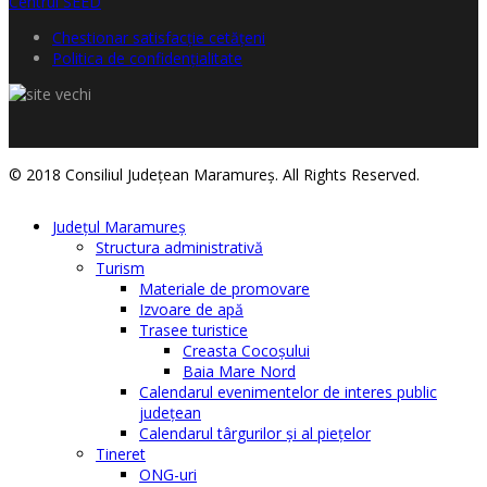
Chestionar satisfacţie cetăţeni
Politica de confidențialitate
© 2018 Consiliul Judeţean Maramureş. All Rights Reserved.
Judeţul Maramureş
Structura administrativă
Turism
Materiale de promovare
Izvoare de apă
Trasee turistice
Creasta Cocoșului
Baia Mare Nord
Calendarul evenimentelor de interes public
judeţean
Calendarul târgurilor şi al pieţelor
Tineret
ONG-uri