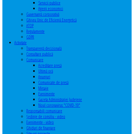
Servicii publice
Agenţi economici
Guvernanță corporativă
Ghişeu Unic de Eficienţă Energetică
ATOP
Regulamente
GDPR
Activitate
Transparenţă decizională
Consultare publică
Comunicare
Acreditare presă
Ultimă oră
Anunţuri
Comunicate de presă
Mesaje
Evenimente
Gazeta Administraţiei Judeţene
Noul coronavirus "COVID-19"
Responsabili comunicare
Şedinţe de consiliu - video
Evenimente - video
Ghiduri de finanţare
Site-uri proiecte