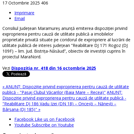
17 Octombrie 2025
406
Imprimare
Email
Consiliul Județean Maramureș anunță emiterea dispoziției privind
exproprierea pentru cauză de utilitate publică a imobilelor
proprietate privată situate pe coridorul de expropriere al lucrării de
utilitate publică de interes județean ”Reabilitare DJ 171 Rogoz (DJ
109F) – lim. Jud. Bistrița-Năsăud”, obiectiv de investiții cuprins în
proiectul MaraNord.
Vezi
Dispoziţia nr. 418 din 16 octombrie 2025
« ANUNŢ: Dispoziţie privind exproprierea pentru cauză de utilitate
publică - "Pasaj Clubul Văcarilor (Baia Mare – Recea)"
ANUNŢ:
Dispoziţie privind exproprierea pentru cauză de utilitate publică -
"Reabilitare DJ 186 Vadu Izei (DN 18) – Onceşti – Năneşti –
Bârsana (DJ 185)" »
Facebook
Like us on Facebook
Youtube
Subscribe on Youtube