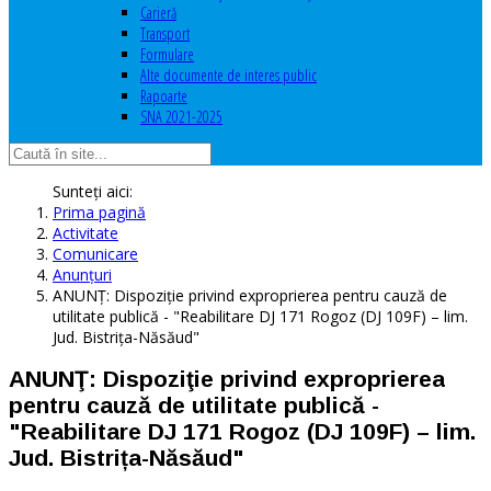
Carieră
Transport
Formulare
Alte documente de interes public
Rapoarte
SNA 2021-2025
Sunteți aici:
Prima pagină
Activitate
Comunicare
Anunţuri
ANUNŢ: Dispoziţie privind exproprierea pentru cauză de
utilitate publică - "Reabilitare DJ 171 Rogoz (DJ 109F) – lim.
Jud. Bistrița-Năsăud"
ANUNŢ: Dispoziţie privind exproprierea
pentru cauză de utilitate publică -
"Reabilitare DJ 171 Rogoz (DJ 109F) – lim.
Jud. Bistrița-Năsăud"