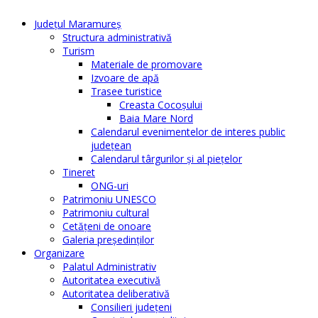
Judeţul Maramureş
Structura administrativă
Turism
Materiale de promovare
Izvoare de apă
Trasee turistice
Creasta Cocoșului
Baia Mare Nord
Calendarul evenimentelor de interes public
judeţean
Calendarul târgurilor şi al pieţelor
Tineret
ONG-uri
Patrimoniu UNESCO
Patrimoniu cultural
Cetăţeni de onoare
Galeria președinților
Organizare
Palatul Administrativ
Autoritatea executivă
Autoritatea deliberativă
Consilieri judeţeni