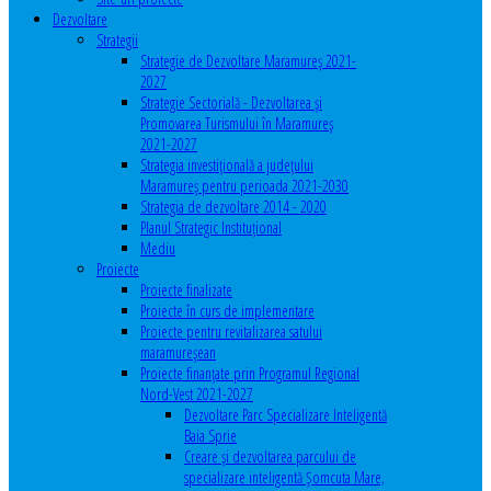
Dezvoltare
Strategii
Strategie de Dezvoltare Maramureș 2021-
2027
Strategie Sectorială - Dezvoltarea și
Promovarea Turismului în Maramureș
2021-2027
Strategia investiţională a județului
Maramureș pentru perioada 2021-2030
Strategia de dezvoltare 2014 - 2020
Planul Strategic Instituţional
Mediu
Proiecte
Proiecte finalizate
Proiecte în curs de implementare
Proiecte pentru revitalizarea satului
maramureşean
Proiecte finanțate prin Programul Regional
Nord-Vest 2021-2027
Dezvoltare Parc Specializare Inteligentă
Baia Sprie
Creare și dezvoltarea parcului de
specializare inteligentă Șomcuta Mare,