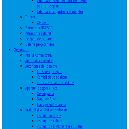
Calendarul evenimentelor de interes
public judeţean
Calendarul târgurilor şi al pieţelor
Tineret
ONG-uri
Patrimoniu UNESCO
Patrimoniu cultural
Cetăţeni de onoare
Galeria președinților
Organizare
Palatul Administrativ
Autoritatea executivă
Autoritatea deliberativă
Consilieri judeţeni
Comisii de specialitate
Procese verbale de sedinte
Aparatul de specialitate
Organigrama
Statul de funcții
Transparență salarială
Instituţii şi servicii subordonate
Instituţii medicale
Instituţii de cultură
Instituţii de învăţământ şi educaţie