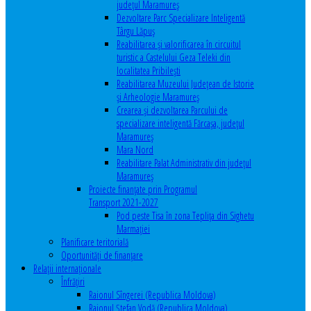
județul Maramureș
Dezvoltare Parc Specializare Inteligentă
Târgu Lăpuș
Reabilitarea și valorificarea în circuitul
turistic a Castelului Geza Teleki din
localitatea Pribilești
Reabilitarea Muzeului Județean de Istorie
și Arheologie Maramureș
Crearea și dezvoltarea Parcului de
specializare inteligentă Fărcașa, județul
Maramureș
Mara Nord
Reabilitare Palat Administrativ din județul
Maramureș
Proiecte finanțate prin Programul
Transport 2021-2027
Pod peste Tisa în zona Teplița din Sighetu
Marmației
Planificare teritorială
Oportunităţi de finanţare
Relaţii internaţionale
Înfrăţiri
Raionul Sîngerei (Republica Moldova)
Raionul Ștefan Vodă (Republica Moldova)