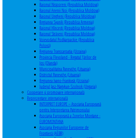
Raionul Nisporeni (Republica Moldova)
Raionul Anenii Noi (Republica Moldova)
Raionul Ungheni (Republica Moldova)
Regiunea Syunik (Republica Armenia)
Raionul Hîncești (Republica Moldova)
Raionul Străşeni (Republica Moldova)
Voievodatul Podkarpackie (Republica
Polonă)
Regiunea Transcarpatia (Ucraina)
Provincia Flevoland - Regatul Ţărilor de
Jos (Olanda)
Municipalitatea Panevėžys (Lituania)
Districtul Panevėžys (Lituania)
Regiunea Ivano-Frankivsk (Ucraina)
Judeţul Jasz-Nagykun-Szolnok (Ungaria)
Cooperare şi promovare internaţională
Reprezentare internaţională
INTERPRET EUROPE – Asociația Europeană
pentru Interpretarea Patrimoniului
Asociația Europeană a Zonelor Montane -
EUROMONTANA
Asociația Regiunilor Europene de
Frontieră (AEBR)