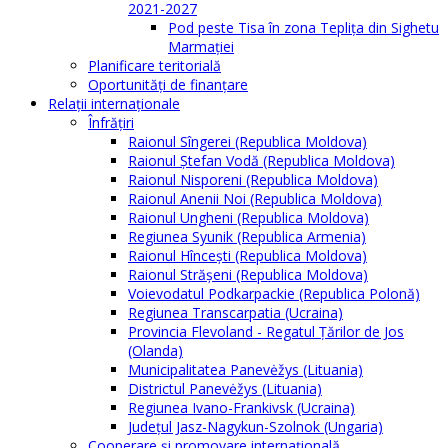
2021-2027
Pod peste Tisa în zona Teplița din Sighetu
Marmației
Planificare teritorială
Oportunităţi de finanţare
Relaţii internaţionale
Înfrăţiri
Raionul Sîngerei (Republica Moldova)
Raionul Ștefan Vodă (Republica Moldova)
Raionul Nisporeni (Republica Moldova)
Raionul Anenii Noi (Republica Moldova)
Raionul Ungheni (Republica Moldova)
Regiunea Syunik (Republica Armenia)
Raionul Hîncești (Republica Moldova)
Raionul Străşeni (Republica Moldova)
Voievodatul Podkarpackie (Republica Polonă)
Regiunea Transcarpatia (Ucraina)
Provincia Flevoland - Regatul Ţărilor de Jos
(Olanda)
Municipalitatea Panevėžys (Lituania)
Districtul Panevėžys (Lituania)
Regiunea Ivano-Frankivsk (Ucraina)
Judeţul Jasz-Nagykun-Szolnok (Ungaria)
Cooperare şi promovare internaţională