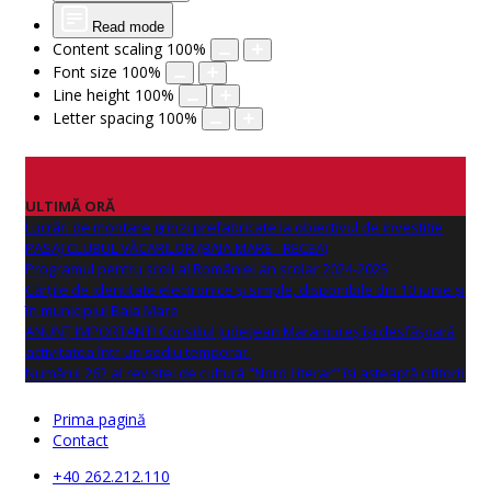
Read mode
Content scaling
100
%
Font size
100
%
Line height
100
%
Letter spacing
100
%
ULTIMĂ ORĂ
Lucrări de montare grinzi prefabricate la obiectivul de investitie
PASAJ CLUBUL VĂCARILOR (BAIA MARE - RECEA)
Programul pentru școli al României an școlar 2024-2025
Cărțile de identitate electronice și simple, disponibile din 10 iunie și
în municipiul Baia Mare
ANUNŢ IMPORTANT! Consiliul Județean Maramureș își desfășoară
activitatea într-un sediu temporar.
Numărul 262 al revistei de cultură "Nord Literar" își așteaptă cititorii
Prima pagină
Contact
+40 262.212.110