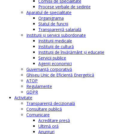
Comisii de specialitate
Procese verbale de sedinte
Aparatul de specialitate
Organigrama
Statul de funcții
Transparență salarială
Instituţii şi servicii subordonate
Instituţii medicale
Instituţii de cultură
Instituţii de învăţământ şi educaţie
Servicii publice
Agenţi economici
Guvernanță corporativă
Ghişeu Unic de Eficienţă Energetică
ATOP
Regulamente
GDPR
Activitate
Transparenţă decizională
Consultare publică
Comunicare
Acreditare presă
Ultimă oră
Anunţuri