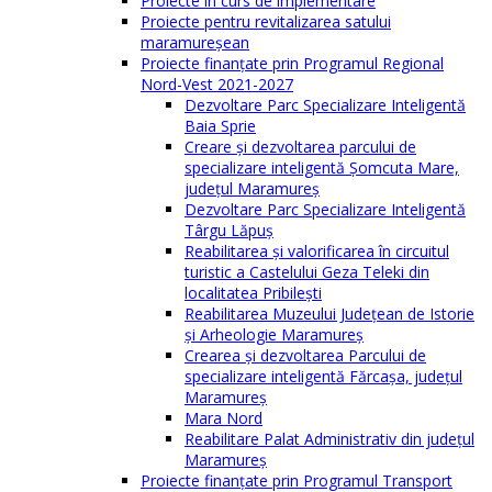
Proiecte în curs de implementare
Proiecte pentru revitalizarea satului
maramureşean
Proiecte finanțate prin Programul Regional
Nord-Vest 2021-2027
Dezvoltare Parc Specializare Inteligentă
Baia Sprie
Creare și dezvoltarea parcului de
specializare inteligentă Șomcuta Mare,
județul Maramureș
Dezvoltare Parc Specializare Inteligentă
Târgu Lăpuș
Reabilitarea și valorificarea în circuitul
turistic a Castelului Geza Teleki din
localitatea Pribilești
Reabilitarea Muzeului Județean de Istorie
și Arheologie Maramureș
Crearea și dezvoltarea Parcului de
specializare inteligentă Fărcașa, județul
Maramureș
Mara Nord
Reabilitare Palat Administrativ din județul
Maramureș
Proiecte finanțate prin Programul Transport