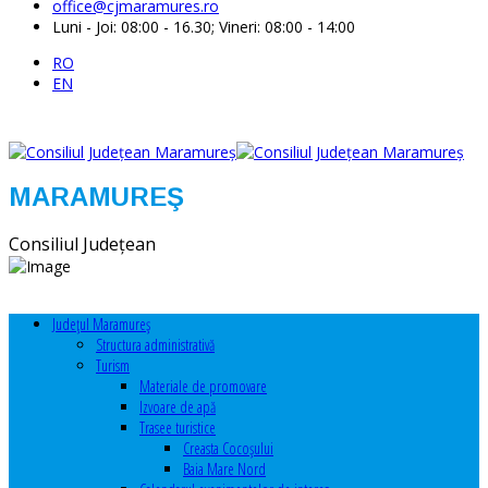
office@cjmaramures.ro
Luni - Joi: 08:00 - 16.30; Vineri: 08:00 - 14:00
RO
EN
MARAMUREŞ
Consiliul Judeţean
Judeţul Maramureş
Structura administrativă
Turism
Materiale de promovare
Izvoare de apă
Trasee turistice
Creasta Cocoșului
Baia Mare Nord