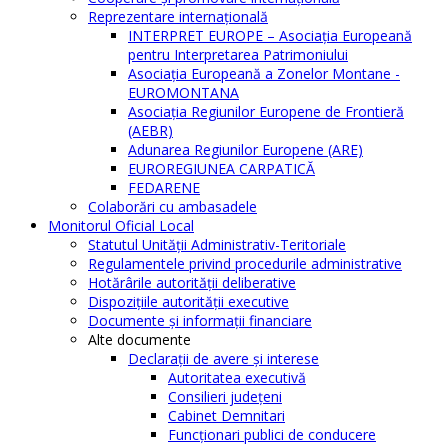
Reprezentare internaţională
INTERPRET EUROPE – Asociația Europeană
pentru Interpretarea Patrimoniului
Asociația Europeană a Zonelor Montane -
EUROMONTANA
Asociația Regiunilor Europene de Frontieră
(AEBR)
Adunarea Regiunilor Europene (ARE)
EUROREGIUNEA CARPATICĂ
FEDARENE
Colaborări cu ambasadele
Monitorul Oficial Local
Statutul Unităţii Administrativ-Teritoriale
Regulamentele privind procedurile administrative
Hotărârile autorităţii deliberative
Dispoziţiile autorităţii executive
Documente şi informaţii financiare
Alte documente
Declaraţii de avere şi interese
Autoritatea executivă
Consilieri judeţeni
Cabinet Demnitari
Funcţionari publici de conducere