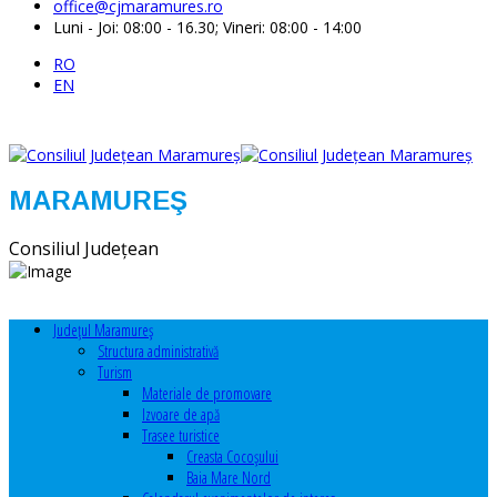
office@cjmaramures.ro
Luni - Joi: 08:00 - 16.30; Vineri: 08:00 - 14:00
RO
EN
MARAMUREŞ
Consiliul Judeţean
Judeţul Maramureş
Structura administrativă
Turism
Materiale de promovare
Izvoare de apă
Trasee turistice
Creasta Cocoșului
Baia Mare Nord