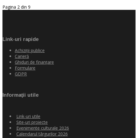
Pagina 2 din 9
Link-uri rapide
Achiziţii publice
Carieră
Ghiduri de finanţare
Formulare
GDPR
Informaţii utile
Link-uri utile
Site-uri proiecte
Evenimente culturale 2026
Calendarul târgurilor 2026