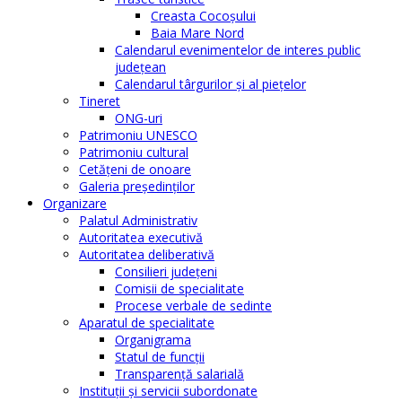
Creasta Cocoșului
Baia Mare Nord
Calendarul evenimentelor de interes public
judeţean
Calendarul târgurilor şi al pieţelor
Tineret
ONG-uri
Patrimoniu UNESCO
Patrimoniu cultural
Cetăţeni de onoare
Galeria președinților
Organizare
Palatul Administrativ
Autoritatea executivă
Autoritatea deliberativă
Consilieri judeţeni
Comisii de specialitate
Procese verbale de sedinte
Aparatul de specialitate
Organigrama
Statul de funcții
Transparență salarială
Instituţii şi servicii subordonate