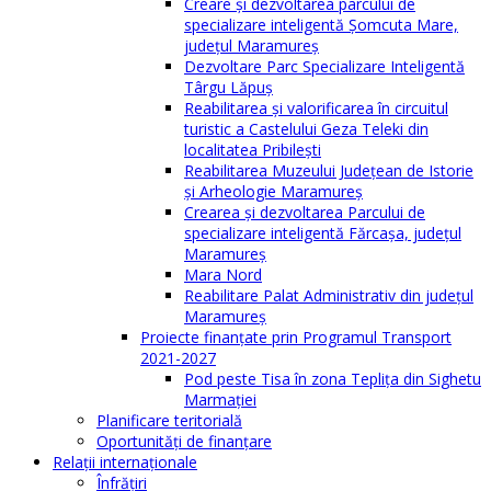
Creare și dezvoltarea parcului de
specializare inteligentă Șomcuta Mare,
județul Maramureș
Dezvoltare Parc Specializare Inteligentă
Târgu Lăpuș
Reabilitarea și valorificarea în circuitul
turistic a Castelului Geza Teleki din
localitatea Pribilești
Reabilitarea Muzeului Județean de Istorie
și Arheologie Maramureș
Crearea și dezvoltarea Parcului de
specializare inteligentă Fărcașa, județul
Maramureș
Mara Nord
Reabilitare Palat Administrativ din județul
Maramureș
Proiecte finanțate prin Programul Transport
2021-2027
Pod peste Tisa în zona Teplița din Sighetu
Marmației
Planificare teritorială
Oportunităţi de finanţare
Relaţii internaţionale
Înfrăţiri