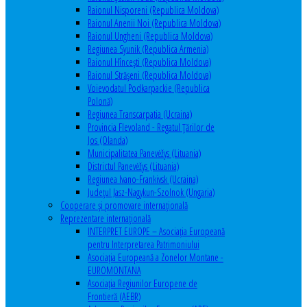
Raionul Nisporeni (Republica Moldova)
Raionul Anenii Noi (Republica Moldova)
Raionul Ungheni (Republica Moldova)
Regiunea Syunik (Republica Armenia)
Raionul Hîncești (Republica Moldova)
Raionul Străşeni (Republica Moldova)
Voievodatul Podkarpackie (Republica
Polonă)
Regiunea Transcarpatia (Ucraina)
Provincia Flevoland - Regatul Ţărilor de
Jos (Olanda)
Municipalitatea Panevėžys (Lituania)
Districtul Panevėžys (Lituania)
Regiunea Ivano-Frankivsk (Ucraina)
Judeţul Jasz-Nagykun-Szolnok (Ungaria)
Cooperare şi promovare internaţională
Reprezentare internaţională
INTERPRET EUROPE – Asociația Europeană
pentru Interpretarea Patrimoniului
Asociația Europeană a Zonelor Montane -
EUROMONTANA
Asociația Regiunilor Europene de
Frontieră (AEBR)