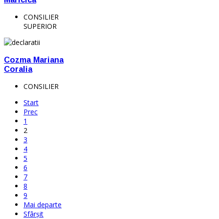
CONSILIER
SUPERIOR
Cozma Mariana
Coralia
CONSILIER
Start
Prec
1
2
3
4
5
6
7
8
9
Mai departe
Sfârșit