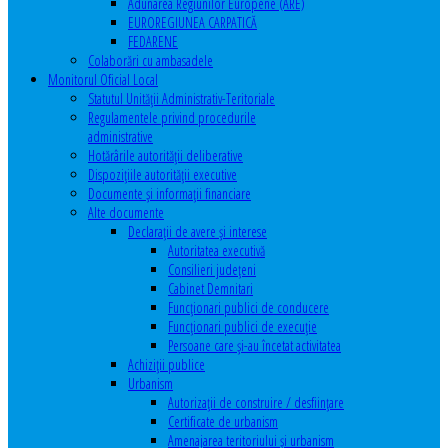
Adunarea Regiunilor Europene (ARE)
EUROREGIUNEA CARPATICĂ
FEDARENE
Colaborări cu ambasadele
Monitorul Oficial Local
Statutul Unităţii Administrativ-Teritoriale
Regulamentele privind procedurile
administrative
Hotărârile autorităţii deliberative
Dispoziţiile autorităţii executive
Documente şi informaţii financiare
Alte documente
Declaraţii de avere şi interese
Autoritatea executivă
Consilieri judeţeni
Cabinet Demnitari
Funcţionari publici de conducere
Funcționari publici de execuție
Persoane care şi-au încetat activitatea
Achiziţii publice
Urbanism
Autorizații de construire / desființare
Certificate de urbanism
Amenajarea teritoriului şi urbanism