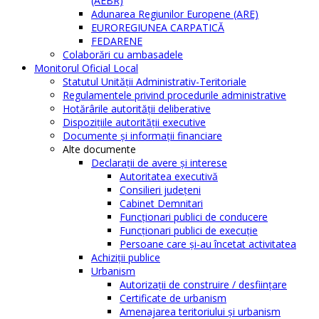
(AEBR)
Adunarea Regiunilor Europene (ARE)
EUROREGIUNEA CARPATICĂ
FEDARENE
Colaborări cu ambasadele
Monitorul Oficial Local
Statutul Unităţii Administrativ-Teritoriale
Regulamentele privind procedurile administrative
Hotărârile autorităţii deliberative
Dispoziţiile autorităţii executive
Documente şi informaţii financiare
Alte documente
Declaraţii de avere şi interese
Autoritatea executivă
Consilieri judeţeni
Cabinet Demnitari
Funcţionari publici de conducere
Funcționari publici de execuție
Persoane care şi-au încetat activitatea
Achiziţii publice
Urbanism
Autorizații de construire / desființare
Certificate de urbanism
Amenajarea teritoriului şi urbanism