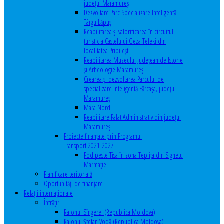
județul Maramureș
Dezvoltare Parc Specializare Inteligentă
Târgu Lăpuș
Reabilitarea și valorificarea în circuitul
turistic a Castelului Geza Teleki din
localitatea Pribilești
Reabilitarea Muzeului Județean de Istorie
și Arheologie Maramureș
Crearea și dezvoltarea Parcului de
specializare inteligentă Fărcașa, județul
Maramureș
Mara Nord
Reabilitare Palat Administrativ din județul
Maramureș
Proiecte finanțate prin Programul
Transport 2021-2027
Pod peste Tisa în zona Teplița din Sighetu
Marmației
Planificare teritorială
Oportunităţi de finanţare
Relaţii internaţionale
Înfrăţiri
Raionul Sîngerei (Republica Moldova)
Raionul Ștefan Vodă (Republica Moldova)