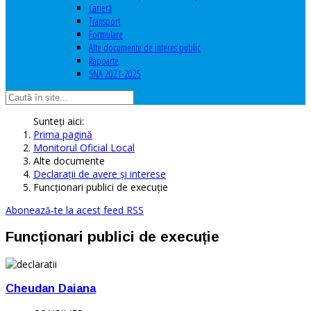
Carieră
Transport
Formulare
Alte documente de interes public
Rapoarte
SNA 2021-2025
Sunteți aici:
Prima pagină
Monitorul Oficial Local
Alte documente
Declaraţii de avere şi interese
Funcționari publici de execuție
Abonează-te la acest feed RSS
Funcționari publici de execuție
Cheudan Daiana