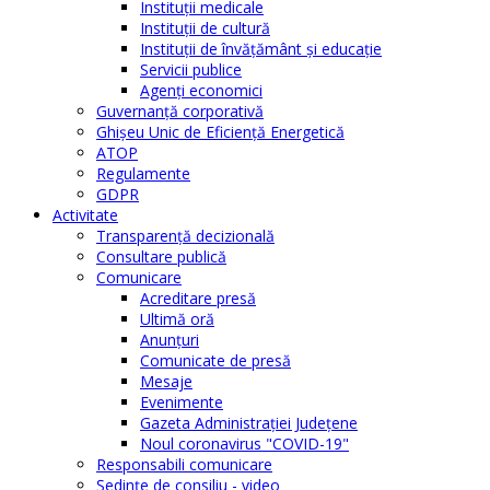
Instituţii medicale
Instituţii de cultură
Instituţii de învăţământ şi educaţie
Servicii publice
Agenţi economici
Guvernanță corporativă
Ghişeu Unic de Eficienţă Energetică
ATOP
Regulamente
GDPR
Activitate
Transparenţă decizională
Consultare publică
Comunicare
Acreditare presă
Ultimă oră
Anunţuri
Comunicate de presă
Mesaje
Evenimente
Gazeta Administraţiei Judeţene
Noul coronavirus "COVID-19"
Responsabili comunicare
Şedinţe de consiliu - video