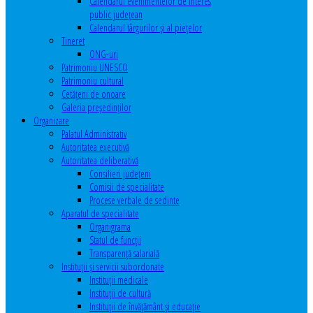
Calendarul evenimentelor de interes
public judeţean
Calendarul târgurilor şi al pieţelor
Tineret
ONG-uri
Patrimoniu UNESCO
Patrimoniu cultural
Cetăţeni de onoare
Galeria președinților
Organizare
Palatul Administrativ
Autoritatea executivă
Autoritatea deliberativă
Consilieri judeţeni
Comisii de specialitate
Procese verbale de sedinte
Aparatul de specialitate
Organigrama
Statul de funcții
Transparență salarială
Instituţii şi servicii subordonate
Instituţii medicale
Instituţii de cultură
Instituţii de învăţământ şi educaţie