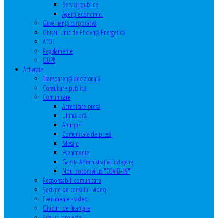
Servicii publice
Agenţi economici
Guvernanță corporativă
Ghişeu Unic de Eficienţă Energetică
ATOP
Regulamente
GDPR
Activitate
Transparenţă decizională
Consultare publică
Comunicare
Acreditare presă
Ultimă oră
Anunţuri
Comunicate de presă
Mesaje
Evenimente
Gazeta Administraţiei Judeţene
Noul coronavirus "COVID-19"
Responsabili comunicare
Şedinţe de consiliu - video
Evenimente - video
Ghiduri de finanţare
Site-uri proiecte