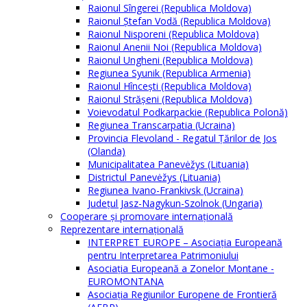
Raionul Sîngerei (Republica Moldova)
Raionul Ștefan Vodă (Republica Moldova)
Raionul Nisporeni (Republica Moldova)
Raionul Anenii Noi (Republica Moldova)
Raionul Ungheni (Republica Moldova)
Regiunea Syunik (Republica Armenia)
Raionul Hîncești (Republica Moldova)
Raionul Străşeni (Republica Moldova)
Voievodatul Podkarpackie (Republica Polonă)
Regiunea Transcarpatia (Ucraina)
Provincia Flevoland - Regatul Ţărilor de Jos
(Olanda)
Municipalitatea Panevėžys (Lituania)
Districtul Panevėžys (Lituania)
Regiunea Ivano-Frankivsk (Ucraina)
Judeţul Jasz-Nagykun-Szolnok (Ungaria)
Cooperare şi promovare internaţională
Reprezentare internaţională
INTERPRET EUROPE – Asociația Europeană
pentru Interpretarea Patrimoniului
Asociația Europeană a Zonelor Montane -
EUROMONTANA
Asociația Regiunilor Europene de Frontieră