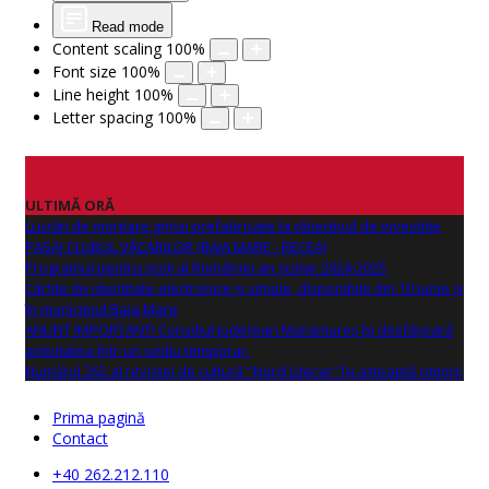
Read mode
Content scaling
100
%
Font size
100
%
Line height
100
%
Letter spacing
100
%
ULTIMĂ ORĂ
Lucrări de montare grinzi prefabricate la obiectivul de investitie
PASAJ CLUBUL VĂCARILOR (BAIA MARE - RECEA)
Programul pentru școli al României an școlar 2024-2025
Cărțile de identitate electronice și simple, disponibile din 10 iunie și
în municipiul Baia Mare
ANUNŢ IMPORTANT! Consiliul Județean Maramureș își desfășoară
activitatea într-un sediu temporar.
Numărul 262 al revistei de cultură "Nord Literar" își așteaptă cititorii
Prima pagină
Contact
+40 262.212.110