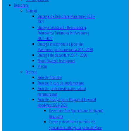
Dezvoltare
Strategii
Strategie de Dezvoltare Maramureș 2021-
2027
Strategie Sectorială - Dezvoltarea și
Promovarea Turismului în Maramureș
2021-2027
Strategia investiţională a județului
Maramureș pentru perioada 2021-2030
Strategia de dezvoltare 2014 - 2020
Planul Strategic Instituţional
Mediu
Proiecte
Proiecte finalizate
Proiecte în curs de implementare
Proiecte pentru revitalizarea satului
maramureşean
Proiecte finanțate prin Programul Regional
Nord-Vest 2021-2027
Dezvoltare Parc Specializare Inteligentă
Baia Sprie
Creare și dezvoltarea parcului de
specializare inteligentă Șomcuta Mare,