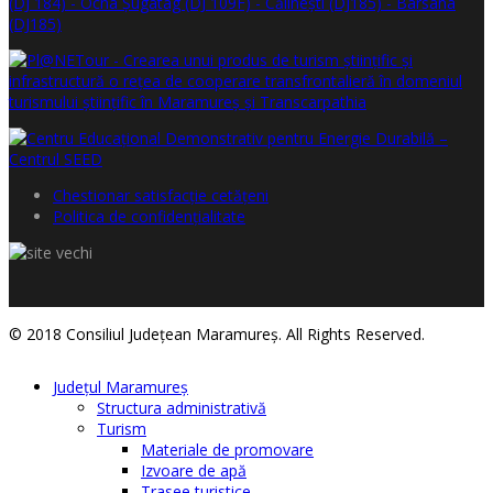
Chestionar satisfacţie cetăţeni
Politica de confidențialitate
© 2018 Consiliul Judeţean Maramureş. All Rights Reserved.
Judeţul Maramureş
Structura administrativă
Turism
Materiale de promovare
Izvoare de apă
Trasee turistice