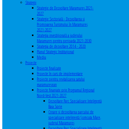
Strategii
Strategie de Dezvoltare Maramureș 2021-
2027
Strategie Sectorială - Dezvoltarea și
Promovarea Turismului în Maramureș
2021-2027
Strategia investiţională a județului
Maramureș pentru perioada 2021-2030
Strategia de dezvoltare 2014 - 2020
Planul Strategic Instituţional
Mediu
Proiecte
Proiecte finalizate
Proiecte în curs de implementare
Proiecte pentru revitalizarea satului
maramureşean
Proiecte finanțate prin Programul Regional
Nord-Vest 2021-2027
Dezvoltare Parc Specializare Inteligentă
Baia Sprie
Creare și dezvoltarea parcului de
specializare inteligentă Șomcuta Mare,
județul Maramureș
Dezvoltare Parc Specializare Inteligentă