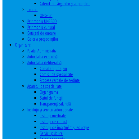
Calendarul târgurilor şi al pieţelor
Tineret
ONG-uri
Patrimoniu UNESCO
Patrimoniu cultural
Cetăţeni de onoare
Galeria președinților
Organizare
Palatul Administrativ
Autoritatea executivă
Autoritatea deliberativă
Consilieri judeţeni
Comisii de specialitate
Procese verbale de sedinte
Aparatul de specialitate
Organigrama
Statul de funcții
Transparență salarială
Instituţii şi servicii subordonate
Instituţii medicale
Instituţii de cultură
Instituţii de învăţământ şi educaţie
Servicii publice