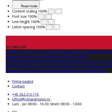
Read mode
Content scaling
100
%
Font size
100
%
Line height
100
%
Letter spacing
100
%
ULTIMĂ ORĂ
Lucrări de montare grinzi prefabricate la obiectivul de investitie PAS
Programul pentru școli al României an școlar 2024-2025
Cărțile de identitate electronice și simple, disponibile din 10 iunie și în
ANUNŢ IMPORTANT! Consiliul Județean Maramureș își desfășoară activi
Numărul 262 al revistei de cultură "Nord Literar" își așteaptă cititorii
Prima pagină
Contact
+40 262.212.110
office@cjmaramures.ro
Luni - Joi: 08:00 - 16.30; Vineri: 08:00 - 14:00