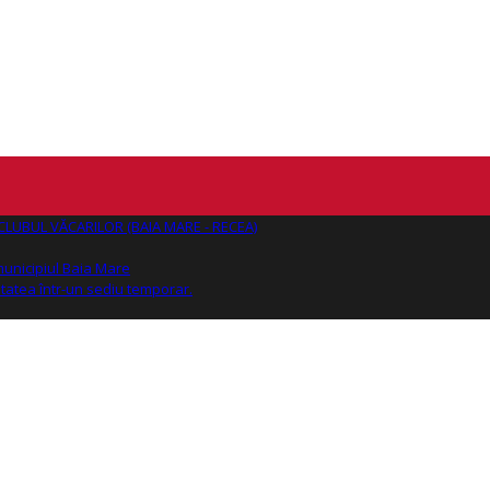
AJ CLUBUL VĂCARILOR (BAIA MARE - RECEA)
 municipiul Baia Mare
tatea într-un sediu temporar.