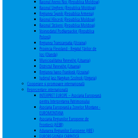
Raionul Anenii Noi (Republica Moldova)
Raionul Ungheni (Republica Moldova)
Regiunea Syunik (Republica Armenia)
Raionul Hîncești (Republica Moldova)
Raionul Străşeni (Republica Moldova)
Voievodatul Podkarpackie (Republica
Polonă)
Regiunea Transcarpatia (Ucraina)
Provincia Flevoland - Regatul Ţărilor de
Jos (Olanda)
Municipalitatea Panevėžys (Lituania)
Districtul Panevėžys (Lituania)
Regiunea Ivano-Frankivsk (Ucraina)
Judeţul Jasz-Nagykun-Szolnok (Ungaria)
Cooperare şi promovare internaţională
Reprezentare internaţională
INTERPRET EUROPE – Asociația Europeană
pentru Interpretarea Patrimoniului
Asociația Europeană a Zonelor Montane -
EUROMONTANA
Asociația Regiunilor Europene de
Frontieră (AEBR)
Adunarea Regiunilor Europene (ARE)
EUROREGIUNEA CARPATICĂ