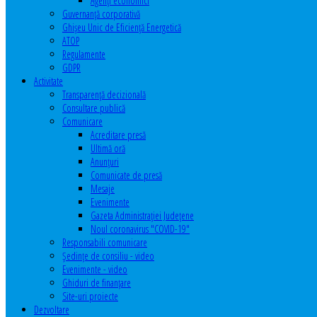
Agenţi economici
Guvernanță corporativă
Ghişeu Unic de Eficienţă Energetică
ATOP
Regulamente
GDPR
Activitate
Transparenţă decizională
Consultare publică
Comunicare
Acreditare presă
Ultimă oră
Anunţuri
Comunicate de presă
Mesaje
Evenimente
Gazeta Administraţiei Judeţene
Noul coronavirus "COVID-19"
Responsabili comunicare
Şedinţe de consiliu - video
Evenimente - video
Ghiduri de finanţare
Site-uri proiecte
Dezvoltare