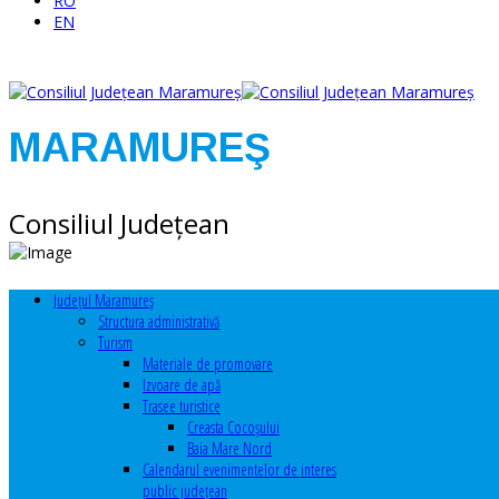
RO
EN
MARAMUREŞ
Consiliul Judeţean
Judeţul Maramureş
Structura administrativă
Turism
Materiale de promovare
Izvoare de apă
Trasee turistice
Creasta Cocoșului
Baia Mare Nord
Calendarul evenimentelor de interes
public judeţean