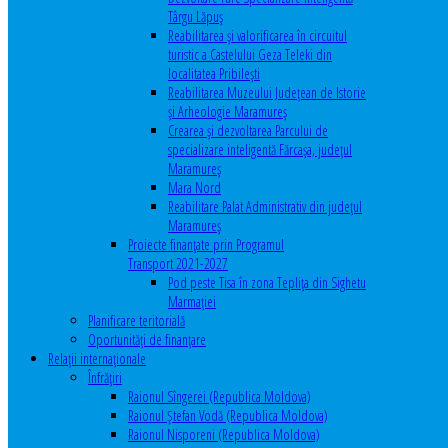
Târgu Lăpuș
Reabilitarea și valorificarea în circuitul
turistic a Castelului Geza Teleki din
localitatea Pribilești
Reabilitarea Muzeului Județean de Istorie
și Arheologie Maramureș
Crearea și dezvoltarea Parcului de
specializare inteligentă Fărcașa, județul
Maramureș
Mara Nord
Reabilitare Palat Administrativ din județul
Maramureș
Proiecte finanțate prin Programul
Transport 2021-2027
Pod peste Tisa în zona Teplița din Sighetu
Marmației
Planificare teritorială
Oportunităţi de finanţare
Relaţii internaţionale
Înfrăţiri
Raionul Sîngerei (Republica Moldova)
Raionul Ștefan Vodă (Republica Moldova)
Raionul Nisporeni (Republica Moldova)