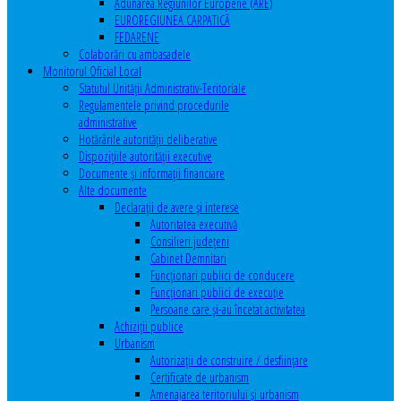
Adunarea Regiunilor Europene (ARE)
EUROREGIUNEA CARPATICĂ
FEDARENE
Colaborări cu ambasadele
Monitorul Oficial Local
Statutul Unităţii Administrativ-Teritoriale
Regulamentele privind procedurile
administrative
Hotărârile autorităţii deliberative
Dispoziţiile autorităţii executive
Documente şi informaţii financiare
Alte documente
Declaraţii de avere şi interese
Autoritatea executivă
Consilieri judeţeni
Cabinet Demnitari
Funcţionari publici de conducere
Funcționari publici de execuție
Persoane care şi-au încetat activitatea
Achiziţii publice
Urbanism
Autorizații de construire / desființare
Certificate de urbanism
Amenajarea teritoriului şi urbanism