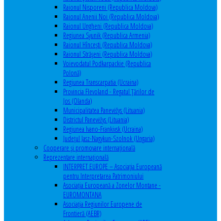
Raionul Nisporeni (Republica Moldova)
Raionul Anenii Noi (Republica Moldova)
Raionul Ungheni (Republica Moldova)
Regiunea Syunik (Republica Armenia)
Raionul Hîncești (Republica Moldova)
Raionul Străşeni (Republica Moldova)
Voievodatul Podkarpackie (Republica
Polonă)
Regiunea Transcarpatia (Ucraina)
Provincia Flevoland - Regatul Ţărilor de
Jos (Olanda)
Municipalitatea Panevėžys (Lituania)
Districtul Panevėžys (Lituania)
Regiunea Ivano-Frankivsk (Ucraina)
Judeţul Jasz-Nagykun-Szolnok (Ungaria)
Cooperare şi promovare internaţională
Reprezentare internaţională
INTERPRET EUROPE – Asociația Europeană
pentru Interpretarea Patrimoniului
Asociația Europeană a Zonelor Montane -
EUROMONTANA
Asociația Regiunilor Europene de
Frontieră (AEBR)