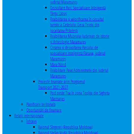
județul Maramureș
Dezvoltare Parc Specializare Inteligentă
Târgu Lăpuș
Reabilitarea și valorificarea în circuitul
turistic a Castelului Geza Teleki din
localitatea Pribilești
Reabilitarea Muzeului Județean de Istorie
și Arheologie Maramureș
Crearea și dezvoltarea Parcului de
specializare inteligentă Fărcașa, județul
Maramureș
Mara Nord
Reabilitare Palat Administrativ din județul
Maramureș
Proiecte finanțate prin Programul
Transport 2021-2027
Pod peste Tisa în zona Teplița din Sighetu
Marmației
Planificare teritorială
Oportunităţi de finanţare
Relaţii internaţionale
Înfrăţiri
Raionul Sîngerei (Republica Moldova)
Raionul Ștefan Vodă (Republica Moldova)