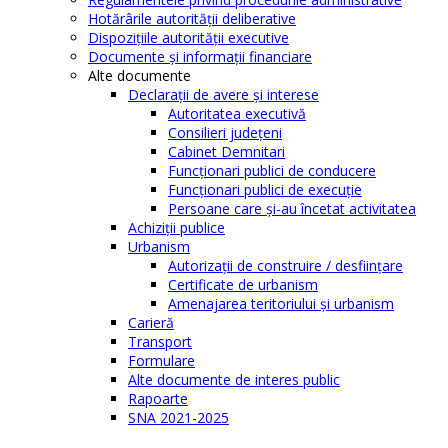
Hotărârile autorităţii deliberative
Dispoziţiile autorităţii executive
Documente şi informaţii financiare
Alte documente
Declaraţii de avere şi interese
Autoritatea executivă
Consilieri judeţeni
Cabinet Demnitari
Funcţionari publici de conducere
Funcționari publici de execuție
Persoane care şi-au încetat activitatea
Achiziţii publice
Urbanism
Autorizații de construire / desființare
Certificate de urbanism
Amenajarea teritoriului şi urbanism
Carieră
Transport
Formulare
Alte documente de interes public
Rapoarte
SNA 2021-2025