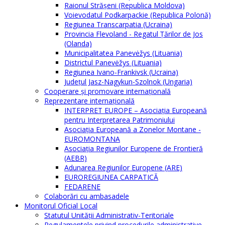
Raionul Străşeni (Republica Moldova)
Voievodatul Podkarpackie (Republica Polonă)
Regiunea Transcarpatia (Ucraina)
Provincia Flevoland - Regatul Ţărilor de Jos
(Olanda)
Municipalitatea Panevėžys (Lituania)
Districtul Panevėžys (Lituania)
Regiunea Ivano-Frankivsk (Ucraina)
Judeţul Jasz-Nagykun-Szolnok (Ungaria)
Cooperare şi promovare internaţională
Reprezentare internaţională
INTERPRET EUROPE – Asociația Europeană
pentru Interpretarea Patrimoniului
Asociația Europeană a Zonelor Montane -
EUROMONTANA
Asociația Regiunilor Europene de Frontieră
(AEBR)
Adunarea Regiunilor Europene (ARE)
EUROREGIUNEA CARPATICĂ
FEDARENE
Colaborări cu ambasadele
Monitorul Oficial Local
Statutul Unităţii Administrativ-Teritoriale
Regulamentele privind procedurile administrative