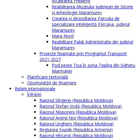
localitatea Pribilești
Reabilitarea Muzeului Județean de Istorie
și Arheologie Maramureș
Crearea și dezvoltarea Parcului de
specializare inteligentă Fărcașa, județul
Maramureș
Mara Nord
Reabilitare Palat Administrativ din județul
Maramureș
Proiecte finanțate prin Programul Transport
2021-2027
Pod peste Tisa în zona Teplița din Sighetu
Marmației
Planificare teritorială
Oportunităţi de finanţare
Relaţii internaţionale
Înfrăţiri
Raionul Sîngerei (Republica Moldova)
Raionul Ștefan Vodă (Republica Moldova)
Raionul Nisporeni (Republica Moldova)
Raionul Anenii Noi (Republica Moldova)
Raionul Ungheni (Republica Moldova)
Regiunea Syunik (Republica Armenia)
Raionul Hîncești (Republica Moldova)