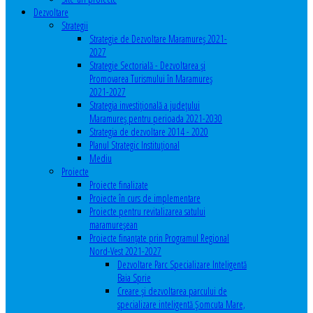
Dezvoltare
Strategii
Strategie de Dezvoltare Maramureș 2021-
2027
Strategie Sectorială - Dezvoltarea și
Promovarea Turismului în Maramureș
2021-2027
Strategia investiţională a județului
Maramureș pentru perioada 2021-2030
Strategia de dezvoltare 2014 - 2020
Planul Strategic Instituţional
Mediu
Proiecte
Proiecte finalizate
Proiecte în curs de implementare
Proiecte pentru revitalizarea satului
maramureşean
Proiecte finanțate prin Programul Regional
Nord-Vest 2021-2027
Dezvoltare Parc Specializare Inteligentă
Baia Sprie
Creare și dezvoltarea parcului de
specializare inteligentă Șomcuta Mare,