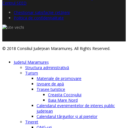
Chestionar satisfacţie cetăţeni
Politica de confidențialitate
© 2018 Consiliul Judeţean Maramureş. All Rights Reserved.
Judeţul Maramureş
Structura administrativă
Turism
Materiale de promovare
Izvoare de apă
Trasee turistice
Creasta Cocoșului
Baia Mare Nord
Calendarul evenimentelor de interes public
judeţean
Calendarul târgurilor şi al pieţelor
Tineret
ONG-uri