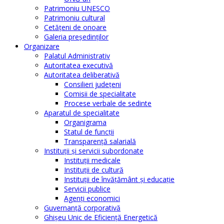
Patrimoniu UNESCO
Patrimoniu cultural
Cetăţeni de onoare
Galeria președinților
Organizare
Palatul Administrativ
Autoritatea executivă
Autoritatea deliberativă
Consilieri judeţeni
Comisii de specialitate
Procese verbale de sedinte
Aparatul de specialitate
Organigrama
Statul de funcții
Transparență salarială
Instituţii şi servicii subordonate
Instituţii medicale
Instituţii de cultură
Instituţii de învăţământ şi educaţie
Servicii publice
Agenţi economici
Guvernanță corporativă
Ghişeu Unic de Eficienţă Energetică