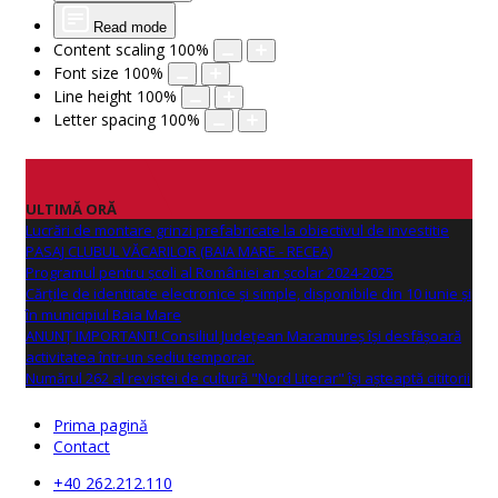
Read mode
Content scaling
100
%
Font size
100
%
Line height
100
%
Letter spacing
100
%
ULTIMĂ ORĂ
Lucrări de montare grinzi prefabricate la obiectivul de investitie
PASAJ CLUBUL VĂCARILOR (BAIA MARE - RECEA)
Programul pentru școli al României an școlar 2024-2025
Cărțile de identitate electronice și simple, disponibile din 10 iunie și
în municipiul Baia Mare
ANUNŢ IMPORTANT! Consiliul Județean Maramureș își desfășoară
activitatea într-un sediu temporar.
Numărul 262 al revistei de cultură "Nord Literar" își așteaptă cititorii
Prima pagină
Contact
+40 262.212.110