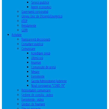
Servicii publice
Agenţi economici
Guvernanță corporativă
Ghişeu Unic de Eficienţă Energetică
ATOP
Regulamente
GDPR
Activitate
Transparenţă decizională
Consultare publică
Comunicare
Acreditare presă
Ultimă oră
Anunţuri
Comunicate de presă
Mesaje
Evenimente
Gazeta Administraţiei Judeţene
Noul coronavirus "COVID-19"
Responsabili comunicare
Şedinţe de consiliu - video
Evenimente - video
Ghiduri de finanţare
Site-uri proiecte