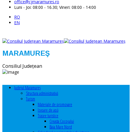
office@cjmaramures.ro
Luni - Joi: 08:00 - 16.30; Vineri: 08:00 - 14:00
RO
EN
MARAMUREŞ
Consiliul Judeţean
Judeţul Maramureş
Structura administrativă
Turism
Materiale de promovare
Izvoare de apă
Trasee turistice
Creasta Cocoșului
Baia Mare Nord