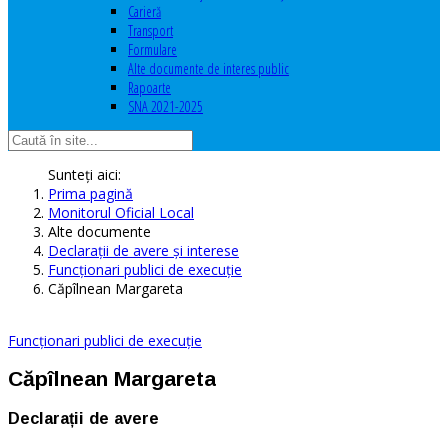
Carieră
Transport
Formulare
Alte documente de interes public
Rapoarte
SNA 2021-2025
Sunteți aici:
Prima pagină
Monitorul Oficial Local
Alte documente
Declaraţii de avere şi interese
Funcționari publici de execuție
Căpîlnean Margareta
Funcționari publici de execuție
Căpîlnean Margareta
Declarații de avere