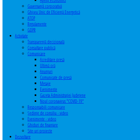
Agenţi economici
Guvernanță corporativă
Ghişeu Unic de Eficienţă Energetică
ATOP
Regulamente
GDPR
Activitate
Transparenţă decizională
Consultare publică
Comunicare
Acreditare presă
Ultimă oră
Anunţuri
Comunicate de presă
Mesaje
Evenimente
Gazeta Administraţiei Judeţene
Noul coronavirus "COVID-19"
Responsabili comunicare
Şedinţe de consiliu - video
Evenimente - video
Ghiduri de finanţare
Site-uri proiecte
Dezvoltare