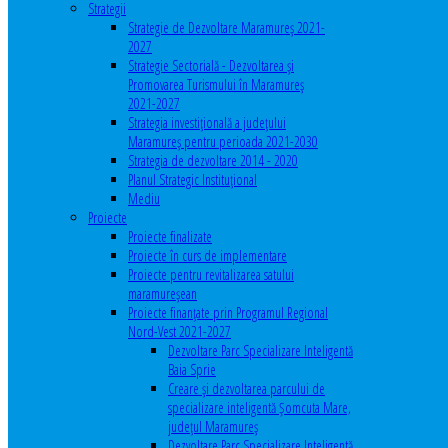
Strategii
Strategie de Dezvoltare Maramureș 2021-
2027
Strategie Sectorială - Dezvoltarea și
Promovarea Turismului în Maramureș
2021-2027
Strategia investiţională a județului
Maramureș pentru perioada 2021-2030
Strategia de dezvoltare 2014 - 2020
Planul Strategic Instituţional
Mediu
Proiecte
Proiecte finalizate
Proiecte în curs de implementare
Proiecte pentru revitalizarea satului
maramureşean
Proiecte finanțate prin Programul Regional
Nord-Vest 2021-2027
Dezvoltare Parc Specializare Inteligentă
Baia Sprie
Creare și dezvoltarea parcului de
specializare inteligentă Șomcuta Mare,
județul Maramureș
Dezvoltare Parc Specializare Inteligentă