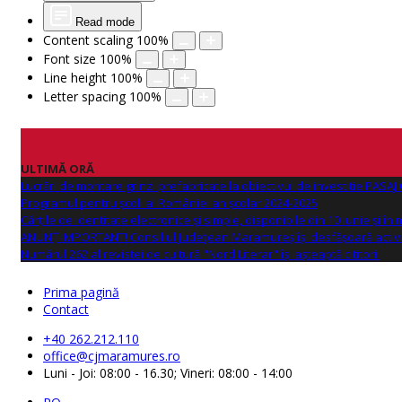
Read mode
Content scaling
100
%
Font size
100
%
Line height
100
%
Letter spacing
100
%
ULTIMĂ ORĂ
Lucrări de montare grinzi prefabricate la obiectivul de investitie PAS
Programul pentru școli al României an școlar 2024-2025
Cărțile de identitate electronice și simple, disponibile din 10 iunie și în
ANUNŢ IMPORTANT! Consiliul Județean Maramureș își desfășoară activi
Numărul 262 al revistei de cultură "Nord Literar" își așteaptă cititorii
Prima pagină
Contact
+40 262.212.110
office@cjmaramures.ro
Luni - Joi: 08:00 - 16.30; Vineri: 08:00 - 14:00