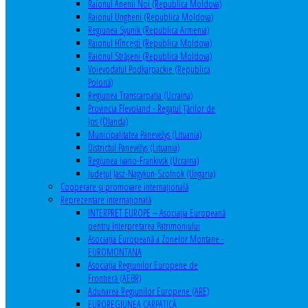
Raionul Anenii Noi (Republica Moldova)
Raionul Ungheni (Republica Moldova)
Regiunea Syunik (Republica Armenia)
Raionul Hîncești (Republica Moldova)
Raionul Străşeni (Republica Moldova)
Voievodatul Podkarpackie (Republica
Polonă)
Regiunea Transcarpatia (Ucraina)
Provincia Flevoland - Regatul Ţărilor de
Jos (Olanda)
Municipalitatea Panevėžys (Lituania)
Districtul Panevėžys (Lituania)
Regiunea Ivano-Frankivsk (Ucraina)
Judeţul Jasz-Nagykun-Szolnok (Ungaria)
Cooperare şi promovare internaţională
Reprezentare internaţională
INTERPRET EUROPE – Asociația Europeană
pentru Interpretarea Patrimoniului
Asociația Europeană a Zonelor Montane -
EUROMONTANA
Asociația Regiunilor Europene de
Frontieră (AEBR)
Adunarea Regiunilor Europene (ARE)
EUROREGIUNEA CARPATICĂ