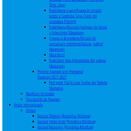
Târgu Lăpuș
Reabilitarea și valorificarea în circuitul
turistic a Castelului Geza Teleki din
localitatea Pribilești
Reabilitarea Muzeului Județean de Istorie
și Arheologie Maramureș
Crearea și dezvoltarea Parcului de
specializare inteligentă Fărcașa, județul
Maramureș
Mara Nord
Reabilitare Palat Administrativ din județul
Maramureș
Proiecte finanțate prin Programul
Transport 2021-2027
Pod peste Tisa în zona Teplița din Sighetu
Marmației
Planificare teritorială
Oportunităţi de finanţare
Relaţii internaţionale
Înfrăţiri
Raionul Sîngerei (Republica Moldova)
Raionul Ștefan Vodă (Republica Moldova)
Raionul Nisporeni (Republica Moldova)