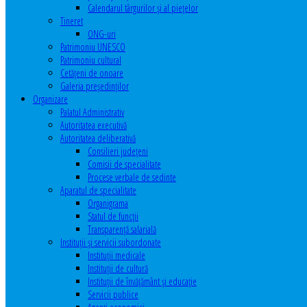
Calendarul târgurilor şi al pieţelor
Tineret
ONG-uri
Patrimoniu UNESCO
Patrimoniu cultural
Cetăţeni de onoare
Galeria președinților
Organizare
Palatul Administrativ
Autoritatea executivă
Autoritatea deliberativă
Consilieri judeţeni
Comisii de specialitate
Procese verbale de sedinte
Aparatul de specialitate
Organigrama
Statul de funcții
Transparență salarială
Instituţii şi servicii subordonate
Instituţii medicale
Instituţii de cultură
Instituţii de învăţământ şi educaţie
Servicii publice