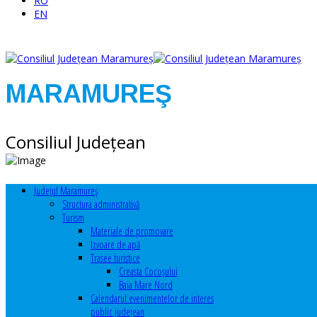
RO
EN
MARAMUREŞ
Consiliul Judeţean
Judeţul Maramureş
Structura administrativă
Turism
Materiale de promovare
Izvoare de apă
Trasee turistice
Creasta Cocoșului
Baia Mare Nord
Calendarul evenimentelor de interes
public judeţean