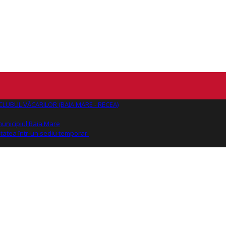
AJ CLUBUL VĂCARILOR (BAIA MARE - RECEA)
 municipiul Baia Mare
tatea într-un sediu temporar.