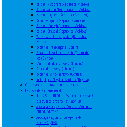
Raionul Nisporeni (Republica Moldova)
Raionul Anenii Noi (Republica Moldova)
Raionul Ungheni (Republica Moldova)
Regiunea Syunik (Republica Armenia)
Raionul Hîncești (Republica Moldova)
Raionul Străşeni (Republica Moldova)
Voievodatul Podkarpackie (Republica
Polonă)
Regiunea Transcarpatia (Ucraina)
Provincia Flevoland - Regatul Ţărilor de
Jos (Olanda)
Municipalitatea Panevėžys (Lituania)
Districtul Panevėžys (Lituania)
Regiunea Ivano-Frankivsk (Ucraina)
Judeţul Jasz-Nagykun-Szolnok (Ungaria)
Cooperare şi promovare internaţională
Reprezentare internaţională
INTERPRET EUROPE – Asociația Europeană
pentru Interpretarea Patrimoniului
Asociația Europeană a Zonelor Montane -
EUROMONTANA
Asociația Regiunilor Europene de
Frontieră (AEBR)