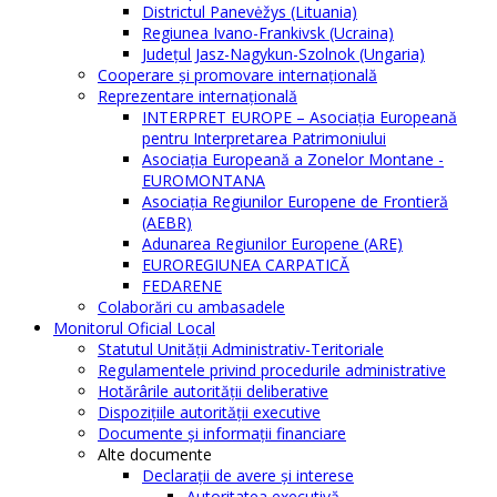
Districtul Panevėžys (Lituania)
Regiunea Ivano-Frankivsk (Ucraina)
Judeţul Jasz-Nagykun-Szolnok (Ungaria)
Cooperare şi promovare internaţională
Reprezentare internaţională
INTERPRET EUROPE – Asociația Europeană
pentru Interpretarea Patrimoniului
Asociația Europeană a Zonelor Montane -
EUROMONTANA
Asociația Regiunilor Europene de Frontieră
(AEBR)
Adunarea Regiunilor Europene (ARE)
EUROREGIUNEA CARPATICĂ
FEDARENE
Colaborări cu ambasadele
Monitorul Oficial Local
Statutul Unităţii Administrativ-Teritoriale
Regulamentele privind procedurile administrative
Hotărârile autorităţii deliberative
Dispoziţiile autorităţii executive
Documente şi informaţii financiare
Alte documente
Declaraţii de avere şi interese
Autoritatea executivă