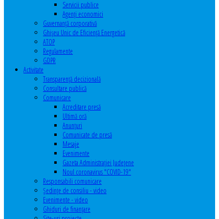
Servicii publice
Agenţi economici
Guvernanță corporativă
Ghişeu Unic de Eficienţă Energetică
ATOP
Regulamente
GDPR
Activitate
Transparenţă decizională
Consultare publică
Comunicare
Acreditare presă
Ultimă oră
Anunţuri
Comunicate de presă
Mesaje
Evenimente
Gazeta Administraţiei Judeţene
Noul coronavirus "COVID-19"
Responsabili comunicare
Şedinţe de consiliu - video
Evenimente - video
Ghiduri de finanţare
Site-uri proiecte