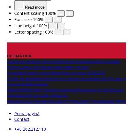
Read mode
Content scaling
100
%
Font size
100
%
Line height
100
%
Letter spacing
100
%
ULTIMĂ ORĂ
Lucrări de montare grinzi prefabricate la obiectivul de investitie
PASAJ CLUBUL VĂCARILOR (BAIA MARE - RECEA)
Programul pentru școli al României an școlar 2024-2025
Cărțile de identitate electronice și simple, disponibile din 10 iunie și
în municipiul Baia Mare
ANUNŢ IMPORTANT! Consiliul Județean Maramureș își desfășoară
activitatea într-un sediu temporar.
Numărul 262 al revistei de cultură "Nord Literar" își așteaptă cititorii
Prima pagină
Contact
+40 262.212.110