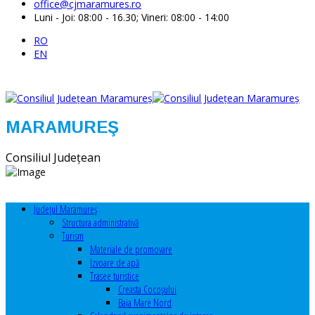
office@cjmaramures.ro
Luni - Joi: 08:00 - 16.30; Vineri: 08:00 - 14:00
RO
EN
MARAMUREŞ
Consiliul Judeţean
Judeţul Maramureş
Structura administrativă
Turism
Materiale de promovare
Izvoare de apă
Trasee turistice
Creasta Cocoșului
Baia Mare Nord