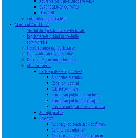
Adunarea Regiunilor Europene (ARE)
EUROREGIUNEA CARPATICĂ
FEDARENE
Colaborări cu ambasadele
Monitorul Oficial Local
Statutul Unităţii Administrativ-Teritoriale
Regulamentele privind procedurile
administrative
Hotărârile autorităţii deliberative
Dispoziţiile autorităţii executive
Documente şi informaţii financiare
Alte documente
Declaraţii de avere şi interese
Autoritatea executivă
Consilieri judeţeni
Cabinet Demnitari
Funcţionari publici de conducere
Funcționari publici de execuție
Persoane care şi-au încetat activitatea
Achiziţii publice
Urbanism
Autorizații de construire / desființare
Certificate de urbanism
Amenajarea teritoriului şi urbanism