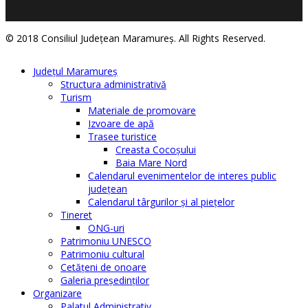
© 2018 Consiliul Judeţean Maramureş. All Rights Reserved.
Judeţul Maramureş
Structura administrativă
Turism
Materiale de promovare
Izvoare de apă
Trasee turistice
Creasta Cocoșului
Baia Mare Nord
Calendarul evenimentelor de interes public
judeţean
Calendarul târgurilor şi al pieţelor
Tineret
ONG-uri
Patrimoniu UNESCO
Patrimoniu cultural
Cetăţeni de onoare
Galeria președinților
Organizare
Palatul Administrativ