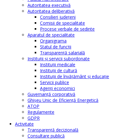
Autoritatea executivă
Autoritatea deliberativă
Consilieri judeţeni
Comisii de specialitate
Procese verbale de sedinte
Aparatul de specialitate
Organigrama
Statul de funcții
Transparență salarială
Instituţii şi servicii subordonate
Instituţii medicale
Instituţii de cultură
Instituţii de învăţământ şi educaţie
Servicii publice
Agenţi economici
Guvernanță corporativă
Ghişeu Unic de Eficienţă Energetică
ATOP
Regulamente
GDPR
Activitate
Transparenţă decizională
Consultare publică