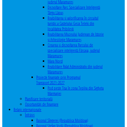
județul Maramureș
Dezvoltare Parc Specializare Inteligentă
Târgu Lăpuș
Reabilitarea și valorificarea în circuitul
turistic a Castelului Geza Teleki din
localitatea Pribilești
Reabilitarea Muzeului Județean de Istorie
și Arheologie Maramureș
Crearea și dezvoltarea Parcului de
specializare inteligentă Fărcașa, județul
Maramureș
Mara Nord
Reabilitare Palat Administrativ din județul
Maramureș
Proiecte finanțate prin Programul
Transport 2021-2027
Pod peste Tisa în zona Teplița din Sighetu
Marmației
Planificare teritorială
Oportunităţi de finanţare
Relaţii internaţionale
Înfrăţiri
Raionul Sîngerei (Republica Moldova)
Raionul Ștefan Vodă (Republica Moldova)