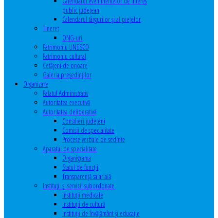
Calendarul evenimentelor de interes
public judeţean
Calendarul târgurilor şi al pieţelor
Tineret
ONG-uri
Patrimoniu UNESCO
Patrimoniu cultural
Cetăţeni de onoare
Galeria președinților
Organizare
Palatul Administrativ
Autoritatea executivă
Autoritatea deliberativă
Consilieri judeţeni
Comisii de specialitate
Procese verbale de sedinte
Aparatul de specialitate
Organigrama
Statul de funcții
Transparență salarială
Instituţii şi servicii subordonate
Instituţii medicale
Instituţii de cultură
Instituţii de învăţământ şi educaţie