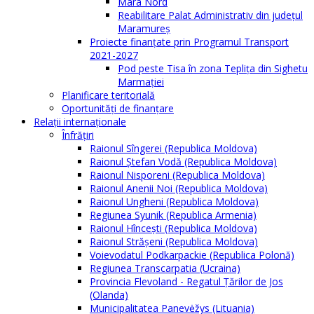
Mara Nord
Reabilitare Palat Administrativ din județul
Maramureș
Proiecte finanțate prin Programul Transport
2021-2027
Pod peste Tisa în zona Teplița din Sighetu
Marmației
Planificare teritorială
Oportunităţi de finanţare
Relaţii internaţionale
Înfrăţiri
Raionul Sîngerei (Republica Moldova)
Raionul Ștefan Vodă (Republica Moldova)
Raionul Nisporeni (Republica Moldova)
Raionul Anenii Noi (Republica Moldova)
Raionul Ungheni (Republica Moldova)
Regiunea Syunik (Republica Armenia)
Raionul Hîncești (Republica Moldova)
Raionul Străşeni (Republica Moldova)
Voievodatul Podkarpackie (Republica Polonă)
Regiunea Transcarpatia (Ucraina)
Provincia Flevoland - Regatul Ţărilor de Jos
(Olanda)
Municipalitatea Panevėžys (Lituania)