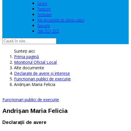
Carieră
Transport
Formulare
Alte documente de interes public
Rapoarte
SNA 2021-2025
Sunteți aici:
Prima pagină
Monitorul Oficial Local
Alte documente
Declaraţii de avere şi interese
Funcționari publici de execuție
Andrișan Maria Felicia
Funcționari publici de execuție
Andrișan Maria Felicia
Declarații de avere