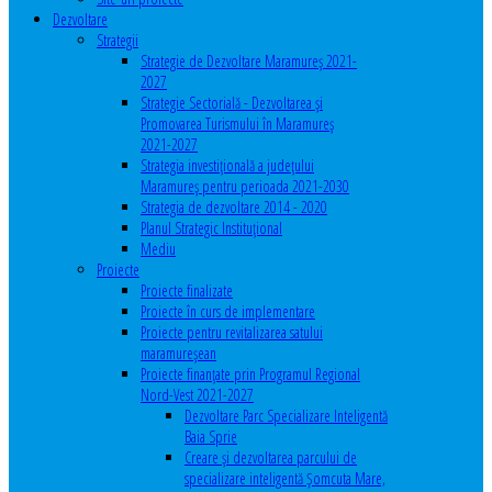
Dezvoltare
Strategii
Strategie de Dezvoltare Maramureș 2021-
2027
Strategie Sectorială - Dezvoltarea și
Promovarea Turismului în Maramureș
2021-2027
Strategia investiţională a județului
Maramureș pentru perioada 2021-2030
Strategia de dezvoltare 2014 - 2020
Planul Strategic Instituţional
Mediu
Proiecte
Proiecte finalizate
Proiecte în curs de implementare
Proiecte pentru revitalizarea satului
maramureşean
Proiecte finanțate prin Programul Regional
Nord-Vest 2021-2027
Dezvoltare Parc Specializare Inteligentă
Baia Sprie
Creare și dezvoltarea parcului de
specializare inteligentă Șomcuta Mare,