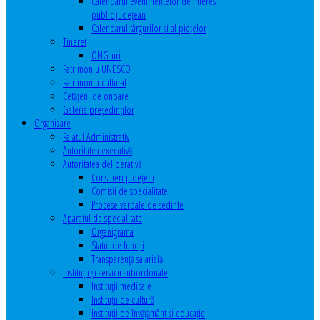
Calendarul evenimentelor de interes
public judeţean
Calendarul târgurilor şi al pieţelor
Tineret
ONG-uri
Patrimoniu UNESCO
Patrimoniu cultural
Cetăţeni de onoare
Galeria președinților
Organizare
Palatul Administrativ
Autoritatea executivă
Autoritatea deliberativă
Consilieri judeţeni
Comisii de specialitate
Procese verbale de sedinte
Aparatul de specialitate
Organigrama
Statul de funcții
Transparență salarială
Instituţii şi servicii subordonate
Instituţii medicale
Instituţii de cultură
Instituţii de învăţământ şi educaţie