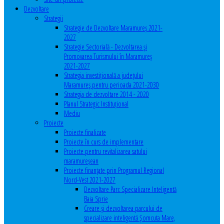
Dezvoltare
Strategii
Strategie de Dezvoltare Maramureș 2021-
2027
Strategie Sectorială - Dezvoltarea și
Promovarea Turismului în Maramureș
2021-2027
Strategia investiţională a județului
Maramureș pentru perioada 2021-2030
Strategia de dezvoltare 2014 - 2020
Planul Strategic Instituţional
Mediu
Proiecte
Proiecte finalizate
Proiecte în curs de implementare
Proiecte pentru revitalizarea satului
maramureşean
Proiecte finanțate prin Programul Regional
Nord-Vest 2021-2027
Dezvoltare Parc Specializare Inteligentă
Baia Sprie
Creare și dezvoltarea parcului de
specializare inteligentă Șomcuta Mare,