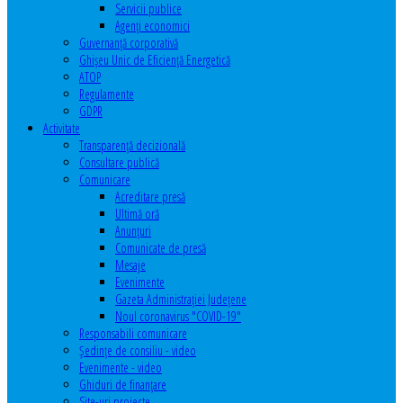
Servicii publice
Agenţi economici
Guvernanță corporativă
Ghişeu Unic de Eficienţă Energetică
ATOP
Regulamente
GDPR
Activitate
Transparenţă decizională
Consultare publică
Comunicare
Acreditare presă
Ultimă oră
Anunţuri
Comunicate de presă
Mesaje
Evenimente
Gazeta Administraţiei Judeţene
Noul coronavirus "COVID-19"
Responsabili comunicare
Şedinţe de consiliu - video
Evenimente - video
Ghiduri de finanţare
Site-uri proiecte