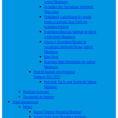
județul Maramureș
Dezvoltare Parc Specializare Inteligentă
Târgu Lăpuș
Reabilitarea și valorificarea în circuitul
turistic a Castelului Geza Teleki din
localitatea Pribilești
Reabilitarea Muzeului Județean de Istorie
și Arheologie Maramureș
Crearea și dezvoltarea Parcului de
specializare inteligentă Fărcașa, județul
Maramureș
Mara Nord
Reabilitare Palat Administrativ din județul
Maramureș
Proiecte finanțate prin Programul
Transport 2021-2027
Pod peste Tisa în zona Teplița din Sighetu
Marmației
Planificare teritorială
Oportunităţi de finanţare
Relaţii internaţionale
Înfrăţiri
Raionul Sîngerei (Republica Moldova)
Raionul Ștefan Vodă (Republica Moldova)