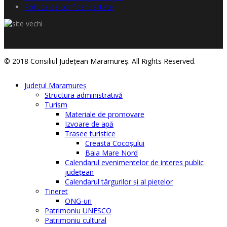
Politica de confidențialitate
© 2018 Consiliul Judeţean Maramureş. All Rights Reserved.
Judeţul Maramureş
Structura administrativă
Turism
Materiale de promovare
Izvoare de apă
Trasee turistice
Creasta Cocoșului
Baia Mare Nord
Calendarul evenimentelor de interes public
judeţean
Calendarul târgurilor şi al pieţelor
Tineret
ONG-uri
Patrimoniu UNESCO
Patrimoniu cultural