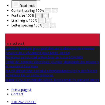
Read mode
Content scaling
100
%
Font size
100
%
Line height
100
%
Letter spacing
100
%
ULTIMĂ ORĂ
Lucrări de montare grinzi prefabricate la obiectivul de investitie
PASAJ CLUBUL VĂCARILOR (BAIA MARE - RECEA)
Programul pentru școli al României an școlar 2024-2025
Cărțile de identitate electronice și simple, disponibile din 10 iunie și
în municipiul Baia Mare
ANUNŢ IMPORTANT! Consiliul Județean Maramureș își desfășoară
activitatea într-un sediu temporar.
Numărul 262 al revistei de cultură "Nord Literar" își așteaptă cititorii
Prima pagină
Contact
+40 262.212.110