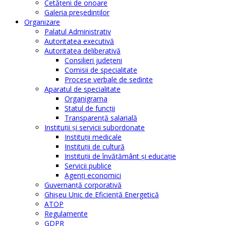
Cetăţeni de onoare
Galeria președinților
Organizare
Palatul Administrativ
Autoritatea executivă
Autoritatea deliberativă
Consilieri judeţeni
Comisii de specialitate
Procese verbale de sedinte
Aparatul de specialitate
Organigrama
Statul de funcții
Transparență salarială
Instituţii şi servicii subordonate
Instituţii medicale
Instituţii de cultură
Instituţii de învăţământ şi educaţie
Servicii publice
Agenţi economici
Guvernanță corporativă
Ghişeu Unic de Eficienţă Energetică
ATOP
Regulamente
GDPR