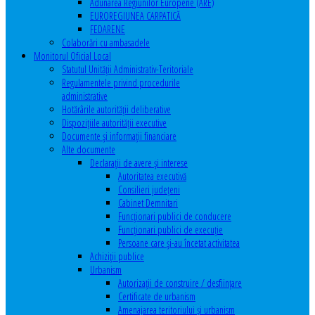
Adunarea Regiunilor Europene (ARE)
EUROREGIUNEA CARPATICĂ
FEDARENE
Colaborări cu ambasadele
Monitorul Oficial Local
Statutul Unităţii Administrativ-Teritoriale
Regulamentele privind procedurile
administrative
Hotărârile autorităţii deliberative
Dispoziţiile autorităţii executive
Documente şi informaţii financiare
Alte documente
Declaraţii de avere şi interese
Autoritatea executivă
Consilieri judeţeni
Cabinet Demnitari
Funcţionari publici de conducere
Funcționari publici de execuție
Persoane care şi-au încetat activitatea
Achiziţii publice
Urbanism
Autorizații de construire / desființare
Certificate de urbanism
Amenajarea teritoriului şi urbanism