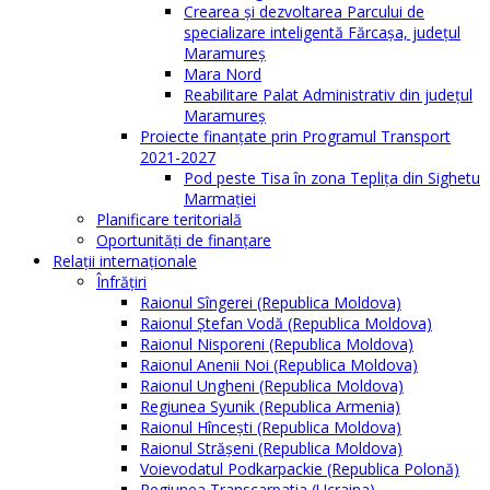
Crearea și dezvoltarea Parcului de
specializare inteligentă Fărcașa, județul
Maramureș
Mara Nord
Reabilitare Palat Administrativ din județul
Maramureș
Proiecte finanțate prin Programul Transport
2021-2027
Pod peste Tisa în zona Teplița din Sighetu
Marmației
Planificare teritorială
Oportunităţi de finanţare
Relaţii internaţionale
Înfrăţiri
Raionul Sîngerei (Republica Moldova)
Raionul Ștefan Vodă (Republica Moldova)
Raionul Nisporeni (Republica Moldova)
Raionul Anenii Noi (Republica Moldova)
Raionul Ungheni (Republica Moldova)
Regiunea Syunik (Republica Armenia)
Raionul Hîncești (Republica Moldova)
Raionul Străşeni (Republica Moldova)
Voievodatul Podkarpackie (Republica Polonă)
Regiunea Transcarpatia (Ucraina)