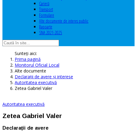
Carieră
Transport
Formulare
Alte documente de interes public
Rapoarte
SNA 2021-2025
Sunteți aici:
Prima pagină
Monitorul Oficial Local
Alte documente
Declaraţii de avere şi interese
Autoritatea executivă
Zetea Gabriel Valer
Autoritatea executivă
Zetea Gabriel Valer
Declarații de avere