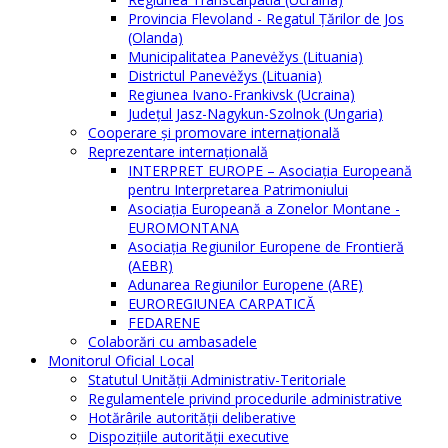
Provincia Flevoland - Regatul Ţărilor de Jos
(Olanda)
Municipalitatea Panevėžys (Lituania)
Districtul Panevėžys (Lituania)
Regiunea Ivano-Frankivsk (Ucraina)
Judeţul Jasz-Nagykun-Szolnok (Ungaria)
Cooperare şi promovare internaţională
Reprezentare internaţională
INTERPRET EUROPE – Asociația Europeană
pentru Interpretarea Patrimoniului
Asociația Europeană a Zonelor Montane -
EUROMONTANA
Asociația Regiunilor Europene de Frontieră
(AEBR)
Adunarea Regiunilor Europene (ARE)
EUROREGIUNEA CARPATICĂ
FEDARENE
Colaborări cu ambasadele
Monitorul Oficial Local
Statutul Unităţii Administrativ-Teritoriale
Regulamentele privind procedurile administrative
Hotărârile autorităţii deliberative
Dispoziţiile autorităţii executive