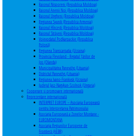
Raionul Nisporeni (Republica Moldova)
Raionul Anenii Noi (Republica Moldova)
Raionul Ungheni (Republica Moldova)
Regiunea Syunik (Republica Armenia)
Raionul Hîncești (Republica Moldova)
Raionul Străşeni (Republica Moldova)
Voievodatul Podkarpackie (Republica
Polonă)
Regiunea Transcarpatia (Ucraina)
Provincia Flevoland - Regatul Ţărilor de
Jos (Olanda)
Municipalitatea Panevėžys (Lituania)
Districtul Panevėžys (Lituania)
Regiunea Ivano-Frankivsk (Ucraina)
Judeţul Jasz-Nagykun-Szolnok (Ungaria)
Cooperare şi promovare internaţională
Reprezentare internaţională
INTERPRET EUROPE – Asociația Europeană
pentru Interpretarea Patrimoniului
Asociația Europeană a Zonelor Montane -
EUROMONTANA
Asociația Regiunilor Europene de
Frontieră (AEBR)