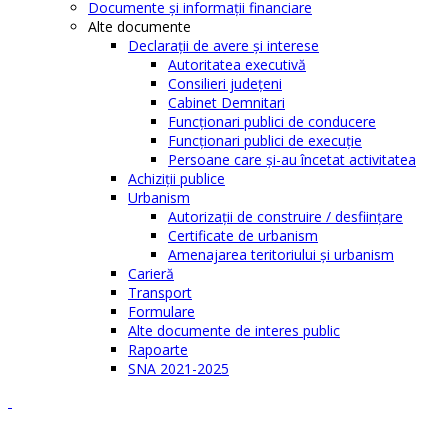
Documente şi informaţii financiare
Alte documente
Declaraţii de avere şi interese
Autoritatea executivă
Consilieri judeţeni
Cabinet Demnitari
Funcţionari publici de conducere
Funcționari publici de execuție
Persoane care şi-au încetat activitatea
Achiziţii publice
Urbanism
Autorizații de construire / desființare
Certificate de urbanism
Amenajarea teritoriului şi urbanism
Carieră
Transport
Formulare
Alte documente de interes public
Rapoarte
SNA 2021-2025