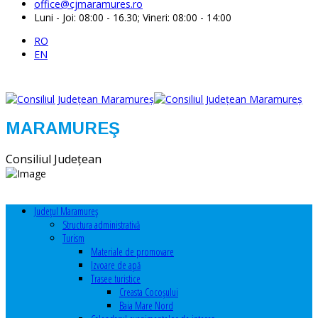
office@cjmaramures.ro
Luni - Joi: 08:00 - 16.30; Vineri: 08:00 - 14:00
RO
EN
MARAMUREŞ
Consiliul Judeţean
Judeţul Maramureş
Structura administrativă
Turism
Materiale de promovare
Izvoare de apă
Trasee turistice
Creasta Cocoșului
Baia Mare Nord