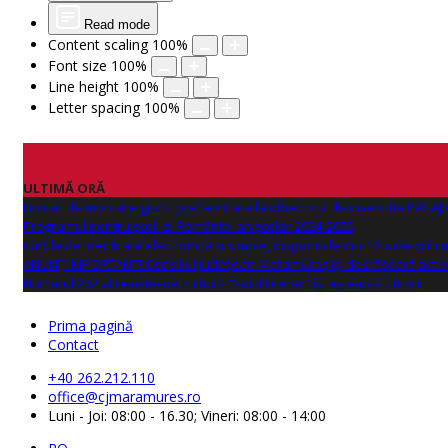
Read mode
Content scaling
100
%
Font size
100
%
Line height
100
%
Letter spacing
100
%
ULTIMĂ ORĂ
Lucrări de montare grinzi prefabricate la obiectivul de investitie PAS
Programul pentru școli al României an școlar 2024-2025
Cărțile de identitate electronice și simple, disponibile din 10 iunie și în
ANUNŢ IMPORTANT! Consiliul Județean Maramureș își desfășoară activi
Numărul 262 al revistei de cultură "Nord Literar" își așteaptă cititorii
Prima pagină
Contact
+40 262.212.110
office@cjmaramures.ro
Luni - Joi: 08:00 - 16.30; Vineri: 08:00 - 14:00