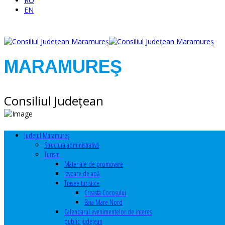
RO
EN
MARAMUREŞ
Consiliul Judeţean
Judeţul Maramureş
Structura administrativă
Turism
Materiale de promovare
Izvoare de apă
Trasee turistice
Creasta Cocoșului
Baia Mare Nord
Calendarul evenimentelor de interes
public judeţean