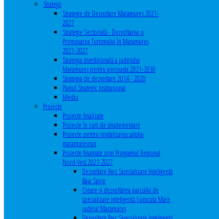
Strategii
Strategie de Dezvoltare Maramureș 2021-
2027
Strategie Sectorială - Dezvoltarea și
Promovarea Turismului în Maramureș
2021-2027
Strategia investiţională a județului
Maramureș pentru perioada 2021-2030
Strategia de dezvoltare 2014 - 2020
Planul Strategic Instituţional
Mediu
Proiecte
Proiecte finalizate
Proiecte în curs de implementare
Proiecte pentru revitalizarea satului
maramureşean
Proiecte finanțate prin Programul Regional
Nord-Vest 2021-2027
Dezvoltare Parc Specializare Inteligentă
Baia Sprie
Creare și dezvoltarea parcului de
specializare inteligentă Șomcuta Mare,
județul Maramureș
Dezvoltare Parc Specializare Inteligentă