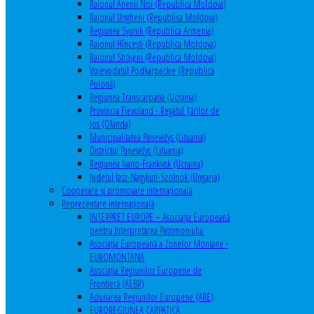
Raionul Anenii Noi (Republica Moldova)
Raionul Ungheni (Republica Moldova)
Regiunea Syunik (Republica Armenia)
Raionul Hîncești (Republica Moldova)
Raionul Străşeni (Republica Moldova)
Voievodatul Podkarpackie (Republica
Polonă)
Regiunea Transcarpatia (Ucraina)
Provincia Flevoland - Regatul Ţărilor de
Jos (Olanda)
Municipalitatea Panevėžys (Lituania)
Districtul Panevėžys (Lituania)
Regiunea Ivano-Frankivsk (Ucraina)
Judeţul Jasz-Nagykun-Szolnok (Ungaria)
Cooperare şi promovare internaţională
Reprezentare internaţională
INTERPRET EUROPE – Asociația Europeană
pentru Interpretarea Patrimoniului
Asociația Europeană a Zonelor Montane -
EUROMONTANA
Asociația Regiunilor Europene de
Frontieră (AEBR)
Adunarea Regiunilor Europene (ARE)
EUROREGIUNEA CARPATICĂ