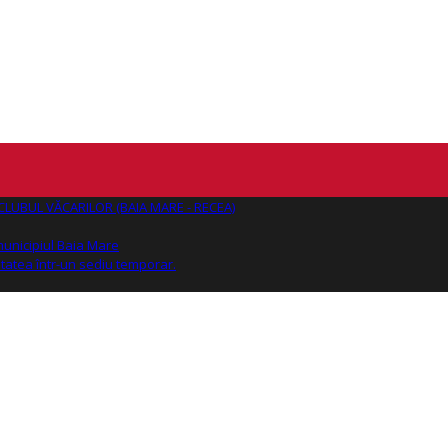
AJ CLUBUL VĂCARILOR (BAIA MARE - RECEA)
 municipiul Baia Mare
tatea într-un sediu temporar.