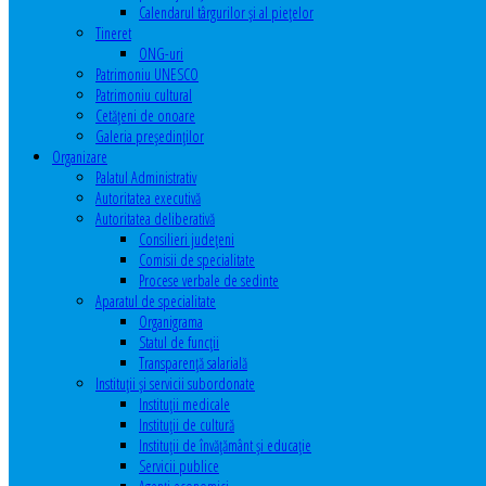
Calendarul târgurilor şi al pieţelor
Tineret
ONG-uri
Patrimoniu UNESCO
Patrimoniu cultural
Cetăţeni de onoare
Galeria președinților
Organizare
Palatul Administrativ
Autoritatea executivă
Autoritatea deliberativă
Consilieri judeţeni
Comisii de specialitate
Procese verbale de sedinte
Aparatul de specialitate
Organigrama
Statul de funcții
Transparență salarială
Instituţii şi servicii subordonate
Instituţii medicale
Instituţii de cultură
Instituţii de învăţământ şi educaţie
Servicii publice