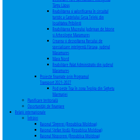
Târgu Lăpuș
Reabilitarea și valorificarea în circuitul
turistic a Castelului Geza Teleki din
localitatea Pribilești
Reabilitarea Muzeului Județean de Istorie
și Arheologie Maramureș
Crearea și dezvoltarea Parcului de
specializare inteligentă Fărcașa, județul
Maramureș
Mara Nord
Reabilitare Palat Administrativ din județul
Maramureș
Proiecte finanțate prin Programul
Transport 2021-2027
Pod peste Tisa în zona Teplița din Sighetu
Marmației
Planificare teritorială
Oportunităţi de finanţare
Relaţii internaţionale
Înfrăţiri
Raionul Sîngerei (Republica Moldova)
Raionul Ștefan Vodă (Republica Moldova)
Raionul Nisporeni (Republica Moldova)