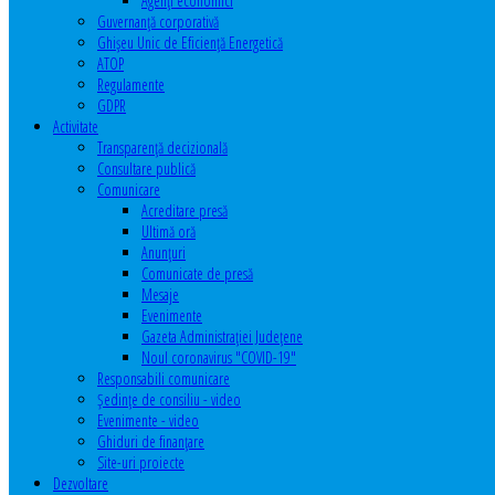
Agenţi economici
Guvernanță corporativă
Ghişeu Unic de Eficienţă Energetică
ATOP
Regulamente
GDPR
Activitate
Transparenţă decizională
Consultare publică
Comunicare
Acreditare presă
Ultimă oră
Anunţuri
Comunicate de presă
Mesaje
Evenimente
Gazeta Administraţiei Judeţene
Noul coronavirus "COVID-19"
Responsabili comunicare
Şedinţe de consiliu - video
Evenimente - video
Ghiduri de finanţare
Site-uri proiecte
Dezvoltare