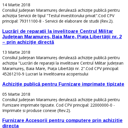
14 Martie 2018
Consiliul Județean Maramureș derulează achiziție publică pentru
achiziţia Servicii de tipul "Testul investitorului privat".Cod CPV
principal: 79311100-8 - Servicii de elaborare de studii (Rev.2).
Lucrări de reparaţii la invelitoare Centrul Militar
Judeţean Maramureş, Baia Mare, Piaţa Libertăţii nr. 2
– prin achiziţie directă
13 Martie 2018
Consiliul Județean Maramureș derulează achiziție publică pentru
achiziţia "Lucrări de reparaţii la invelitoare Centrul Militar Judeţean
Maramureş, Baia Mare, Piaţa Libertăţii nr. 2".Cod CPV principal:
45261210‐9 Lucrari la Invelitoarea acoperisului
Achiziție publică pentru Furnizare imprimate tipizate
05 Martie 2018
Consiliul Județean Maramureș derulează achiziție publică pentru
Furnizare imprimate tipizate. Cod CPV principal: 22000000-0 -
Imprimate si produse conexe (Rev.2).
Furnizare Accesorii pentru computere prin achizitie
directa