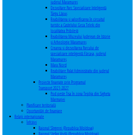
județul Maramureș
Dezvoltare Parc Specializare Inteligentă
Târgu Lăpuș
Reabilitarea și valorificarea în circuitul
turistic a Castelului Geza Teleki din
localitatea Pribilești
Reabilitarea Muzeului Județean de Istorie
și Arheologie Maramureș
Crearea și dezvoltarea Parcului de
specializare inteligentă Fărcașa, județul
Maramureș
Mara Nord
Reabilitare Palat Administrativ din județul
Maramureș
Proiecte finanțate prin Programul
Transport 2021-2027
Pod peste Tisa în zona Teplița din Sighetu
Marmației
Planificare teritorială
Oportunităţi de finanţare
Relaţii internaţionale
Înfrăţiri
Raionul Sîngerei (Republica Moldova)
Raionul Ștefan Vodă (Republica Moldova)