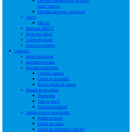
Calendarul evenimentelor de interes
public judeţean
Calendarul târgurilor şi al pieţelor
Tineret
ONG-uri
Patrimoniu UNESCO
Patrimoniu cultural
Cetăţeni de onoare
Galeria președinților
Organizare
Palatul Administrativ
Autoritatea executivă
Autoritatea deliberativă
Consilieri judeţeni
Comisii de specialitate
Procese verbale de sedinte
Aparatul de specialitate
Organigrama
Statul de funcții
Transparență salarială
Instituţii şi servicii subordonate
Instituţii medicale
Instituţii de cultură
Instituţii de învăţământ şi educaţie