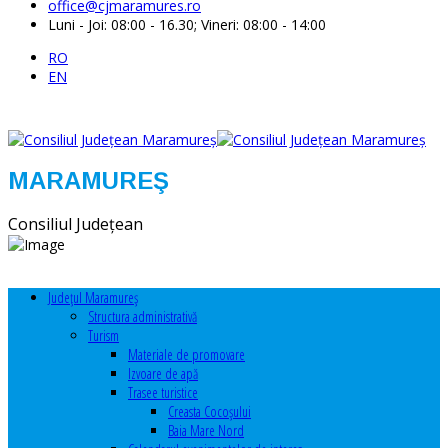
office@cjmaramures.ro
Luni - Joi: 08:00 - 16.30; Vineri: 08:00 - 14:00
RO
EN
MARAMUREŞ
Consiliul Judeţean
Judeţul Maramureş
Structura administrativă
Turism
Materiale de promovare
Izvoare de apă
Trasee turistice
Creasta Cocoșului
Baia Mare Nord