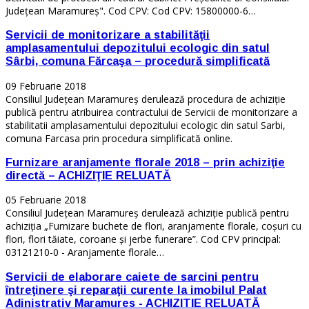
Județean Maramureș". Cod CPV: Cod CPV: 15800000-6…
Servicii de monitorizare a stabilităţii
amplasamentului depozitului ecologic din satul
Sârbi, comuna Fărcaşa – procedură simplificată
09 Februarie 2018
Consiliul Județean Maramureș derulează procedura de achiziție
publică pentru atribuirea contractului de Servicii de monitorizare a
stabilitatii amplasamentului depozitului ecologic din satul Sarbi,
comuna Farcasa prin procedura simplificată online.
Furnizare aranjamente florale 2018 – prin achiziţie
directă – ACHIZIŢIE RELUATĂ
05 Februarie 2018
Consiliul Județean Maramureș derulează achiziție publică pentru
achiziţia „Furnizare buchete de flori, aranjamente florale, coșuri cu
flori, flori tăiate, coroane și jerbe funerare”. Cod CPV principal:
03121210-0 - Aranjamente florale…
Servicii de elaborare caiete de sarcini pentru
întreţinere şi reparaţii curente la imobilul Palat
Adinistrativ Maramures - ACHIZITIE RELUATĂ