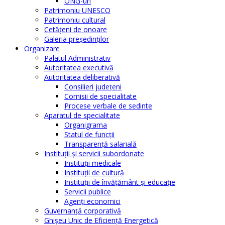
ONG-uri
Patrimoniu UNESCO
Patrimoniu cultural
Cetăţeni de onoare
Galeria președinților
Organizare
Palatul Administrativ
Autoritatea executivă
Autoritatea deliberativă
Consilieri judeţeni
Comisii de specialitate
Procese verbale de sedinte
Aparatul de specialitate
Organigrama
Statul de funcții
Transparență salarială
Instituţii şi servicii subordonate
Instituţii medicale
Instituţii de cultură
Instituţii de învăţământ şi educaţie
Servicii publice
Agenţi economici
Guvernanță corporativă
Ghişeu Unic de Eficienţă Energetică