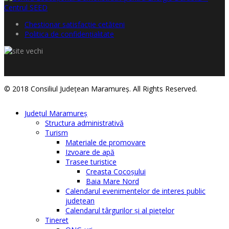
Chestionar satisfacţie cetăţeni
Politica de confidențialitate
© 2018 Consiliul Judeţean Maramureş. All Rights Reserved.
Judeţul Maramureş
Structura administrativă
Turism
Materiale de promovare
Izvoare de apă
Trasee turistice
Creasta Cocoșului
Baia Mare Nord
Calendarul evenimentelor de interes public
judeţean
Calendarul târgurilor şi al pieţelor
Tineret