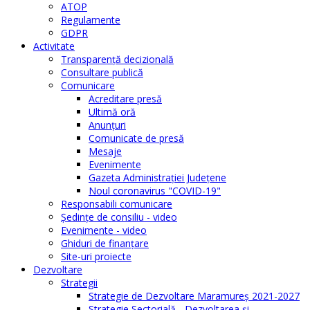
ATOP
Regulamente
GDPR
Activitate
Transparenţă decizională
Consultare publică
Comunicare
Acreditare presă
Ultimă oră
Anunţuri
Comunicate de presă
Mesaje
Evenimente
Gazeta Administraţiei Judeţene
Noul coronavirus "COVID-19"
Responsabili comunicare
Şedinţe de consiliu - video
Evenimente - video
Ghiduri de finanţare
Site-uri proiecte
Dezvoltare
Strategii
Strategie de Dezvoltare Maramureș 2021-2027
Strategie Sectorială - Dezvoltarea și