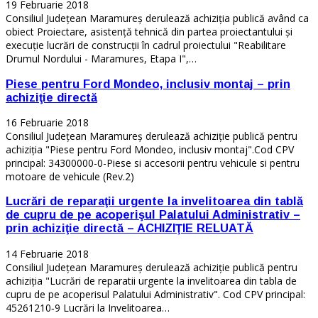
19 Februarie 2018
Consiliul Județean Maramureș derulează achiziţia publică având ca
obiect Proiectare, asistenţă tehnică din partea proiectantului şi
execuţie lucrări de construcţii în cadrul proiectului "Reabilitare
Drumul Nordului - Maramures, Etapa I",…
Piese pentru Ford Mondeo, inclusiv montaj – prin
achiziţie directă
16 Februarie 2018
Consiliul Județean Maramureș derulează achiziție publică pentru
achiziţia "Piese pentru Ford Mondeo, inclusiv montaj".Cod CPV
principal: 34300000-0-Piese si accesorii pentru vehicule si pentru
motoare de vehicule (Rev.2)
Lucrări de reparaţii urgente la invelitoarea din tablă
de cupru de pe acoperişul Palatului Administrativ –
prin achiziţie directă – ACHIZIŢIE RELUATĂ
14 Februarie 2018
Consiliul Județean Maramureș derulează achiziție publică pentru
achiziţia "Lucrări de reparatii urgente la invelitoarea din tabla de
cupru de pe acoperisul Palatului Administrativ". Cod CPV principal:
45261210‐9 Lucrări la Invelitoarea…