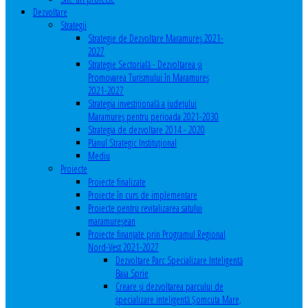
Dezvoltare
Strategii
Strategie de Dezvoltare Maramureș 2021-
2027
Strategie Sectorială - Dezvoltarea și
Promovarea Turismului în Maramureș
2021-2027
Strategia investiţională a județului
Maramureș pentru perioada 2021-2030
Strategia de dezvoltare 2014 - 2020
Planul Strategic Instituţional
Mediu
Proiecte
Proiecte finalizate
Proiecte în curs de implementare
Proiecte pentru revitalizarea satului
maramureşean
Proiecte finanțate prin Programul Regional
Nord-Vest 2021-2027
Dezvoltare Parc Specializare Inteligentă
Baia Sprie
Creare și dezvoltarea parcului de
specializare inteligentă Șomcuta Mare,