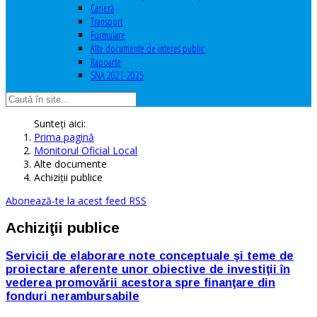
Carieră
Transport
Formulare
Alte documente de interes public
Rapoarte
SNA 2021-2025
Sunteți aici:
Prima pagină
Monitorul Oficial Local
Alte documente
Achiziţii publice
Abonează-te la acest feed RSS
Achiziţii publice
Servicii de elaborare note conceptuale şi teme de
proiectare aferente unor obiective de investiţii în
vederea promovării acestora spre finanţare din
fonduri nerambursabile