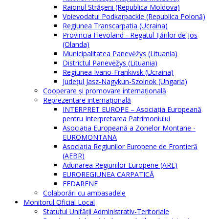
Raionul Străşeni (Republica Moldova)
Voievodatul Podkarpackie (Republica Polonă)
Regiunea Transcarpatia (Ucraina)
Provincia Flevoland - Regatul Ţărilor de Jos
(Olanda)
Municipalitatea Panevėžys (Lituania)
Districtul Panevėžys (Lituania)
Regiunea Ivano-Frankivsk (Ucraina)
Judeţul Jasz-Nagykun-Szolnok (Ungaria)
Cooperare şi promovare internaţională
Reprezentare internaţională
INTERPRET EUROPE – Asociația Europeană
pentru Interpretarea Patrimoniului
Asociația Europeană a Zonelor Montane -
EUROMONTANA
Asociația Regiunilor Europene de Frontieră
(AEBR)
Adunarea Regiunilor Europene (ARE)
EUROREGIUNEA CARPATICĂ
FEDARENE
Colaborări cu ambasadele
Monitorul Oficial Local
Statutul Unităţii Administrativ-Teritoriale