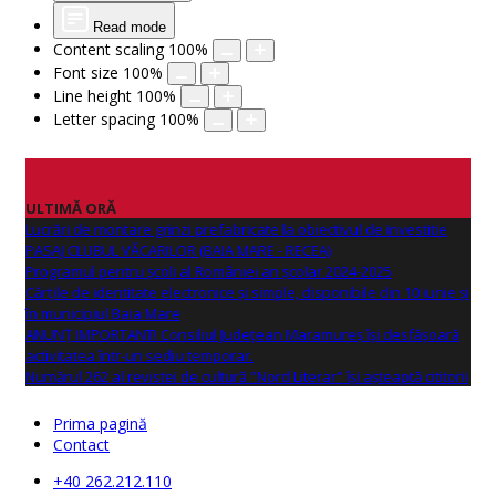
Read mode
Content scaling
100
%
Font size
100
%
Line height
100
%
Letter spacing
100
%
ULTIMĂ ORĂ
Lucrări de montare grinzi prefabricate la obiectivul de investitie
PASAJ CLUBUL VĂCARILOR (BAIA MARE - RECEA)
Programul pentru școli al României an școlar 2024-2025
Cărțile de identitate electronice și simple, disponibile din 10 iunie și
în municipiul Baia Mare
ANUNŢ IMPORTANT! Consiliul Județean Maramureș își desfășoară
activitatea într-un sediu temporar.
Numărul 262 al revistei de cultură "Nord Literar" își așteaptă cititorii
Prima pagină
Contact
+40 262.212.110