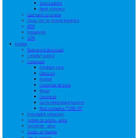
Servicii publice
Agenţi economici
Guvernanță corporativă
Ghişeu Unic de Eficienţă Energetică
ATOP
Regulamente
GDPR
Activitate
Transparenţă decizională
Consultare publică
Comunicare
Acreditare presă
Ultimă oră
Anunţuri
Comunicate de presă
Mesaje
Evenimente
Gazeta Administraţiei Judeţene
Noul coronavirus "COVID-19"
Responsabili comunicare
Şedinţe de consiliu - video
Evenimente - video
Ghiduri de finanţare
Site-uri proiecte