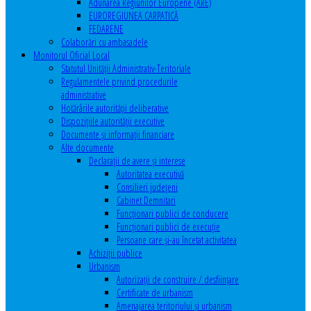
Adunarea Regiunilor Europene (ARE)
EUROREGIUNEA CARPATICĂ
FEDARENE
Colaborări cu ambasadele
Monitorul Oficial Local
Statutul Unităţii Administrativ-Teritoriale
Regulamentele privind procedurile
administrative
Hotărârile autorităţii deliberative
Dispoziţiile autorităţii executive
Documente şi informaţii financiare
Alte documente
Declaraţii de avere şi interese
Autoritatea executivă
Consilieri judeţeni
Cabinet Demnitari
Funcţionari publici de conducere
Funcționari publici de execuție
Persoane care şi-au încetat activitatea
Achiziţii publice
Urbanism
Autorizații de construire / desființare
Certificate de urbanism
Amenajarea teritoriului şi urbanism