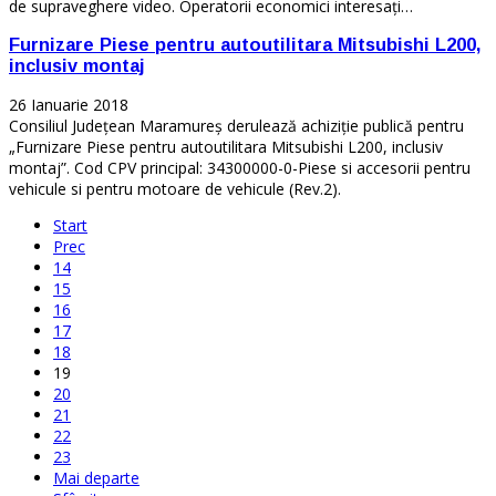
de supraveghere video. Operatorii economici interesați…
Furnizare Piese pentru autoutilitara Mitsubishi L200,
inclusiv montaj
26 Ianuarie 2018
Consiliul Județean Maramureș derulează achiziție publică pentru
„Furnizare Piese pentru autoutilitara Mitsubishi L200, inclusiv
montaj”. Cod CPV principal: 34300000-0-Piese si accesorii pentru
vehicule si pentru motoare de vehicule (Rev.2).
Start
Prec
14
15
16
17
18
19
20
21
22
23
Mai departe