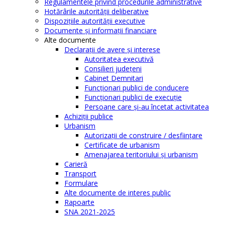
Regulamentele privind procedurile administrative
Hotărârile autorităţii deliberative
Dispoziţiile autorităţii executive
Documente şi informaţii financiare
Alte documente
Declaraţii de avere şi interese
Autoritatea executivă
Consilieri judeţeni
Cabinet Demnitari
Funcţionari publici de conducere
Funcționari publici de execuție
Persoane care şi-au încetat activitatea
Achiziţii publice
Urbanism
Autorizații de construire / desființare
Certificate de urbanism
Amenajarea teritoriului şi urbanism
Carieră
Transport
Formulare
Alte documente de interes public
Rapoarte
SNA 2021-2025