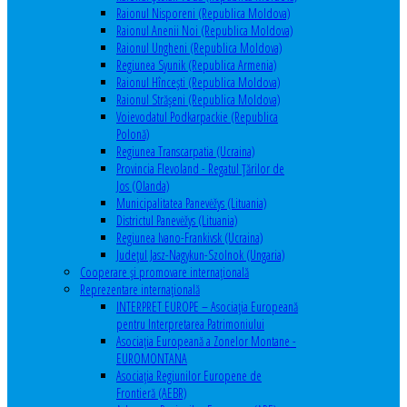
Raionul Nisporeni (Republica Moldova)
Raionul Anenii Noi (Republica Moldova)
Raionul Ungheni (Republica Moldova)
Regiunea Syunik (Republica Armenia)
Raionul Hîncești (Republica Moldova)
Raionul Străşeni (Republica Moldova)
Voievodatul Podkarpackie (Republica
Polonă)
Regiunea Transcarpatia (Ucraina)
Provincia Flevoland - Regatul Ţărilor de
Jos (Olanda)
Municipalitatea Panevėžys (Lituania)
Districtul Panevėžys (Lituania)
Regiunea Ivano-Frankivsk (Ucraina)
Judeţul Jasz-Nagykun-Szolnok (Ungaria)
Cooperare şi promovare internaţională
Reprezentare internaţională
INTERPRET EUROPE – Asociația Europeană
pentru Interpretarea Patrimoniului
Asociația Europeană a Zonelor Montane -
EUROMONTANA
Asociația Regiunilor Europene de
Frontieră (AEBR)