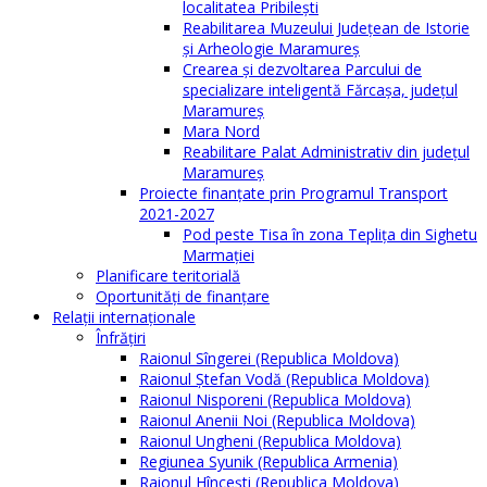
localitatea Pribilești
Reabilitarea Muzeului Județean de Istorie
și Arheologie Maramureș
Crearea și dezvoltarea Parcului de
specializare inteligentă Fărcașa, județul
Maramureș
Mara Nord
Reabilitare Palat Administrativ din județul
Maramureș
Proiecte finanțate prin Programul Transport
2021-2027
Pod peste Tisa în zona Teplița din Sighetu
Marmației
Planificare teritorială
Oportunităţi de finanţare
Relaţii internaţionale
Înfrăţiri
Raionul Sîngerei (Republica Moldova)
Raionul Ștefan Vodă (Republica Moldova)
Raionul Nisporeni (Republica Moldova)
Raionul Anenii Noi (Republica Moldova)
Raionul Ungheni (Republica Moldova)
Regiunea Syunik (Republica Armenia)
Raionul Hîncești (Republica Moldova)