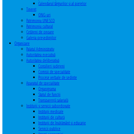
Calendarul târgurilor şi al pieţelor
Tineret
ONG-uri
Patrimoniu UNESCO
Patrimoniu cultural
Cetăţeni de onoare
Galeria președinților
Organizare
Palatul Administrativ
Autoritatea executivă
Autoritatea deliberativă
Consilieri judeţeni
Comisii de specialitate
Procese verbale de sedinte
Aparatul de specialitate
Organigrama
Statul de funcții
Transparență salarială
Instituţii şi servicii subordonate
Instituţii medicale
Instituţii de cultură
Instituţii de învăţământ şi educaţie
Servicii publice