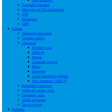
Agenţi economici
Guvernanță corporativă
Ghişeu Unic de Eficienţă Energetică
ATOP
Regulamente
GDPR
Activitate
Transparenţă decizională
Consultare publică
Comunicare
Acreditare presă
Ultimă oră
Anunţuri
Comunicate de presă
Mesaje
Evenimente
Gazeta Administraţiei Judeţene
Noul coronavirus "COVID-19"
Responsabili comunicare
Şedinţe de consiliu - video
Evenimente - video
Ghiduri de finanţare
Site-uri proiecte
Dezvoltare