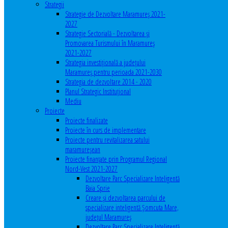
Strategii
Strategie de Dezvoltare Maramureș 2021-
2027
Strategie Sectorială - Dezvoltarea și
Promovarea Turismului în Maramureș
2021-2027
Strategia investiţională a județului
Maramureș pentru perioada 2021-2030
Strategia de dezvoltare 2014 - 2020
Planul Strategic Instituţional
Mediu
Proiecte
Proiecte finalizate
Proiecte în curs de implementare
Proiecte pentru revitalizarea satului
maramureşean
Proiecte finanțate prin Programul Regional
Nord-Vest 2021-2027
Dezvoltare Parc Specializare Inteligentă
Baia Sprie
Creare și dezvoltarea parcului de
specializare inteligentă Șomcuta Mare,
județul Maramureș
Dezvoltare Parc Specializare Inteligentă