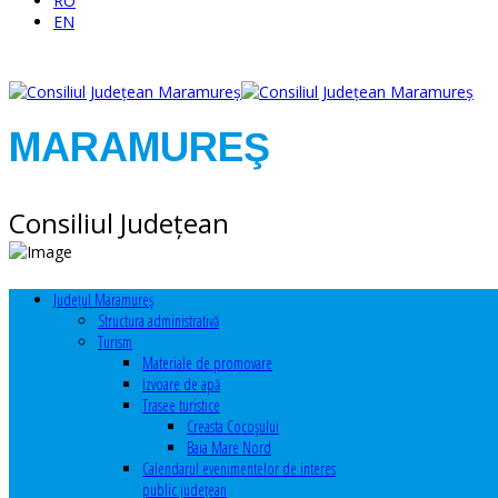
RO
EN
MARAMUREŞ
Consiliul Judeţean
Judeţul Maramureş
Structura administrativă
Turism
Materiale de promovare
Izvoare de apă
Trasee turistice
Creasta Cocoșului
Baia Mare Nord
Calendarul evenimentelor de interes
public judeţean