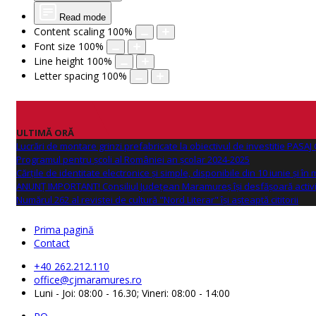
Read mode
Content scaling
100
%
Font size
100
%
Line height
100
%
Letter spacing
100
%
ULTIMĂ ORĂ
Lucrări de montare grinzi prefabricate la obiectivul de investitie PAS
Programul pentru școli al României an școlar 2024-2025
Cărțile de identitate electronice și simple, disponibile din 10 iunie și în
ANUNŢ IMPORTANT! Consiliul Județean Maramureș își desfășoară activi
Numărul 262 al revistei de cultură "Nord Literar" își așteaptă cititorii
Prima pagină
Contact
+40 262.212.110
office@cjmaramures.ro
Luni - Joi: 08:00 - 16.30; Vineri: 08:00 - 14:00