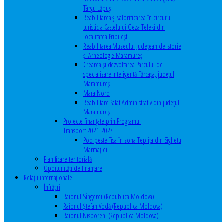
Târgu Lăpuș
Reabilitarea și valorificarea în circuitul
turistic a Castelului Geza Teleki din
localitatea Pribilești
Reabilitarea Muzeului Județean de Istorie
și Arheologie Maramureș
Crearea și dezvoltarea Parcului de
specializare inteligentă Fărcașa, județul
Maramureș
Mara Nord
Reabilitare Palat Administrativ din județul
Maramureș
Proiecte finanțate prin Programul
Transport 2021-2027
Pod peste Tisa în zona Teplița din Sighetu
Marmației
Planificare teritorială
Oportunităţi de finanţare
Relaţii internaţionale
Înfrăţiri
Raionul Sîngerei (Republica Moldova)
Raionul Ștefan Vodă (Republica Moldova)
Raionul Nisporeni (Republica Moldova)