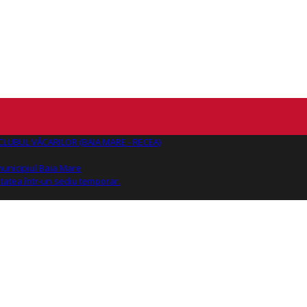
AJ CLUBUL VĂCARILOR (BAIA MARE - RECEA)
 municipiul Baia Mare
tatea într-un sediu temporar.