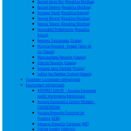
Raionul Anenii Noi (Republica Moldova)
Raionul Ungheni (Republica Moldova)
Regiunea Syunik (Republica Armenia)
Raionul Hîncești (Republica Moldova)
Raionul Străşeni (Republica Moldova)
Voievodatul Podkarpackie (Republica
Polonă)
Regiunea Transcarpatia (Ucraina)
Provincia Flevoland - Regatul Ţărilor de
Jos (Olanda)
Municipalitatea Panevėžys (Lituania)
Districtul Panevėžys (Lituania)
Regiunea Ivano-Frankivsk (Ucraina)
Judeţul Jasz-Nagykun-Szolnok (Ungaria)
Cooperare şi promovare internaţională
Reprezentare internaţională
INTERPRET EUROPE – Asociația Europeană
pentru Interpretarea Patrimoniului
Asociația Europeană a Zonelor Montane -
EUROMONTANA
Asociația Regiunilor Europene de
Frontieră (AEBR)
Adunarea Regiunilor Europene (ARE)
EUROREGIUNEA CARPATICĂ