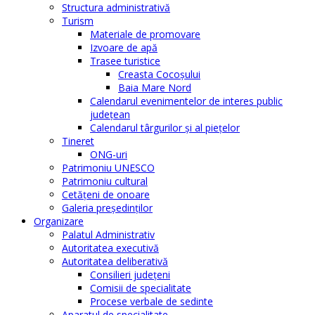
Structura administrativă
Turism
Materiale de promovare
Izvoare de apă
Trasee turistice
Creasta Cocoșului
Baia Mare Nord
Calendarul evenimentelor de interes public
judeţean
Calendarul târgurilor şi al pieţelor
Tineret
ONG-uri
Patrimoniu UNESCO
Patrimoniu cultural
Cetăţeni de onoare
Galeria președinților
Organizare
Palatul Administrativ
Autoritatea executivă
Autoritatea deliberativă
Consilieri judeţeni
Comisii de specialitate
Procese verbale de sedinte
Aparatul de specialitate