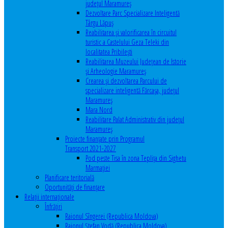
județul Maramureș
Dezvoltare Parc Specializare Inteligentă
Târgu Lăpuș
Reabilitarea și valorificarea în circuitul
turistic a Castelului Geza Teleki din
localitatea Pribilești
Reabilitarea Muzeului Județean de Istorie
și Arheologie Maramureș
Crearea și dezvoltarea Parcului de
specializare inteligentă Fărcașa, județul
Maramureș
Mara Nord
Reabilitare Palat Administrativ din județul
Maramureș
Proiecte finanțate prin Programul
Transport 2021-2027
Pod peste Tisa în zona Teplița din Sighetu
Marmației
Planificare teritorială
Oportunităţi de finanţare
Relaţii internaţionale
Înfrăţiri
Raionul Sîngerei (Republica Moldova)
Raionul Ștefan Vodă (Republica Moldova)