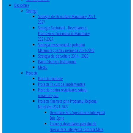
Dezvoltare
Strategii
Strategie de Dezvoltare Maramureș 2021-
2027
Strategie Sectorială - Dezvoltarea și
Promovarea Turismului în Maramureș
2021-2027
Strategia investiţională a județului
Maramureș pentru perioada 2021-2030
Strategia de dezvoltare 2014 - 2020
Planul Strategic Instituţional
Mediu
Proiecte
Proiecte finalizate
Proiecte în curs de implementare
Proiecte pentru revitalizarea satului
maramureşean
Proiecte finanțate prin Programul Regional
Nord-Vest 2021-2027
Dezvoltare Parc Specializare Inteligentă
Baia Sprie
Creare și dezvoltarea parcului de
specializare inteligentă Șomcuta Mare,