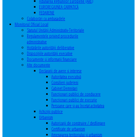
Adunarea Regiunilor Europene (ARE)
EUROREGIUNEA CARPATICĂ
FEDARENE
Colaborări cu ambasadele
Monitorul Oficial Local
Statutul Unităţii Administrativ-Teritoriale
Regulamentele privind procedurile
administrative
Hotărârile autorităţii deliberative
Dispoziţiile autorităţii executive
Documente şi informaţii financiare
Alte documente
Declaraţii de avere şi interese
Autoritatea executivă
Consilieri judeţeni
Cabinet Demnitari
Funcţionari publici de conducere
Funcționari publici de execuție
Persoane care şi-au încetat activitatea
Achiziţii publice
Urbanism
Autorizații de construire / desființare
Certificate de urbanism
Amenajarea teritoriului şi urbanism