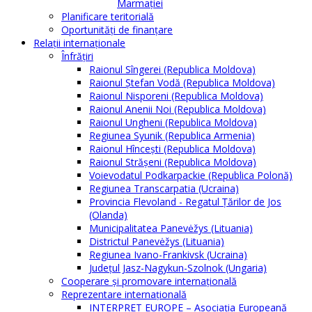
Marmației
Planificare teritorială
Oportunităţi de finanţare
Relaţii internaţionale
Înfrăţiri
Raionul Sîngerei (Republica Moldova)
Raionul Ștefan Vodă (Republica Moldova)
Raionul Nisporeni (Republica Moldova)
Raionul Anenii Noi (Republica Moldova)
Raionul Ungheni (Republica Moldova)
Regiunea Syunik (Republica Armenia)
Raionul Hîncești (Republica Moldova)
Raionul Străşeni (Republica Moldova)
Voievodatul Podkarpackie (Republica Polonă)
Regiunea Transcarpatia (Ucraina)
Provincia Flevoland - Regatul Ţărilor de Jos
(Olanda)
Municipalitatea Panevėžys (Lituania)
Districtul Panevėžys (Lituania)
Regiunea Ivano-Frankivsk (Ucraina)
Judeţul Jasz-Nagykun-Szolnok (Ungaria)
Cooperare şi promovare internaţională
Reprezentare internaţională
INTERPRET EUROPE – Asociația Europeană