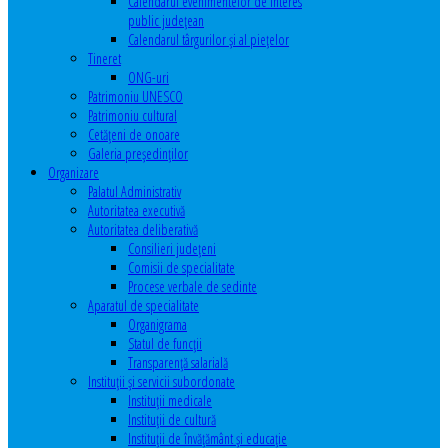
Calendarul evenimentelor de interes
public judeţean
Calendarul târgurilor şi al pieţelor
Tineret
ONG-uri
Patrimoniu UNESCO
Patrimoniu cultural
Cetăţeni de onoare
Galeria președinților
Organizare
Palatul Administrativ
Autoritatea executivă
Autoritatea deliberativă
Consilieri judeţeni
Comisii de specialitate
Procese verbale de sedinte
Aparatul de specialitate
Organigrama
Statul de funcții
Transparență salarială
Instituţii şi servicii subordonate
Instituţii medicale
Instituţii de cultură
Instituţii de învăţământ şi educaţie