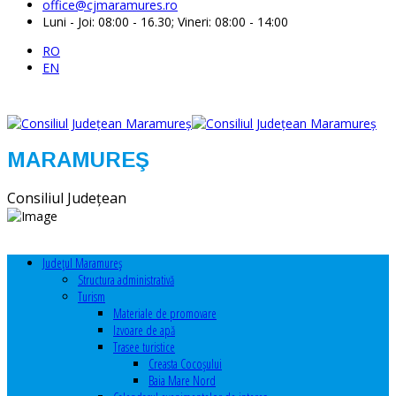
office@cjmaramures.ro
Luni - Joi: 08:00 - 16.30; Vineri: 08:00 - 14:00
RO
EN
MARAMUREŞ
Consiliul Judeţean
Judeţul Maramureş
Structura administrativă
Turism
Materiale de promovare
Izvoare de apă
Trasee turistice
Creasta Cocoșului
Baia Mare Nord