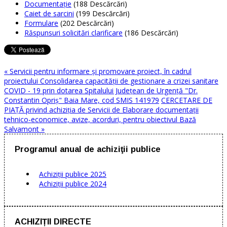
Documentație
(188 Descărcări)
Caiet de sarcini
(199 Descărcări)
Formulare
(202 Descărcări)
Răspunsuri solicitări clarificare
(186 Descărcări)
« Servicii pentru informare și promovare proiect, în cadrul
proiectului Consolidarea capacității de gestionare a crizei sanitare
COVID - 19 prin dotarea Spitalului Județean de Urgență "Dr.
Constantin Opriș" Baia Mare, cod SMIS 141979
CERCETARE DE
PIAȚĂ privind achiziția de Servicii de Elaborare documentații
tehnico-economice, avize, acorduri, pentru obiectivul Bază
Salvamont »
Programul anual de achiziţii publice
Achiziţii publice 2025
Achiziţii publice 2024
ACHIZIȚII DIRECTE