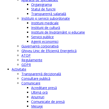
Organigrama
Statul de funcții
Transparență salarială
Instituţii şi servicii subordonate
Instituţii medicale
Instituţii de cultură
Instituţii de învăţământ şi educaţie
Servicii publice
Agenţi economici
Guvernanță corporativă
Ghişeu Unic de Eficienţă Energetică
ATOP
Regulamente
GDPR
Activitate
Transparenţă decizională
Consultare publică
Comunicare
Acreditare presă
Ultimă oră
Anunţuri
Comunicate de presă
Mesaje