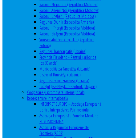
Raionul Nisporeni (Republica Moldova)
Raionul Anenii Noi (Republica Moldova)
Raionul Ungheni (Republica Moldova)
Regiunea Syunik (Republica Armenia)
Raionul Hîncești (Republica Moldova)
Raionul Străşeni (Republica Moldova)
Voievodatul Podkarpackie (Republica
Polonă)
Regiunea Transcarpatia (Ucraina)
Provincia Flevoland - Regatul Ţărilor de
Jos (Olanda)
Municipalitatea Panevėžys (Lituania)
Districtul Panevėžys (Lituania)
Regiunea Ivano-Frankivsk (Ucraina)
Judeţul Jasz-Nagykun-Szolnok (Ungaria)
Cooperare şi promovare internaţională
Reprezentare internaţională
INTERPRET EUROPE – Asociația Europeană
pentru Interpretarea Patrimoniului
Asociația Europeană a Zonelor Montane -
EUROMONTANA
Asociația Regiunilor Europene de
Frontieră (AEBR)