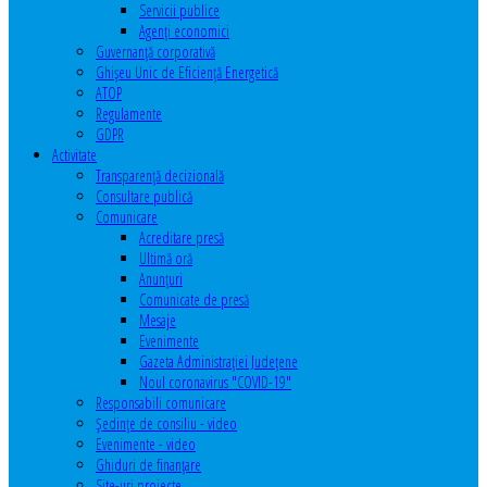
Servicii publice
Agenţi economici
Guvernanță corporativă
Ghişeu Unic de Eficienţă Energetică
ATOP
Regulamente
GDPR
Activitate
Transparenţă decizională
Consultare publică
Comunicare
Acreditare presă
Ultimă oră
Anunţuri
Comunicate de presă
Mesaje
Evenimente
Gazeta Administraţiei Judeţene
Noul coronavirus "COVID-19"
Responsabili comunicare
Şedinţe de consiliu - video
Evenimente - video
Ghiduri de finanţare
Site-uri proiecte