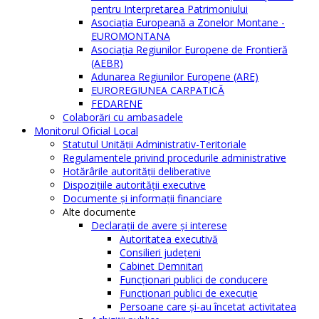
pentru Interpretarea Patrimoniului
Asociația Europeană a Zonelor Montane -
EUROMONTANA
Asociația Regiunilor Europene de Frontieră
(AEBR)
Adunarea Regiunilor Europene (ARE)
EUROREGIUNEA CARPATICĂ
FEDARENE
Colaborări cu ambasadele
Monitorul Oficial Local
Statutul Unităţii Administrativ-Teritoriale
Regulamentele privind procedurile administrative
Hotărârile autorităţii deliberative
Dispoziţiile autorităţii executive
Documente şi informaţii financiare
Alte documente
Declaraţii de avere şi interese
Autoritatea executivă
Consilieri judeţeni
Cabinet Demnitari
Funcţionari publici de conducere
Funcționari publici de execuție
Persoane care şi-au încetat activitatea