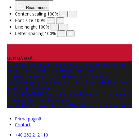
Read mode
Content scaling
100
%
Font size
100
%
Line height
100
%
Letter spacing
100
%
ULTIMĂ ORĂ
Lucrări de montare grinzi prefabricate la obiectivul de investitie
PASAJ CLUBUL VĂCARILOR (BAIA MARE - RECEA)
Programul pentru școli al României an școlar 2024-2025
Cărțile de identitate electronice și simple, disponibile din 10 iunie și
în municipiul Baia Mare
ANUNŢ IMPORTANT! Consiliul Județean Maramureș își desfășoară
activitatea într-un sediu temporar.
Numărul 262 al revistei de cultură "Nord Literar" își așteaptă cititorii
Prima pagină
Contact
+40 262.212.110