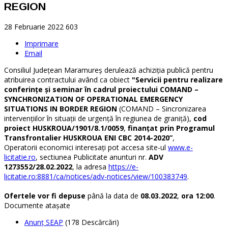
REGION
28 Februarie 2022
603
Imprimare
Email
Consiliul Județean Maramureș derulează achiziția publică pentru
atribuirea contractului având ca obiect
"Servicii pentru realizare
conferințe și seminar în cadrul proiectului COMAND –
SYNCHRONIZATION OF OPERATIONAL EMERGENCY
SITUATIONS IN BORDER REGION
(COMAND – Sincronizarea
intervențiilor în situații de urgență în regiunea de graniță),
cod
proiect HUSKROUA/1901/8.1/0059
,
finanțat prin Programul
Transfrontalier HUSKROUA ENI CBC 2014-2020”
,
Operatorii economici interesați pot accesa site-ul
www.e-
licitatie.ro
, sectiunea Publicitate anunturi nr.
ADV
1273552/28.02.2022
, la adresa
https://e-
licitatie.ro:8881/ca/notices/adv-notices/view/100383749
.
Ofertele vor fi depuse
până la data de
08.03.2022
,
ora 12:00
.
Documente ataşate
Anunț SEAP
(178 Descărcări)