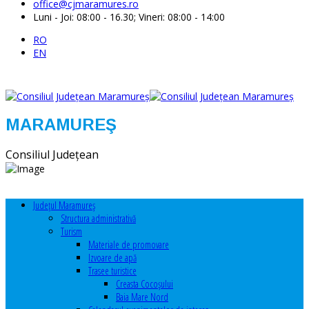
office@cjmaramures.ro
Luni - Joi: 08:00 - 16.30; Vineri: 08:00 - 14:00
RO
EN
MARAMUREŞ
Consiliul Judeţean
Judeţul Maramureş
Structura administrativă
Turism
Materiale de promovare
Izvoare de apă
Trasee turistice
Creasta Cocoșului
Baia Mare Nord