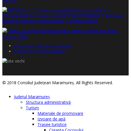
Chestionar satisfacţie cetăţeni
Politica de confidențialitate
© 2018 Consiliul Judeţean Maramureş. All Rights Reserved.
Judeţul Maramureş
Structura administrativă
Turism
Materiale de promovare
Izvoare de apă
Trasee turistice
Creasta Cocoșului