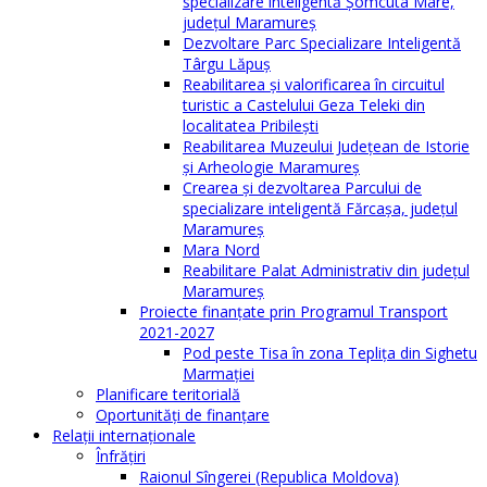
specializare inteligentă Șomcuta Mare,
județul Maramureș
Dezvoltare Parc Specializare Inteligentă
Târgu Lăpuș
Reabilitarea și valorificarea în circuitul
turistic a Castelului Geza Teleki din
localitatea Pribilești
Reabilitarea Muzeului Județean de Istorie
și Arheologie Maramureș
Crearea și dezvoltarea Parcului de
specializare inteligentă Fărcașa, județul
Maramureș
Mara Nord
Reabilitare Palat Administrativ din județul
Maramureș
Proiecte finanțate prin Programul Transport
2021-2027
Pod peste Tisa în zona Teplița din Sighetu
Marmației
Planificare teritorială
Oportunităţi de finanţare
Relaţii internaţionale
Înfrăţiri
Raionul Sîngerei (Republica Moldova)