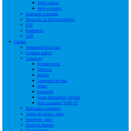
Servicii publice
Agenţi economici
Guvernanță corporativă
Ghişeu Unic de Eficienţă Energetică
ATOP
Regulamente
GDPR
Activitate
Transparenţă decizională
Consultare publică
Comunicare
Acreditare presă
Ultimă oră
Anunţuri
Comunicate de presă
Mesaje
Evenimente
Gazeta Administraţiei Judeţene
Noul coronavirus "COVID-19"
Responsabili comunicare
Şedinţe de consiliu - video
Evenimente - video
Ghiduri de finanţare
Site-uri proiecte