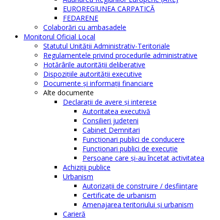
EUROREGIUNEA CARPATICĂ
FEDARENE
Colaborări cu ambasadele
Monitorul Oficial Local
Statutul Unităţii Administrativ-Teritoriale
Regulamentele privind procedurile administrative
Hotărârile autorităţii deliberative
Dispoziţiile autorităţii executive
Documente şi informaţii financiare
Alte documente
Declaraţii de avere şi interese
Autoritatea executivă
Consilieri judeţeni
Cabinet Demnitari
Funcţionari publici de conducere
Funcționari publici de execuție
Persoane care şi-au încetat activitatea
Achiziţii publice
Urbanism
Autorizații de construire / desființare
Certificate de urbanism
Amenajarea teritoriului şi urbanism
Carieră