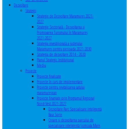
Dezvoltare
Strategii
Strategie de Dezvoltare Maramureș 2021-
2027
Strategie Sectorială - Dezvoltarea și
Promovarea Turismului în Maramureș
2021-2027
Strategia investiţională a județului
Maramureș pentru perioada 2021-2030
Strategia de dezvoltare 2014 - 2020
Planul Strategic Instituţional
Mediu
Proiecte
Proiecte finalizate
Proiecte în curs de implementare
Proiecte pentru revitalizarea satului
maramureşean
Proiecte finanțate prin Programul Regional
Nord-Vest 2021-2027
Dezvoltare Parc Specializare Inteligentă
Baia Sprie
Creare și dezvoltarea parcului de
specializare inteligentă Șomcuta Mare,