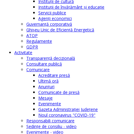
Instituţii de cultură
Instituţii de învăţământ şi educaţie
Servicii publice
Agenţi economici
Guvernanță corporativă
Ghişeu Unic de Eficienţă Energetică
ATOP
Regulamente
GDPR
Activitate
Transparenţă decizională
Consultare publică
Comunicare
Acreditare presă
Ultimă oră
Anunţuri
Comunicate de presă
Mesaje
Evenimente
Gazeta Administraţiei Judeţene
Noul coronavirus "COVID-19"
Responsabili comunicare
Şedinţe de consiliu - video
Evenimente - video