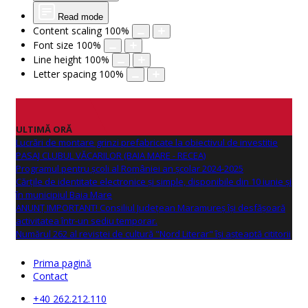
Read mode
Content scaling
100
%
Font size
100
%
Line height
100
%
Letter spacing
100
%
ULTIMĂ ORĂ
Lucrări de montare grinzi prefabricate la obiectivul de investitie
PASAJ CLUBUL VĂCARILOR (BAIA MARE - RECEA)
Programul pentru școli al României an școlar 2024-2025
Cărțile de identitate electronice și simple, disponibile din 10 iunie și
în municipiul Baia Mare
ANUNŢ IMPORTANT! Consiliul Județean Maramureș își desfășoară
activitatea într-un sediu temporar.
Numărul 262 al revistei de cultură "Nord Literar" își așteaptă cititorii
Prima pagină
Contact
+40 262.212.110