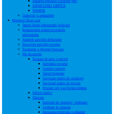
Adunarea Regiunilor Europene (ARE)
EUROREGIUNEA CARPATICĂ
FEDARENE
Colaborări cu ambasadele
Monitorul Oficial Local
Statutul Unităţii Administrativ-Teritoriale
Regulamentele privind procedurile
administrative
Hotărârile autorităţii deliberative
Dispoziţiile autorităţii executive
Documente şi informaţii financiare
Alte documente
Declaraţii de avere şi interese
Autoritatea executivă
Consilieri judeţeni
Cabinet Demnitari
Funcţionari publici de conducere
Funcționari publici de execuție
Persoane care şi-au încetat activitatea
Achiziţii publice
Urbanism
Autorizații de construire / desființare
Certificate de urbanism
Amenajarea teritoriului şi urbanism