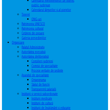
Calendarul evenimentelor de interes
public judeţean
Calendarul târgurilor şi al pieţelor
Tineret
ONG-uri
Patrimoniu UNESCO
Patrimoniu cultural
Cetăţeni de onoare
Galeria președinților
Organizare
Palatul Administrativ
Autoritatea executivă
Autoritatea deliberativă
Consilieri judeţeni
Comisii de specialitate
Procese verbale de sedinte
Aparatul de specialitate
Organigrama
Statul de funcții
Transparență salarială
Instituţii şi servicii subordonate
Instituţii medicale
Instituţii de cultură
Instituţii de învăţământ şi educaţie