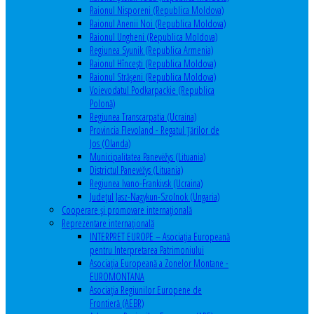
Raionul Nisporeni (Republica Moldova)
Raionul Anenii Noi (Republica Moldova)
Raionul Ungheni (Republica Moldova)
Regiunea Syunik (Republica Armenia)
Raionul Hîncești (Republica Moldova)
Raionul Străşeni (Republica Moldova)
Voievodatul Podkarpackie (Republica
Polonă)
Regiunea Transcarpatia (Ucraina)
Provincia Flevoland - Regatul Ţărilor de
Jos (Olanda)
Municipalitatea Panevėžys (Lituania)
Districtul Panevėžys (Lituania)
Regiunea Ivano-Frankivsk (Ucraina)
Judeţul Jasz-Nagykun-Szolnok (Ungaria)
Cooperare şi promovare internaţională
Reprezentare internaţională
INTERPRET EUROPE – Asociația Europeană
pentru Interpretarea Patrimoniului
Asociația Europeană a Zonelor Montane -
EUROMONTANA
Asociația Regiunilor Europene de
Frontieră (AEBR)