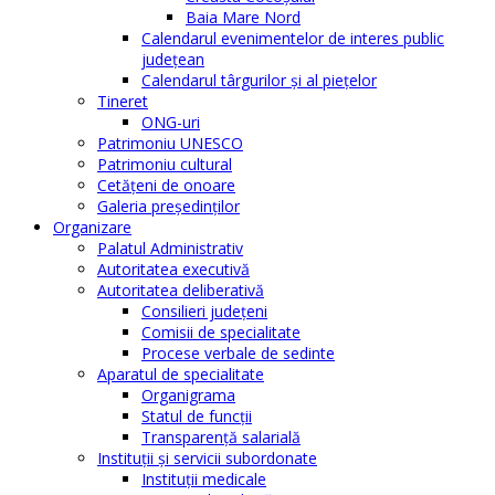
Baia Mare Nord
Calendarul evenimentelor de interes public
judeţean
Calendarul târgurilor şi al pieţelor
Tineret
ONG-uri
Patrimoniu UNESCO
Patrimoniu cultural
Cetăţeni de onoare
Galeria președinților
Organizare
Palatul Administrativ
Autoritatea executivă
Autoritatea deliberativă
Consilieri judeţeni
Comisii de specialitate
Procese verbale de sedinte
Aparatul de specialitate
Organigrama
Statul de funcții
Transparență salarială
Instituţii şi servicii subordonate
Instituţii medicale