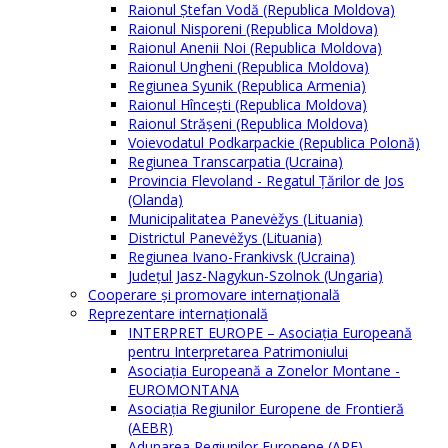
Raionul Ștefan Vodă (Republica Moldova)
Raionul Nisporeni (Republica Moldova)
Raionul Anenii Noi (Republica Moldova)
Raionul Ungheni (Republica Moldova)
Regiunea Syunik (Republica Armenia)
Raionul Hîncești (Republica Moldova)
Raionul Străşeni (Republica Moldova)
Voievodatul Podkarpackie (Republica Polonă)
Regiunea Transcarpatia (Ucraina)
Provincia Flevoland - Regatul Ţărilor de Jos
(Olanda)
Municipalitatea Panevėžys (Lituania)
Districtul Panevėžys (Lituania)
Regiunea Ivano-Frankivsk (Ucraina)
Judeţul Jasz-Nagykun-Szolnok (Ungaria)
Cooperare şi promovare internaţională
Reprezentare internaţională
INTERPRET EUROPE – Asociația Europeană
pentru Interpretarea Patrimoniului
Asociația Europeană a Zonelor Montane -
EUROMONTANA
Asociația Regiunilor Europene de Frontieră
(AEBR)
Adunarea Regiunilor Europene (ARE)