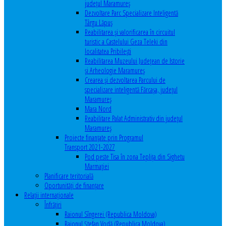
județul Maramureș
Dezvoltare Parc Specializare Inteligentă
Târgu Lăpuș
Reabilitarea și valorificarea în circuitul
turistic a Castelului Geza Teleki din
localitatea Pribilești
Reabilitarea Muzeului Județean de Istorie
și Arheologie Maramureș
Crearea și dezvoltarea Parcului de
specializare inteligentă Fărcașa, județul
Maramureș
Mara Nord
Reabilitare Palat Administrativ din județul
Maramureș
Proiecte finanțate prin Programul
Transport 2021-2027
Pod peste Tisa în zona Teplița din Sighetu
Marmației
Planificare teritorială
Oportunităţi de finanţare
Relaţii internaţionale
Înfrăţiri
Raionul Sîngerei (Republica Moldova)
Raionul Ștefan Vodă (Republica Moldova)