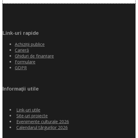
Link-uri rapide
Achiziţii publice
Carieră
Ghiduri de finanţare
Formulare
GDPR
Informaţii utile
Link-uri utile
Site-uri proiecte
Evenimente culturale 2026
Calendarul târgurilor 2026