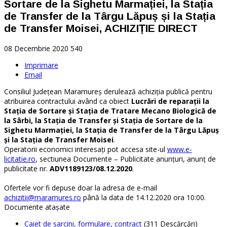
Sortare de la Sighetu Marmației, la Stația
de Transfer de la Târgu Lăpuș și la Stația
de Transfer Moisei, ACHIZIȚIE DIRECT
08 Decembrie 2020
540
Imprimare
Email
Consiliul Județean Maramureș derulează achiziția publică pentru
atribuirea contractului având ca obiect
Lucrări de reparații la
Stația de Sortare și Stația de Tratare Mecano Biologică de
la Sârbi, la Stația de Transfer și Stația de Sortare de la
Sighetu Marmației, la Stația de Transfer de la Târgu Lăpuș
și la Stația de Transfer Moisei
.
Operatorii economici interesați pot accesa site-ul
www.e-
licitatie.ro
, sectiunea Documente – Publicitate anunțuri, anunț de
publicitate nr.
ADV1189123/08.12.2020
.
Ofertele vor fi depuse doar la adresa de e-mail
achizitii@maramures.ro
până la data de 14.12.2020 ora 10:00.
Documente ataşate
Caiet de sarcini, formulare, contract
(311 Descărcări)