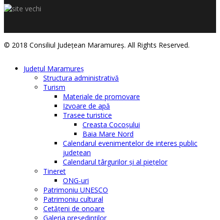
© 2018 Consiliul Judeţean Maramureş. All Rights Reserved.
Judeţul Maramureş
Structura administrativă
Turism
Materiale de promovare
Izvoare de apă
Trasee turistice
Creasta Cocoșului
Baia Mare Nord
Calendarul evenimentelor de interes public
judeţean
Calendarul târgurilor şi al pieţelor
Tineret
ONG-uri
Patrimoniu UNESCO
Patrimoniu cultural
Cetăţeni de onoare
Galeria președinților