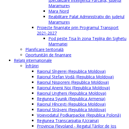
specializare inteligentă Fărcașa, județul
Maramureș
Mara Nord
Reabilitare Palat Administrativ din județul
Maramureș
Proiecte finanțate prin Programul Transport
2021-2027
Pod peste Tisa în zona Teplița din Sighetu
Marmației
Planificare teritorială
Oportunităţi de finanţare
Relaţii internaţionale
Înfrăţiri
Raionul Sîngerei (Republica Moldova)
Raionul Ștefan Vodă (Republica Moldova)
Raionul Nisporeni (Republica Moldova)
Raionul Anenii Noi (Republica Moldova)
Raionul Ungheni (Republica Moldova)
Regiunea Syunik (Republica Armenia)
Raionul Hîncești (Republica Moldova)
Raionul Străşeni (Republica Moldova)
Voievodatul Podkarpackie (Republica Polonă)
Regiunea Transcarpatia (Ucraina)
Provincia Flevoland - Regatul Ţărilor de Jos