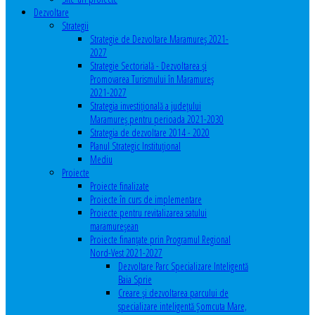
Dezvoltare
Strategii
Strategie de Dezvoltare Maramureș 2021-
2027
Strategie Sectorială - Dezvoltarea și
Promovarea Turismului în Maramureș
2021-2027
Strategia investiţională a județului
Maramureș pentru perioada 2021-2030
Strategia de dezvoltare 2014 - 2020
Planul Strategic Instituţional
Mediu
Proiecte
Proiecte finalizate
Proiecte în curs de implementare
Proiecte pentru revitalizarea satului
maramureşean
Proiecte finanțate prin Programul Regional
Nord-Vest 2021-2027
Dezvoltare Parc Specializare Inteligentă
Baia Sprie
Creare și dezvoltarea parcului de
specializare inteligentă Șomcuta Mare,