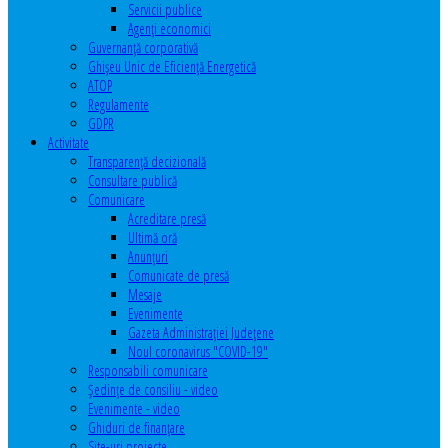
Servicii publice
Agenţi economici
Guvernanță corporativă
Ghişeu Unic de Eficienţă Energetică
ATOP
Regulamente
GDPR
Activitate
Transparenţă decizională
Consultare publică
Comunicare
Acreditare presă
Ultimă oră
Anunţuri
Comunicate de presă
Mesaje
Evenimente
Gazeta Administraţiei Judeţene
Noul coronavirus "COVID-19"
Responsabili comunicare
Şedinţe de consiliu - video
Evenimente - video
Ghiduri de finanţare
Site-uri proiecte