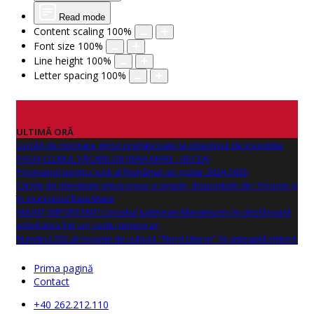
Read mode
Content scaling
100
%
Font size
100
%
Line height
100
%
Letter spacing
100
%
ULTIMĂ ORĂ
Lucrări de montare grinzi prefabricate la obiectivul de investitie
PASAJ CLUBUL VĂCARILOR (BAIA MARE - RECEA)
Programul pentru școli al României an școlar 2024-2025
Cărțile de identitate electronice și simple, disponibile din 10 iunie și
în municipiul Baia Mare
ANUNŢ IMPORTANT! Consiliul Județean Maramureș își desfășoară
activitatea într-un sediu temporar.
Numărul 262 al revistei de cultură "Nord Literar" își așteaptă cititorii
Prima pagină
Contact
+40 262.212.110