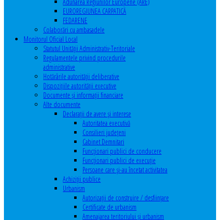
Adunarea Regiunilor Europene (ARE)
EUROREGIUNEA CARPATICĂ
FEDARENE
Colaborări cu ambasadele
Monitorul Oficial Local
Statutul Unităţii Administrativ-Teritoriale
Regulamentele privind procedurile
administrative
Hotărârile autorităţii deliberative
Dispoziţiile autorităţii executive
Documente şi informaţii financiare
Alte documente
Declaraţii de avere şi interese
Autoritatea executivă
Consilieri judeţeni
Cabinet Demnitari
Funcţionari publici de conducere
Funcționari publici de execuție
Persoane care şi-au încetat activitatea
Achiziţii publice
Urbanism
Autorizații de construire / desființare
Certificate de urbanism
Amenajarea teritoriului şi urbanism