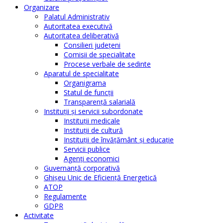
Organizare
Palatul Administrativ
Autoritatea executivă
Autoritatea deliberativă
Consilieri judeţeni
Comisii de specialitate
Procese verbale de sedinte
Aparatul de specialitate
Organigrama
Statul de funcții
Transparență salarială
Instituţii şi servicii subordonate
Instituţii medicale
Instituţii de cultură
Instituţii de învăţământ şi educaţie
Servicii publice
Agenţi economici
Guvernanță corporativă
Ghişeu Unic de Eficienţă Energetică
ATOP
Regulamente
GDPR
Activitate