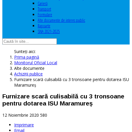
Carieră
Transport
Formulare
Alte documente de interes public
Rapoarte
SNA 2021-2025
Sunteți aici:
Prima pagină
Monitorul Oficial Local
Alte documente
Achiziţii publice
Furnizare scară culisabilă cu 3 tronsoane pentru dotarea ISU
Maramureș
Furnizare scară culisabilă cu 3 tronsoane
pentru dotarea ISU Maramureș
12 Noiembrie 2020
580
Imprimare
Email