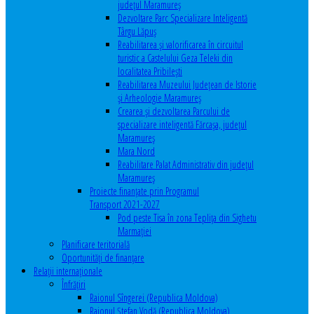
județul Maramureș
Dezvoltare Parc Specializare Inteligentă
Târgu Lăpuș
Reabilitarea și valorificarea în circuitul
turistic a Castelului Geza Teleki din
localitatea Pribilești
Reabilitarea Muzeului Județean de Istorie
și Arheologie Maramureș
Crearea și dezvoltarea Parcului de
specializare inteligentă Fărcașa, județul
Maramureș
Mara Nord
Reabilitare Palat Administrativ din județul
Maramureș
Proiecte finanțate prin Programul
Transport 2021-2027
Pod peste Tisa în zona Teplița din Sighetu
Marmației
Planificare teritorială
Oportunităţi de finanţare
Relaţii internaţionale
Înfrăţiri
Raionul Sîngerei (Republica Moldova)
Raionul Ștefan Vodă (Republica Moldova)