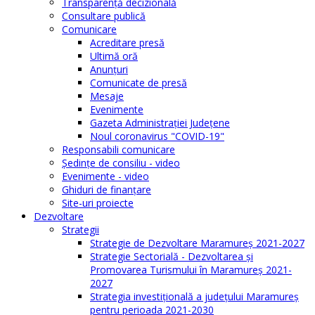
Transparenţă decizională
Consultare publică
Comunicare
Acreditare presă
Ultimă oră
Anunţuri
Comunicate de presă
Mesaje
Evenimente
Gazeta Administraţiei Judeţene
Noul coronavirus "COVID-19"
Responsabili comunicare
Şedinţe de consiliu - video
Evenimente - video
Ghiduri de finanţare
Site-uri proiecte
Dezvoltare
Strategii
Strategie de Dezvoltare Maramureș 2021-2027
Strategie Sectorială - Dezvoltarea și
Promovarea Turismului în Maramureș 2021-
2027
Strategia investiţională a județului Maramureș
pentru perioada 2021-2030