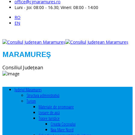
office@cjmaramures.ro
Luni - Joi: 08:00 - 16.30; Vineri: 08:00 - 14:00
RO
EN
MARAMUREŞ
Consiliul Judeţean
Judeţul Maramureş
Structura administrativă
Turism
Materiale de promovare
Izvoare de apă
Trasee turistice
Creasta Cocoșului
Baia Mare Nord