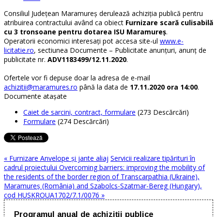
Consiliul Județean Maramureș derulează achiziția publică pentru
atribuirea contractului având ca obiect
Furnizare scară culisabilă
cu 3 tronsoane pentru dotarea ISU Maramureș
.
Operatorii economici interesați pot accesa site-ul
www.e-
licitatie.ro
, sectiunea Documente – Publicitate anunțuri, anunț de
publicitate nr.
ADV1183499/12.11.2020
.
Ofertele vor fi depuse doar la adresa de e-mail
achizitii@maramures.ro
până la data de
17.11.2020 ora 14:00
.
Documente ataşate
Caiet de sarcini, contract, formulare
(273 Descărcări)
Formulare
(274 Descărcări)
« Furnizare Anvelope și jante aliaj
Servicii realizare tipărituri în
cadrul proiectului Overcoming barriers: improving the mobility of
the residents of the border region of Transcarpathia (Ukraine),
Maramureș (România) and Szabolcs-Szatmar-Bereg (Hungary),
cod HUSKROUA1702/7.1/0076 »
Programul anual de achiziţii publice