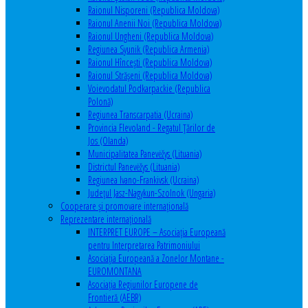
Raionul Nisporeni (Republica Moldova)
Raionul Anenii Noi (Republica Moldova)
Raionul Ungheni (Republica Moldova)
Regiunea Syunik (Republica Armenia)
Raionul Hîncești (Republica Moldova)
Raionul Străşeni (Republica Moldova)
Voievodatul Podkarpackie (Republica
Polonă)
Regiunea Transcarpatia (Ucraina)
Provincia Flevoland - Regatul Ţărilor de
Jos (Olanda)
Municipalitatea Panevėžys (Lituania)
Districtul Panevėžys (Lituania)
Regiunea Ivano-Frankivsk (Ucraina)
Judeţul Jasz-Nagykun-Szolnok (Ungaria)
Cooperare şi promovare internaţională
Reprezentare internaţională
INTERPRET EUROPE – Asociația Europeană
pentru Interpretarea Patrimoniului
Asociația Europeană a Zonelor Montane -
EUROMONTANA
Asociația Regiunilor Europene de
Frontieră (AEBR)