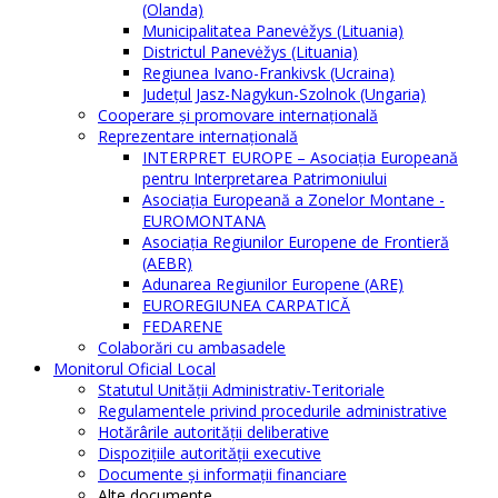
(Olanda)
Municipalitatea Panevėžys (Lituania)
Districtul Panevėžys (Lituania)
Regiunea Ivano-Frankivsk (Ucraina)
Judeţul Jasz-Nagykun-Szolnok (Ungaria)
Cooperare şi promovare internaţională
Reprezentare internaţională
INTERPRET EUROPE – Asociația Europeană
pentru Interpretarea Patrimoniului
Asociația Europeană a Zonelor Montane -
EUROMONTANA
Asociația Regiunilor Europene de Frontieră
(AEBR)
Adunarea Regiunilor Europene (ARE)
EUROREGIUNEA CARPATICĂ
FEDARENE
Colaborări cu ambasadele
Monitorul Oficial Local
Statutul Unităţii Administrativ-Teritoriale
Regulamentele privind procedurile administrative
Hotărârile autorităţii deliberative
Dispoziţiile autorităţii executive
Documente şi informaţii financiare
Alte documente