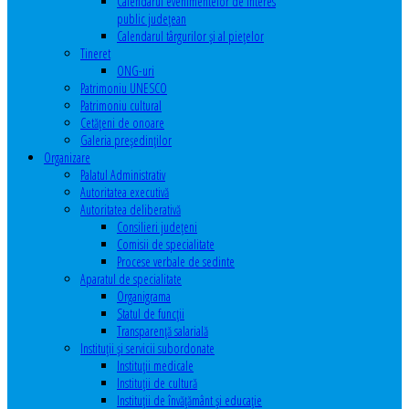
Calendarul evenimentelor de interes
public judeţean
Calendarul târgurilor şi al pieţelor
Tineret
ONG-uri
Patrimoniu UNESCO
Patrimoniu cultural
Cetăţeni de onoare
Galeria președinților
Organizare
Palatul Administrativ
Autoritatea executivă
Autoritatea deliberativă
Consilieri judeţeni
Comisii de specialitate
Procese verbale de sedinte
Aparatul de specialitate
Organigrama
Statul de funcții
Transparență salarială
Instituţii şi servicii subordonate
Instituţii medicale
Instituţii de cultură
Instituţii de învăţământ şi educaţie