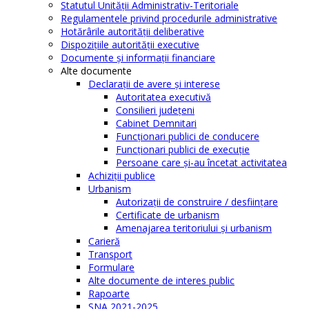
Statutul Unităţii Administrativ-Teritoriale
Regulamentele privind procedurile administrative
Hotărârile autorităţii deliberative
Dispoziţiile autorităţii executive
Documente şi informaţii financiare
Alte documente
Declaraţii de avere şi interese
Autoritatea executivă
Consilieri judeţeni
Cabinet Demnitari
Funcţionari publici de conducere
Funcționari publici de execuție
Persoane care şi-au încetat activitatea
Achiziţii publice
Urbanism
Autorizații de construire / desființare
Certificate de urbanism
Amenajarea teritoriului şi urbanism
Carieră
Transport
Formulare
Alte documente de interes public
Rapoarte
SNA 2021-2025