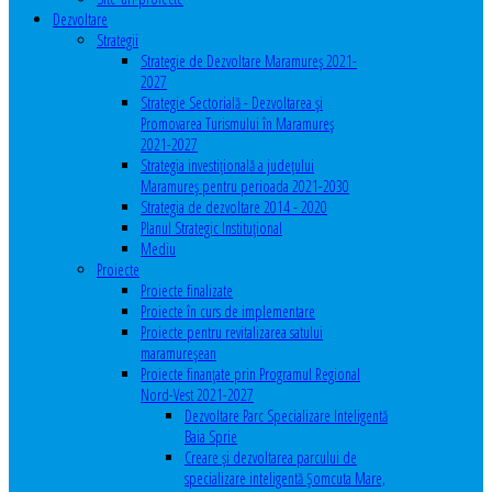
Dezvoltare
Strategii
Strategie de Dezvoltare Maramureș 2021-
2027
Strategie Sectorială - Dezvoltarea și
Promovarea Turismului în Maramureș
2021-2027
Strategia investiţională a județului
Maramureș pentru perioada 2021-2030
Strategia de dezvoltare 2014 - 2020
Planul Strategic Instituţional
Mediu
Proiecte
Proiecte finalizate
Proiecte în curs de implementare
Proiecte pentru revitalizarea satului
maramureşean
Proiecte finanțate prin Programul Regional
Nord-Vest 2021-2027
Dezvoltare Parc Specializare Inteligentă
Baia Sprie
Creare și dezvoltarea parcului de
specializare inteligentă Șomcuta Mare,