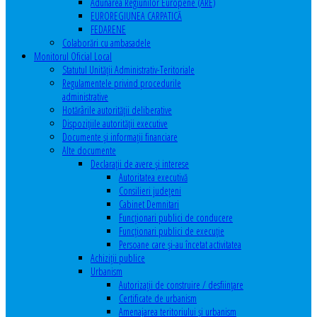
Adunarea Regiunilor Europene (ARE)
EUROREGIUNEA CARPATICĂ
FEDARENE
Colaborări cu ambasadele
Monitorul Oficial Local
Statutul Unităţii Administrativ-Teritoriale
Regulamentele privind procedurile
administrative
Hotărârile autorităţii deliberative
Dispoziţiile autorităţii executive
Documente şi informaţii financiare
Alte documente
Declaraţii de avere şi interese
Autoritatea executivă
Consilieri judeţeni
Cabinet Demnitari
Funcţionari publici de conducere
Funcționari publici de execuție
Persoane care şi-au încetat activitatea
Achiziţii publice
Urbanism
Autorizații de construire / desființare
Certificate de urbanism
Amenajarea teritoriului şi urbanism