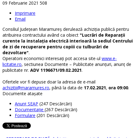
09 Februarie 2021
508
Imprimare
Email
Consiliul Județean Maramureș derulează achiziția publică pentru
atribuirea contractului având ca obiect
"Lucrări de Reparații
curente la instalația electrică interioară la sediul Centrului
de zi de recuperare pentru copiii cu tulburări de
dezvoltare"
.
Operatorii economici interesați pot accesa site-ul
www.e-
licitatie.ro
, sectiunea Documente – Publicitate anunțuri, anunț de
publicitate nr.
ADV 1196671/09.02.2021
.
Ofertele vor fi depuse doar la adresa de e-mail
achizitii@maramures.ro
, până la data de
17.02.2021
,
ora 09:00
.
Documente ataşate
Anunţ SEAP
(247 Descărcări)
Documentaţie
(267 Descărcări)
Formulare
(201 Descărcări)