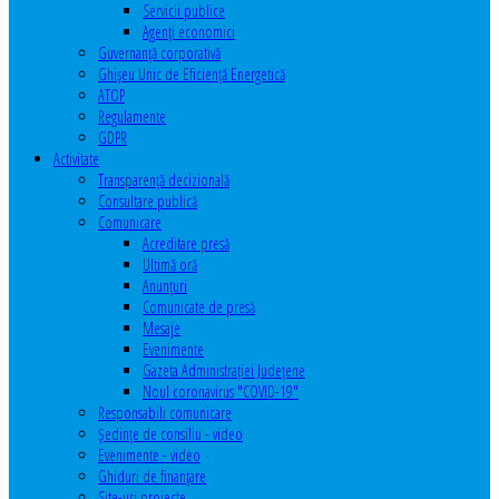
Servicii publice
Agenţi economici
Guvernanță corporativă
Ghişeu Unic de Eficienţă Energetică
ATOP
Regulamente
GDPR
Activitate
Transparenţă decizională
Consultare publică
Comunicare
Acreditare presă
Ultimă oră
Anunţuri
Comunicate de presă
Mesaje
Evenimente
Gazeta Administraţiei Judeţene
Noul coronavirus "COVID-19"
Responsabili comunicare
Şedinţe de consiliu - video
Evenimente - video
Ghiduri de finanţare
Site-uri proiecte