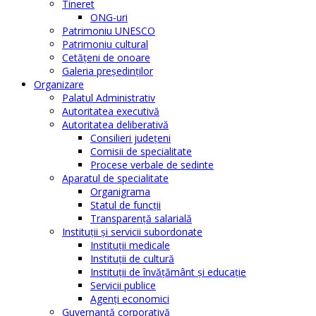
Tineret
ONG-uri
Patrimoniu UNESCO
Patrimoniu cultural
Cetăţeni de onoare
Galeria președinților
Organizare
Palatul Administrativ
Autoritatea executivă
Autoritatea deliberativă
Consilieri judeţeni
Comisii de specialitate
Procese verbale de sedinte
Aparatul de specialitate
Organigrama
Statul de funcții
Transparență salarială
Instituţii şi servicii subordonate
Instituţii medicale
Instituţii de cultură
Instituţii de învăţământ şi educaţie
Servicii publice
Agenţi economici
Guvernanță corporativă