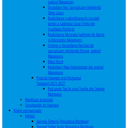
județul Maramureș
Dezvoltare Parc Specializare Inteligentă
Târgu Lăpuș
Reabilitarea și valorificarea în circuitul
turistic a Castelului Geza Teleki din
localitatea Pribilești
Reabilitarea Muzeului Județean de Istorie
și Arheologie Maramureș
Crearea și dezvoltarea Parcului de
specializare inteligentă Fărcașa, județul
Maramureș
Mara Nord
Reabilitare Palat Administrativ din județul
Maramureș
Proiecte finanțate prin Programul
Transport 2021-2027
Pod peste Tisa în zona Teplița din Sighetu
Marmației
Planificare teritorială
Oportunităţi de finanţare
Relaţii internaţionale
Înfrăţiri
Raionul Sîngerei (Republica Moldova)
Raionul Ștefan Vodă (Republica Moldova)