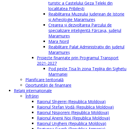
turistic a Castelului Geza Teleki din
localitatea Pribilești
Reabilitarea Muzeului Județean de Istorie
și Arheologie Maramureș
Crearea și dezvoltarea Parcului de
specializare inteligentă Fărcașa, județul
Maramureș
Mara Nord
Reabilitare Palat Administrativ din județul
Maramureș
Proiecte finanțate prin Programul Transport
2021-2027
Pod peste Tisa în zona Teplița din Sighetu
Marmației
Planificare teritorială
Oportunităţi de finanţare
Relaţii internaţionale
Înfrăţiri
Raionul Sîngerei (Republica Moldova)
Raionul Ștefan Vodă (Republica Moldova)
Raionul Nisporeni (Republica Moldova)
Raionul Anenii Noi (Republica Moldova)
Raionul Ungheni (Republica Moldova)
Regiunea Syunik (Republica Armenia)