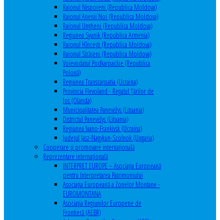
Raionul Nisporeni (Republica Moldova)
Raionul Anenii Noi (Republica Moldova)
Raionul Ungheni (Republica Moldova)
Regiunea Syunik (Republica Armenia)
Raionul Hîncești (Republica Moldova)
Raionul Străşeni (Republica Moldova)
Voievodatul Podkarpackie (Republica
Polonă)
Regiunea Transcarpatia (Ucraina)
Provincia Flevoland - Regatul Ţărilor de
Jos (Olanda)
Municipalitatea Panevėžys (Lituania)
Districtul Panevėžys (Lituania)
Regiunea Ivano-Frankivsk (Ucraina)
Judeţul Jasz-Nagykun-Szolnok (Ungaria)
Cooperare şi promovare internaţională
Reprezentare internaţională
INTERPRET EUROPE – Asociația Europeană
pentru Interpretarea Patrimoniului
Asociația Europeană a Zonelor Montane -
EUROMONTANA
Asociația Regiunilor Europene de
Frontieră (AEBR)