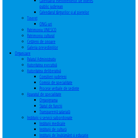
Calendarul evenimentelor de interes
public judeţean
Calendarul târgurilor şi al pieţelor
Tineret
ONG-uri
Patrimoniu UNESCO
Patrimoniu cultural
Cetăţeni de onoare
Galeria președinților
Organizare
Palatul Administrativ
Autoritatea executivă
Autoritatea deliberativă
Consilieri judeţeni
Comisii de specialitate
Procese verbale de sedinte
Aparatul de specialitate
Organigrama
Statul de funcții
Transparență salarială
Instituţii şi servicii subordonate
Instituţii medicale
Instituţii de cultură
Instituţii de învăţământ şi educaţie