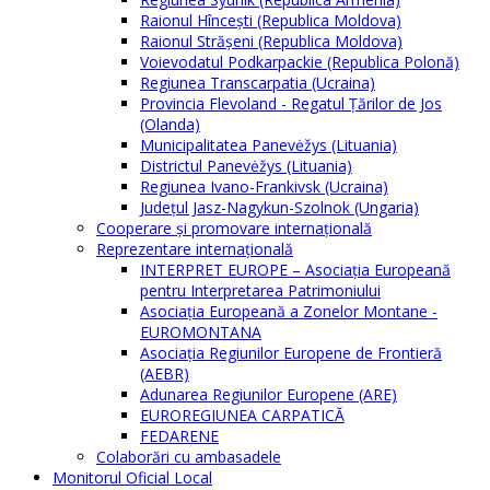
Raionul Hîncești (Republica Moldova)
Raionul Străşeni (Republica Moldova)
Voievodatul Podkarpackie (Republica Polonă)
Regiunea Transcarpatia (Ucraina)
Provincia Flevoland - Regatul Ţărilor de Jos
(Olanda)
Municipalitatea Panevėžys (Lituania)
Districtul Panevėžys (Lituania)
Regiunea Ivano-Frankivsk (Ucraina)
Judeţul Jasz-Nagykun-Szolnok (Ungaria)
Cooperare şi promovare internaţională
Reprezentare internaţională
INTERPRET EUROPE – Asociația Europeană
pentru Interpretarea Patrimoniului
Asociația Europeană a Zonelor Montane -
EUROMONTANA
Asociația Regiunilor Europene de Frontieră
(AEBR)
Adunarea Regiunilor Europene (ARE)
EUROREGIUNEA CARPATICĂ
FEDARENE
Colaborări cu ambasadele
Monitorul Oficial Local