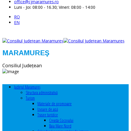
office@cjmaramures.ro
Luni - Joi: 08:00 - 16.30; Vineri: 08:00 - 14:00
RO
EN
MARAMUREŞ
Consiliul Judeţean
Judeţul Maramureş
Structura administrativă
Turism
Materiale de promovare
Izvoare de apă
Trasee turistice
Creasta Cocoșului
Baia Mare Nord