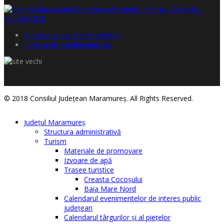
Chestionar satisfacţie cetăţeni
Politica de confidențialitate
© 2018 Consiliul Judeţean Maramureş. All Rights Reserved.
Judeţul Maramureş
Structura administrativă
Turism
Materiale de promovare
Izvoare de apă
Trasee turistice
Creasta Cocoșului
Baia Mare Nord
Calendarul evenimentelor de interes public
judeţean
Calendarul târgurilor şi al pieţelor