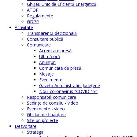
Ghişeu Unic de Eficienţă Energetică
ATOP
Regulamente
GDPR
Activitate
Transparenţă decizională
Consultare publică
Comunicare
Acreditare presă
Ultimă oră
Anunţuri
Comunicate de presă
Mesaje
Evenimente
Gazeta Administraţiei Judeţene
Noul coronavirus "COVID-19"
Responsabili comunicare
Şedinţe de consiliu - video
Evenimente - video
Ghiduri de finanţare
Site-uri proiecte
Dezvoltare
Strategii