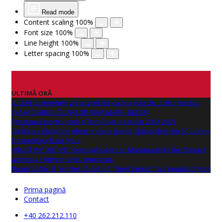
Read mode
Content scaling
100
%
Font size
100
%
Line height
100
%
Letter spacing
100
%
ULTIMĂ ORĂ
Lucrări de montare grinzi prefabricate la obiectivul de investitie
PASAJ CLUBUL VĂCARILOR (BAIA MARE - RECEA)
Programul pentru școli al României an școlar 2024-2025
Cărțile de identitate electronice și simple, disponibile din 10 iunie și
în municipiul Baia Mare
ANUNŢ IMPORTANT! Consiliul Județean Maramureș își desfășoară
activitatea într-un sediu temporar.
Numărul 262 al revistei de cultură "Nord Literar" își așteaptă cititorii
Prima pagină
Contact
+40 262.212.110