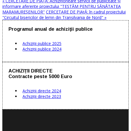
« CERCETARE DE PIAŢĂ: Achiziționeare servicii de publicitate și
informare aferente proiectului "TESTĂM PENTRU SĂNĂTATEA
MARAMUREȘENILOR"
CERCETARE DE PIAţĂ: în cadrul proiectului
"Circuitul bisericilor de lemn din Transilvania de Nord" »
Programul anual de achiziţii publice
Achiziţii publice 2025
Achiziţii publice 2024
ACHIZIȚII DIRECTE
Contracte peste 5000 Euro
Achiziții directe 2024
Achiziții directe 2023