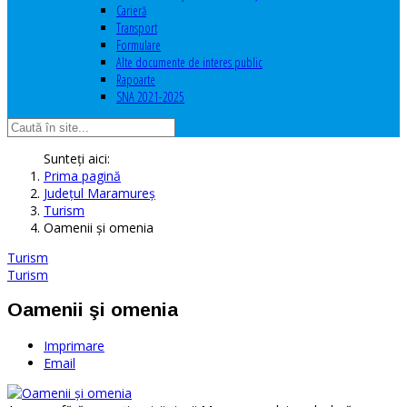
Carieră
Transport
Formulare
Alte documente de interes public
Rapoarte
SNA 2021-2025
Sunteți aici:
Prima pagină
Judeţul Maramureş
Turism
Oamenii şi omenia
Turism
Turism
Oamenii şi omenia
Imprimare
Email