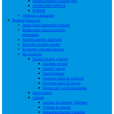
Adunarea Regiunilor Europene (ARE)
EUROREGIUNEA CARPATICĂ
FEDARENE
Colaborări cu ambasadele
Monitorul Oficial Local
Statutul Unităţii Administrativ-Teritoriale
Regulamentele privind procedurile
administrative
Hotărârile autorităţii deliberative
Dispoziţiile autorităţii executive
Documente şi informaţii financiare
Alte documente
Declaraţii de avere şi interese
Autoritatea executivă
Consilieri judeţeni
Cabinet Demnitari
Funcţionari publici de conducere
Funcționari publici de execuție
Persoane care şi-au încetat activitatea
Achiziţii publice
Urbanism
Autorizații de construire / desființare
Certificate de urbanism
Amenajarea teritoriului şi urbanism