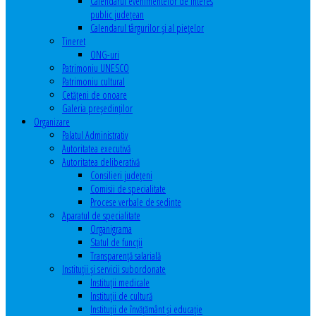
Calendarul evenimentelor de interes
public judeţean
Calendarul târgurilor şi al pieţelor
Tineret
ONG-uri
Patrimoniu UNESCO
Patrimoniu cultural
Cetăţeni de onoare
Galeria președinților
Organizare
Palatul Administrativ
Autoritatea executivă
Autoritatea deliberativă
Consilieri judeţeni
Comisii de specialitate
Procese verbale de sedinte
Aparatul de specialitate
Organigrama
Statul de funcții
Transparență salarială
Instituţii şi servicii subordonate
Instituţii medicale
Instituţii de cultură
Instituţii de învăţământ şi educaţie