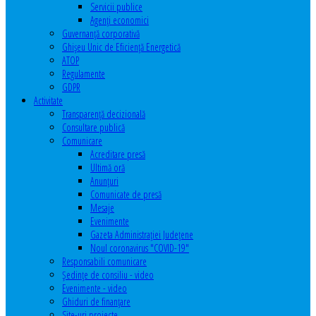
Servicii publice
Agenţi economici
Guvernanță corporativă
Ghişeu Unic de Eficienţă Energetică
ATOP
Regulamente
GDPR
Activitate
Transparenţă decizională
Consultare publică
Comunicare
Acreditare presă
Ultimă oră
Anunţuri
Comunicate de presă
Mesaje
Evenimente
Gazeta Administraţiei Judeţene
Noul coronavirus "COVID-19"
Responsabili comunicare
Şedinţe de consiliu - video
Evenimente - video
Ghiduri de finanţare
Site-uri proiecte