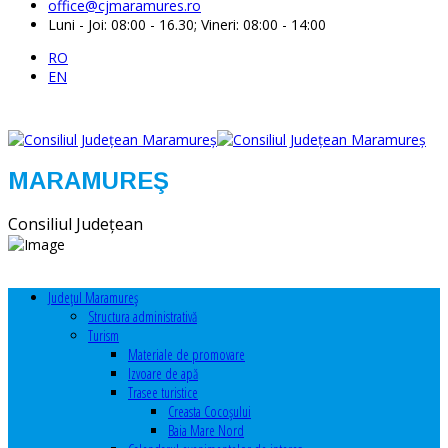
office@cjmaramures.ro
Luni - Joi: 08:00 - 16.30; Vineri: 08:00 - 14:00
RO
EN
MARAMUREŞ
Consiliul Judeţean
Judeţul Maramureş
Structura administrativă
Turism
Materiale de promovare
Izvoare de apă
Trasee turistice
Creasta Cocoșului
Baia Mare Nord