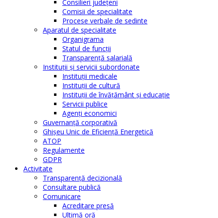
Consilieri judeţeni
Comisii de specialitate
Procese verbale de sedinte
Aparatul de specialitate
Organigrama
Statul de funcții
Transparență salarială
Instituţii şi servicii subordonate
Instituţii medicale
Instituţii de cultură
Instituţii de învăţământ şi educaţie
Servicii publice
Agenţi economici
Guvernanță corporativă
Ghişeu Unic de Eficienţă Energetică
ATOP
Regulamente
GDPR
Activitate
Transparenţă decizională
Consultare publică
Comunicare
Acreditare presă
Ultimă oră