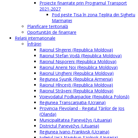
Proiecte finanțate prin Programul Transport
2021-2027
Pod peste Tisa în zona Teplița din Sighetu
Marmației
Planificare teritorială
Oportunităţi de finanţare
Relaţii internaţionale
Înfrăţiri
Raionul Sîngerei (Republica Moldova)
Raionul Ștefan Vodă (Republica Moldova)
Raionul Nisporeni (Republica Moldova)
Raionul Anenii Noi (Republica Moldova)
Raionul Ungheni (Republica Moldova)
Regiunea Syunik (Republica Armenia)
Raionul Hîncești (Republica Moldova)
Raionul Străşeni (Republica Moldova)
Voievodatul Podkarpackie (Republica Polonă)
Regiunea Transcarpatia (Ucraina)
Provincia Flevoland - Regatul Ţărilor de Jos
(Olanda)
Municipalitatea Panevėžys (Lituania)
Districtul Panevėžys (Lituania)
Regiunea Ivano-Frankivsk (Ucraina)
Judeţul Jasz-Nagykun-Szolnok (Ungaria)