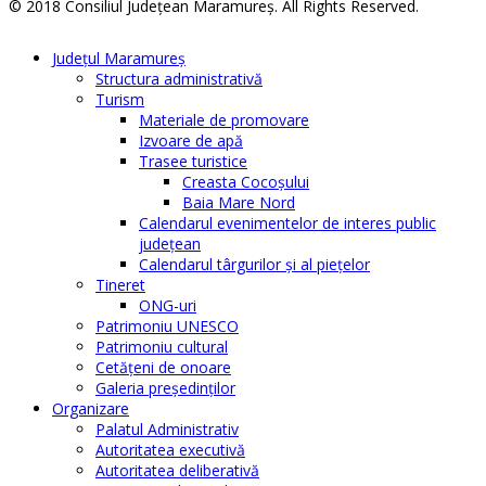
© 2018 Consiliul Judeţean Maramureş. All Rights Reserved.
Judeţul Maramureş
Structura administrativă
Turism
Materiale de promovare
Izvoare de apă
Trasee turistice
Creasta Cocoșului
Baia Mare Nord
Calendarul evenimentelor de interes public
judeţean
Calendarul târgurilor şi al pieţelor
Tineret
ONG-uri
Patrimoniu UNESCO
Patrimoniu cultural
Cetăţeni de onoare
Galeria președinților
Organizare
Palatul Administrativ
Autoritatea executivă
Autoritatea deliberativă