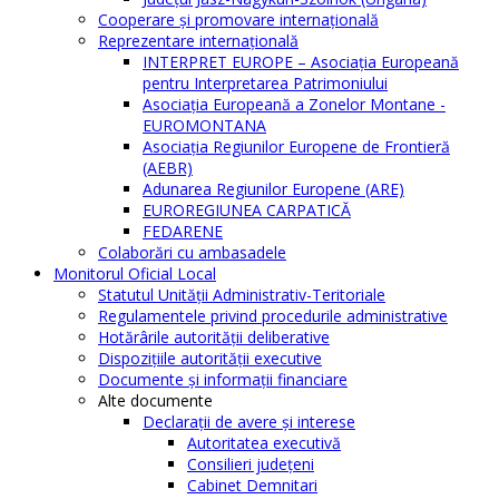
Cooperare şi promovare internaţională
Reprezentare internaţională
INTERPRET EUROPE – Asociația Europeană
pentru Interpretarea Patrimoniului
Asociația Europeană a Zonelor Montane -
EUROMONTANA
Asociația Regiunilor Europene de Frontieră
(AEBR)
Adunarea Regiunilor Europene (ARE)
EUROREGIUNEA CARPATICĂ
FEDARENE
Colaborări cu ambasadele
Monitorul Oficial Local
Statutul Unităţii Administrativ-Teritoriale
Regulamentele privind procedurile administrative
Hotărârile autorităţii deliberative
Dispoziţiile autorităţii executive
Documente şi informaţii financiare
Alte documente
Declaraţii de avere şi interese
Autoritatea executivă
Consilieri judeţeni
Cabinet Demnitari