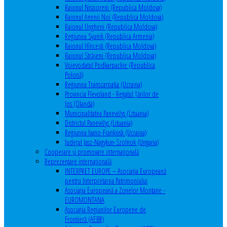
Raionul Nisporeni (Republica Moldova)
Raionul Anenii Noi (Republica Moldova)
Raionul Ungheni (Republica Moldova)
Regiunea Syunik (Republica Armenia)
Raionul Hîncești (Republica Moldova)
Raionul Străşeni (Republica Moldova)
Voievodatul Podkarpackie (Republica
Polonă)
Regiunea Transcarpatia (Ucraina)
Provincia Flevoland - Regatul Ţărilor de
Jos (Olanda)
Municipalitatea Panevėžys (Lituania)
Districtul Panevėžys (Lituania)
Regiunea Ivano-Frankivsk (Ucraina)
Judeţul Jasz-Nagykun-Szolnok (Ungaria)
Cooperare şi promovare internaţională
Reprezentare internaţională
INTERPRET EUROPE – Asociația Europeană
pentru Interpretarea Patrimoniului
Asociația Europeană a Zonelor Montane -
EUROMONTANA
Asociația Regiunilor Europene de
Frontieră (AEBR)