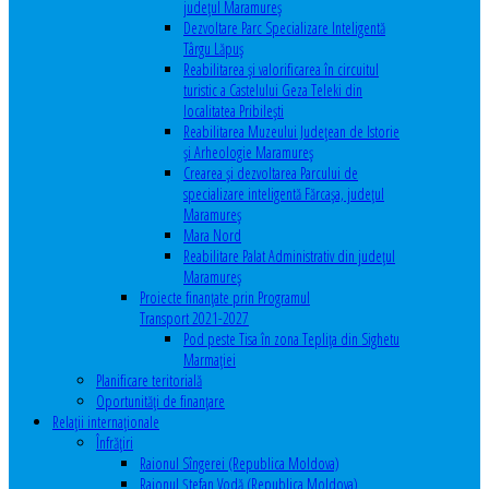
județul Maramureș
Dezvoltare Parc Specializare Inteligentă
Târgu Lăpuș
Reabilitarea și valorificarea în circuitul
turistic a Castelului Geza Teleki din
localitatea Pribilești
Reabilitarea Muzeului Județean de Istorie
și Arheologie Maramureș
Crearea și dezvoltarea Parcului de
specializare inteligentă Fărcașa, județul
Maramureș
Mara Nord
Reabilitare Palat Administrativ din județul
Maramureș
Proiecte finanțate prin Programul
Transport 2021-2027
Pod peste Tisa în zona Teplița din Sighetu
Marmației
Planificare teritorială
Oportunităţi de finanţare
Relaţii internaţionale
Înfrăţiri
Raionul Sîngerei (Republica Moldova)
Raionul Ștefan Vodă (Republica Moldova)