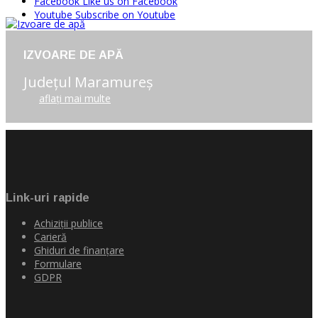
Facebook
Like us on Facebook
Youtube
Subscribe on Youtube
IZVOARE DE APĂ
Judeţul Maramureş
aflaţi mai multe
Link-uri rapide
Achiziţii publice
Carieră
Ghiduri de finanţare
Formulare
GDPR