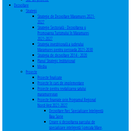
Dezvoltare
Strategii
Strategie de Dezvoltare Maramureș 2021-
2027
Strategie Sectorială - Dezvoltarea și
Promovarea Turismului în Maramureș
2021-2027
Strategia investiţională a județului
Maramureș pentru perioada 2021-2030
Strategia de dezvoltare 2014 - 2020
Planul Strategic Instituţional
Mediu
Proiecte
Proiecte finalizate
Proiecte în curs de implementare
Proiecte pentru revitalizarea satului
maramureşean
Proiecte finanțate prin Programul Regional
Nord-Vest 2021-2027
Dezvoltare Parc Specializare Inteligentă
Baia Sprie
Creare și dezvoltarea parcului de
specializare inteligentă Șomcuta Mare,