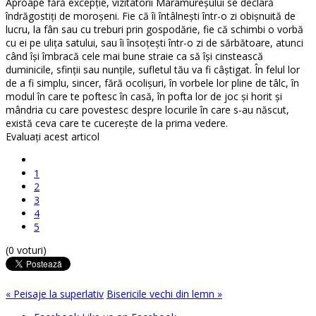
Aproape fără excepţie, vizitatorii Maramureşului se declară
îndrăgostiţi de moroşeni. Fie că îi întâlneşti într-o zi obişnuită de
lucru, la fân sau cu treburi prin gospodărie, fie că schimbi o vorbă
cu ei pe uliţa satului, sau îi însoţeşti într-o zi de sărbătoare, atunci
când îşi îmbracă cele mai bune straie ca să îşi cinstească
duminicile, sfinţii sau nunţile, sufletul tău va fi câştigat. În felul lor
de a fi simplu, sincer, fără ocolişuri, în vorbele lor pline de tâlc, în
modul în care te poftesc în casă, în pofta lor de joc şi horit şi
mândria cu care povestesc despre locurile în care s-au născut,
există ceva care te cucereşte de la prima vedere.
Evaluaţi acest articol
1
2
3
4
5
(0 voturi)
« Peisaje la superlativ
Bisericile vechi din lemn »